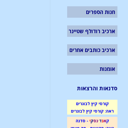
חנות הספרים
ארכיב רודולף שטיינר
ארכיב כותבים אחרים
אומנות
סדנאות והרצאות
קורסי קיץ לבוגרים
ראה: קורסי קיץ לבוגרים
ק
א
נ
ד
י
נ
ס
ק
י
- סדנה
ראה: סדנאות - חד פעמי