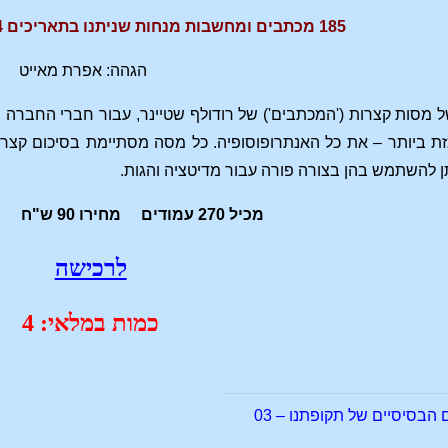
185 מכתבים ומחשבות מנחות שניתנו בתאריכים 17.2.1924 עד ל-12.4.1925
הגהה: אפרת מאייט
 מסות קצרות ('המכתבים') של רודולף שטיינר, עבור חברי החברה הא
ת ביותר – את כל האנתרופוסופיה. כל מסה מסתיימת בסיכום קצר ש
תן להשתמש בהן בצורה פורה עבור מדיטציה והגות.
מכיל 270 עמודים מחירו 90 ש"ח הוצאת כחותם
לרכישה
כמות במלאי: 4
בסיסיים של תקופתנו – 03