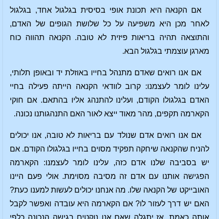
אם הקנאה היא תכונת אופי בסיסית בגלגול אחד, בגלגול
לאחר מכן היא משפיעה על כל שלושת הגופים של האדם,
והתוצאה תהיה בריאות פיזית לא טובה. הקנאה תהווה כוח
מארגן עוצמתי בגלגול הבא.
אם אנו רואים שאדם מתנהל בחייו באוזלת יד ובאופן תלותי,
עלינו לומר לעצמנו: קרוב לוודאי הקנאה הייתה פעילה בחיי
האדם בגלגולו הקודם, ועלינו להתנהג אליו בהתאם. אם חוקי
הקארמה תקפים, מהר מאוד ייצא לאור האם התנהגותנו נכונה.
אם אנו רואים אדם שנולד עם בריאות לא טובה, אנו יכולים
להניח שהקנאה שיחקה תפקיד מסוים בחייו בגלגולו הקודם. אם
יש בסביבה שלנו אדם כזה, עלינו לומר לעצמנו: הקארמה
הפגישה אותנו עם אדם זה מסיבה מסוימת. אולי פעם היינו
האובייקט של הקנאה שלו. מה אנחנו יכולים לעשות למענו כעת?
האם יש דרך לעזור לו? אם הקארמה היא עובדה ואפשר לקבל
אותה כאמת, אז יתגלה שאם אנו נוקטים בגישה הנכונה כלפי