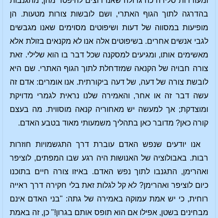
ומעוררות סלידה כה גדולה שאנו רוצים להיפטר מהן, מתגנבות
בהדרגה לתוך הגוף האתרי, ושם לובשות צורות מטעות. הן
מופיעות במסווה של דעות ושיפוטים מסוימים שאנו מגבשים
לגבי אנשים אחרים. בשיפוטים אלה אנו לא מקנאים בזולת אלא
מאשימים אותו, ומגיעים למסקנה שכל דבר בו הוא שלילי. זאת
צורה חבויה של הקנאה שמזדחלת לתוך הגוף האתרי. שם היא
לובשת צורה של דעה, של דעה ביקורתית. אנו אומרים: אדם זה
עשה דבר זה או אחר, והאמירה שלנו נראית לגמרי מדויקת
ומוצדקת; אך למעשה יש מאחוריה קנאה מוסווית. מה בעצם
קורה כאן? מדובר כאן בתהליך משמעותי מאוד בטבע האדם.
אנו יודעים שנפש האדם עוברת דרך התגשמויות חוזרות
רבות. באבולוציה של האנושות היה רגע שבו המפתים, לוציפר
ואהרימן, התגנבו לתוך נפש האדם. באיזו צורה חיים בתוכנו
כיום לוציפר ואהרימן? לא קל לגלות זאת בלי חקירה דרך ראייה
רוחית, כי יש אמת עמוקה באמירה של גתה: "בני האדם אינם
מבחינים בשטן, אפילו אם הוא תופס אותם בגרון!" כן, זה באמת