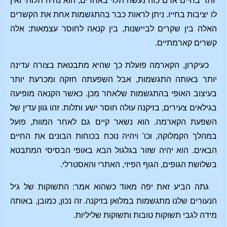
יותר בחיים אדם כזה נעשה תלוי באחרים; הוא נהיה תלותי ואין
לו יציבות בחייו. ניתן לראות כבר בהתגשמות אחת את הקשרים
האלה בין שקרים לביישנות, בין קנאה לחוסר עצמאות; אלה
קשרים קארמתיים.
כעיקרון, הקארמה פועלת כך שהיא מתבטאת בצורה עדינה
יותר באותה התגשמות, אבל השפעתה חזקה ומכרעת יותר
בעיצוב האופי בהתגשמות שלאחר מכן. כאשר הקנאה מופיעה
בגילאים צעירים, בזיקנה עולה חוסר ישע ותלות. זהו גוון עדין של
השפעת הקארמה. הוא נשאר קיים גם לאחר המוות, פועל
במהלך הקמלוקה, וכו' ויהיה נוכח בכוחות הבונים את החיים
הבאים. הוא יהיה שזור בגלגול הבא באופי הבסיסי המתבטא
בשלושת הגופים, הגוף הפיזי, האתרי והאסטרלי.
גתה הביע זאת יפה מאוד כשהוא אמר: התשוקות של גיל
הנעורים שלנו מתגשמות במלואן בזיקנה. זה נכון, כמובן, באותה
מידה לגבי תשוקות טובות ותשוקות שליליות.