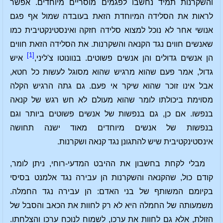
והשקרנות תמיד נחשבו לפגמים מוסריים מיוחדים. אפשר
לראות את הסלידה המיוחדת הזאת בעובדה שמול אף פגם
אנושי אחר לא נוכל למצוא סלידה חזקה ואינסטינקטיבית כמו
שאנשים חווים נגד הקנאה והשקרנות. את הסלידה הזאת חווים
[1]
הן אנשים גדולים והן אנשים פשוטים. בנוונוטו צ'ליני,
איש
גדול, אמר פעם שהוא מרגיש שהוא מסוגל לעשות כל חטא,
אבל אינו זוכר שהוא שיקר אי פעם. גם גתה הרגיש הקלה
מסוימת ביכולתו לומר שהוא מעולם לא חש רגש של קנאה
בנפשו. אם כן, גם בנפשות של אנשים פשוטים ביותר וגם
בנפשות של אנשים מיוחדים מאוד ישנה תחושה
אינסטינקטיבית שיש להתגונן נגד קנאה ושקרנות.
מבלי לקחת בחשבון את ההיבט המדעי-רוחי, ניתן לומר,
קודם כול, שהקנאה והשקרנות הן עבירה נגד אלמנט בסיסי
בקיומם המשותף של בני האדם: הן עבירה נגד החמלה.
משמעותה של החמלה היא לא רק לחוות את הכאב והסבל של
הזולת, אלא גם לחוות את ערכו, לשמוח לנוכח ערכו והצלחתו.