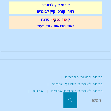
קורסי קיץ לבוגרים
ראה: קורסי קיץ לבוגרים
ק
א
נ
ד
י
נ
ס
ק
י
- סדנה
ראה: סדנאות - חד פעמי
כניסה לחנות הספרים
|
כניסה לארכיב רודולף שטיינר
|
כניסה לארכיב כותבים אחרים
|
אמנות
|