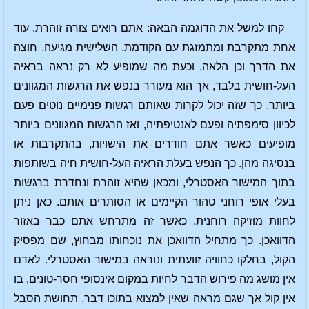
קחו למשל את הדוגמה הבאה: אתם רואים צורה זוהרת. עוד
אחת מתקרבת ומתמזגת עם הקודמת. השלישית מגיעה, חוצה
את הדרך וכן הלאה. וכעת מה שמופיע לא רק נראה בראיה
העל-חושית בלבד, אך הוא מעורר בנפש את הרגשות המגוונים
ביותר. כך שזה יכול לקרות שאותם רגשות פנימיים נוטים פעם
לכיוון סימפתיה ופעם לאנטיפתיה, ואז הרגשות המגוונים ביותר
מופיעים כאשר אתם חודרים את הישויות, בהתקרבות או
בנסיגה מהן. כך הנפש בעלת הראיה העל-חושית חיה בשותפות
בתוך המישור האסטרלי, ומכאן שהיא זוהרת ונחדרת ברגשות
בעלי אופי רוחני טהור הקיימים או הסותרים אותם. כאן ניתן
לחוות מוזיקה רוחנית. כאשר זה מתרחש אתם כבר באזור
הדוואכן. כך מתחיל הדוואכן את נוכחותו מבחוץ, שם מפסיק
הקול, בחלקו כחוויה זוועתית ונוראה במישור האסטרלי. לאדם
אין מושג מה פירוש הדבר לחיות במקום אינסופי חסר-טונים, בו
אין קול אך שגם מראה שאין למצוא בתוכו דבר. תחושת הסבל