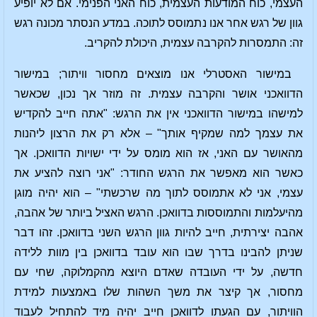
העצמי, כוח המודעות העצמית, כוח האני הפנימי. אם לא יופיע
גוון של רגש אחר אנו נתמוסס לתוכה. במדע הנסתר מכונה רגש
זה: התמסרות להקרבה עצמית, היכולת להקריב.
במישור האסטרלי אנו מוצאים מחסור וויתור; במישור
הדוואכני אושר והקרבה עצמית. זה מוזר אך נכון, שכאשר
למישהו במישור הדוואכני אין את הרגש: "אתה חייב להקדיש
את עצמך למה שמקיף אותך" – אלא רק את הרצון ליהנות
מהאושר עם האני, אז הוא מומס על ידי ישויות הדוואכן. אך
כאשר הוא מאפשר את הרגש החודר: "אני רוצה להציע את
עצמי, אני לא אתמוסס לתוך מה שרכשתי" – הוא יהיה מוגן
מהיעלמות והתמוססות בדוואכן. הרגש האציל ביותר של אהבה,
אהבה יצירתית, חייב להיות גוון הרגש השני בדוואכן. זהו דבר
שניתן להבינו בדרך שבו הוא עובד בדוואכן בין מוות ללידה
חדשה, על ידי העובדה שאדם היוצא מהקמלוקה, שחי עם
מחסור, אך קיצר את משך השהות שלו באמצעות למידת
הוויתור, עם הגעתו לדוואכן חייב יהיה מיד להתחיל לעבוד