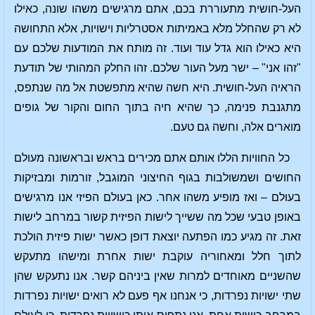
העל-חושית מתעוררת בכם, אתם מרגישים משהו שונה, כאילו
לא רק שהחלל מלא באמיתות אסטרליות וישויות, אלא התחושה
היא כאילו הוא גדל עוד ועוד. זה מותח את המודעות שלכם עם
"זהו אני" – ישר מעל העור שלכם. זהו החלק המהותי של תודעת
הראיה העל-חושית. היא חשה שהיא מתפשטת אל מה שנתפס,
מתגנבת פנימה, כך שהיא חיה בתוך החום והקור של גופים
מוארים אלה, וחשה גם טעם.
כל החוויות הללו אותם אתם מכירים בראש ובראשונה מעולם
החושים ושמשולבות בגוף החיצוני המוגבל, זורמות ומבזיקות
בעולם – ואז מופיע משהו אחר. כאן בעולם הפיזי אנו מרגישים
באופן טבעי שכל מה ששייך לישות הפיזית קשור במרחב לישות
זאת. זה מגיע כמו הפתעה יוצאת דופן כאשר ישות פיזית הולכת
לתוך חלל ומאחוריה עוקבת ישות אחרת ומישהו מתעקש
שהשניים מאוחדים למרות שאין ביניהם קשר. אנו נתעקש שהן
שתי ישויות נפרדות, כי אנחנו אף פעם לא רואים ישויות נפרדות