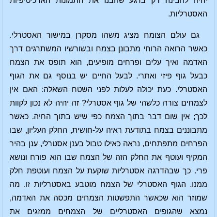
יהיה להבינה רק ברגע שהבנו את התמונות הארכיטיפיות
האסטרליות.
גם עולם הצומח מציג משהו מסקרן במישור האסטרלי.
כאשר הרואה הרוחי מתבונן בצמח ובשורשיו המשתרגים דרך
האדמה ואיך עלים ופרחים מופיעים, הוא תופס את הצמח
כבעל גוף פיזי ואתרי. לבעל החיים יש בנוסף גם את הגוף
האסטרלי. כעת יכולה לעלות לפני השטח השאלה: האם אין
לצמחים צורה כלשהי של גוף אסטרלי? זה יהיה לא נכון לקוות
לכך; אין שום דבר בתוך הצמח כפי שיש בתוך החיה. כאשר
מתבוננים בצמח בתודעת ראיה על-חושית, החלק העליון, שבו
הפרחים מתפתחים, נראה כאילו טבול בענן אסטרלי, ענן בהיר
המקיף ועוטף את החלק הזה של הצמח שבו הוא פורח ונושא
פרי. כך שבהדרגה אסטרליות שוקעת על הצמח ועוטפת חלק
ממנו. הגוף האסטרלי של הצמח מוטבע באסטרליות זו. מה
שמוזר הוא שכאשר התפשטות הצמחים מכסה את האדמה,
נמצא שהגופים האסטרליים של הצמחים ממזגים את