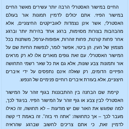
החיים במישור האסטרלי הרבה יותר עשירים מאשר החיים
במישור הפיזי. אתם יכולים לדמיין תמונות אור בעולם
האסטרלי, אשר אינן נצמדות לאובייקטים החיצוניים, אלא
מהבהבות בצורות מסוימות, ברגע אחד בהירות יותר וברגע
אחר פחות קורנות, פחות זוהרות, אפופות-ערפל, משתנות בכל
מצמוץ של העין. הן ביטוי, אפשר לומר, לנפשות החיות שם על
המישור האסטרלי. עם זאת גופים מוארים אלו לא רק מראים
אור ותמונות צבע שונות, אלא גם את כל שאר רשמי התחושה
הפיזיים הדומים, רק שאלה אינם נתפסים על ידי איברים
חיצוניים, אלא בעזרת איברים רוחיים פנימיים של הנפש.
קיימת שם הבחנה בין ההתבוננות בגוף זוהר על המישור
האסטרלי לבין צבע או גוף זוהר על המישור הפיזי. בניגוד לכך,
למה שפוגש את האור שם יש מודעות – לא תחושה, זה כאילו
מעבר לכך – אך כתחושה: "אתה חי בזה". זה באמת די קשה
לדמיין זאת, כי אתם צריכים לחשוב שברגע שהראיה