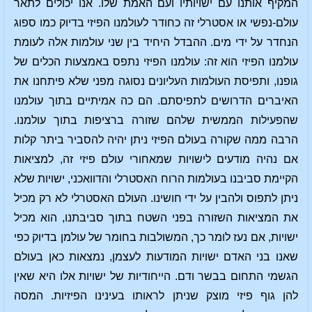
המקיף אותנו עם ישויותיו ועם האמת שלו. אנו יכולים לתאר
עולם-נפשי או אסטרלי זה כחודר לעולמנו הפיזי בדיוק כמו ספוג
הנחדר על ידי מים. ההבדל היחיד בין שני עולמות אלה לעומת
עולמנו הפיזי הוא זה: עולמנו הפיזי נתפס באמצעות הכלים של
גופנו, ותפיסת העולמות העליונים נסוגה מפני שלא פיתחנו את
האיברים הדרושים לתפיסתם. הם כה אמיתיים בתוך עולמנו
שהפעילות הממשית שלהם שזורה ברציפות בתוך עולמנו.
הרבה ממה שקורה בעולם הפיזי ניתן יהיה להסביר ביתר קלות
אם נהיה מודעים לישויות שמאחורי עולם פיזי זה, למציאות
הקיימת סביבנו בעולמות הרוח האסטרלי והדוואכני, ישויות שלא
ניתן לתפוס ולהבין על ידי חושינו. העולם האסטרלי לא רק מכיל
את המציאות השזורה בפני השטח בתוך סביבתנו, הוא מכיל
ישויות, אם נעז לומר כך, המשולבות בחומר של עולמן בדיוק כפי
שאנו בני האדם ישויות המודעות לעצמן, נמצאות כאן בעולם
הגשמי התחום בבשר ודם. הייחודיות של ישויות אלו היא שאין
להן גוף פיזי מוצק שניתן לראותו בעינינו הפיזיות. המסה