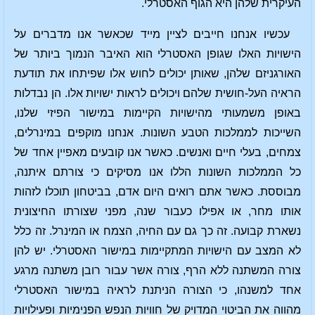
העיקרית שלהן היא הגוף האסטרלי.
עכשיו אנחנו חייבים לציין מייד שכאשר אנו מדברים על
הישויות האלו שגופן האסטרלי הוא האיבר הנמוך ביותר של
האורגניזם שלהן, שאותן יכולים לחוש אלו שפיתחו את תודעת
הראיה העל-חושית שלהם ויכולים לראות ישויות אלו. הן נבדלות
באופן משמעותי מהישויות הקיימות במישור הפיזי שלנו,
השייכות לממלכות הטבע השונות. אנחנו מוקפים במינרלים,
צמחים, בעלי חיים ואנשים. כאשר אנו קובעים מאפיין אחד של
כל הממלכות השונות הללו אנו מסיקים כי צורתם איתנה,
מבוססת. כאשר אתם רואים היום אדם, בביטחון תוכלו לזהות
אותו מחר, או אפילו כעבור שנה, מפני שצורתו החיצונית
נשארת קבועה. זה כך גם עם החיה, הצמח או המינרל. זה כלל
לא המצב עם הישויות המתקיימות במישור האסטרלי. יש להן
צורה המשתנה ללא הרף, צורה אשר עבור רובן משתנה מרגע
אחד למשנהו, כי הצורה הניתנת לראיה במישור האסטרלי
מהווה את הביטוי המדויק של חוויות הנפש הפנימיות ופעילויות