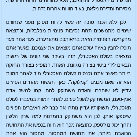
המישורים האסטרלי והדוואכני, אלא כחוויות מיוחדות הדורשות
מסירות וחדירה מלאה, בעוד חוויות אחרות נדחות.
לכן ללא הכנה טובה זה עשוי להיות מסוכן מפני שנחווים
שינויים מתמשכים תחת נסיבות פנימיות מבלבלות, וכתוצאה
מהקריעה הפנימית הזאת בריאותכם מתערערת. צעד אחר צעד
תוכלו להבין באיזה עולם אתם מוצאים את עצמכם. כאשר אתם
נמצאים בעולם האסטרלי, תזהו בעיקר שני גוונים של רגשות
הבאים לידי ביטוי בצורה מגוונת. האחד, המופיע בצורה החזקה
ביותר כאשר אתם נכנסים לעולם האסטרלי מיד לאחר המוות
הוא זה שאנו מכנים "קמלוקה". כאן הרגשות מהחיים הפיזיים
עדיין לא שוחררו והאדם משתוקק להם. קחו למשל אדם
אנין-טעם, המשתוקק לאוכל טעים. לאחר המוות במעברו לעולם
האסטרלי, תשוקותיו עדיין נותרו אך כבר לא האיברים הפיזיים
שיספקו אותן. לכן הוא משתוקק בחמדנות למה שרק הלשון
והחך יכולים לספק. כתוצאה מכך הוא חווה בנפשו את התחושה
הכואבת ביותר, את תחושת המחסור. מחסור הוא אחת