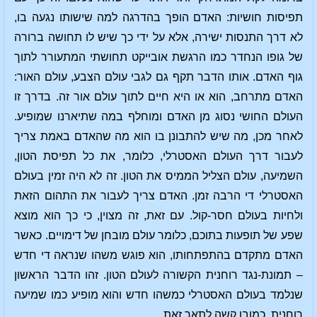
תפיסות חושיות: האדם הופך בהדרגה למה שישותו נגעה בו,
לא דרך התנסות ישירה, אלא על ידי כך שיש לו תחושה ברורה
של גופו הנחדר כמו הרגשת אובייקט תחושתי המתעורר לתוך
גוף האדם. אותו הדבר תקף גם לגבי עולם הצבע, עולם האור:
האדם מתרחב, הוא או היא חיים לתוך עולם אור זה. בדרך זו
העולם החושי נסוג מן האדם ומוחלף במה שתיארנו שמופיע.
לאחר מכן, מה שיש להתבונן בו הוא מה שהאדם באמת צריך
לעבור דרך העולם האסטרלי, כלומר, את כל תפיסת הטון,
השמיעה, עולם הצליל הממיס את הטון. זה לא היה זמין בעולם
האסטרלי די הרבה זמן. האדם צריך לעבור את התהום הזאת
ולחיות בעולם חסר-קול. עם זאת, זה מצוין, כי כך הוא מוצא
שפע של תופעות בתוכם, כלומר עולם מובחן של דימויים. כאשר
האדם מתקדם בהתפתחותו, הוא פוגש משהו שנראה די חדש
– תמונת-נגד רוחנית הקשורה לעולם הטון. זהו הדבר הראשון
שנלמד בעולם האסטרלי כמשהו חדש והוא מופיע כמו שמיעה
רוחנית. כמובן קשה לתאר זאת.