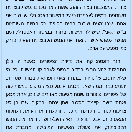
צורות המעוצבות בצורה זהה, שאותה אנו מכנים נפש קבוצתית
משותפת. דמיינו לעצמכם כי על המישור האסטרלי יש ישות-אני
אחת, שבו-זמנית שוכנת בחיה הפיזית. כל החיות משובצות
ב"ישות-אני", שיש לה אישיות ברורה במישור האסטרלי, ושם
אפשר לפגוש אישיות זאת, את הנפש הקבוצתית הזאת, בדיוק
כמו מפגש עם אדם.
והנה דוגמה: קחו את נדידת הציפורים, כאשר הן כולן
מתחילות לנוע מחצי הכדור הצפוני לעבר קו המשווה. כל מי
שלא יחשוב על נדידה נבונה ויוצאת דופן זאת בצורה שטחית,
יופתע כמה ממה שאנו מכנים אינטליגנציה מופיע במעוף כזה
של ציפורים. ציפורים שונות מגיעות מאזורים שונים, אחת מכאן
ואחת משם: קיימת הסכנה שהן ינחתו במקום שבו הן לא
צריכות לנחות. התודעה הגופנית הרגילה רואה רק את הלהקות
המאסיביות. אבל תודעת הראיה העל-חושית רואה את הנפש
הקבוצתית, את פעולת האישיות המובילה ומחברת את