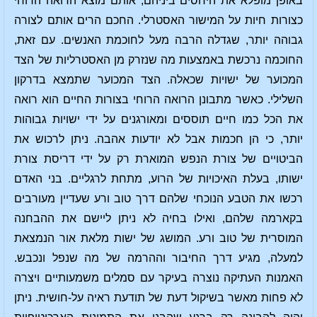
באופן מופלא את היחסים ביניהם, אותם מוצא הרואה הרוחי
כצורות חיות על המישור האסטרלי. החכם הרים אותם לצורה
גבוהה יותר, שגדלה הרבה מעל לחוכמת האנשים. עם זאת,
החוכמה נרכשת באמצעות מה שנזרק מן האסטרליות של הצד
המכוער של ישויות שכאלה. הצד המכוער שתמצא בדרקון
השלילי. כאשר מתבונן הרואה הרוחי בצורות החיים הוא רואה
את הכל כמו חיים תוססים ומאורגנים על ידי ישויות גבוהות
יותר, כי הן חכמות אבל לא יודעות אהבה. ניתן לרכוש את
הביטויים של צורת הנפש המוארת רק על ידי דריסת צורת
ישותו, בעלת האיכויות של הרוע, מתחת לרגליים. בני האדם
רכשו את הטבע הנוכחי שלהם דרך טוב ורע שעדיין מעורבים
בקארמה שלהם, ואילו בחיה לא ניתן ליישם את ההבחנה
המוסרית של טוב ורע. המושג של ישות מלאת אור הנמצאת
למעלה, מגיע דרך החיבור וההרמה של מה שנפל ונכבש.
האמנות העתיקה נוצרה בעיקר עם סמלים משמעותיים ויצרה
לא פחות מאשר בשיקול דעת של תודעת ראיה על-חושית. ניתן