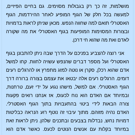
מושלמות, זה כך רק בגבולות מסוימים. גם בחיים הפיזיים,
למעשה בכל חלק של הגוף המופיע לאחר ההירדמות, הגוף
האסטרלי תואם למה שחווה הנפש. מכאן שניתן לראות בדמויות
ובצורות המסוימות המופיעות בגוף האסטרלי את מה שקורה
לאדם ואת מה שהוא חי דרכן.
אני רוצה להצביע בפניכם על הדרך שבה ניתן להתבונן בגוף
האסטרלי ועל מספר דברים שהנפש עשויה לחוות. קחו למשל
אדם שהוא רכלן, סקרן או נוטה למזג מתפרץ או להרגלים רעים
דומים. הרגלים רעים אלה יבטאו את עצמם בצורה ברורה דרך
הגוף האסטרלי. אם למשל, מישהו נגוע על ידי זעם, טרחנות,
ובמיוחד אם האדם הוא נוח לכעוס, אז אנחנו רואים פקעות
צורה הבאות לידי ביטוי בהתעבויות בתוך הגוף האסטרלי.
האדם נהיה מזוהם. מתוך עיבוי זה נוטף רוע הנראה כבליטות
דמויות נחש, נבדלות בצבעים ובתכנים שלהן. ניתן לראות זאת
במיוחד בקלות עם אנשים הנוטים לכעס. כאשר אדם הוא