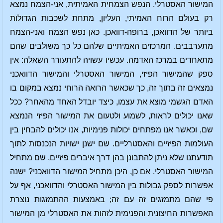
המישור האסטרלי. הנפש הצמחית האמיתית, אני-הצמח נמצא
רק בעולם הרוח האמיתי, העליון, מתחת לשכבות הגדולות
ביותר של הדוואכן, ברופה-דוואכן. כאן נפש הצמח ואני-הצמח
מתערבבים. המרכזים האמיתיים שלהם כל כך משולבים שהם
מתאחדים במרכז האדמה. עכשיו עשויה להתעורר השאלה: אין
ספק שהמישור הפיזי, המישור האסטרלי והמישור הדוואכני
נמצאים זה בתוך זה, כך שכאשר הרואה הרוחי נמצא במקום בו
האדם הגשמי מוצא את עצמו, כיצד יובדל האחד מהאחר? ככל
שאנו יכולים לראות, לשמוע ולטעום את המישור הפיזי הנמצא
שם, וכאשר אנו מפתחים יכולות פנימיות, אנו יכולים להבחין בין
העולמות הפיזיים והאסטרליים. שם ישנן ישויות הנכנסות לתוך
תודעתנו שלא ניתן להתבונן בהן דרך איברים פיזיים, שם מתחיל
המישור האסטרלי. אם כן, היכן מתחיל המישור הדוואכני? ישנה
אפשרות לספק גבולות בין המישור האסטרלי והדוואכני, אף על
פי שהם מתמזגים זה עם זה; באמצעות ההתמזגות נוצרת
האפשרות החיצונית והפנימית לזהות את האסטרלי מן המישור