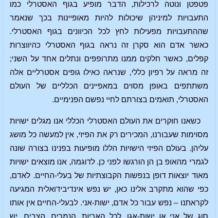
פטפטן ונוטה לרכילות, הדבר מופיע בגוף האסטרלי כמו
התעבויות למיניהן שיכולות להיות מאופיינות בכך שנאמר
שההתעבויות מפעילות לחץ לכל הכיוונים בגוף האסטרלי.
כאשר אדם הוא סקרן זה נראה בגוף האסטרלי כהיווצרות
קפלים, כאשר חלקים ממנו מתרופפים ונתלים אחד על השני;
זה מראה על רפיון כללי, שנראה כאילו גופים אסטרליים אלה
משתתפים באופן מסוים במאפיינים הכלליים של העולם
האסטרלי, תואמים בצורתם לחיי נפשם הפנימיים.
כשאנו חוקרים את העולם האסטרלי הכללי אנו מגלים ישויות
מסוימות שעבורנו, המכירים רק את הפיזי, אין למעשה כל מושג
עליהן. בעולם הפיזי הישויות הללו מופיעות בפנינו בצורה שונה
לגמרי מהאופ בן הן הורגשו לפני כן. לדוגמה, אנו מוצאים ישויות
מאוד יוצאות דופן בנפשות הקבוצתיות של בעלי-החיים. לאדם,
כפי שהוא מתקרב אלינו כאן, יש נפש אינדיבידואלית המגיעה
לקראתנו – נפש עבור כל אדם, ישות-אני. לבעלי-החיים אין אותו
סוג של אני או ישות-אגו. לכל האריות, הנמרים, הצבים, יש