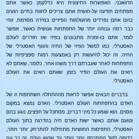
הדוואכני. האפשרות החיצונית היא כדלקמן: כאשר אתם
מפתחים תודעה על-חושית אתם צריכים לחוות בחיים רגעים
בהם אתם נפרדים מהעולמות הפיזיים במידה מסוימת. זוהי
כבר רמה גבוהה יותר של התפתחות אנושית כאשר, אפשר
לומר, אתם בו-זמנית מתבוננים בפיזי ואז חודרים לעולם
האסטרלי, כמו למשל הפיזי של החיה והגוף האסטרלי של
החיה. זה יכול להיעשות רק באמצעות רמות ספציפיות של
התפתחות לאחר שעברתם דרך משהו אחר, כלומר, שאתם לא
רואים את העולם הפיזי בזמן שאתם רואים את העולם
האסטרלי.
בדברים הבאים אפשר לראות מההתחלה השתתפות זו של
האדם בהתפתחות העולם האסטרלי. האדם נמצא במקום
מסוים. הוא שומע כל מיני דברים, מסתכל על חפצים, נוגע בהם
וטועם אותם. כאשר ישות האדם חיה בהדרגה בתוך העולם
האסטרלי, התפיסות החושיות מתחילות להתרחק יותר ויותר,
בדומה לקול המתרחק יותר ויותר עד שהוא נעלם. זה כך עם