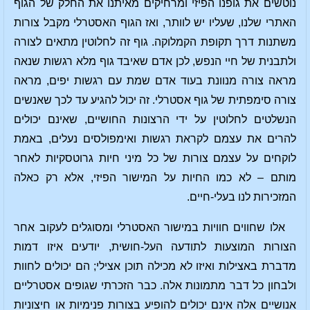
נוטשים את גופנו הפיזי ומרחיקים מאיתנו את החלק של הגוף
האתרי שלנו, שעליו יש לוותר, ואז הגוף האסטרלי מקבל צורות
משתנות דרך תקופת הקמלוקה. גוף זה לחלוטין מתאים לצורה
ולתבנית של חיי הנפש, לכן אדם שאיבד גוף מלא רגשות שנאה
מראה צורה מנוונת בעוד אדם שמת עם רגשות יפים, מראה
צורה סימפתית של גוף אסטרלי. זה יכול להגיע עד לכך שאנשים
הנשלטים לחלוטין על ידי הרצונות החושיים, שאינם יכולים
להרים את עצמם לקראת רגשות ואימפולסים נעלים, באמת
לוקחים על עצמם צורות של כל מיני חיות גרוטסקיות לאחר
מותם – לא כמו החיות על המישור הפיזי, אלא רק כאלה
המזכירות לנו בעלי-חיים.
אלו שחווים חוויות במישור האסטרלי ומסוגלים לעקוב אחר
הצורות המוצעות לתודעה העל-חושית, יודעים איזו דמות
מדברת באצילות ואיזו לא מכילה תוכן אצילי; הם יכולים לחוות
ולבחון כל דבר מתמונות אלה. כבר הזכרתי שגופים אסטרליים
אנושיים אלה אינם יכולים להופיע בצורות פנימיות או חיצוניות