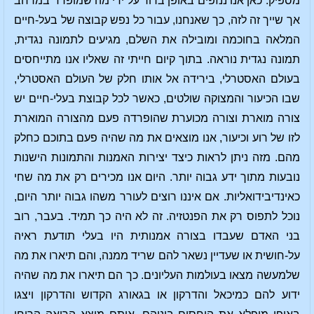
מספיק. כאן אנו ננזפים באופן ברור על ידי מה שמופרד במרחב
אך שייך זה לזה, כך שאנחנו, עבור כל נפש קבוצה של בעל-חיים
המלאה בחוכמה ומובילה את השלם, מגיעים לתמונה נגדית,
תמונה נגדית נוראה. בתוך קיום חייתי זה שאליו אנו מתייחסים
בעולם האסטרלי, בירידה אל אותו חלק של העולם האסטרלי,
שבו הכיעור והמצוקה שולטים, כאשר לכל קבוצת בעלי-חיים יש
צורה מוארת וצורה מכוערת שהופרדה פעם מהצורה המוארת
לזו של רוע וכיעור, אנו מוצאים את מה שהיה פעם בתוכם כחלק
מהם. מזה ניתן לראות כיצד יצירות האמנות והתמונות הישנות
נובעות מתוך ידע גבוה יותר. היום אנו מכירים רק את מה שחי
כאינדיבידואליות. אם איננו רוצים לעורר משהו גבוה יותר היום,
נוכל לתפוס רק את הפנטזיה. זה לא היה כך תמיד. בעבר, רוב
בני האדם שעבדו בצורה אמנותית היו בעלי תודעת ראיה
על-חושית או שעדיין נשאר להם שריד ממנה, והם תיארו את מה
שלמעשה מצאו בעולמות העליונים. כך הם תיארו את מה שהיה
ידוע להם כמיכאל והדרקון או בגאורג הקדוש והדרקון ויצגו