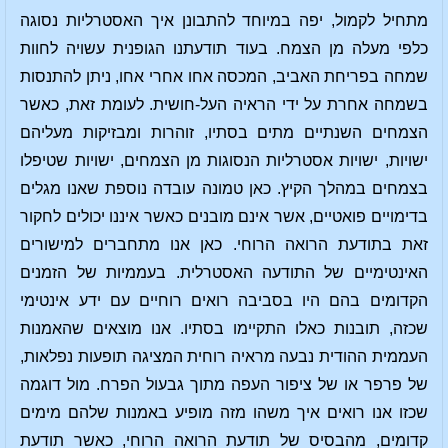
מתחיל לקמול, יפה במיוחד להתבונן איך האסטרליות נסוגה
כלפי מעלה מן הצמח. בעוד תודעתנו הגופנית עשויה לחוות
שמחה בפריחת האביב, המכסה אחו אחרי אחו, ניתן להתנסות
בשמחה אחרת על ידי הראיה העל-חושית. לעומת זאת, כאשר
הצמחים השנתיים מתים בסתיו, זוהרות ומבזיקות מעליהם
ישויות, ישויות אסטרליות הנסוגות מן הצמחים, ישויות שטיפלו
בצמחים במהלך הקיץ. כאן טמונה עובדה נוספת שאנו מגלים
בדימויים פואטיים, אשר אינם מובנים כאשר איננו יכולים לחקור
זאת בתודעת הרואה הרוחי. כאן אנו מתחברים למישורים
האינטימיים של התודעה האסטרלית. בעממיות של הזמנים
הקדומים בהם היו בסביבה רואים רוחיים עם ידע אינטימי
שכזה, תובנות כאלו התקיימו בסתיו. אנו מוצאים שהאמנות
העממית ההודית נבעה מראיה רוחית המציגה תופעות נפלאות,
של פרפר או של ציפור העפה מתוך גבעול הפרח. מול דוגמה
שכזו אנו רואים איך משהו מזה מופיע באמנות שלהם מימים
קדומים, מהבסיס של תודעת הרואה הרוחי, כאשר תודעת