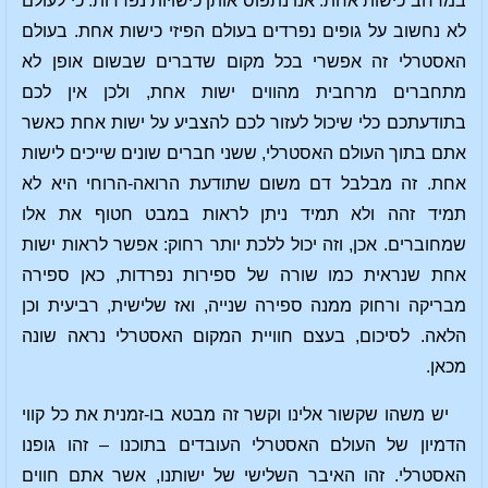
במרחב כישות אחת. אנו נתפוס אותן כישויות נפרדות. כי לעולם
לא נחשוב על גופים נפרדים בעולם הפיזי כישות אחת. בעולם
האסטרלי זה אפשרי בכל מקום שדברים שבשום אופן לא
מתחברים מרחבית מהווים ישות אחת, ולכן אין לכם
בתודעתכם כלי שיכול לעזור לכם להצביע על ישות אחת כאשר
אתם בתוך העולם האסטרלי, ששני חברים שונים שייכים לישות
אחת. זה מבלבל דם משום שתודעת הרואה-הרוחי היא לא
תמיד זהה ולא תמיד ניתן לראות במבט חטוף את אלו
שמחוברים. אכן, וזה יכול ללכת יותר רחוק: אפשר לראות ישות
אחת שנראית כמו שורה של ספירות נפרדות, כאן ספירה
מבריקה ורחוק ממנה ספירה שנייה, ואז שלישית, רביעית וכן
הלאה. לסיכום, בעצם חוויית המקום האסטרלי נראה שונה
מכאן.
יש משהו שקשור אלינו וקשר זה מבטא בו-זמנית את כל קווי
הדמיון של העולם האסטרלי העובדים בתוכנו – זהו גופנו
האסטרלי. זהו האיבר השלישי של ישותנו, אשר אתם חווים