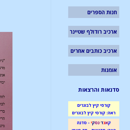
חנות הספרים
ארכיב רודולף שטיינר
ארכיב כותבים אחרים
אומנות
סדנאות והרצאות
קורסי קיץ לבוגרים
ראה: קורסי קיץ לבוגרים
ק
א
נ
ד
י
נ
ס
ק
י
- סדנה
ראה: סדנאות - חד פעמי