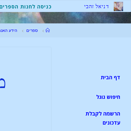
ד
נ
י
א
ל
ז
ה
ב
י
כניסה לחנות הספרים
ספרים
הידע האנת
מ
דף הבית
חיפוש גוגל
הרשמה לקבלת
עדכונים