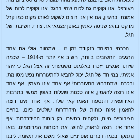
מעורפל. אנו זקוקים גם לכוח שחי בהגל; אנו זקוקים לכוח של
אמונתו בהיגיון, אם אין אנו רוצים לשקוע לאותו מקום כמו קרל
מרקס ברגע שניסה לאמץ באופן עצמאי את צורת חשיבתו של
הגל.
הכרחי במיוחד בנקודת זמן זו – שמהווה אולי את אחד
הרגעים החשובים ביותר, חשוב אף יותר מ-1914 – שכמה
שיותר אנשים ייזכרו באלמנט משמעותי זה אצל הגל. כי זיהוי
אמיתי, במיוחד של הגל, יכול להביא להתעוררות נפש מסוימת.
והכרחי שתתרחש התעוררות! אף אחד אינו מאמין, אף אחד
אינו רוצה להאמין, איזה סכנות פועלות באופן ממשי בתרבות
האירופאית והנספח האמריקאי שלה. אף אחד אינו רוצה
להאמין איזה כוחות של הידרדרות שולטים כיום. בחיים
הציבוריים היום, נלקחים בחשבון רק כוחות ההידרדרות. אף
אחד אינו רוצה לראות, לחוש, את הכוחות המרוממים. בואו
נתמקד בכמה דברים אופייניים שאולי משכו את תשומת ליבנו