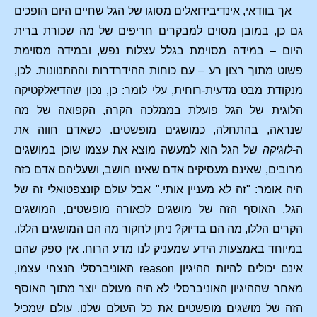
אך בוודאי, אינדיבידואלים מסוגו של הגל שחיים היום הופכים
גם כן, במובן מסוים למבקרים חריפים של מה שכורת ברית
היום – במידה מסוימת בגלל עצלות נפש, ובמידה מסוימת
פשוט מתוך רצון רע – עם כוחות ההידרדרות וההתנוונות. לכן,
מנקודת מבט מדעית-רוחית, עלי לומר: כן, נכון שהדיאלקטיקה
הלוגית של הגל פועלת בממלכה הקרה, הקפואה של מה
שנראה, בהתחלה, כמושגים מופשטים. כשאדם חווה את
ה-
לוגיקה
של הגל הוא למעשה מוצא את עצמו שוכן במושגים
מרובים, שאינם מעסיקים אדם שאינו חושב, ושעליהם אדם כזה
היה אומר: "זה לא מעניין אותי." אבל עולם קונצפטואלי זה של
הגל, האוסף הזה של מושגים לכאורה מופשטים, המושגים
הקרים הללו, מה הם בדיוק? ניתן לחקור מה הם המושגים הללו,
במיוחד באמצעות הידע שמעניק לנו מדע הרוח. אין ספק שהם
אינם יכולים להיות ההיגיון reason האוניברסלי הנצחי עצמו,
מאחר שההיגיון האוניברסלי לא היה מעולם יוצר מתוך האוסף
הזה של מושגים מופשטים את כל העולם שלנו, עולם שמכיל