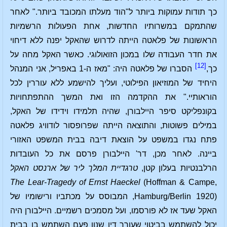
כך תודות עמוקות ביותר ל"הוד מעלתו המכובד ביותר." לאחר
שהתמקם במשרותיו החדשות, אחת הפעולות הרשמיות
הראשונות של פלאטה הייתה לדרוש שהאקל יפנה ללא דיחוי
את חדר העבודה שלו במכון הזואולוגי. כאשר האקל מחה על
[12]
כך,
הסברו של פלאטה היה: "מאז ה-1 באפריל, אני המנהל
היחיד של המוזיאון הפילוטי, ועליך להישמע ללא עוררין לכל
הוראותיי." את ההקדמה הזו ואת המשך ההתפתחויות
בקונפליקט סיפר היילבורן, שהיה תלמידו וידידו של האקל,
במילים פשוטות, והתוצאה הייתה שפרופסור לודוויג פלאטה
פתח נגדו במשפט על הוצאת דיבה בבית המשפט האזורי
ביינה. לאחר מכן, דר' היילבורן פרסם את כל העובדות
הרלבנטיות בעלון קטן,
טרגדיית המלך ליר של ארנסט האקל
The Lear-Tragedy of Ernst Haeckel
(Hoffman & Campe,
Hamburg/Berlin 1920), המבוסס על מכתביו ורישומיו של
האקל שעד אז לא פורסמו, ועל מסמכים רשמיים. היילבורן היה
יכול להשתמש בביטוי שעורך דין שנון פעם השתמש בו בבית