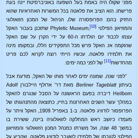
מפני שקולו היה באמת בעל השפעה באוניברסיטת יינה בעת
פרישתו. הוא הציב את פלאטה בכל המשרות האחראיות שהוא
החזיק בהם: הפרופסורה שלו, הניהול של המכון הזואולוגי
[10]
והמוזיאון הפילטי Phyletic Museum,
שתוכנן בעבור האקל
עצמו לכבוד יום הולדתו ה-60 על ידי הקרן על שם האקל
שהוקמה אז. האקל פרש מכל התפקידים הללו, ובמקומו מינה
את תלמידו פלאטה. עכשיו הייתי רוצה לקרוא לכם פריט
[11]
מהחדשות
של לפני כמה ימים:
"לפני שנה, שמונה ימים לאחר מותו של האקל, מודעת אבל
בעיתון
Berliner Tageblatt
מאת דר' אדולף היילבורן Adolf
Heilborn דיברה בפעם הראשונה על הסבל שנגרם להאקל
במהלך עשר השנים האחרונות בחייו, כתוצאה מהתנהגותו של
הפרופסור לודוויג פלאטה. ב-1 באפריל 1909, האקל וויתר על
מעמדו כיושב ראש המחלקה לזואולוגיה ביינה, ששירת בו
במשך 48 שנה, ועל משרתו כמנהל המכון הזואולוגי והמוזיאון
הפילטי לטובתו של תלמידו לשעבר לודוויג פלאטה, שהביע על