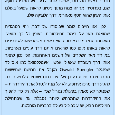
נוכחים כאשר הגל סגד, אפשר לומר, לרעיון של המדינה דווקא
שם, בפרוסיה; אך זה צמח מתוך ניסיונו לראות שפועל בעולם
אותו היגיון שהוא חטף מאהרימן דרך הלוגיקה שלו.
לכן, אנו חייבים לומר שביסודו של דבר, זוהי הטרגדיה
שמוצגת מאז על בימת ההיסטוריה באופן כל כך מזעזע.
האלמנט החי במרכז אירופה הוא באמת משהו שאנו לא צריכים
לראות באותו אופן כמו שרואים אותם דרך עיניים מערביות,
במיוחד מאז השקרים של השנים האחרונות. הכי נכון לתאר
אותו דרך העובדה שאפילו עכשיו, אינטלקטואל כמו אוסוולד
שפנגלר Oswald Spengler מקבל את הרושם שהישועה
החברתית היחידה בעידן של הידרדרות שעתידה לבוא חייבת
להגיע דרך מרכז אירופה, לא על מנת לנטרל את ההידרדרות –
שפנגלר לא מאמין בפעולת נטרול שכזו – אלא רק כדי להפוך
את ההידרדרות שתתרחש ליותר נסבלת, עד שבתחילת
המילניום הבא, יופיע כביכול בעולם ברבריות מוחלטת.