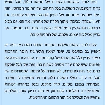
ניתן לומר שבשנות העשרים של המאה ה-19, הגל מופיע
כרוח דומיננטית השולטת בכל התחום של החינוך הפרוסי; הוא
ניצב שם עם אותו סוג של היגיון שכרגע תיארתי עבורכם. זהו
היגיון שנולד, כביכול, מתוך הקרח של אהרימן, אך הוא גם מכיל
במבנה רוחו גרעין פנימי מוצק, שאין בו שום דבר מתמטי, אך
עדיין מכיל כוח עצום, אלמנט של רוחניות טובה.
עלינו להבין שאת האלמנט המיוחד הנוכח במרכז אירופה יש
לאפיין גם מהיבט
זה
: שעד למאה התשיעית חוסר התרבות
באזור עדיין כלל את הנוהג של קורבנות דם. עובדה זו העידה על
אפיונים שיש להם ערך מסוים כשרוח כמו זאת של הגל עוסקת
בהם. אך רוח כזו נדירה, לא חוזרת על עצמה. הסטודנטים של
הגל היו לרוב בעלי חשיבה דלה, והיחיד שהייתה לו חשיבה
עוצמתית במובן מסוים, קרל מרקס, נכנע במהרה לכוחות
האהרימניים. האלמנט שהתחזק אז היה בדיוק אותו האלמנט
שהאיץ את הצלילה אל תוך התהום האהרימנית.