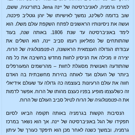
למרכז גרמניה, לאוניברסיטה של יינה Jena בתורינגיה, ששם,
שוב בדומה לשלינג, נמשך לאישיותו של יוהן גוטליב פיכטה,
ועשה את ניסיונותיו הראשונים לפתח השקפת עולם משלו. הוא
לימד באוניברסיטה עד שנת 1806. באותה שנה, בעוד
שהתותחים של נפוליאון רעמו סביב יינה, הוא השלים את
עבודתו הגדולה העצמאית הראשונה,
ה-פנומנולוגיה של הרוח
.
יצירה זו מכילה את הניסיון לחוות מחדש בחשיבה את כל מה
שהתודעה האנושית מסוגלת לחוות – מהרשמים המעורפלים
ביותר של העולם ועד לאותה בהירות מחשבתית בה האדם
חווה את עולם הרעיונות בעוצמה כה גדולה עד שעולם אידיאלי
זה כשלעצמו מופיע בפניו כעצם מהותו של הרוח. אפשר לדמות
את ה-
פנומנולוגיה של הרוח
לטיול סביב העולם של הרוח.
הנסיבות הקשות בגרמניה באותה תקופה הביאו לסיום
תפקידו של הגל באוניברסיטה של יינה. אך הוא נשאר במרכז
גרמניה, ובמשך כשנה לאחר מכן הוא תיפקד כעורך של עיתון