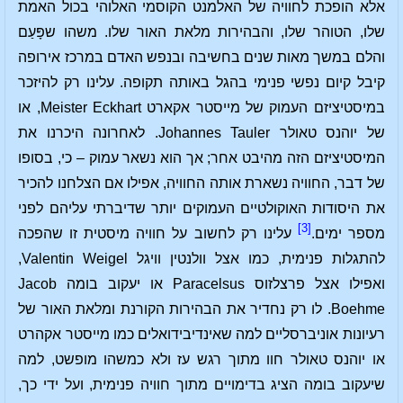
אלא הופכת לחוויה של האלמנט הקוסמי האלוהי בכול האמת
שלו, הטוהר שלו, והבהירות מלאת האור שלו. משהו שפָּעַם
והלם במשך מאות שנים בחשיבה ובנפש האדם במרכז אירופה
קיבל קיום נפשי פנימי בהגל באותה תקופה. עלינו רק להיזכר
במיסטיציזם העמוק של מייסטר אקארט Meister Eckhart, או
של יוהנס טאולר Johannes Tauler. לאחרונה היכרנו את
המיסטיציזם הזה מהיבט אחר; אך הוא נשאר עמוק – כי, בסופו
של דבר, החוויה נשארת אותה החוויה, אפילו אם הצלחנו להכיר
את היסודות האוקולטיים העמוקים יותר שדיברתי עליהם לפני
[3]
מספר ימים.
עלינו רק לחשוב על חוויה מיסטית זו שהפכה
להתגלות פנימית, כמו אצל וולנטין וויגל Valentin Weigel,
ואפילו אצל פרצלזוס Paracelsus או יעקוב בומה Jacob
Boehme. לו רק נחדיר את הבהירות הקורנת ומלאת האור של
רעיונות אוניברסליים למה שאינדיבידואלים כמו מייסטר אקהרט
או יוהנס טאולר חוו מתוך רגש עז ולא כמשהו מופשט, למה
שיעקוב בומה הציג בדימויים מתוך חוויה פנימית, ועל ידי כך,