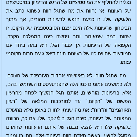
נצליח להחליף את המיסטיציזם של הרגש והדימיון במיסטיציזם
של רעיונות; אז נחווה את מה שהגל חווה כשהוא כתב את
ה
לוגיקה
שלו. זו כניעת הנפש לרעיונות טהורים, אך מתוך
הביטחון שרעיונות אלה הינם עצם הסובסטנציה של היקום. זו
שהות במה שמאוחר יותר ניטשה כינה הממלכה הקרה,
הקפואה, של הרעיונות. אך עבור הגל, היא באה ביחד עם
המודעות שחוויה כזו של רעיונות הינה דיאלוג עם הרוח הקוסמי
עצמו.
מה שהגל חווה, לא באיזושהי אחדות מעורפלת של העולם,
ולא במושגים עמומים כמו אלה שהפנתאיסטים השתמשו בהם,
אלא ברעיונות מוחשיים, אותם הגל המשיך לפתח מהרעיון
הפשוט של "הקיום," ועד למורכבות המלאה של "רעיון
האורגניזם" וה"רוח"; את מה שניתן לחוות באופן מלא מהעולם
המפותח של רעיונות, סיכם הגל ב-
לוגיקה
שלו. אם כך, הכוונה
בלוגיקה
שלו היא להציג מבנה של אותם הרעיונות שהאדם
מסוגל להשיג. כאשר האדם חווה רעיונות אלה, הם בו-זמנית