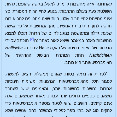
לאחרונה. איזה מחשבות קיימות, למשל, בגישה שהופכת להיות
השולטת כעת בעולם התרבותי, בנוגע לחיי הרוח המסורתיים?
אינני מתייחס לחיי הרוח
שלנו
, היות שאנו מתכוונים להביא רוח
חדשה לתוך התרבות האנושית. מהן המחשבות על פי הגישה
שכעת גדלה ומתפשטת בנוגע לחיים של הרוח? תוכלו למצוא
[8]
מחשבות כאלה במאמר שיצא לאור לאחרונה
הנכתב על ידי
הרקטור של האוניברסיטה של הַאלֶה Halle עבור ה-
Hallische
Nachrichten
תחת הכותרת "הביטול ההדרגתי של
האוניברסיטאות." הוא כותב:
"לפחות זה נראה בטוח, שגורם ממשלתי הציע, למעשה,
לסגור חלק מהאוניברסיטאות הגרמניות. משימות חינוכיות
אחרות נחשבות לחשובות יותר, ומאמינים שיש לשחרר
משאבים כספיים גדולים יותר עבורן. מאחר שמשאבים אלה
אינם קיימים, חושבים שיש לסגור מספר אוניברסיטאות כדי
להקים סוג של בתי ספר לפקידי ממשלה בהם אנשים שלא