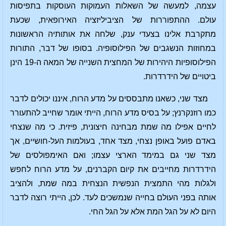
עצמה, למעשה של השאלות העמוקות העוסקות בתפיסות
עולם. ההתפוררות של הציביליזציה האירופאית, שכעת
מתקרבת אלינו בצעדי ענק, שלחה את אותותיה הראשונות
במחוזות הנשגבים של הפילוסופיה. בסופו של דבר, התורות
הפילוסופיות היהירות של המחצית השנייה של המאה ה-19 הינן
ביטויים של הידרדרות.
מצד שני, כשאנו מתבססים על מדע הרוח, איננו יכולים לדבר
כמו רוזנקרנץ; על בסיס מדע הרוח, הייתי אומר שחייב להתעורר
לחיים אפילו מה שמת מבחינה חיצונית, פיזית. כי מה שנצחי
באדם פועל באופן נצחי, מצד אחד, בעולמות העל-חושיים, אך
מצד שני גם במימד הארצי עצמו; ואם האימפולסים של
הידרדרות מחייבים את קיום הקברנים, על מדע הרוח לחפש
ולגלות מהי התמצית הנפשית הנצחית במה שמת, ולהציב
אותה בפני העולם בחייה שנמשכים לעד. לכן, הייתי רוצה לדבר
היום לא על הגל המת אלא על הגל החי.