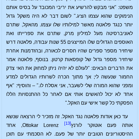
משפט: "אני מבקש להרשיע את יריבי המכובד על בסיס אותם
הנימוקים שהוא עצמו הציג." לשום דבר לא היה משקל גדול
יותר כנגד פלאטה מאשר למילותיו שלו עצמו. מהאקל, שתרם
לאוניברסיטה מעל למיליון מרק, שתרם את ספרייתו ואת
האוספים הגדולים שלו המייצגים 55 שנות עבודה, פלאטה דרש
שיחזיר מספר ספרים שהיו חסרים לכאורה, ובהזדמנות אחרת
שיחזיר מספר גדול של קופסאות קרטון. בנוסף, פלאטה אמר
את הדברים הבאים: "לעולם לא יהיה ניתן למחוק את האי צדק
החמור שנעשה לי; אך מתוך הכרה לשרותיו הגדולים למדע
ומפני שהוא המורה שלי לשעבר, אני אסלח לו." – והוסיף: "אף
אחד לא יכול להאשים אותי אם לאחר כל ההתנסויות הללו
הפסקתי כל קשר אישי עם האקל."
עד כאן אודות פלאטה נגד האקל. זה מזכיר לי הרצאה שנשא
[13]
אותה פעם אוטוקר לורנץ
Ottokar Lorenz, אחד
ההיסטוריונים הטובים יותר של פעם. לא הסכמתי עם תוכן