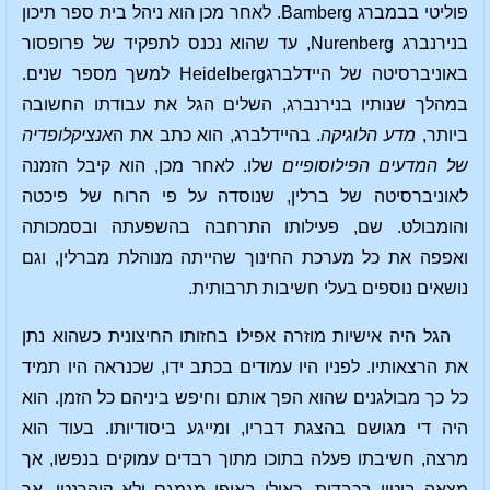
פוליטי בבמברג Bamberg. לאחר מכן הוא ניהל בית ספר תיכון
בנירנברג Nurenberg, עד שהוא נכנס לתפקיד של פרופסור
באוניברסיטה של היידלברגHeidelberg למשך מספר שנים.
במהלך שנותיו בנירנברג, השלים הגל את עבודתו החשובה
ביותר,
מדע הלוגיקה
. בהיידלברג, הוא כתב את ה
אנציקלופדיה
של המדעים הפילוסופיים
שלו. לאחר מכן, הוא קיבל הזמנה
לאוניברסיטה של ברלין, שנוסדה על פי הרוח של פיכטה
והומבולט. שם, פעילותו התרחבה בהשפעתה ובסמכותה
ואפפה את כל מערכת החינוך שהייתה מנוהלת מברלין, וגם
נושאים נוספים בעלי חשיבות תרבותית.
הגל היה אישיות מוזרה אפילו בחזותו החיצונית כשהוא נתן
את הרצאותיו. לפניו היו עמודים בכתב ידו, שכנראה היו תמיד
כל כך מבולגנים שהוא הפך אותם וחיפש ביניהם כל הזמן. הוא
היה די מגושם בהצגת דבריו, ומייגע ביסודיותו. בעוד הוא
מרצה, חשיבתו פעלה בתוכו מתוך רבדים עמוקים בנפשו, אך
מצאה ביטוי בכבדות, כאילו באופן מגמגם ולא קוהרנטי. אך