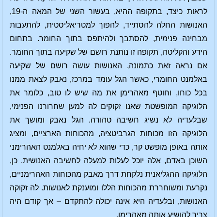
לראות כיצד, בתקופה ההיא, בעשור השני של המאה ה-19,
האנושות החלה להסתייד, להפוך למטריאליסטית, להתעבות
מבחינה פנימית, להסתבך ולהיתפס בתוך החומר. בתחום
הידע והקליטה, תקופה זו נותנת רושם של שקיעה בתוך החומר.
אם נראה זאת כתמונה, האנושות עושה רושם של שקיעה
באלמנט החומרי, כאשר הגל עומד במרכז, נאבק לצאת ממנו
בכל כוחו, וחוטף מאהרימן את מה שיש לו טוב, כלומר את
הלוגיקה המופשטת שאנו זקוקים לה למען שחרורנו הפנימי,
שבלעדיה לא נשיג חשיבה טהורה. הגל נאבק ומושך את
הלוגיקה הזו מכוחות הגרביטציה, מהכוחות הארציים, ומציג
אותה באופן מופשט קר, כדי שהוא לא יחיה באלמנט האהרימני
השוכן באדם, אלה יוכל לעלות למעלה לחשיבה האנושית. כן,
הלוגיקה ההגליאנית נלקחת דרך מאבק מהכוחות האהרימניים,
נקרעת ומשוחררת מהכוחות הללו ומוענקת לאנושות. לה זקוקה
האנושות, ובלעדיה היא אינה יכולה להתקדם – אך קודם היה
צריך להושיע אותה מאהרימן.