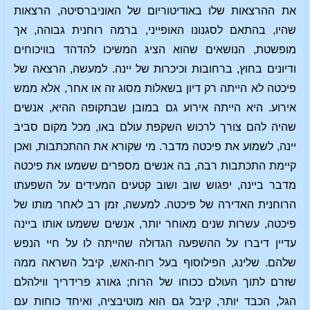
את ההרצאות שלו באודיטוריום של האוניברסיטה, הרצאות
שהיו, בהתאם לסגנונו האופייני, ברמה רוחנית גבוהה, אך
מופשטת, הנושאים שהוא הציג המשיכו להדהד בוויכוחים
ודיונים בחוץ, ברחובות וכיכרות של יינה. למעשה, הרצאה של
פיכטה לא הייתה רק דיון בשאלות מסוג זה או אחר, אלא ממש
אירוע. היא הייתה אירוע גם במובן שבתקופה ההיא, אנשים
שהיה להם צורך לרכוש השקפת עולם באו, מכל מקום סביב
יינה, לשמוע את פיכטה מדבר. מי שקורא את ההתכתבות, ואכן
קיימת התכתבות רבה, בה אנשים מספרים ששמעו את פיכטה
מדבר ביינה, יפגוש שוב ושוב קטעים המעידים על השפעתו
הרוחנית האדירה של פיכטה. למעשה, זמן רב לאחר מותו של
פיכטה, עשרות שנים מאוחר יותר, אנשים ששמעו אותו ביינה
עדיין דיברו על ההשפעה הגדולה שהייתה לו על חיי הנפש
שלהם. שלינג, הפילוסוף בעל רוח-האש, קיבל השראה ממה
שזרם לתוך העולם ככוחו של הרוח; גאורג פרידריך ווילהלם
הגל, הכבד יותר, קיבל גם הוא מוטיבציה, ואיחד כוחות עם