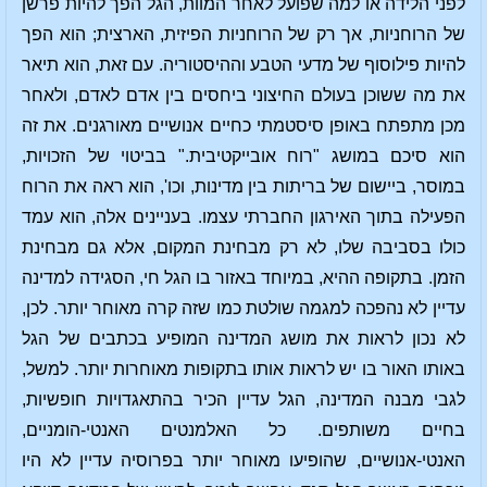
לפני הלידה או למה שפועל לאחר המוות, הגל הפך להיות פרשן
של הרוחניות, אך רק של הרוחניות הפיזית, הארצית; הוא הפך
להיות פילוסוף של מדעי הטבע וההיסטוריה. עם זאת, הוא תיאר
את מה ששוכן בעולם החיצוני ביחסים בין אדם לאדם, ולאחר
מכן מתפתח באופן סיסטמתי כחיים אנושיים מאורגנים. את זה
הוא סיכם במושג "רוח אובייקטיבית." בביטוי של הזכויות,
במוסר, ביישום של בריתות בין מדינות, וכו', הוא ראה את הרוח
הפעילה בתוך האירגון החברתי עצמו. בעניינים אלה, הוא עמד
כולו בסביבה שלו, לא רק מבחינת המקום, אלא גם מבחינת
הזמן. בתקופה ההיא, במיוחד באזור בו הגל חי, הסגידה למדינה
עדיין לא נהפכה למגמה שולטת כמו שזה קרה מאוחר יותר. לכן,
לא נכון לראות את מושג המדינה המופיע בכתבים של הגל
באותו האור בו יש לראות אותו בתקופות מאוחרות יותר. למשל,
לגבי מבנה המדינה, הגל עדיין הכיר בהתאגדויות חופשיות,
בחיים משותפים. כל האלמנטים האנטי-הומניים,
האנטי-אנושיים, שהופיעו מאוחר יותר בפרוסיה עדיין לא היו