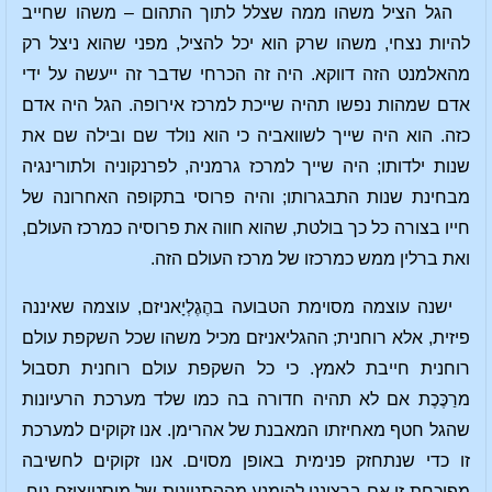
הגל הציל משהו ממה שצלל לתוך התהום – משהו שחייב
להיות נצחי, משהו שרק הוא יכל להציל, מפני שהוא ניצל רק
מהאלמנט הזה דווקא. היה זה הכרחי שדבר זה ייעשה על ידי
אדם שמהות נפשו תהיה שייכת למרכז אירופה. הגל היה אדם
כזה. הוא היה שייך לשוואביה כי הוא נולד שם ובילה שם את
שנות ילדותו; היה שייך למרכז גרמניה, לפרנקוניה ולתורינגיה
מבחינת שנות התבגרותו; והיה פרוסי בתקופה האחרונה של
חייו בצורה כל כך בולטת, שהוא חווה את פרוסיה כמרכז העולם,
ואת ברלין ממש כמרכזו של מרכז העולם הזה.
ישנה עוצמה מסוימת הטבועה בהֶגֶלְיָאניזם, עוצמה שאיננה
פיזית, אלא רוחנית; ההגליאניזם מכיל משהו שכל השקפת עולם
רוחנית חייבת לאמץ. כי כל השקפת עולם רוחנית תסבול
מרַכֶּכֶת אם לא תהיה חדורה בה כמו שלד מערכת הרעיונות
שהגל חטף מאחיזתו המאבנת של אהרימן. אנו זקוקים למערכת
זו כדי שנתחזק פנימית באופן מסוים. אנו זקוקים לחשיבה
מפוכחת זו אם ברצוננו להימנע מההתנוונות של מיסטיציזם נוח,