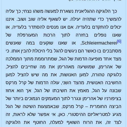
כך הלוגיקה ההגליאנית נשארת למעשה משהו נצחי; כך עליה
להמשיך כדי שתהיה יעילה. יש לשאוף אליה שוב ושוב. איננו
יכולים להתקדם בלעדיה. אם אנו מנסים להסתדר בלעדיה, או
שאנו נופלים בחזרה לתוך הרכות המעורפלת של
[6]
Schleiermacherei
, או שאנו שוקעים במה שאנשים
מסתבכים בו כאשר הם ניגשים להגל בלי היכולת להבין אותו. כי
מצד אחד מופיעה הדמות של הגל, שמתרוממת מתוך הממלכה
של אהרימן, שמושיעה מאהרימן את מה שחייבים להציל,
כלוגיקה טהורה, למען האנושות, את מה שיש להציל למען
החשיבה האנושית. מהצד השני, עולה הדמות של קרל מרקס
שבונה על הגל, מאמץ את חשיבתו של הגל, אך הוא אחוז
בציפורניו של אהרימן ונגרר לתוך המעמקים הנמוכים ביותר של
הביצה החומרית – קרל מרקס, שבאמצעות השיטה של הגל
מגיע למטריאליזם ההיסטורי. כאן, אי אפשר שלא לראות, זה
לצד זה, את הרוח השואף למעלה, החוטף את הלוגיקה