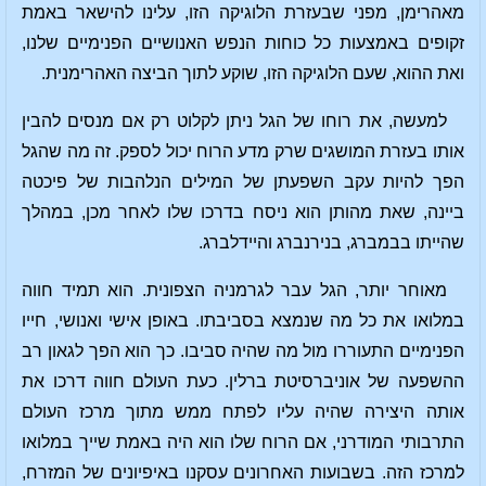
מאהרימן, מפני שבעזרת הלוגיקה הזו, עלינו להישאר באמת
זקופים באמצעות כל כוחות הנפש האנושיים הפנימיים שלנו,
ואת ההוא, שעם הלוגיקה הזו, שוקע לתוך הביצה האהרימנית.
למעשה, את רוחו של הגל ניתן לקלוט רק אם מנסים להבין
אותו בעזרת המושגים שרק מדע הרוח יכול לספק. זה מה שהגל
הפך להיות עקב השפעתן של המילים הנלהבות של פיכטה
ביינה, שאת מהותן הוא ניסח בדרכו שלו לאחר מכן, במהלך
שהייתו בבמברג, בנירנברג והיידלברג.
מאוחר יותר, הגל עבר לגרמניה הצפונית. הוא תמיד חווה
במלואו את כל מה שנמצא בסביבתו. באופן אישי ואנושי, חייו
הפנימיים התעוררו מול מה שהיה סביבו. כך הוא הפך לגאון רב
ההשפעה של אוניברסיטת ברלין. כעת העולם חווה דרכו את
אותה היצירה שהיה עליו לפתח ממש מתוך מרכז העולם
התרבותי המודרני, אם הרוח שלו הוא היה באמת שייך במלואו
למרכז הזה. בשבועות האחרונים עסקנו באיפיונים של המזרח,