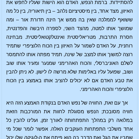
להסתיידות. ברמת הנפש, האדם הוא הישות שעליו לחפש את
האיזון, מצד אחד, בין מיסטיציזם נלהב – בין תיאוריה, בין כל מה
ששואף לממלכה שאין בה ממש אך הינה חדורת אור – ומה
שמושך אותו למטה, מהצד השני, לספרה היבשה והפדנטית,
חסרת התרבות, מטריאליסטית ואינטלקטואליסטית. מבחינה
רוחנית, על האדם לשמור על האיזון בין הכוח הלוציפרי שתמיד
רוצה למשוך אותו למצב של שינה, תמיד מפתה אותו להתמסר
לשלם האוניברסלי, והכוח האהרימני שמנער ומעיר אותו שוב
ושוב, שפועל עליו באלימות שלא מרשה לו לישון. לא ניתן להבין
את טבע האדם אם לא יכולים להציב אותו באמצע בין הכוח
הלוציפרי והכוח האהרימני.
אך עם זאת, החוויה של נפש האדם בנקודת האמצע הזה היא
חוויה מסובכת; הנפש מסוגלת לחוות את המורכבות הזאת
במלואה רק במהלך התפתחותה לאורך זמן, ועלינו להבין כל
אחד משלבי התפתחות העוקבים האלה. אפשר לומר שכל מי
שמבין את הגל ואת הדרך בה הוא פיתח את ה-
לוגיקה
שלו יכול