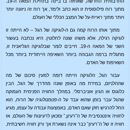
התרבותית החדשה, שאחזה בו ביינה בתחילת המאה ה-19.
מתוך רוח פילוסופית זו הוא כתב ולימד, אך רוח זה ניזונה יותר
ויותר מתוך ראיית-על של המצב הכללי של העולם.
מתוך אותו הרוח קמה גם ה
-לוגיקה
של הגל – לא הייתה זו
לוגיקה רגילה, אלא משהו שונה לחלוטין. היא נכתבה בעשור
השני של המאה ה-19. חייבים לומר שבלוגיקה הגליאנית זו,
מתגלית ברמה הגבוהה ביותר השאיפה הייחודית ביותר מכל
השאיפות של האדם.
עבור הגל, הלוגיקה הייתה דומה למעין סיכום של מה
שההלניזם, במידת מה באופן שונה מהדרך של הגל, הבין
כלוגוס או הגיון אוניברסלי. במהלך החוויה הפנימית העמוקה
שהגל עבר בזמן שהוא עבד על ה
-פנומנולוגיה של הרוח
, הוא
החל להרגיש חזק שאם האדם, באמצעות עבודה על עצמו, מגיע
לחוויה אינטנסיבית של ה"רעיון," ומכאן לרעיונות של העולם, אז
חוויה זו של ה"רעיון" כבר אינה נשארת אך ורק חוויה חשיבתית,