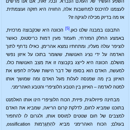
השפע העשיר של העולם הנברא. ובכל זאת, אם אנו מרשים
לעצמנו להיכנס למחשבות אלה, החוויה היא חזקה ועוצמתית.
אז מה בדיוק מכילה לוגיקה זו?
[5]
התבוננו במבנה שלנו כאן.
הכוונה היא שכקבוצה מרכזית,
באמצע החלק המזרחי, תעמוד מעין דמות כריסטוס, כאשר
לוציפר עולה מעליו, ומתחתיו נמצא אהרימן, כאילו נדחף לתוך
האדמה על ידי נציג האנושות, ששומר בתוכו על איזון נפשי
מושלם. הכוונה היא לייצג בקבוצה זו את מצב האנושות כולו.
למעשה, האדם הוא בסופו של דבר הישות שעליה לחפש את
האיזון בין מה שמנסה לעלות מעל האדם ומה שמושך אותו
למטה לאדמה – האיזון בין הטבע הלוציפרי והטבע האהרימני.
מבחינה פיזיולוגית, פיזית, הכוח הלוציפרי הינו אותו האלמנט
בתוכנו שמביא לחום, לדלקת קרום הריאה, שמביא את האדם
למצבים של חום שנוטים למוסס אותו, ולגרום לו להתפזר
בעולם; הכוח האהרימני מביא להִתְגָּרְמוּת ossification,