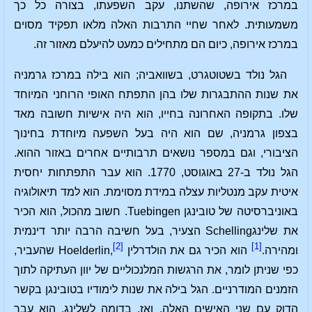
במרכז אירופה, שהשתנו, עקב השפעתו, בצורה כל כך
משמעותית. לאחר שחיי התרבות האלה מלאו תפקיד מסוים
במרכז אירופה, כיום הם מתחילים כמעט להיעלם מאזור זה.
הגל נולד בשטוטגרט, בשוואביה; הוא בילה במרכז גרמניה
את שנות ההתבגרות שלו בהן התפתח האופי הרוחני המיוחד
שלו. בתקופה האחרונה בחייו, הוא היה אישיות חשובה מאד
בצפון גרמניה, שם הוא היה בעל השפעה מיוחדת בחינוך
הציבורי, וגם במספר נושאים תרבותיים אחרים באזור ההוא.
הגל נולד ב-27 באוגוסט, 1770. הוא עבר התפתחות יחסית
איטית עקב מנטליות עצלה במידת מסוימת. הוא למד תיאולוגיה
באוניברסיטה של טובינגן Tuebingen. חשוב מהכול, הוא הכיר
את שלינגSchelling הצעיר, בעל חשיבה הרבה יותר דינמית
[2]
[1]
ומהירה.
הוא הכיר גם את הולדרלין Hoelderlin,
שהעביר,
כפי שניתן לומר, את הרגשות המלנכוליים של יוון העתיקה לתוך
הזמנים המודרניים. הגל בילה את שנות לימודיו בטובינגן בקשר
הדוק עם שני האישים האלה. ואז, בדומה לשלינג, הוא עבר