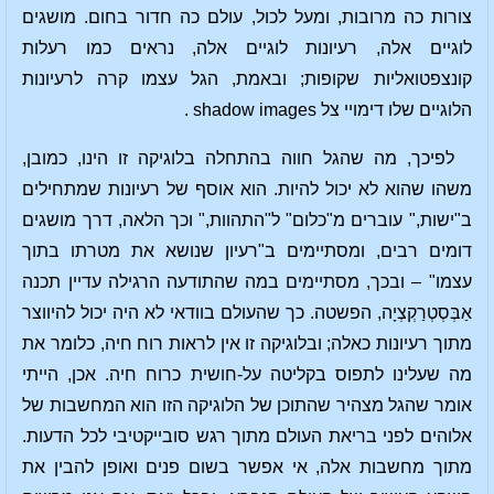
צורות כה מרובות, ומעל לכול, עולם כה חדור בחום. מושגים
לוגיים אלה, רעיונות לוגיים אלה, נראים כמו רעלות
קונצפטואליות שקופות; ובאמת, הגל עצמו קרה לרעיונות
הלוגיים שלו דימויי צל shadow images .
לפיכך, מה שהגל חווה בהתחלה בלוגיקה זו הינו, כמובן,
משהו שהוא לא יכול להיות. הוא אוסף של רעיונות שמתחילים
ב"ישות," עוברים מ"כלום" ל"התהוות," וכך הלאה, דרך מושגים
דומים רבים, ומסתיימים ב"רעיון שנושא את מטרתו בתוך
עצמו" – ובכך, מסתיימים במה שהתודעה הרגילה עדיין תכנה
אַבְּסְטְרַקְצְיָה, הפשטה. כך שהעולם בוודאי לא היה יכול להיווצר
מתוך רעיונות כאלה; ובלוגיקה זו אין לראות רוח חיה, כלומר את
מה שעלינו לתפוס בקליטה על-חושית כרוח חיה. אכן, הייתי
אומר שהגל מצהיר שהתוכן של הלוגיקה הזו הוא המחשבות של
אלוהים לפני בריאת העולם מתוך רגש סובייקטיבי לכל הדעות.
מתוך מחשבות אלה, אי אפשר בשום פנים ואופן להבין את