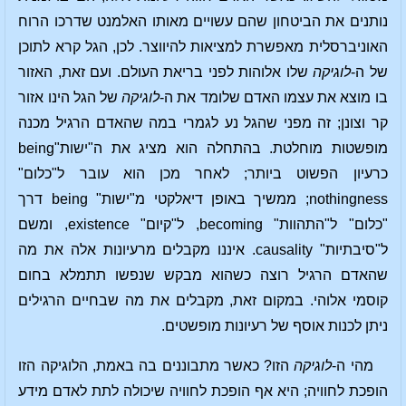
נותנים את הביטחון שהם עשויים מאותו האלמנט שדרכו הרוח
האוניברסלית מאפשרת למציאות להיווצר. לכן, הגל קרא לתוכן
של ה-
לוגיקה
שלו אלוהות לפני בריאת העולם. ועם זאת, האזור
בו מוצא את עצמו האדם שלומד את ה-
לוגיקה
של הגל הינו אזור
קר וצונן; זה מפני שהגל נע לגמרי במה שהאדם הרגיל מכנה
מופשטות מוחלטת. בהתחלה הוא מציג את ה"ישות"being
כרעיון הפשוט ביותר; לאחר מכן הוא עובר ל"כלום"
nothingness; ממשיך באופן דיאלקטי מ"ישות" being דרך
"כלום" ל"התהוות" becoming, ל"קיום" existence, ומשם
ל"סיבתיות" causality. איננו מקבלים מרעיונות אלה את מה
שהאדם הרגיל רוצה כשהוא מבקש שנפשו תתמלא בחום
קוסמי אלוהי. במקום זאת, מקבלים את מה שבחיים הרגילים
ניתן לכנות אוסף של רעיונות מופשטים.
מהי ה-
לוגיקה
הזו? כאשר מתבוננים בה באמת, הלוגיקה הזו
הופכת לחוויה; היא אף הופכת לחוויה שיכולה לתת לאדם מידע