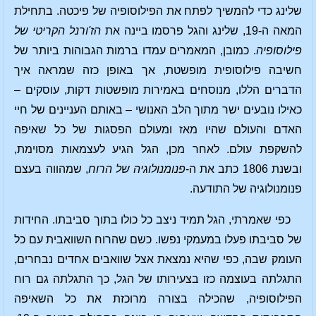
שלינג כדי להמשיך לפתח את הפילוסופיה של פיכטה. בתחילת
המאה ה-19, שלינג והגל פרסמו ביינה את
הז'ורנל הקריטי של
פילוסופיה
. כמובן, המאמרים עמדו ברמות הגבוהות ביותר של
חשיבה פילוסופית מופשטת, אך באופן כזה שמראה איך
הדברים הללו, מנוסחים באמירות מופשטות דקות, עוסקים –
כאילו נובעים ישר מתוך הלב האנושי – באותם העניינים של חיי
האדם והעולם שהיו מאז ומעולם הפסגות של כל שאיפה
להשקפת עולם. לאחר מכן, הגל הגיע לעצמאות מסוימת,
ובשנת 1806 כתב את ה-
פנומנולוגיה של הרוח
, שמהווה בעצם
פנומנולוגיה של התודעה.
כפי שאמרתי, הגל תמיד ניצב כל כולו בתוך סביבתו. החידות
של סביבתו פעלו במעמקי נפשו. כשם שהרוח השוואבית עם כל
העומק שבה, כפי שהיא נמצאת אצל שוואבים אחדים נבחרים,
התגלתה בעוצמה כזו בצעירותו של הגל, כך התגלתה גם רוח
הפילוסופיה, שהכילה בצורה מרוכזת את כל השאיפה