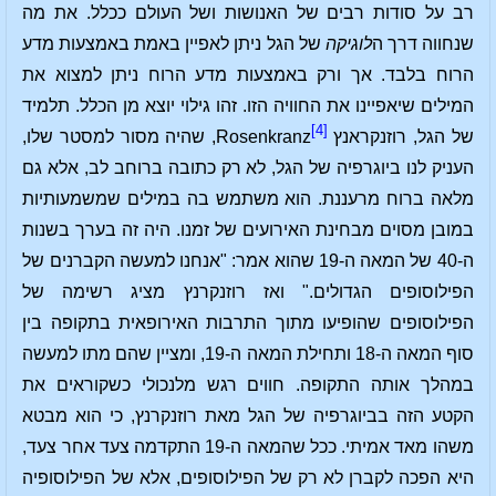
רב על סודות רבים של האנושות ושל העולם ככלל. את מה
שנחווה דרך ה
לוגיקה
של הגל ניתן לאפיין באמת באמצעות מדע
הרוח בלבד. אך ורק באמצעות מדע הרוח ניתן למצוא את
המילים שיאפיינו את החוויה הזו. זהו גילוי יוצא מן הכלל. תלמיד
[4]
של הגל, רוזנקראנץ Rosenkranz
, שהיה מסור למסטר שלו,
העניק לנו ביוגרפיה של הגל, לא רק כתובה ברוחב לב, אלא גם
מלאה ברוח מרעננת. הוא משתמש בה במילים שמשמעותיות
במובן מסוים מבחינת האירועים של זמנו. היה זה בערך בשנות
ה-40 של המאה ה-19 שהוא אמר: "אנחנו למעשה הקברנים של
הפילוסופים הגדולים." ואז רוזנקרנץ מציג רשימה של
הפילוסופים שהופיעו מתוך התרבות האירופאית בתקופה בין
סוף המאה ה-18 ותחילת המאה ה-19, ומציין שהם מתו למעשה
במהלך אותה התקופה. חווים רגש מלנכולי כשקוראים את
הקטע הזה בביוגרפיה של הגל מאת רוזנקרנץ, כי הוא מבטא
משהו מאד אמיתי. ככל שהמאה ה-19 התקדמה צעד אחר צעד,
היא הפכה לקברן לא רק של הפילוסופים, אלא של הפילוסופיה