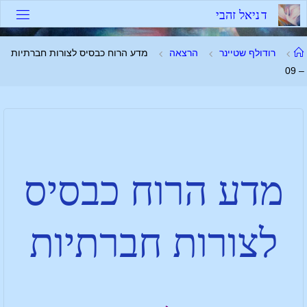
ד
נ
י
א
ל
ז
ה
ב
י
רודולף שטיינר
הרצאה
מדע הרוח כבסיס לצורות חברתיות
– 09
מדע הרוח כבסיס
לצורות חברתיות