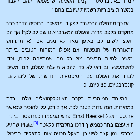
למדו באוניברסיטה יקבלו השכלה שתאפשר להם לעבוד
במשרות ציבוריות רשמיות שיוצבו בהם."
אז כך מתחילה ההכשרה לפקידי ממשלה! ברוסיה הדבר כבר
מתקדם בקצב מהיר. והעולם המערבי אינו שם לב לכך! אך הם
ייאלצו לשים לב באופן מאד לא נעים אם לא תתרחש
התעוררות של הנפשות, אם אפילו המוחות הטובים ביותר
ימשיכו להיות חרשים מול כל מה שמתייחס לרוח; וכדי
להשתעשע, ובוודאי לא כדי להביא תועלת לעולם, הם ימשיכו
לבדר את העולם עם הסיסמאות הנדושות של ליברליזם,
קונסרבטיזם, פציפיזם, וכו'.
ובמיוחד המוסריות בקרב האינטלקטואלים שלנו יורדת
במהירות. הנה עדות קטנה לכך. אך קודם, עלי להזכיר שכאשר
ארנסט האקל Ernst Haeckel פרש ממעמדו כפרופסור ביינה,
[9]
הוא עצמו בחר כממשיך דרכו בתלמידו פלאטה Plate,
שהגיע
מברלין זמן קצר לפני כן. האקל הכניס אותו לתפקיד, כביכול,