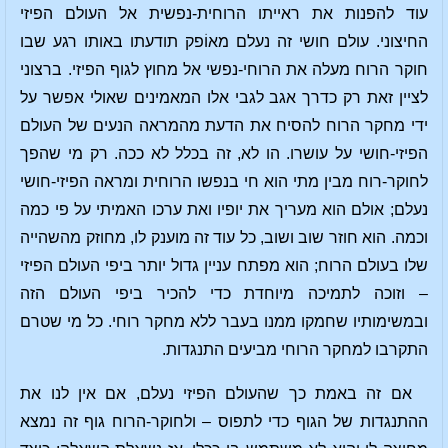
עוד להפנות את ראייתו הרוחית-נפשית אל העולם הפיזי
החיצוני. עולם חושי זה נעלם מאוֹפק תודעתו באותו רגע שבו
חוקר הרוח מעלה את הרוחי-נפשי אל מחוץ לגוף הפיזי. ברצוני
לציין זאת רק כדרך אגב לגבי אלו המאמינים שאולי אפשר על
ידי מחקר הרוח להסיח את הדעת מהמראה הנעים של העולם
הפיזי-חושי על עושרו. הו לא, זה בכלל לא ככה. רק מי שהפך
לחוקר-רוח מבין מתי הוא חי בנפשו הרוחית ומראה הפיזי-חושי
נעלם; אולם הוא מעריך את יופיו ואת ערכו האמיתי על פי כמה
וכמה. הוא חוזר שוב ושוב, כל עוד זה מוענק לו, מחוזק מהשהייה
שלו בעולם הרוח; הוא מפתח עניין גדול יותר ביפי העולם הפיזי
– וזוכה לתמיכה מיוחדת כדי להכיר ביפי העולם הזה
ובמשימותיו שחמקו ממנו בעבר ללא מחקר רוחי. כל מי שטרם
התקרבו למחקר הרוחי מביעים התנגדות.
אם זה באמת כך שהעולם הפיזי נעלם, אם אין לנו את
ההתנגדות של הגוף כדי לתפוס – ולחוקר-הרוח גוף זה נמצא