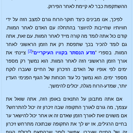
ההשתקפות כבר לא קיימת לאחר הפירוק.
לפיכך, אנו מבינים כיצד חוקר-הרוח גורם למצב הזה על ידי
חוויותיו שחייבות להיווצר בהתחלה עם האדם לאחר המוות.
קודם כול אתה לומד מה קורה מייד לאחר המוות. עם זאת, אתה
גם לומד להכיר בכך שתפסת רק את הזמן הראשוני לאחר
[2]
המוות. בספרי
'
מדע הנסתר בקוויו העיקריים
'
ציינתי את
אורך הזמן הראשוני הזה לאחר המוות. הוא נמשך רק מספר
ימים לפי אופיו של האדם. הזיכרון של החיים שעברו לוקח
מספר ימים. הוא נמשך כל עוד הכוחות של הגוף הפנימי העדין
יותר, שמדע-הרוח מגלה, יכולים להימשך.
אם אתה מתבונן על התנאים באופן הזה, אתה שואל את
עצמך, מה גורם לאורך התקופה שבה זיכרון זה יכול להתרחש?
אם משווים זאת לאורך הזמן שאדם זה או אחר יכול להישאר ער
בחיים הרגילים, אז יש לך את התקופה שבתוכה מתרחש זיכרון
זה של החיים שעברו. אפשר לומר שבהתאם ליכולת הגוף