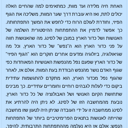
האחת חיה מלידה ועד מוות, כמתאימים למה שהחיים האלה
יכולים לתת, ואז היא עוברת דרך שער המוות, משליכה את הגוף
הפיזי, וחודרת לעולם הרוח כדי לחפש את המשך התפתחותה.
כך אפשר לדמיין את ההתפתחות ההיסטורית השלמה של
האנושות ושל כדור הארץ במובן של לסינג. מה שהאנושות חווה
על פני כדור הארץ הוא ה"נפש" של כדור הארץ, וכל מה
שגיאולוגיה, ביולוגיה ומדעים אחרים חוקרים הוא "הגוף הפיזי"
של כדור הארץ שפעם נפל מהנפשות האנושיות המאוחדות כפי
שגוף האדם נושר מהנפש הבודדת בעת המוות. אולם אז, לאחר
שהגוף נפל מכדור הארץ, הוא מתקדם להתגשמות עתידית
ביקום כדי לעלות לגבהים רוחיים וחומריים עתידיים. כך מבינים
שתחושת הקיום האנושי ושל האבולוציה של כל כדור הארץ,
נובעת מהמחשבה הזו של לסינג. לא ניתן היה להרתיע את
לסינג ממחשבה זו על ידי העובדה שניתן היה לטעון שזו מחשבה
שהייתה לאנושות בתנאים הפרימיטיביים ביותר של התפתחות
הנפש; אולם אז היא נעלמה מההתפתחות התרבותית. להיפך,