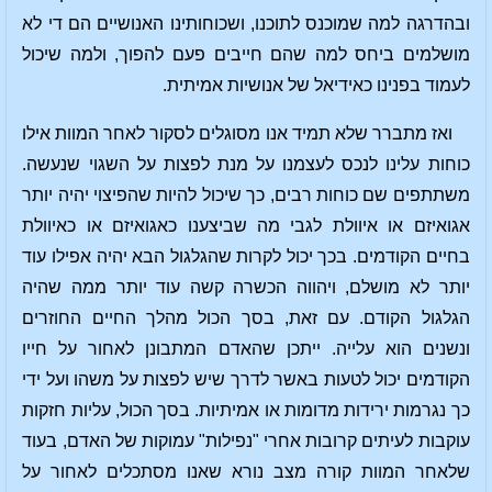
ובהדרגה למה שמוכנס לתוכנו, ושכוחותינו האנושיים הם די לא
מושלמים ביחס למה שהם חייבים פעם להפוך, ולמה שיכול
לעמוד בפנינו כאידיאל של אנושיות אמיתית.
ואז מתברר שלא תמיד אנו מסוגלים לסקור לאחר המוות אילו
כוחות עלינו לנכס לעצמנו על מנת לפצות על השגוי שנעשה.
משתתפים שם כוחות רבים, כך שיכול להיות שהפיצוי יהיה יותר
אגואיזם או איוולת לגבי מה שביצענו כאגואיזם או כאיוולת
בחיים הקודמים. בכך יכול לקרות שהגלגול הבא יהיה אפילו עוד
יותר לא מושלם, ויהווה הכשרה קשה עוד יותר ממה שהיה
הגלגול הקודם. עם זאת, בסך הכול מהלך החיים החוזרים
ונשנים הוא עלייה. ייתכן שהאדם המתבונן לאחור על חייו
הקודמים יכול לטעות באשר לדרך שיש לפצות על משהו ועל ידי
כך נגרמות ירידות מדומות או אמיתיות. בסך הכול, עליות חזקות
עוקבות לעיתים קרובות אחרי "נפילות" עמוקות של האדם, בעוד
שלאחר המוות קורה מצב נורא שאנו מסתכלים לאחור על