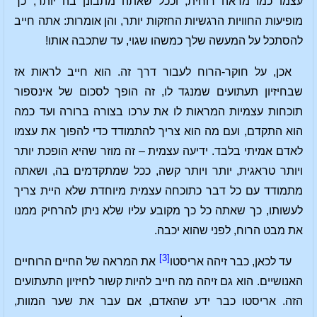
עצמו כמו מראה רוחית, וככל שאתה מתבונן בה יותר, כך
מופיעות החוויות הרגשיות החזקות יותר, והן אומרות: אתה חייב
להסתכל על המעשה שלך כמשהו שגוי, עד שתכבה אותו!
אכן, על חוקר-הרוח לעבור דרך זה. הוא חייב לראות אז
שבחיזיון תעתועים שמנגד לו, זה הופך לסכום של אינספור
תוכחות עצמיות המראות לו את ערכו בצורה ברורה ועד כמה
הוא התקדם, ועם מה הוא צריך להתמודד כדי להפוך את עצמו
לאדם אמיתי בלבד. ידיעה עצמית – זה מוזר שהיא הופכת יותר
ויותר טראגית, יותר ויותר קשה, ככל שמתקדמים בה, ושאתה
מתמודד עם כל דבר כתוכחה עצמית מיוחדת שלא היית צריך
לעשותו, כך שאתה כל כך מקובע עליו שלא ניתן להרחיק ממנו
את מבט הרוח, לפני שהוא יכבה.
[3]
עד לכאן, כבר זיהה אריסטו
את המראה של החיים הרוחיים
האנושיים. הוא גם זיהה מה חייב להיות קשור לחיזיון התעתועים
הזה. אריסטו כבר ידע שהאדם, אם עבר את שער המוות,