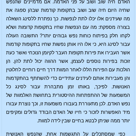
האדם חיה שוב ושוב על פני האדמה. אם מדמיינים שהנפש
שחיה היום חיה שוב ושוב בתקופות קודמות שבהן ספגה את
מה שעידנים אלו יכלו לתת לנפשות. כך נפתרת ללסינג השאלה
בצורה מספקת: מה עם הנפשות שחיו בתקופות קדומות ושלא
לקחו חלק בפיתוח כוחות נפש גבוהים יותר? התשובה העולה
עבור לסינג היא, כי אלו היו אותן נפשות שחיו בתקופות קודמות
אשר העבירו את פירות תקופות העבר לקיומן הנוכחי ואשר כעת
זוכות בפירות נוספים לעצמן, אשר ההווה יכול לתת להן. הן
הולכות עם הפירות הללו לאחר המוות דרך חיים רוחיים לחלוטין
והן מעבירות אותם לעידנים עתידיים כדי להשתתף בהתקדמות
האנושות. לפיכך, באותו זמן מתבהרת עבור לסינג כל
המשמעות של ההתפתחות ההיסטורית בתחושת האלמוות של
נפש האדם. לכן מתעוררת בעבורו משמעות זו, וכך נוצרת עבורו
מיד האפשרות לזכור כי חייו של האדם הבודד גדולים ומקיפים
יותר ממה שניתן לבטא בחיים שבין לידה למוות.
כפי שמסתכלים על התגשמות אחת, שהנפש האנושית