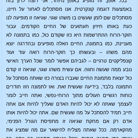
בכל אופן, זה מופיע באופן מיוחד; אני רוצה לדון בזה
באמצעות דוגמה קונקרטית. אנו מסתכלים לאחור על חיינו,
מסתכלים שם לזמן שעשינו בו משהו שגוי. שגיאה זו מופיעה לנו
כעת באותו חיזיון תעתועים של החיים הקודמים. עבור
חוקר-הרוח ההתרשמות היא כזו שקודם כול, כמו בתמונה לא
מעניינת, כמו בתמונה, החיים האלה מופיעים ובהדרגה יוצא
מהם משהו – ובעשותו כך חוקר-הרוח רואה עוד ועוד
קונפליקטים טרגיים – לגביהם אפשר לומר שכל הערך האישי
נובע ממה שעשה וחווה. אם עשית משהו שגוי, שגיאה זו קודם
כול יוצאת מתמונת החיים שעברו בצורה כזו שאתה מסתכל על
התמונה בלבד, בידיעה שעשית זאת. ואז לתמונה הזו חודרים
כוחות רגשיים העולים מתוך הרוחי-נפשי, ואתה חייב לומר
לעצמך שאתה לא יכול להיות האדם שעליך להיות אם אתה
חייב תמיד להסתכל על מה שעשית שם. אתה יכול להיות אותו
אדם רק אם מחקת שגיאה זו מתפיסת הגורל הפנימי,
מהקארמה. ככל שאתה מצליח להישאר עם מה שמציג את