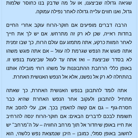
שגיאה גדולה שביצענו, או על מה שדבק בנו כחוסר שלמות
גדול, ואנו חווים עלייה גדולה לאחר נפילה עמוקה.
הרבה דברים מופיעים אם חוקר-הרוח עוקב אחרי החיים
בחדות ראייה, שכן לא רק זה מתרחש. אם יש לך את חייך
לאחר המוות כרקע, אתה מתמזג עם עולם הרוח, כך שבו זמנית
אתה פוגש את הנפש שגרמת לה עוול – אם אתה פוגש משהו
לא בסדר שביצעת – ואז אתה עֵד לעוול שביצעת בנפש זו.
באופן כללי הרחבת ההתבוננות על משהו רוחי מובילה אותנו
בהתחלה לא רק אל נפשנו, אלא אל הנפש האנושית האחרת.
אתה לומד להתבונן בנפש האנושית האחרת, כך שאתה
מתחיל להתבונן ולעקוב אחר הנפש האחרת שהיא כבר
חסרת-גוף – גם אם קשה להאמין בכך. אכן, עלי להסב את
תשומת לבכם לדברים הבאים: אם חוקר-הרוח ינסה להרחיב
את חייו באופן שיחדור אל תוך מרחב החוויה – על ה"מרחב" יש
לחשוב באופן סמלי, כמובן – היכן שנמצאת נפש כלשהי, הוא