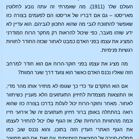
העולם שלו' (1911). מה שאמרתי זה עתה נובע לחלוטין
מאריסטו – גם אם דבריו של אריסטו הם לפעמים בצורה כזו
שאפשר להתווכח לגבי מה שהוא התכוון לגביהם. הוא עדיין לא
ידע שזהו מעבר, כפי שיכול להראות רק מחקר הרוח המודרני
המציג את עצמו בפני האדם כמבט לאחור שכזה החודר לחוויות
רגשיות פנימיות.
מה מציג את עצמו בפני חוקר-הרוח אם הוא חודר למרחב
הזה שאליו נכנס האדם כאשר הוא צועד דרך שער המוות?
אם הוא התקדם עד כדי כך שגופו לא מחזיר אותו מהר מדי,
אז התוצאות מוצמדות לחיזיון התעתועים הלא מעניין כשיחזור
לאחור. מאחר וחוקר-הרוח יכול לעלות בדרכו בצורה כזו שהוא
רואה בהתחלה באופן ברור חיזיון תעתועים זה של אירועי חייו
וכמה מהחוויות הרוחיות שלו; אז הגוף שלו יכול להחזיר לעצמו
את הגוף האתרי העדין הזה בתוכו, והוא נכנס שוב כמו
מחלום-חניכה אל המציאות היומיומית. עם זאת, אם הוא ממשיך