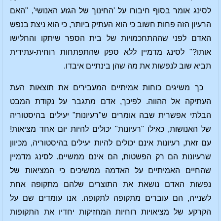
לסינג אומר בסוף חיבורו על 'החינוך של הגזע האנושי', "האם
הרעיון הזה פחות חשוב כי הוא העתיק ביותר, כי הוא ניצת בנפש
האדם לפני שההתחכמויות של בית הספר שיתקו והחלישו
אותו?" לסינג מדמיין ללא ספק שהתפתחות רוחית-עתידית
תביא שוב לנפשות את מה שהן בינתיים איבדו.
כך משיגים כוחות אמיתיים המעבירים את תוצאות העת
העתיקה אל ההווה. לפיכך, אדם מתגבר על נקודת המבט
הבלתי אפשרית שבה אומרים ש"רעיונות" יעילים בהיסטוריה
של האנושות, כאילו "רעיונות" יכולים להיות יום אחד מציאות!
עם זאת, רעיונות אינם יכולים להיות יעילים בהיסטוריה, מכיוון
שרעיונות הם רק הפשטות, הם אינם ממשיים. לסינג מדמיין
שהחיים האמיתיים על האדמה ממשיכים כי המציאות של
נפשות האדם נושאת את התוצרים שלהם מתקופה אחת
לשנייה, הם עוברים מתקופה לתקופה. אנו עומדים שם על
הקרקע של מציאויות רוחיות המחזיקות יחדיו את התקופות