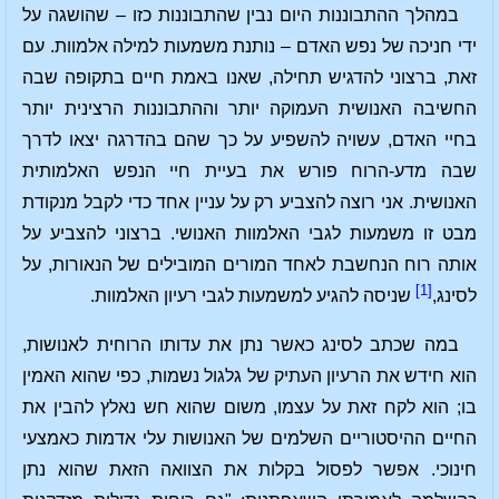
במהלך ההתבוננות היום נבין שהתבוננות כזו – שהושגה על
ידי חניכה של נפש האדם – נותנת משמעות למילה אלמוות. עם
זאת, ברצוני להדגיש תחילה, שאנו באמת חיים בתקופה שבה
החשיבה האנושית העמוקה יותר וההתבוננות הרצינית יותר
בחיי האדם, עשויה להשפיע על כך שהם בהדרגה יצאו לדרך
שבה מדע-הרוח פורש את בעיית חיי הנפש האלמותית
האנושית. אני רוצה להצביע רק על עניין אחד כדי לקבל מנקודת
מבט זו משמעות לגבי האלמוות האנושי. ברצוני להצביע על
אותה רוח הנחשבת לאחד המורים המובילים של הנאורות, על
[1]
לסינג,
שניסה להגיע למשמעות לגבי רעיון האלמוות.
במה שכתב לסינג כאשר נתן את עדותו הרוחית לאנושות,
הוא חידש את הרעיון העתיק של גלגול נשמות, כפי שהוא האמין
בו; הוא לקח זאת על עצמו, משום שהוא חש נאלץ להבין את
החיים ההיסטוריים השלמים של האנושות עלי אדמות כאמצעי
חינוכי. אפשר לפסול בקלות את הצוואה הזאת שהוא נתן