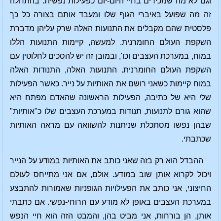
וגם לא מה שמכירים בחיי היום-יום כפעילות נפשית. בהתחלה
זה מה שפועל באיברי הגוף שלו ומעבד אותם בצורה כל כך
פלסטית שהם מקבלים את התנועות האלה שרק עליהן מדברת
השקפת העולם החומרנית. למעשה, קיימות התנועות הללו
במוח, במערכת העצבים וכו', ובמובן זה יש להסכים לחלוטין עם
השקפת העולם החומרנית. התנועות האלה, התנודות האלה
במוח קיימות כשאני רושם את האותיות על נייר. כאשר הפעילות
שלי היא של כתיבה, הפעילות הראשונה שהאדם מפתח היא
שהוא גורם לתנועות, תנודות במערכת העצבים שלו כ"אותיות"
שבהן נפשו מסתכלת שניתנות להשוואה עם מראה האותיות
שכתבתי.
ההבדל הוא רק בזה שאני כותב את האותיות במודע על הנייר
ויכול לקרוא אותן שוב במודע. אולם, אם אני מתייחס לעולם
החיצוני, אני כותב את הפעילויות הגופניות שאמורות להתבצע
במערכת העצבים באופן לא מודע עם הרוחי-נפשי. אם כתבתי
אותן, הן בורחות, אני מביט בהן, והמבט הזה הוא חיי הנפש