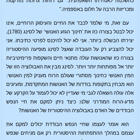
כהשלמה לאמירתו השאפתנית: "גם רוחות גדולות מזדקנות
ומכריזות הרבה על חלום באספמיה."
עם זאת, מי שלמד לכבד את החיים והעיסוק הרוחיים, אינו
יכול לבטל בצורה כזו את 'חינוך הגזע האנושי' של לסינג (1780),
יצירתו הבשלה ביותר. אני לא יכול להיכנס לפרטי כתיבתו. אני
יכול להצביע רק על העובדה שאצל לסינג מופיעה ההיסטוריה
בצורה כזו שהאנושות עולה מתנאי חיים והשקפות פרימיטיביות
יותר אל מפותחות יותר ויותר. לסינג מבין את האבולוציה הזו של
המין האנושי כחינוך מסתורי שעולם הרוח מעניק למין האנושי.
הוא מבחין בתקופות בודדות של האנושות המתקדמת, ומעיונים
אלה עולה השאלה לגבי מי שעדיין לא יכול לעמוד על הקרקע של
מדע-הרוח המודרני שלנו: כיצד ניתן למקם את חיי הנפש
הבודדים של האדם באבולוציה ההיסטורית של האנושות?
הוא אומר לעצמו שחיי הנפש הבודדת יכולים למקם את
עצמם במהלך ההתפתחות ההיסטורית רק אם מניחים שנפש