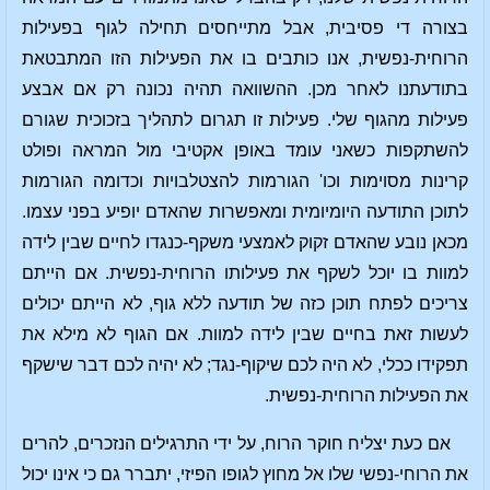
בצורה די פסיבית, אבל מתייחסים תחילה לגוף בפעילות
הרוחית-נפשית, אנו כותבים בו את הפעילות הזו המתבטאת
בתודעתנו לאחר מכן. ההשוואה תהיה נכונה רק אם אבצע
פעילות מהגוף שלי. פעילות זו תגרום לתהליך בזכוכית שגורם
להשתקפות כשאני עומד באופן אקטיבי מול המראה ופולט
קרינות מסוימות וכו' הגורמות להצטלבויות וכדומה הגורמות
לתוכן התודעה היומיומית ומאפשרות שהאדם יופיע בפני עצמו.
מכאן נובע שהאדם זקוק לאמצעי משקף-כנגדו לחיים שבין לידה
למוות בו יוכל לשקף את פעילותו הרוחית-נפשית. אם הייתם
צריכים לפתח תוכן כזה של תודעה ללא גוף, לא הייתם יכולים
לעשות זאת בחיים שבין לידה למוות. אם הגוף לא מילא את
תפקידו ככלי, לא היה לכם שיקוף-נגד; לא יהיה לכם דבר שישקף
את הפעילות הרוחית-נפשית.
אם כעת יצליח חוקר הרוח, על ידי התרגילים הנזכרים, להרים
את הרוחי-נפשי שלו אל מחוץ לגופו הפיזי, יתברר גם כי אינו יכול