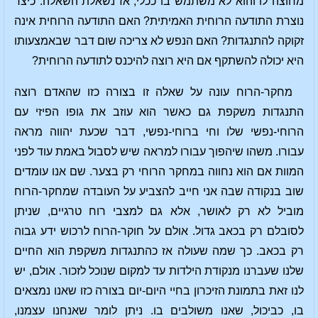
מחוצה לו והוא לא משתמש בו ככלי, אז נשאלת השאלה: כיצד
נוצרת התודעה הרוחית האמיתית? האם התודעה הרוחית אינה
זקוקה להתנגדות? האם הנפש לא צריכה שום דבר שבאמצעותו
היא יכולה להשתקף אם היא רוצה להיכנס לתודעה הרוחית?
מחקר-הרוח עונה על שאלה זו בצורה כזו שהאדם רוצה
התנגדות משקפת גם כאשר הוא עוזב את גופו הפיזי עם
הרוחי-נפשי שלו וחי ברוחי-נפשי, דבר שכעת יהווה מראה
עבורו. משהו שיהפוך עבורו למראה שיש לסבול באמת עוד לפני
המוות אם הוא נחווה במחקר הרוחי רק בצער. שם אנו עומדים
שוב בנקודה שבה אני חייב להצביע על העובדה שמחקר-הרוח
מוביל לא רק לאושר, אלא גם למצבי רוח טרגיים, שניתן
לסובלם רק בכאב גדול. אולם על חוקר-הרוח לרכוש ידע גבוה
רק בכאב. כך שמה שעולה אז כהתנגדות משקפת הוא החיים
שלנו שעברנו מנקודת הילדות עד למקום שנוכל לזכור. אולם, יש
לנו זאת בתמונת הזיכרון בחיי היום-יום בצורה כזו שאנו נמצאים
בו, כביכול, שאנו משולבים בו. ניתן לומר שאנחנו עצמנו,