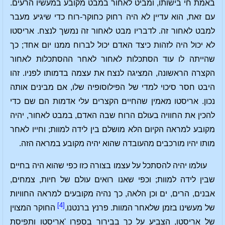
באמת חי בישותו, ומביט לאחור במבט מקובע במעשיו הרעים.
עם זאת, הוא עדיין לא היה רחוק כחוקר-רוח כדי שיגיע מעבר
למבט לאחור זה. לדבריו מבט לאחור זה נמשך לנצח. אריסטו
לא יכול היה לזהות כיצד האדם יכול לברוח ממנו יום אחד; כך
שהייתה לו עוד הסתכלות לאחור לאחר ההסתכלות לאחור
הקצרה הראשונה, המציגה לנצח את עצמה בדמותו לפניו. זהו
היבט חסר סיכוי למדי של הפילוסופיה שלו, אם מבינים אותה
נכון. אריסטו מאמין שהחיים הקצרים עלי אדמות הם שם כדי
להכין את החוויה בעולם הרוח שבה האדם, במבט לאחור, יהיה
מקובע למראה הקיום הלא מושלם בין לידה למוות; וחייו לאחר
מותו יהיו מורכבים מהעובדה שהוא יהיה מקובע במראה הזה.
עולמו יהיה להסתכל על עצמו בצורה כזו כפי שהוא היה בחיים
שבין לידה למוות; וכפי שאנו רואים עולם של חיות, צמחים,
אבנים, הרים, ים וכן הלאה, כך נהיה מקובעים למראה החוויות
[4]
של מעשינו בזמן שלאחר המוות. פרנץ ברנטנו,
החוקר המצוין
של אריסטו, הצביע על כך בבירור בספרו 'אריסטו ותפיסת