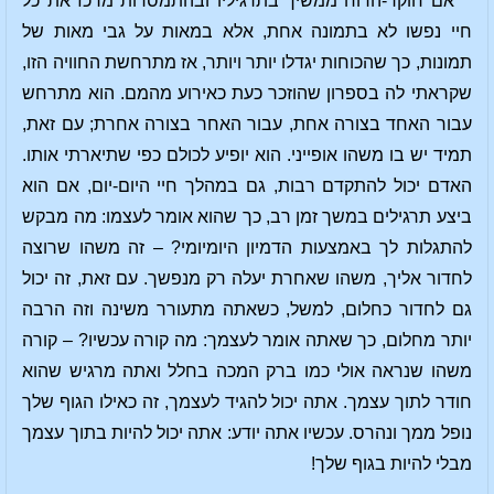
אם חוקר-הרוח ממשיך בתרגיליו ובהתמסרות מרכז את כל
חיי נפשו לא בתמונה אחת, אלא במאות על גבי מאות של
תמונות, כך שהכוחות יגדלו יותר ויותר, אז מתרחשת החוויה הזו,
שקראתי לה בספרון שהוזכר כעת כאירוע מהמם. הוא מתרחש
עבור האחד בצורה אחת, עבור האחר בצורה אחרת; עם זאת,
תמיד יש בו משהו אופייני. הוא יופיע לכולם כפי שתיארתי אותו.
האדם יכול להתקדם רבות, גם במהלך חיי היום-יום, אם הוא
ביצע תרגילים במשך זמן רב, כך שהוא אומר לעצמו: מה מבקש
להתגלות לך באמצעות הדמיון היומיומי? – זה משהו שרוצה
לחדור אליך, משהו שאחרת יעלה רק מנפשך. עם זאת, זה יכול
גם לחדור כחלום, למשל, כשאתה מתעורר משינה וזה הרבה
יותר מחלום, כך שאתה אומר לעצמך: מה קורה עכשיו? – קורה
משהו שנראה אולי כמו ברק המכה בחלל ואתה מרגיש שהוא
חודר לתוך עצמך. אתה יכול להגיד לעצמך, זה כאילו הגוף שלך
נופל ממך ונהרס. עכשיו אתה יודע: אתה יכול להיות בתוך עצמך
מבלי להיות בגוף שלך!