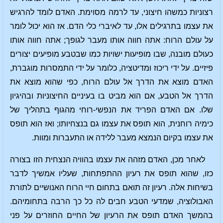
רצוניות כמשהו חיצוני, עד לרמה מסוימת. האדם לומד להרגיש
את עצמו בתרגילים אלו, עד לאיברי כלי הדם. אז הוא יכול לומר
על עולם הרוח: אתה חווה אותו מעבר לגופך; אתה חווה אותו
כעולם מובנה, שבו מופיעות ישויות כמו שבטבע מופיעים יצורים
פיזיים. על ידי ריכוז ומדיטציה, כלומר על ידי התמסרות מוגברת,
האדם מוצא את הדרך אל עולם הרוח, כפי שהוא מוצא את
הדרך אל הטבע, אם הוא מביט בו בעיניים החיצוניות ובהיגיון
שלו. אם האדם הפריד את הנפשי-רוחי מהגוף בתהליך של
כימיה רוחנית, הוא תופס את עצמו גם בנצחיותו; ואז הוא תופס
את עצמו בקיום הנמצא מעבר ללידה או התעברות ומוות.
לאחר מכן, האדם מזהה את עצמו בהוויה הנצחית הזו בצורה
כזו, שהוא תופס את רעיון ההתפתחות, שעליו אמשיך לדבר
בשיחות אלה. רעיון זה תואם בתחום חיי הרוח האנושיים לתורת
האבולוציה, שמדעי הטבע חבים לה כל כך הרבה בתחומיהם.
בהמשך האדם תופס את הרעיון של החיים החוזרים על פני