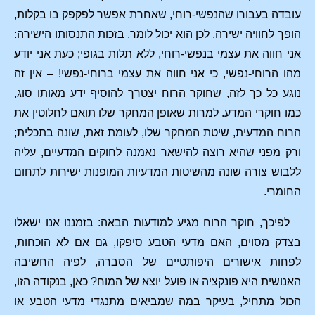
עובדה בעבורו שהנפשי-רוחי, שאחרת אפשר לפקפק בו בקלות,
הופך לחוויה ישירה. לכן הוא יכול לומר, בזכות התנסותו הישירה:
אני חווה את עצמי בנפשי-רוחי, ללא תלות בגופי; כעת אני יודע
מהו הרוחי-נפשי, כי אני חווה את עצמי ברוחי-נפשי! – אין זה
נוגע כל כך לזה, שחוקר הרוח יצטרך להוסיף ידע מאותו סוג,
כמו חוקרי המדע. למרות שאופן המחקר שלו תואם לחלוטין את
הרוח המדעית, שיטת המחקר שלו, לעומת זאת, שונה בתכלית;
ורק מפני שהיא רוצה להישאר נאמנה לחוקים המדעיים, עליה
ללבוש צורה שונה מהשיטות המדעיות המופנות ישירות לתחום
החומרי.
לפיכך, חוקר הרוח מגיע למודעות הבאה: בזמננו אנו ישאלו
בצדק מסוים, האם מדעי הטבע סיפקו, גם אם לא הוכחות,
לפחות אישורים היפותטיים של הסברה, לפיה החשיבה
האנושית היא פונקציה או פועל יוצא של המוח? כאן, בנקודה הזו,
הכול מתחיל, בעיקר במה שמביאים מתנגדי מדעי הטבע או