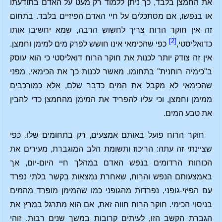
את החמצן בלבד, כך ניתן ללמוד רק מעט על האדם בתודעתו
או בנפשו, אם מסתכלים על חיי האדם הפיזיים בלבד. בתחום
זה אין חוקר הרוח צריך לחשוש הרבה, שמא יחשיבו אותו
[2]
כדואליסטי,
כפי שהכימאי אינו חושש לפרק מים למימן וחמצן.
אין זה צודק יותר לכנות את חוקר הרוח דואליסטי כי הוא עוסק
ב"כימיה רוחנית" בתחומו, מאשר לכנות כך את הכימאי, מפני
שהכימאי לא מקבל את המים כדבר שלם, אלא כמורכבים
ממימן וחמצן, וכי עליו להפריד את המימן מהחמצן כדי להבין
את טבע המים.
חוקר הרוח פועל באותם אמצעים, רק בתחומים שלו. כפי
שציינתי זה עתה: הריכוז ותשומת הלב המוגברת, מעירים את
הכוחות הרדומים בנפש האדם במהלך חיי היום-יום, אך
באמצעותם הנפש והרוח, שאחרת נמצאות בקשר בלתי נפרד
עם הפיזי-גופני, נפרדות מהגופני כמו שהמימן מופרד מהמים
בניסוי הכימי. חוקר הרוח חווה זאת, אם הוא מתרגל במרץ את
הגברת הקשב הזו, לעיתים קרובות במשך שנים רבות. זוהי