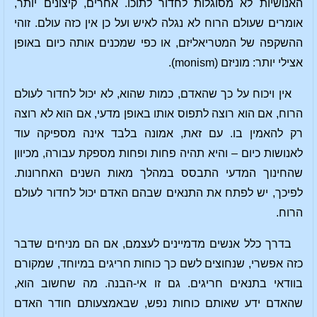
האנושיות לא מסוגלות לחדור לתוכו. אחרים, קיצונים יותר,
אומרים שעולם הרוח לא נגלה לאיש ועל כן אין כזה עולם. זוהי
ההשקפה של המטריאליזם, או כפי שמכנים אותה כיום באופן
אצילי יותר: מוניזם (monism).
אין ויכוח על כך שהאדם, כמות שהוא, לא יכול לחדור לעולם
הרוח, אם הוא רוצה לתפוס אותו באופן מדעי, אם הוא לא רוצה
רק להאמין בו. עם זאת, אמונה בלבד אינה מספיקה עוד
לאנושות כיום – והיא תהיה פחות ופחות מספקת עבורה, מכיוון
שהחינוך המדעי התבסס במהלך מאות השנים האחרונות.
לפיכך, יש לפתח את התנאים שבהם האדם יכול לחדור לעולם
הרוח.
בדרך כלל אנשים מדמיינים לעצמם, אם הם מניחים שדבר
כזה אפשרי, שנחוצים לשם כך כוחות חריגים במיוחד, שמקורם
בוודאי בתנאים חריגים. גם זו אי-הבנה. מה שחשוב הוא,
שהאדם ידע שאותם כוחות נפש, שבאמצעותם חודר האדם