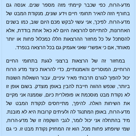
מדע-הרוח, כפי שכבר קיימתי מזה מספר שנים. אנסה גם
בחורף הזה להאיר תחומי חיים וידע שונים, מנקודת המבט של
מדע-הרוח. לפיכך, אני עשוי לבקש מכם היום שוב, כמו בשנים
האחרונות, להתייחס להרצאה היום לא כאל אחת בודדת, אלא
להסתכל על כל מחזור ההרצאות הללו כמכלול פחות או יותר
מאוחד, אם כי אפשרי שאני אעמיק גם בכל הרצאה בנפרד.
במחזור זה של הרצאות ברצוני לגעת בתחומי החיים
הרוחיים, המוסריים והאמנותיים, כדי להראות כיצד מדע הרוח
יכול להפוך לגורם תרבותי מאיר עיניים, עבור השאלות השונות
ביותר, שנפש ההווה חייבת להבין באופן מוצדק. בשום אופן זו
לא נקודת מבט מוסכמת או פופולרית כיום, שממנה אני מקיים
את השיחות האלה. להיפך, מתייחסים לנקודת המבט של
מדע-הרוח, באופן המתנגד לה ולעיתים קרובות היא לא מובנת.
מיד בהתחלה אני יכול לומר, לגבי השקפה זו של מדע-הרוח,
שמי שיופתע פחות מכל, הוא זה המחזיק נקודת מבט זו. כי גם