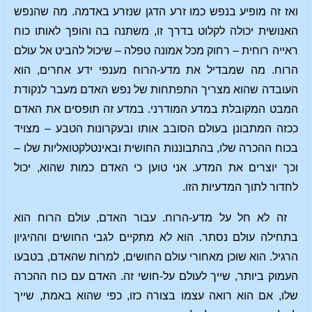
ואז זה מופיע בנפש כמו זרע הדגן שנזרע באדמה. מה שהנפש
האנושית יכולה לקלוט בדרך זו, משתנה בה והופך לאותו כוח
ראייה רוחית – רחוק מכל אמונה טפלה – שיכול להביט אל עולם
הרוח. מה שמבדיל את מדע-הרוח מענפי ידע אחרים, הוא
העובדה שהוא מצריך התפתחות של נפש האדם מעבר לנקודת
המבט המקובלת במדע המודרני. במדע זה תופסים את האדם
ככזה המתבונן בעולם הסובב אותו ובעקרונות הטבע – מצויד
בכוח ההכרה שלו, בהתבוננות החושית ובאינטלקטואליות שלו –
וכך יוצרים את המדע. אני טוען כי האדם כמות שהוא, יכול
לחדור לתוך המדעיות הזו.
זה לא חל על מדע-הרוח. עבור האדם, עולם הרוח הוא
בתחילה עולם נסתר. הוא לא מתקיים לגבי החושים וההיגיון
הרגיל. הוא שוכן מאחורי עולם החושים, למרות שהאדם, בטבעו
העמוק ביותר, שייך לעולם על-חושי זה. האדם עם כוח ההכרה
שלו, אם הוא רואה עצמו בצורה כזו, כפי שהוא באמת, שייך