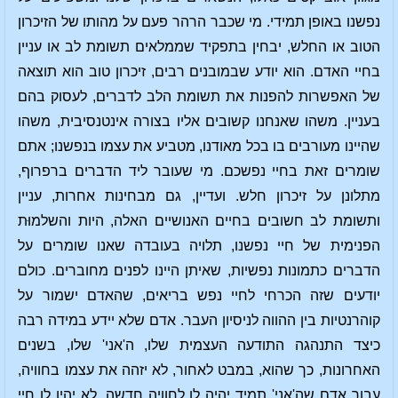
נפשנו באופן תמידי. מי שכבר הרהר פעם על מהותו של הזיכרון
הטוב או החלש, יבחין בתפקיד שממלאים תשומת לב או עניין
בחיי האדם. הוא יודע שבמובנים רבים, זיכרון טוב הוא תוצאה
של האפשרות להפנות את תשומת הלב לדברים, לעסוק בהם
בעניין. משהו שאנחנו קשובים אליו בצורה אינטנסיבית, משהו
שהיינו מעורבים בו בכל מאודנו, מטביע את עצמו בנפשנו; אתם
שומרים זאת בחיי נפשכם. מי שעובר ליד הדברים ברפרוף,
מתלונן על זיכרון חלש. ועדיין, גם מבחינות אחרות, עניין
ותשומת לב חשובים בחיים האנושיים האלה, היות והשלמוּת
הפנימית של חיי נפשנו, תלויה בעובדה שאנו שומרים על
הדברים כתמונות נפשיות, שאיתן היינו לפנים מחוברים. כולם
יודעים שזה הכרחי לחיי נפש בריאים, שהאדם ישמור על
קוהרנטיות בין ההווה לניסיון העבר. אדם שלא יידע במידה רבה
כיצד התנהגה התודעה העצמית שלו, ה'אני' שלו, בשנים
האחרונות, כך שהוא, במבט לאחור, לא יזהה את עצמו בחוויה,
עבור אדם שה'אני' תמיד יהיה לו לחוויה חדשה, לא יהיו לו חיי