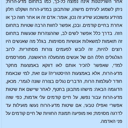
אחר השרלטנות אינה נפוצה כל-כך, כמו בתחום מדע-הרוח;
ניתן לשמוע לעיתים מישהו, שהתבונן במדע-הרוח ושקלט חלק
מהידע ומשוכנע שידע זה נכון, אומר: אדם זה או אחר חווה כך או
אחרת בחיים קודמים. ובכן, אפשר לחוות הרבה שטויות בתחום
הזה. בדרך כלל אפשר לשים לב, שההצהרות שנעשות בתחום
זה תואמות למשאלות אנושיות מסוימות. בגלל מה שאנשים היו
רוצים להיות, זה לובש לפעמים צורות מסתוריות. לרוב
הגלגולים הללו הם של אנשים מהמעלה הראשונה, מפורסמים
למדי, שאפשר להכיר אותם לאו דווקא באמצעות מחקר
מדע-הרוח, אלא באמצעות ההיסטוריה! עם זאת, למי שבאמת
חודר לעולמות הרוח, הדברים נגלים בצורה שונה לגמרי. מכאן,
הדוגמה הבאה: מישהו מתבונן בחטף, לאחר שיישם את שיטות
מדע-הרוח עבור נפשו, על חיים קודמים עלי אדמות, כפי שזה
אפשרי ואפילו טבעי, אם שיטות מדע-הרוח נעשו מועילות עד
לדרגה מסוימת; ואז מופיעה תמונת החוויות של חיים קודמים על
פני האדמה.