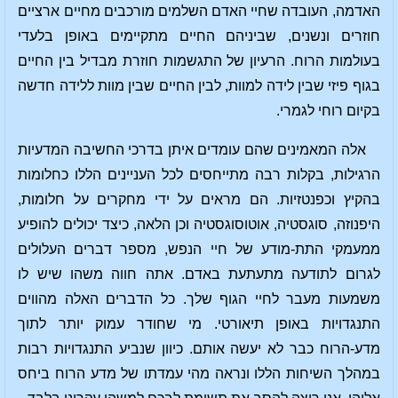
האדמה, העובדה שחיי האדם השלמים מורכבים מחיים ארציים
חוזרים ונשנים, שביניהם החיים מתקיימים באופן בלעדי
בעולמות הרוח. הרעיון של התגשמות חוזרת מבדיל בין החיים
בגוף פיזי שבין לידה למוות, לבין החיים שבין מוות ללידה חדשה
בקיום רוחי לגמרי.
אלה המאמינים שהם עומדים איתן בדרכי החשיבה המדעיות
הרגילות, בקלות רבה מתייחסים לכל העניינים הללו כחלומות
בהקיץ וכפנטזיות. הם מראים על ידי מחקרים על חלומות,
היפנוזה, סוגסטיה, אוטוסוגסטיה וכן הלאה, כיצד יכולים להופיע
ממעמקי התת-מודע של חיי הנפש, מספר דברים העלולים
לגרום לתודעה מתעתעת באדם. אתה חווה משהו שיש לו
משמעות מעבר לחיי הגוף שלך. כל הדברים האלה מהווים
התנגדויות באופן תיאורטי. מי שחודר עמוק יותר לתוך
מדע-הרוח כבר לא יעשה אותם. כיוון שנביע התנגדויות רבות
במהלך השיחות הללו ונראה מהי עמדתו של מדע הרוח ביחס