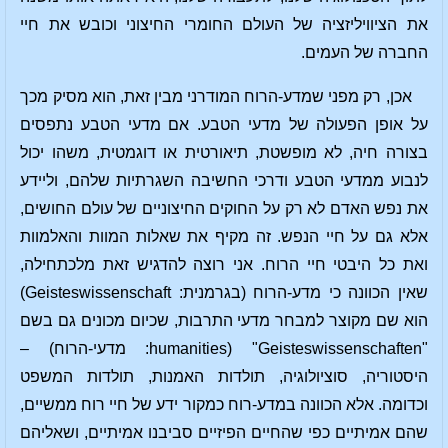
את הציוויליזציה של העולם החומרי החיצוני וכובש את חיי
החברה של העמים.
אכן, רק מפני שמדע-הרוח המודרני מבין זאת, הוא מסיק מכך
על אופן הפעולה של מדעי הטבע. אם מדעי הטבע נתפסים
בצורה חיה, לא מופשטת, תיאורטית או דוגמטית, משהו יכול
לנבוע ממדעי הטבע ודרכי החשיבה השגרתיות שלהם, וליידע
את נפש האדם לא רק על החוקים החיצוניים של עולם החושים,
אלא גם על חיי הנפש. זה מקיף את שאלות המוות והאלמוות
ואת כל היבטי חיי הרוח. אני רוצה להדגיש זאת מלכתחילה,
שאין הכוונה כי מדע-הרוח (בגרמנית: Geisteswissenschaft)
הוא שם מקוצר למבחר מדעי התרבות, שכיום מכונים גם בשם
"Geisteswissenschaften" (humanities: מדעי-הרוח) –
היסטוריה, סוציולוגיה, תולדות האמנות, תולדות המשפט
וכדומה. אלא הכוונה במדע-רוח כמקור ידע של חיי רוח ממשיים,
שהם אמיתיים כפי שהחיים הפיזיים סביבנו אמיתיים, ושאליהם