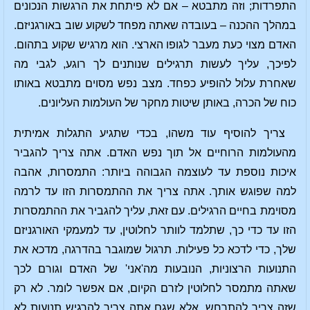
התפרדות; וזה מתבטא – אם לא פיתחת את הרגשות הנכונים
במהלך ההכנה – בעובדה שאתה מפחד לשקוע שוב באורגניזם.
האדם מצוי כעת מעבר לגופו הארצי. הוא מרגיש שקוע בתהום.
לפיכך, עליך לעשות תרגילים שנותנים לך רוגע, לגבי מה
שאחרת עלול להופיע כפחד. מצב נפש מסוים מתבטא באותו
כוח של הכרה, באותן שיטות מחקר של העולמות העליונים.
צריך להוסיף עוד משהו, בכדי שתגיע התגלות אמיתית
מהעולמות הרוחיים אל תוך נפש האדם. אתה צריך להגביר
איכות נוספת עד לעוצמה הגבוהה ביותר: התמסרות, אהבה
למה שפוגש אותך. אתה צריך את ההתמסרות הזו עד לרמה
מסוימת בחיים הרגילים. עם זאת, עליך להגביר את ההתמסרות
הזו עד כדי כך, שתלמד לוותר לחלוטין, עד למעמקי האורגניזם
שלך, כדי לדכא כל פעילות. תרגול שמוגבר בהדרגה, מדכא את
התנועות הרצוניות, הנובעות מה'אני' של האדם וגורם לכך
שאתה מתמסר לחלוטין לזרם הקיום, אם אפשר לומר. לא רק
שזה צריך להתרחש, אלא שגם אתה צריך להרגיש תנועות לא