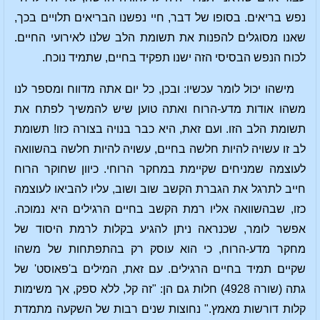
נפש בריאים. בסופו של דבר, חיי נפשנו הבריאים תלויים בכך,
שאנו מסוגלים להפנות את תשומת הלב שלנו לאירועי החיים.
לכוח הנפש הבסיסי הזה ישנו תפקיד בחיים, שתמיד נוכח.
מישהו יכול לומר עכשיו: ובכן, כל יום אתה מדווח ומספר לנו
משהו אודות מדע-הרוח ואתה טוען שיש להמשיך לפתח את
תשומת הלב הזו. ועם זאת, היא כבר בנויה בצורה כזו! תשומת
לב זו עשויה להיות חלשה בחיים, עשויה להיות חלשה בהשוואה
לעוצמה שמניחים שקיימת במחקר הרוחי. כיוון שחוקר הרוח
חייב לתרגל את הגברת הקשב שוב ושוב, עליו להביאו לעוצמה
כזו, שבהשוואה אליו רמת הקשב בחיים הרגילים היא נמוכה.
אפשר לומר, שכנראה ניתן להגיע בקלות לרמת היסוד של
מחקר מדע-הרוח, כי הוא עוסק רק בהתפתחות של משהו
שקיים תמיד בחיים הרגילים. עם זאת, המילים ב'פאוסט' של
גתה (שורה 4928) חלות גם הן: "זה קל, ללא ספק, אך משימות
קלות דורשות מאמץ." נחוצות שנים רבות של השקעה מתמדת