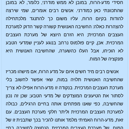
חסידי מדע-הרוח, במובן לא ממש מודרני, כלומר, לא במובן
שהתכוונתי כאן כמודרני. אנשים רבים אומרים, שמי שירצה
להודות בקיום הרוח, עליו משום כך להתנגד מלכתחילה
להצהרות כאלה: החשיבה האנושית קשורה קשר הדוק למערכת
העצבים המרכזית; היא הזרם היוצא של מערכת העצבים
המרכזית. אכן, קיים פולמוס נרחב בנוגע לעניין שמדעי הטבע
לא הוכיחו, אבל העלו כהשערה, שהחשיבה האנושית היא
פונקציה של המוח.
אנשים רבים מיד חשים איום על מדע הרוח, אם מישהו מכריז
שהחשיבה האנושית תלויה במוח, שאי אפשר לחשוב בלי
מערכת העצבים המרכזית. בנקודה זו מדע-הרוח אפילו לא צריך
לסתור את הטיעונים המוצדקים של מדעי הטבע; שכן זה נכון
שהחשיבה, כפי שאנו מפתחים אותה בחיים הרגילים, כבולה
למערכת העצבים המרכזית וליתר חלקי מערכת העצבים. עם
זאת, מדע-הרוח האמיתי מלמד אותנו להכיר בכך שתבנית זו של
המוח, של מערכת העצבים המרכזית, הנחוצה לחשיבה בחיי