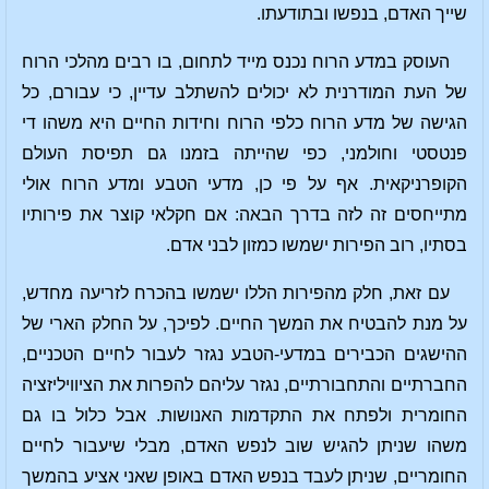
שייך האדם, בנפשו ובתודעתו.
העוסק במדע הרוח נכנס מייד לתחום, בו רבים מהלכי הרוח
של העת המודרנית לא יכולים להשתלב עדיין, כי עבורם, כל
הגישה של מדע הרוח כלפי הרוח וחידות החיים היא משהו די
פנטסטי וחולמני, כפי שהייתה בזמנו גם תפיסת העולם
הקופרניקאית. אף על פי כן, מדעי הטבע ומדע הרוח אולי
מתייחסים זה לזה בדרך הבאה: אם חקלאי קוצר את פירותיו
בסתיו, רוב הפירות ישמשו כמזון לבני אדם.
עם זאת, חלק מהפירות הללו ישמשו בהכרח לזריעה מחדש,
על מנת להבטיח את המשך החיים. לפיכך, על החלק הארי של
ההישגים הכבירים במדעי-הטבע נגזר לעבור לחיים הטכניים,
החברתיים והתחבורתיים, נגזר עליהם להפרות את הציוויליזציה
החומרית ולפתח את התקדמות האנושות. אבל כלול בו גם
משהו שניתן להגיש שוב לנפש האדם, מבלי שיעבור לחיים
החומריים, שניתן לעבד בנפש האדם באופן שאני אציע בהמשך