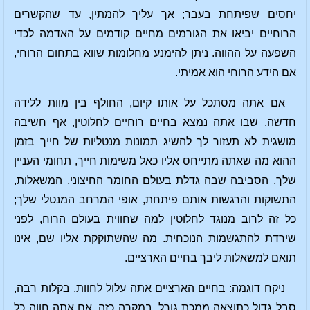
יחסים שפיתחת בעבר; אך עליך להמתין, עד שהקשרים
הרוחיים יביאו את הגורמים מחיים קודמים על האדמה לכדי
השפעה על ההווה. ניתן להימנע מחלומות שווא בתחום הרוחי,
אם הידע הרוחי הוא אמיתי.
אם אתה מסתכל על אותו קיום, החולף בין מוות ללידה
חדשה, שבו אתה נמצא בחיים רוחיים לחלוטין, אף חשיבה
מושגית לא תעזור לך להשיג תמונות מנטליות של חייך בזמן
ההוא מה שאתה מתייחס אליו כאל משימות חייך, תחומי העניין
שלך, הסביבה שבה גדלת בעולם החומר החיצוני, המשאלות,
התשוקות והרגשות אותם פיתחת, אופי המרחב המנטלי שלך;
כל זה לרוב מנוגד לחלוטין למה שחווית בעולם הרוח, לפני
שירדת להתגשמות הנוכחית. מה שהשתוקקת אליו שם, אינו
תואם למשאלות ליבך בחיים הארציים.
ניקח דוגמה: בחיים הארציים אתה עלול לחוות, בקלות רבה,
סבל גדול כתוצאה ממכת גורל, במקרה כזה, אם אתה חווה כל