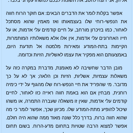
אליהן, אני רוצה להסב את תשומת לבכם למשהו עקרוני בלבד.
אפשר בקלות לומר את הדברים הבאים: אם חוקר הרוח חווה
את הנפשי-רוחי שלו בעצמאותו ואז מאמין שהוא מסתכל
לאחור, כמו בזיכרון מורחב, על חיים קודמים עלי אדמות, או על
חייו האחרונים עלי אדמות, אין אלו אלא משאלותיו המותמרות,
הקיימות בתת-המודע ומאירות מלמטה אל תודעת היום,
באמצעותם הוא מפקיר את עצמו לאשליות, הזיות וכדומה.
מובן הדבר שחשיבה לא מאומנת, מדברת במקרה כזה על
משאלות עצמיות, אשליות, הזיות וכן הלאה; אך לא על כך
מדובר. מי שהפריד את חיי הנפש-רוח שלו מהגוף על ידי כימיה
רוחנית, מבחין אם הוא באמת חווה ראייה כזו לאחור, לחיים
קודמים עלי אדמות, שאין זו משאלה שעברה התמרה, או משהו
שיכול להופיע מתת-המודע שלו. מכיוון שכך, אפשר לומר כי מה
שהוא חווה ברוח, בדרך כלל שונה מאוד ממה שהוא היה חולם.
אפשר למצוא הרבה שטויות בתחום מדע-הרוח. בשום תחום