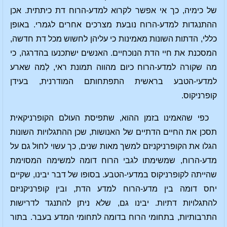
של כימיה, כך אי אפשר לקרוא למדע-הרוח דת כיתתית. אכן
ההתנגדות למדע-הרוח נובעת מצרכים אחרים לגמרי. באופן
כללי, הדתות השונות מאמינות כי עליהן לחשוש מכל דת חדשה,
המסכנת את חיי הדת הנוכחיים. האנשים ישתכנעו בהדרגה, כי
מה שקורה למדע-הרוח כיום מהווה תמונת ראי, לְמה שארע
למדעי-הטבע בראשית התפתחותם המודרנית, בעידן
קופרניקוס.
כפי שהאמינו בזמן ההוא, שתפיסת העולם הקופרניקאית
תסכן את החיים הדתיים של האנושות, שכן ההתגלויות השונות
הגלו את הקופרניקניזם למשך מאות שנים, כך עשוי לחול גם על
מדע-הרוח, שמשימתו לגבי הרוח דומה למשימה המסוימת
שהייתה לקופרניקוס במדעי-הטבע. בסופו של דבר יבינו, שקיים
יחס דומה בין מדע-הרוח למדע הדת, ובין קופרניקניזם
להתגלויות דתיות. יבינו גם, שלא ניתן להתנגד לדרישות
התרבותיות, בתחומי הרוח בדומה לתחומי המדע בעבר. בתור