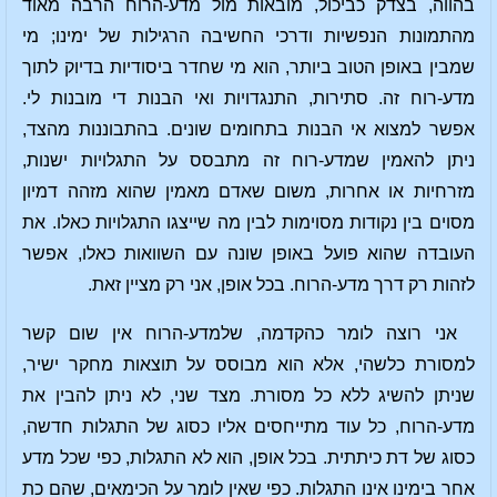
בהווה, בצדק כביכול, מובאות מול מדע-הרוח הרבה מאוד
מהתמונות הנפשיות ודרכי החשיבה הרגילות של ימינו; מי
שמבין באופן הטוב ביותר, הוא מי שחדר ביסודיות בדיוק לתוך
מדע-רוח זה. סתירות, התנגדויות ואי הבנות די מובנות לי.
אפשר למצוא אי הבנות בתחומים שונים. בהתבוננות מהצד,
ניתן להאמין שמדע-רוח זה מתבסס על התגלויות ישנות,
מזרחיות או אחרות, משום שאדם מאמין שהוא מזהה דמיון
מסוים בין נקודות מסוימות לבין מה שייצגו התגלויות כאלו. את
העובדה שהוא פועל באופן שונה עם השוואות כאלו, אפשר
לזהות רק דרך מדע-הרוח. בכל אופן, אני רק מציין זאת.
אני רוצה לומר כהקדמה, שלמדע-הרוח אין שום קשר
למסורת כלשהי, אלא הוא מבוסס על תוצאות מחקר ישיר,
שניתן להשיג ללא כל מסורת. מצד שני, לא ניתן להבין את
מדע-הרוח, כל עוד מתייחסים אליו כסוג של התגלות חדשה,
כסוג של דת כיתתית. בכל אופן, הוא לא התגלות, כפי שכל מדע
אחר בימינו אינו התגלות. כפי שאין לומר על הכימאים, שהם כת