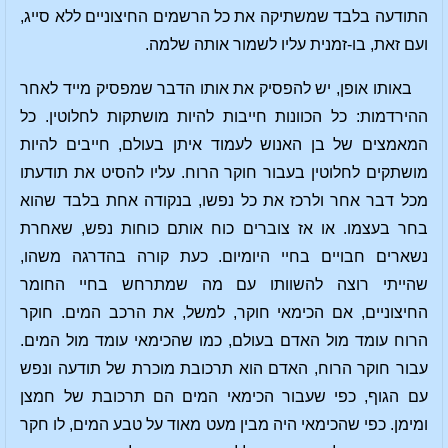
התודעה בלבד שמשתיקה את כל הרשמים החיצוניים ללא סייג,
ועם זאת, בו-זמנית עליו לשמור אותה שלמה.
באותו אופן, יש להפסיק את אותו הדבר שמפסיק מייד לאחר
ההירדמות: כל הכוונות חייבות להיות מושתקות לחלוטין. כל
המאמצים של בן האנוש לעמוד איתן בעולם, חייבים להיות
מושתקים לחלוטין בעבור חוקר הרוח. עליו להסיט את תודעתו
מכל דבר אחר ולרכז את כל נפשו, בנקודה אחת בלבד שהוא
בחר בעצמו. או אז צוברים כוח אותם כוחות נפש, שאחרת
נשארים חבויים בחיי היומיום. כעת קורה בהדרגה משהו,
שהייתי רוצה להשוותו עם מה שמתרחש בחיי החומר
החיצוניים, אם הכימאי חוקר, למשל, את הרכב המים. חוקר
הרוח עומד מול האדם בעולם, כמו שהכימאי עומד מול המים.
עבור חוקר הרוח, האדם הוא תרכובת מוכרת של תודעה ונפש
עם הגוף, כפי שעבור הכימאי המים הם תרכובת של חמצן
ומימן. כפי שהכימאי היה מבין מעט מאוד על טבע המים, לו חקר