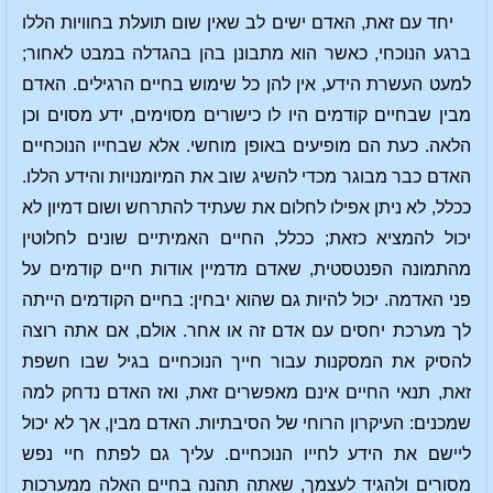
יחד עם זאת, האדם ישים לב שאין שום תועלת בחוויות הללו
ברגע הנוכחי, כאשר הוא מתבונן בהן בהגדלה במבט לאחור;
למעט העשרת הידע, אין להן כל שימוש בחיים הרגילים. האדם
מבין שבחיים קודמים היו לו כישורים מסוימים, ידע מסוים וכן
הלאה. כעת הם מופיעים באופן מוחשי. אלא שבחייו הנוכחיים
האדם כבר מבוגר מכדי להשיג שוב את המיומנויות והידע הללו.
ככלל, לא ניתן אפילו לחלום את שעתיד להתרחש ושום דמיון לא
יכול להמציא כזאת; ככלל, החיים האמיתיים שונים לחלוטין
מהתמונה הפנטסטית, שאדם מדמיין אודות חיים קודמים על
פני האדמה. יכול להיות גם שהוא יבחין: בחיים הקודמים הייתה
לך מערכת יחסים עם אדם זה או אחר. אולם, אם אתה רוצה
להסיק את המסקנות עבור חייך הנוכחיים בגיל שבו חשפת
זאת, תנאי החיים אינם מאפשרים זאת, ואז האדם נדחק למה
שמכנים: העיקרון הרוחי של הסיבתיות. האדם מבין, אך לא יכול
ליישם את הידע לחייו הנוכחיים. עליך גם לפתח חיי נפש
מסורים ולהגיד לעצמך, שאתה תהנה בחיים האלה ממערכות