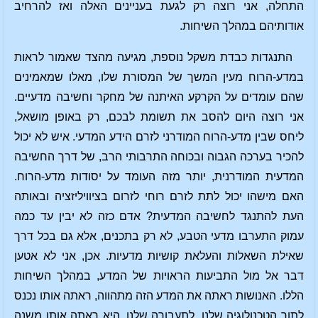
התחלה, אני רוצה רק לגעת בעניינים האלה ואז להרחיב
אודותיהם במהלך השיחות.
התנגדות כבדת משקל נוספת, מגיעה מהצד שאמור לראות
במדע-הרוח מעין המשך של המסורת שלו, מאלו שמאמינים
שהם עומדים על הקרקע האיתנה של מחקר וחשיבה מדעיים.
אני רוצה היום להסב את תשומת לבכם, רק באופן מושאל,
ליחס שבין מדע-הרוח המודרני לזרם הידע המדעי. איש לא יכול
להכיר בערכה הגבוה ובכוחה התרבותי הרב, של דרך החשיבה
המדעית המודרנית, יותר מזה העומד על יסודות מדע-הרוח.
האם מישהו יכול לתת לזרם רוחי לזרום בציוויליזציה ובאותה
העת להתנגד לחשיבה המדעית? אדם כזה לא יבין עד כמה
עמוק התערבו מדעי הטבע, לא רק בתכנים, אלא גם בכל דרך
שאילת השאלות והעלאת קושיות מדעיות. אכן, אני לא אטען
דבר אל מול התביעות הראויות של המדע, במהלך השיחות
הללו. האנושות ראתה את המדע הזה מתהווה, ראתה אותו נכנס
לתוך הטכנולוגיה שלנו, לתעבורה שלנו, היא ראתה אותו משנה