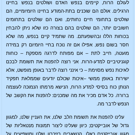
לעולם הרוח, קיימים בנפש האדם ושולטים בנפש בחיינו
הרגילים. אולם הם שוכנים בתת-המודע בחיינו היומיומיים, הם
שולטים בתחומי חיים נחותים, ואם הם שולטים בתחומים
חשובים יותר, הם שולטים בהם בצורה כזו שלא ניתן להבחין
בכוחות הללו ובהשפעתם. מה שתמיד קיים בנפש, מה שלא
חסר בשום נפש, אפילו אם זה נוכח בחיי היומיום רק במידה
מועטה, חייב לתת – אם מפותח לדרגה מספקת – כוחות
קוגניטיביים למדע-הרוח. אני רוצה להפנות את תשומת לבכם
לאיכות נפש מסוימת – כי אינני רוצה לדבר באופן מופשט, אלא
ישירות באופן ממשי –איכות שכולם יודעים שממלאת תפקיד
הנותן כוח בסיסי למדע הרוח, הנישא מרמתו הנמוכה לעוצמה
ברורה. כל אדם מכיר את מה שמכנים: להפנות את הקשב של
הנפש לדבר מה.
עלינו להפנות את תשומת הלב שלנו, את העניין שלנו, למגוון
גדול של אובייקטים; כיוון שעלינו ליצור תמונות מנטאליות של
מגוון אובייקטים כאלו, הנשארים בזיכרון שלנו ומשפיעים על