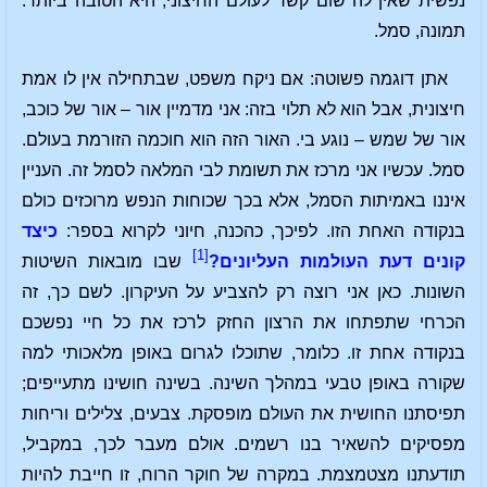
נפשית שאין לה שום קשר לעולם החיצוני, היא הטובה ביותר:
תמונה, סמל.
אתן דוגמה פשוטה: אם ניקח משפט, שבתחילה אין לו אמת
חיצונית, אבל הוא לא תלוי בזה: אני מדמיין אור – אור של כוכב,
אור של שמש – נוגע בי. האור הזה הוא חוכמה הזורמת בעולם.
סמל. עכשיו אני מרכז את תשומת לבי המלאה לסמל זה. העניין
איננו באמיתות הסמל, אלא בכך שכוחות הנפש מרוכזים כולם
בנקודה האחת הזו. לפיכך, כהכנה, חיוני לקרוא בספר:
כיצד
[1]
קונים דעת העולמות העליונים?
שבו מובאות השיטות
השונות. כאן אני רוצה רק להצביע על העיקרון. לשם כך, זה
הכרחי שתפתחו את הרצון החזק לרכז את כל חיי נפשכם
בנקודה אחת זו. כלומר, שתוכלו לגרום באופן מלאכותי למה
שקורה באופן טבעי במהלך השינה. בשינה חושינו מתעייפים;
תפיסתנו החושית את העולם מופסקת. צבעים, צלילים וריחות
מפסיקים להשאיר בנו רשמים. אולם מעבר לכך, במקביל,
תודעתנו מצטמצמת. במקרה של חוקר הרוח, זו חייבת להיות