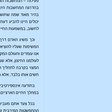
פעילות – המחשבות האוב
בהדרגה המחשבות היוצר
בהיר מאוד שמה שחושבים
יכולים היינו להביע דע
לחשוב, במשמעות החיים 
וכך משיג האדם דרך ח
המשימות שעליו להוציא 
אנו עומדים והעולם המקי
לעולמנו החיצון, אלא שב
המצוי בקרבה לתהליך הנ
חשים אותו בלבד, אלא מ
בתודעה אינספירטיבית
במהלך החיים הארציים. א
בכל צעד אתם מעבירי
ההתפשטות המירבית של 