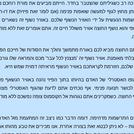
רב כשגיליתם שהצטבר בחדר. הייתם מביעים את מורת רוחכם מהאווי
ן מחוץ לגוף למעשה שואפות פנימה (אם לומר זאת פיזית) את דו-ת
ות הנעשית על ידי האוויר הנשוף שלכם. באוויר נשוף זה נשארים 
פי והוא נושף החוצה אוויר משולל חיים זה. אתם אומרים זאת ללא מ
.
תם החוצה מביא לכם באורח מתמשך והולך את הסודות של חייכם הפנ
תי מאומנת. אוויר נשוף זה 'מנצנץ לכל עבר' מכם והמראה שלו גורם 
 שלכם, הזורמת לקראתכם באוויר הנשוף מראיתה דמוית שמש היא.
פו האסטרלי של האדם בהיותו בתוך הפיזי נהנה באוויר הנשאף 
 לכושר תנועה פנימי. אף נוכחים אתם לדעת שהגוף האסטרלי מצוי
 החוצה. כשמקרינים אתם נגוהות אל הקוסמוס צופה נפשכם ללא מודע
טים התרשמות מדהימה. דומה הדבר כמו ניצב זה המתעמת מול האדם 
הות – לא ניתן לבטא זאת בצורה אחרת. אנו מכירים את טבע מהותו אם