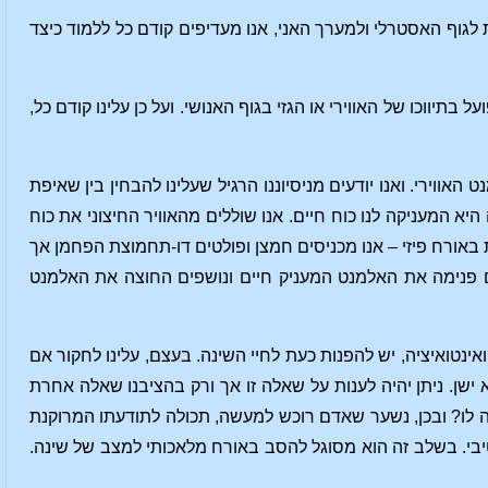
לגוף האסטרלי ולמערך האני, אנו מעדיפים קודם כל ללמוד כיצד
תיווכו של האווירי או הגזי בגוף האנושי. ועל כן עלינו קודם כל,
וירי. ואנו יודעים מניסיוננו הרגיל שעלינו להבחין בין שאיפת
יא המעניקה לנו כוח חיים. אנו שוללים מהאוויר החיצוני את כוח
אורח פיזי – אנו מכניסים חמצן ופולטים דו-תחמוצת הפחמן אך
אפים פנימה את האלמנט המעניק חיים ונושפים החוצה את האלמנט
ינטואיציה, יש להפנות כעת לחיי השינה. בעצם, עלינו לחקור אם
ן. ניתן יהיה לענות על שאלה זו אך ורק בהציבנו שאלה אחרת
ה לו? ובכן, נשער שאדם רוכש למעשה, תכולה לתודעתו המרוקנת
טיבי. בשלב זה הוא מסוגל להסב באורח מלאכותי למצב של שינה.