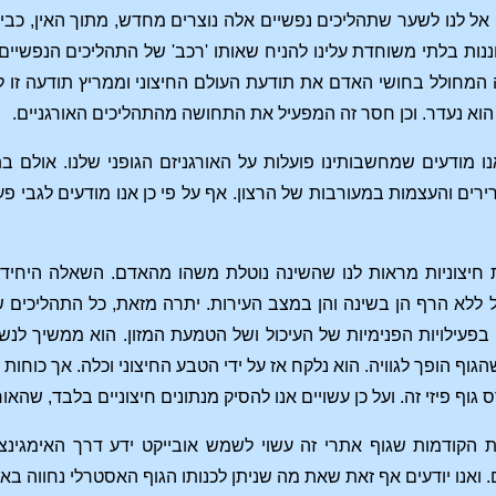
ל לנו לשער שתהליכים נפשיים אלה נוצרים מחדש, מתוך האין, כביכול
נות בלתי משוחדת עלינו להניח שאותו 'רכב' של התהליכים הנפשיים ב
המחולל בחושי האדם את תודעת העולם החיצוני וממריץ תודעה זו לחש
הוא נעדר. וכן חסר זה המפעיל את התחושה מהתהליכים האורגניים.
ו מודעים שמחשבותינו פועלות על האורגניזם הגופני שלנו. אולם בת
ים והעצמות במעורבות של הרצון. אף על פי כן אנו מודעים לגבי פעילו
ות חיצוניות מראות לנו שהשינה נוטלת משהו מהאדם. השאלה היחיד
 ללא הרף הן בשינה והן במצב העירות. יתרה מזאת, כל התהליכים 
עילויות הפנימיות של העיכול ושל הטמעת המזון. הוא ממשיך לנשום ו
כשהגוף הופך לגוויה. הוא נלקח אז על ידי הטבע החיצוני וכלה. אך כו
גוף פיזי זה. ועל כן עשויים אנו להסיק מנתונים חיצוניים בלבד, שהא
ת הקודמות שגוף אתרי זה עשוי לשמש אובייקט ידע דרך האימגינצי
ואנו יודעים אף זאת שאת מה שניתן לכנותו הגוף האסטרלי נחווה באי