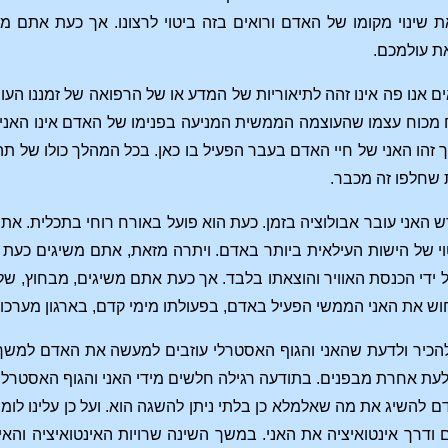
ת שינוי מקומו של האדם ורואים בזה ביטוי לרצונו. אך כעת אתם 
את עולמכם.
ם אנו פה אינו זהה לתיאוריות של המדע או של הרפואה של זמננו העומ
ח מכוח עצמו שהעוצמה הממשית המניעה בפנימו של האדם אינו האני ה
זהו האני של חיי האדם בעבר הפעיל בו כאן. בכל המהלך כולו של תה
 שחלפו זה מכבר.
ש האני עובר אבולוציה בזמן. כעת הוא פועל באורח רוחי בתכלית. את
י של הישות העילאית ביותר באדם. ויתרה מזאת, אתם משיגים כעת 
 ידי הכנסת האוויר והוצאתו בלבד. אך כעת אתם משיגים, מבחוץ, של
ש את האני הממשי הפעיל באדם, בפעולתו מימי קדם, בארגון מערכו
כיר ולדעת שהאני והגוף האסטרלי עוזבים למעשה את האדם למשך שנ
לעת אחרת מבפנים. בתודעה רגילה חלשים מידי האני והגוף האסטרלי 
ם להשיג את מה שאלמלא כן בלתי ניתן להשגה הוא. ועל כן עלינו לו
ודרך אינטואיציה את האני. במשך השינה שרויות האינטואיציה והא