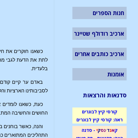
חנות הספרים
ארכיב רודולף שטיינר
כשאנו חוקרים את חיי
ארכיב כותבים אחרים
לתת את הדעת לגבי מה 
בלעדית.
אומנות
באדם ער קיים קודם 
לסביבותינו הארציות והק
סדנאות והרצאות
כעת, כשאנו לומדים 
קורסי קיץ לבוגרים
החושים והחשיבה המתבסס
ראה: קורסי קיץ לבוגרים
והנה, כאשר בוחנים בע
ק
א
נ
ד
י
נ
ס
ק
י
- סדנה
התהליכים המתוארים כנפש
ראה: סדנאות - חד פעמי