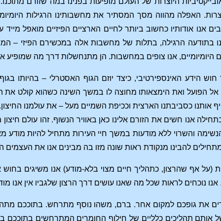
ייקטיביות היוצרות של העולם מופיעות בפנינו במה שזורם מתוכנו. ק
ות. האפלה מהווה מסך המסתיר את מחשבותינו הרגילות היומיומיו
 אנו אודותיו כחשוב ביותר לחיים הארציים הפיזיים מואפל מייד עם
תנו בתודעה הרגילה, בתלות של מחשבות אלה במכשירם הפיזי – המו
היומיומיים, אנו צופים במחשבות. הן מתנחשלות דרך מה שמופיע אלינ
וש הידע האינספירטיבי, כיצד יוזם הגוף האסטרלי – בהיותו בגוף
אל הפועל ואת הימצאותו מחוצה לו במשך השינה כשהוא קולט את הרש
ף אותנו כסביבתנו הארצית וככיפת השמיים מעל – את עולמנו החיצון. ב
תחילה אנו חשים את הזורם אלינו כאן באוויר הנשוף. זהו עולם חיצו
שימה והשרוי ללא מודעות במשך חיי העירות מתחיל להיות מודע מאוד
תחילים להבינו מנקודת ראות שונה מזו בה מבינים אנו את העצמים הח
 (על אף שהרצון, כתהליך חיים מצוי בלא-מודע) אנו משיגים בחוש 
נו נוכחים לראות שכל מה שאנו עושים דרך הרצון שלגביו אין אנו מו
ם את גופכם למקום אחר. ברם, משהו נוסף מתרחש. בתוככם מתהווה 
אותם תהליכים כלליים של חילוף החומרים המתרחשים בתוככם בעת