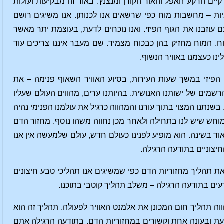
יים הרקע האפל והאור הקורן ומנצנץ. באור זה מבקיעות ועולות
ת – מחשבות מוח כפי שרשאים אנו לכנותן. אנו משיגים רושם
 עוזבנו את הגוף הפיזי. ואנו נוכחים לדעת, בעוצמת יתר מאשר
ח. המוח מחזיק בהן כבכוח מצמיד. שם מעבר איננו צריכים עוד
ו כעצמנו באוויר הנשוף.
 הפיזי במשך שעות העירות, בסיוע האוויר השאוף פנימה – את
מים של ישותנו האנושית. בהיותנו ערים, מהווים העולם שעליו
שנתנו המצוי בתוך עורנו והמהווה כרגיל את עולמנו הפנימי נהיה
ן מוחש שיש לנו בתחילה ולאחר מכן נחווה משהו נוסף. מחזור הדם
 בשינה. הוא מופיע לפנינו כעולם חדש, עולם שלמעשה אין אנו
יצוניים בתודעה הרגילה.
את תהליך מחזוריות הדם כפי שמשיגים אנו תהליכי טבע חיצונים
דעים בתודעה הרגילה – משלב תהליך קוטבי בתוכנו.
תהליך חום המכונן את אלמנט האוויר לפעולה. תהליך זה הוא
 ובעונה אחת וקשורים במחזוריות הדם. בתודעה הרגילה אתם