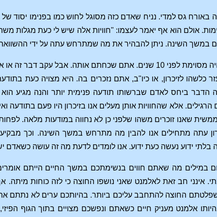
 באורח גס למדי. נניח שאדם כזה מסוגל לחוש כמו בפנימו יסוד של מו
וימות. אולם הוא אף יאמר לעצמו: "חוויות אלה שיש לי כעת מגלות משה
דם במשך השינה. ניתן להבהיר את מה שמתרחש עתה על ידי ההשוואה 
נשער שהיתה לכם חוויה מסוימת לפני 10 שנים. אתם שכחתם אותה.
לשהו לזיכרון, או כיו"ב, אתם נזכרים בה. היא מצויה כעת בתו
 הדבר ביחס לאדם שברשותו תודעה פנימית יותר והנה מגיע הוא ל
הרגילים. אלא שהחוויות אותן מעלים אנו בזיכרון היו פעם בתודעה ואי
שית שאנו זוכרים משהו שלפני כן לא נחווה במודעות מלאה. לפחות לא 
כרון עתה מתחילים אנו להבין מה מתרחש במשך השינה. וכך מבקיע 
בלתי ידוע נעשה כעת ידוע. אנו לומדים לדעת מה זה עושה כשאדם יש
ם במילים מה שאתם חווים בנשימתכם במשך החיים הייתם אומרים: ד
י. אינני חב זאת לאלמנט שאני נושפו החוצה כי לזה כוחות מיתה. א
שפלטתם החוצה להתחבב עליכם ביותר. בהיותכם ערים לא נתתם את ה
יותו אלמנט מעניק חיים כשאתם ונפשכם מצויים בתוך הגוף הפיזי,