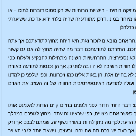
זיקה רוחית – הישויות הרוחיות של הקוסמוס דוברות לתוכו – או
ו מיוחד במינו. דרכן מתוודע זה שהיה בלתי ידוע עד כה, ששיערתי
כדלהלן:
 אבל עקב דבר זה או אחר אתם מובאים לזכור זאת. היא היתה מחוץ לתודעתכם אך עתה
דעתכם. החזרתם לתודעתכם דבר מה שהיה מחוץ לה אם גם קשור
אינספירציה, התרחשויות השינה מתחילות להבקיע ולעלות כפי
לו חוויות חשיבה לא היו בה לפני כן. אך הן נכנסות לתודעה באורח
בחיים אלה. הן באות אלינו כמו זיכרונות. וכפי שלפני כן למדנו
ועולה לתודעה האינספירטיבית החוויה של זה העוזב את האדם
ן.
בר היותי חדור לפני ולפנים בחיים קיים הודות לאלמנט אותו
ך כאשר אתם מצויים, כפי שראינו זה עתה, מחוץ לגופכם במהלך
דעת לכך מה ניתן לחוות באוויר נשוף זה. שמתם לבכם אך ורק
 אך כעת יש בכם תחושה זהה, ובעצם, נישאת יותר לגבי האוויר