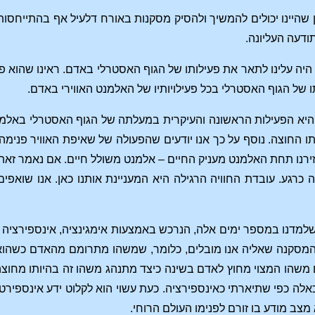
 שהיינו יכולים להמשיך ולהסיק מסקנות באורח דלעיל אף בהתייחסות 
ודעה העליונה.
היה עלינו לתאר את פעילותו של הגוף האסטרלי באדם. ראינו שהוא פועל ב
ו של הגוף האסטרלי בכל פעילויותיו של האלמנט האווירי באדם.
היא הפעילות הראשונה והעיקרית במעלתה של הגוף האסטרלי באלמנט האו
תו החוצה. נוסף על כך אנו יודעים שהפעולה של שאיפת האוויר פנימה ה
רנו תחת האלמנט מעניק החיים – אלמנט משולל חיים. אם נאמר זאת ב
 זה כרגע. עובדת החוויה הרגילה היא המעניינת אותנו כאן. אנו שו
 שלמדנו במספר ימים אלה, הנרכש באמצעות אימגינציה, אינספירציה וא
מסקנה שאליה אנו מובלים, כלומר, שמשהו מתרומם מהאדם כשהוא יש
ם משהו המצוי מחוץ לאדם בשינה כיצד מתנהג משהו זה בהיותו מחוצ
כאלה כפי שתיארתי כאינספירציה. כעת עשוי הוא לקלוט ידע אינספיר
מצב מודע בו זורם לפנימו העולם הרוחי.