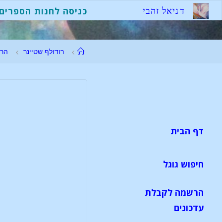
ד
נ
י
א
ל
ז
ה
ב
י
כניסה לחנות הספרים
רודולף שטיינר
הר
דף הבית
חיפוש גוגל
הרשמה לקבלת
עדכונים