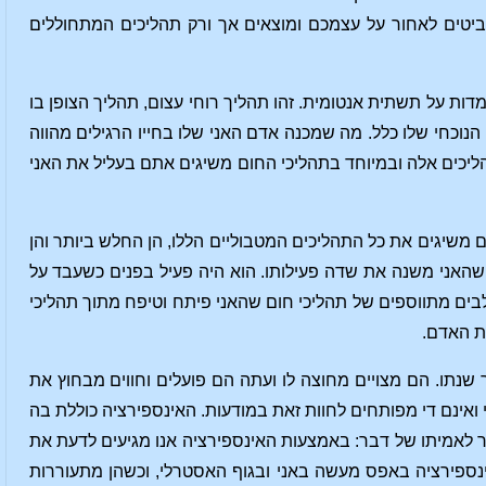
מביטים לאחור על עצמכם ומוצאים אך ורק תהליכים המתחוללים
דות על תשתית אנטומית. זהו תהליך רוחי עצום, תהליך הצופן בו
נוכחי שלו כלל. מה שמכנה אדם האני שלו בחייו הרגילים מהווה
ליכים אלה ובמיוחד בתהליכי החום משיגים אתם בעליל את האני
ם משיגים את כל התהליכים המטבוליים הללו, הן החלש ביותר והן
שהאני משנה את שדה פעילותו. הוא היה פעיל בפנים כשעבד על
בים מתווספים של תהליכי חום שהאני פיתח וטיפח מתוך תהליכי
ת האדם.
תו. הם מצויים מחוצה לו ועתה הם פועלים וחווים מבחוץ את
ואינם די מפותחים לחוות זאת במודעות. האינספירציה כוללת בה
מר לאמיתו של דבר: באמצעות האינספירציה אנו מגיעים לדעת את
ינספירציה באפס מעשה באני ובגוף האסטרלי, וכשהן מתעוררות