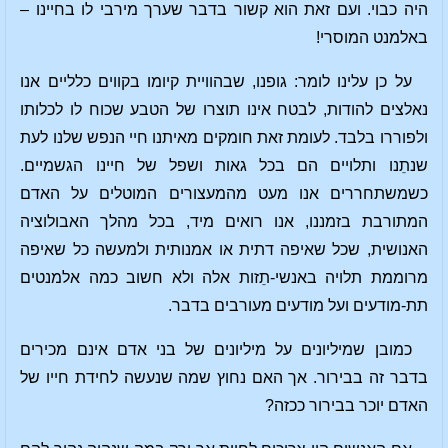
היה כבוי. ועם זאת הוא קשור בדבר שערך מירבי לו בחיינו –
באלמנט המוסרי!
על כן עלינו לומר: גופנו, שבהוויית קיומו בקווים כלליים אנו
נאלצים להודות, לבטח אינו תוצרו של הטבע שכוח לו לכלותו
ולפוררו בלבד. לעומת זאת חומקים מאיתנו חיי הנפש שלנו לעת
שנתֵנו ותלויים הם בכל גאות ושפל של חיינו הגשמיים.
כשמשתחררים אנו מעט מהמעצורים המוטלים על האדם
המתורבת בזמננו, אנו רואים מיד, בכל מהלך האבולוציה
האנושית, שכל שאיפה דתית או אמנותית ולמעשה כל שאיפה
מרוממת תלויה באנשי-תֵזות אלה ולא חשוב כמה אלמנטים
תת-מודעים ועל מודעים מעורבים בדבר.
כמובן שמיליונים על מיליונים של בני אדם אינם מכירים
בדבר זה בבירור. אך האם נחוץ שמה שנעשה לחידת חייו של
האדם יוכר בבירור ככזה?