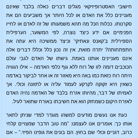
חישובי האסטרופיזיקאי מגלים דברים כאלה בלבד שאינם
מעניינים כלל את האדם או לכל היותר אך משביעים הם את
סקרנותו. ככלות הכל מה תהא משמעותו של זה לאדם או לחייו
הפנימיים אם ידע כיצד נוצרה, לפי המשוער, הערפילית
הספירלית ב'קאנס ונאתיקי' וכיצד ממשיכה היא עתה את
התפתחותה? יתרה מזאת, אין זה נכון כלל וכלל! דברים אלה
אינם מעניינים אותנו באמת. גישתו של האדם לגבי עולם
הכוכבים דומה לזו של רוח ללא גוף כלפי האדמה – אילו הגוויה
היתה רוח כזאת כמו באה היא מאזור זה או אחר לביקור באדמה
כשאין היא זקוקה לקרקע לעמוד עליה או לתזונה וכולי. אך
לאמיתו של דבר, מהיותו אזרח בלבד של האדמה נהיה האדם
לאזרח היקום כשמחזק הוא את חשיבתו באורח שתואר לעיל.
כעת אנו נעשים מודעים למשהו מוגדר למדי שניתן לתאר
אותו כך: אומרים אנו לעצמנו: "מה טוב הדבר שמצויים קלחי
כרוב, דגניים וכולי שם בחוץ. הם בונים את גופינו הפיזי." – אם