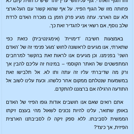
זהו הגוף האתרי. גוף על-חושי עדין יותר שיש לו הווית קיום לא
פחותה מזו של הגוף הפיזי. על אף שהוא קשור עם העל-ארצי
ולא עם הארצי. עתה מגיע פרק הזמן בו מוכרח האדם לרדת
שלב נוסף, אם רשאי אני להגדיר זאת כך.
באמצעות חשיבה 'דימויית' (אימגינטיבית) כזאת כפי
שתארתי, אנו מגיעים לראשונה לחוש 'מגע' פנימי זה של 'האדם
השני' בפנימנו. וכן מגיעים אנו לראות זאת בהקשר למרחבים
המתפשטים של האתר הקוסמי – במינוח זה עליכם להבין אך
ורק מה שדיברתי עליו זה עתה ותו לא. אל תלבישו זאת
במשמעות שנטלתם ממקום אחר כלשהו. וכעת עלינו לשוב אל
התודעה הרגילה אם ברצוננו להתקדם.
אתם רואים שאם אנו חושבים אודות גופו הפיזי של האדם
באופן שתואר, עלינו להיות נכונים לשאול מהי בעצם זיקתו
הממשית לסביבתו. ללא ספק זיקה לו לסביבתנו הארצית
הפיזית, אך כיצד?