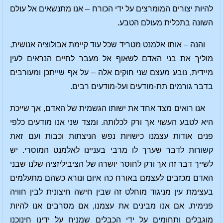
להיות יצורים המומרצים על ידי הכורח – אנו מתנשאים אל עולם
השונה בתכלית מעולם הטבע.
והנה – אותו אלמנט מטריד שכל עוד קיימת אבולוציה אנושית,
מוליך את בני האדם לשאוף אל מעבר לחיים הנראים לעין
מיידית, נובע מעצם שני חוקים אלה – על אף שייתכן ומעורבים
בדבר גורמים תת-מודעים ועל-מודעים רבים.
אנו רואים מצד אחד את ישותו הגשמית של האדם, אך שייכת
היא לטבע העשוי אך ורק לכלותה. ומצד שני אנו מודעים כלפי
פנים אודות עצמנו כישויות נפש הניצתות וכבות ועם זאת
קשורות לדבר שערך לו מרבי בעניינו לאלמנט המוסרי. יש
לשייך דבר זה אך ורק לחוסר יושרה של הציביליזציה שלנו שבני
האדם מכזבים לעצמם באורח כה איום ונורא כשהם מתעלמים
בעצימת עין מניגוד מוחלט זה שבין חישה חיצונית לבין חוויה
פנימית. אם אנו מבינים את עצמנו, אם מסרבים אנו להיות
מוגבלים ותחומים על ידי הכבלים שמניח על ידינו חינוכנו