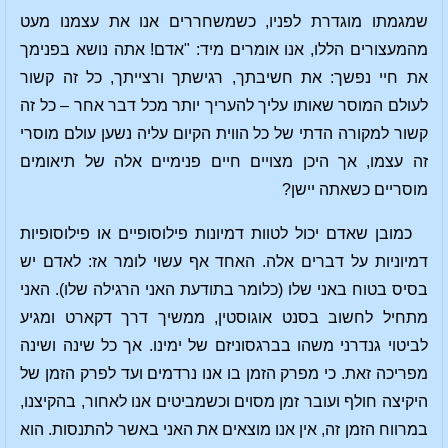
שמגמתו מוגדרת לפניו, כשמשחררים אנו את עצמנו מעט
מהמעצורים הללו, אנו אומרים מיד: "אדם! אתה נושא בפנימך
את חיי נפשך: את חשיבתך, רגישתך ורצייתך, כל זה קשור
לעולם המוסר שאותו עליך להעריך יותר מכל דבר אחר – כל זה
קשור למקורה הדתי של כל הווית הקיום עליה נשען עולם מוסרי
זה עצמו, אך היכן מצויים חיים פנימיים אלה של תיאומים
מוסריים כשאתה יישן?
כמובן שאדם יכול לטוות דמיונות פילוסופיים או פילוסופיות
דמיוניות על דברים אלה. האחד אף עשוי לומר אז: לאדם יש
בסיס בטוח באני שלו (כלומר בתודעת האני הרגילה שלו). האני
מתחיל לחשוב בסנט אוגוסטין, ממשיך דרך דקארט ומגיע
לביטוי גנדרני משהו בברגסוניזם של ימינו. אך כל שינה ושינה
מפריכה זאת. כי מפרק הזמן בו אנו נרדמים ועד לפרק הזמן של
היקיצה חולף ועובר זמן מסוים וכשמביטים אנו לאחור, בהקיצנו,
במרווח הזמן זה, אין אנו מוצאים את האני באשר להתנסות. הוא