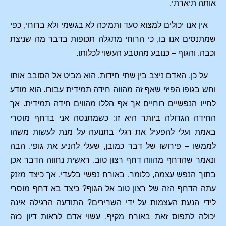
אותה תיארתי.
אין אנו יכולים למצוא סעד ותמיכה לא בגשמי ולא ברוחי, כפי
שמתנסים אנו בו, כי הרוחי מתגלה תכופות בדבר מה שניצת
וכבה, והגוף – כנובע מהטבע העשוי לכלותו.
על כן, האדם ניצב בין שתי חידות. הוא מביט אל הסובב אותו
וחש בגופו הפיזי שאף זה מהווה חידה תמידית עבורו. הוא מודע
לחייו הנפשיים רוחיים אך אף הללו מהווים חידה תמידית. אך
החידה הגדולה ביותר היא זו: כשמתנסה אני בדחף מוסרי
באמת ועלי להפעיל את רגלי בתנועה על מנת לעשות משהו
לממשו – פירושו של דבר כמובן, שעלי להניע את גופי. הבה
ונאמר שהדחף מהווה דחף רצון טוב. ראשית נחווה הדבר אכן
בתוך הנפש עצמה, כלומר, באורח נפשי בלעדי. אך כיצד מזנק
עתה הדחף הזה של רצון טוב אל הגוף? כיצד בא דחף מוסרי
לידי הנעת העצמות על ידי השרירים? התודעה הרגילה אינה
יכולה לתפוס זאת באורח מקיף. עשוי אדם לראות דיון כזה