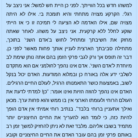
למשהו חדש בכל הווייתך. לפני כן היית חש למשל: אני ניצב על
רגלי. הקרקע מצויה מתחתי והיא תומכת בי. אילו לא היתה
מצויה שם, אילו האדמה לא הציעה לי תמיכה זו כי אז הייתי
שוקע לחלל ללא קרקעית. אני ניצב על משהו. לאחר שאתה
מחזק את חשיבתך ומתחיל לחוש ב'אדם השני' בתוכך,
מתחילה סביבתך הארצית לעניין אותך פחות מאשר לפני כן.
דבר זה תופס אך ורק לגבי פרקי הזמן בהם אתה נותן שימת לב
מיוחדת ל'אדם השני'. אדם אינו נהפך לחולמני אם הוא מתקדם
לשלבי ידע אלה באורח כן ובמלוא המודעות. האדם יכול בנקל
לשוב, באמצעות כושר התאמנותו הרגיל, לעולם החיים הרגילים.
האדם אינו נהפך להוזה הזיות ואינו אומר: "כן! למדתי לדעת את
העולם הרוחי ולעומתו הארצי אין בו ממש והוא פחות ערך. מכאן
ואילך אתעניין ברוחי בלבד". בנתיב רוחי אמיתי אין אדם הופך
להיות כזה, כי לומד הוא להעריך את החיים החיצוניים יותר
מתמיד בשובו אליהם. מלבד זאת לא ניתן להחזיק למשך זמן רב
באותם פרקי זמן בהם עובר האדם את החיים החיצוניים וקובע