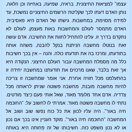
עצמו" למציאות החיצונית. בראיה, שמיעה, באחיזה וכן הלאה,
נותן האדם דעתו לכך שקליטת הרשמים החיצוניים נמשכת, עד
למידה מסוימת, במחשבות. גישתו של האדם היא פאסיבית.
האדם מתמסר לעולם והמחשבות באות מעצמן. לעולם לא
נתקדם בדרך זו. עלינו להתחיל לחוות את החשיבה. אדם עושה
זאת בנוטלו מחשבה הניתנת בנקל להבנה, משהה אותה
בתודעתו, ומרכז בה את תודעתו כולה. והנה – אין בכך חשיבות
כלל מה מסמלת המחשבה עבור העולם החיצוני. הנקודה היא
אך זאת בלבד, שאנו מרכזים את תודעתנו במחשבה יחידה זו
בהתעלמנו מכל חוויה אחרת. אני אומר שמחשבה זו צריכה
להיות מחשבה מובנת, מחשבה פשוטה שניתן לראותה מכל
צדדיה. אדם אחד מלומד מאוד, שאל אותי פעם כיצד מודטים.
נתתי לו מחשבה פשוטה מאוד. אמרתי לו לחשוב על: "החוכמה
חיה באור". היה עליו לכוון את כל כוח נפשו שוב ושוב אל
המחשבה "החוכמה חיה באור". מוקד העניין אינו בכך אם נכון
או לא נכון משפט כזה. חשיבותו של זה פחותה היא באותה