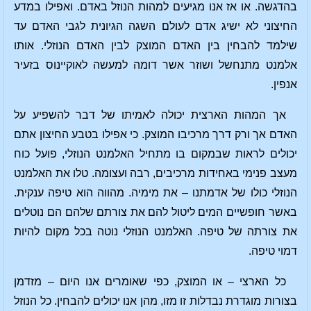
בהדגשה. או אז אנו מגיעים למהות הנוזל באדם. ואפילו במדע
החיצוני לא ישיג אדם לעולם השגה הגיונית לגבי האדם עד
שילמד להבחין בין האדם המוצק לבין האדם הנוזלי. אותו
אלמנט מתנחשל ושוזר אשר דומה למעשה לאוקיינוס בזעיר
אנפין.
אך המהות הארצית יכולה לאמיתו של דבר להשפיע על
האדם אך ורק דרך מרכיבו המוצק. כי אפילו בטבע החיצון אתם
יכולים לראות שבמקום בו מתחיל האלמנט הנוזלי, פועל כוח
מעצב פנימי באחידות מרכיבים, רבה ועצומה. טלו את האלמנט
הנוזלי כולו של אדמתנו – את מימיה. מהווה הוא טיפה ענקית.
באשר חופשיים המים ליטול להם את צורתם שלהם הם נוטלים
את צורתה של טיפה. האלמנט הנוזלי נוטה בכל מקום להיות
דמוי טיפה.
כל הארצי – או המוצק, כפי שאומרים אנו היום – מזדמן
בצורות מוגדרת נבדלות זו מזו, מהן אנו יכולים להבחין. כל הנוזל