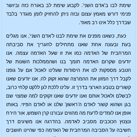
שימת לבו ב'אדם השני'. לקבוע שימת לב באורח כזה וביושר
פנימי דורש מאמץ עצום ובזה ניתן להחזיק לזמן מוגדר בלבד
שבדרך כלל אינו רב מאוד.
כעת, כשאנו מפנים את שימת לבנו ל'אדם השני', אנו מגלים
בעת ובעונה אחת שאנו מתחילים להעריך את סביבתה
המרחבית של האדמה כמו את זו שעל האדמה עצמה. אנו
יודעים שקרום האדמה תומך בנו ושהממלכות השונות של
הטבע מספקות לנו את היסודות שעלינו לאכול אם על גופנו
לקבל דרך המזון את ההמרצה שהוא זקוק לה. אנו יודעים שאנו
קשורים בטבע הארצי בדרך זו. עלינו ללכת לגן ללקט קלחי כרוב,
לבשלם ולאכול אותם ואנו יודעים שאנו זקוקים למה שמצוי שם
בגן ושהוא קשור לאדם ה'ראשון' שלנו או לאדם הפיזי. באותו
אופן אנו לומדים לדעת מה מהווים עבורנו קרן השמש, אור הירח
ונצנוץ הכוכבים מסביב לאדמה. בהדרגה אנו משיגים דרך
חשיבה על הסביבה המרחבית של האדמה כפי שהיינו חושבים