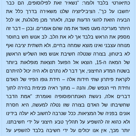
כתיאורטי בלבד ולומר: "נשאיר זאת לפילוסופים, הם כבר
יחשבו על כך". הציביליזציה שלנו משאירה בדרך כלל את
הבעיה הזאת להוגי הדעות שבה, ולאחר מכן מלגלגת, או לכל
היותר מעריכה מעט מאוד את מה שהם אומרים. ובכן – דבר זה
מספק את הראש בלבד אך לא את הלב. לב אנוש חש בחוסר
מנוחה עצבני ואינו מוצא שמחה בחיים, ולא תשתית יציבה ואף
לא ביטחון. בצורה שנטלה חשיבת אנוש מאז השליש הראשון
של המאה ה-15, הוצאו אל הפועל תוצאות מופלאות ביותר
בשטח המדע החיצוני, אך דבר לא נתרם ולא היה יכול להיתרם
לקראת פיתרון שתי חידות אלה – חידת גופו הפיזי של האדם
וחידת חיי הנפש שלו. והנה – מתוך ראיה פנימית בהירה לתוך
דברים אלה, ניגשת האנתרופוסופיה ואומרת: "אמת הדבר
שחשיבתו של האדם בצורה שזו נטלה למעשה, היא חסרת
אונים בפניה של המציאות. ככל שנרבה לחשוב לא יעלה בידינו
ולא כהוא זה להשפיע על תהליך טבע חיצוני על ידי חשיבתנו.
יותר מכך, אין אנו יכולים על ידי חשיבה בלבד להשפיע על