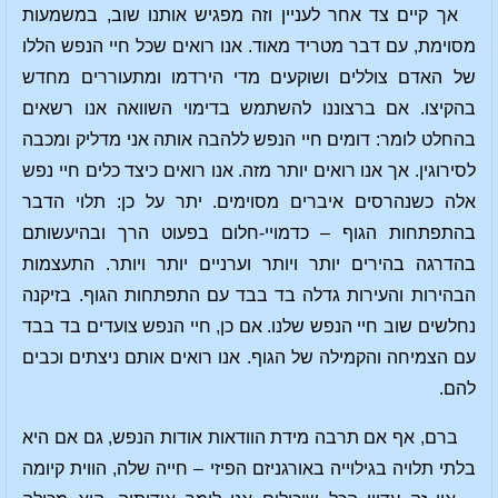
אך קיים צד אחר לעניין וזה מפגיש אותנו שוב, במשמעות
מסוימת, עם דבר מטריד מאוד. אנו רואים שכל חיי הנפש הללו
של האדם צוללים ושוקעים מדי הירדמו ומתעוררים מחדש
בהקיצו. אם ברצוננו להשתמש בדימוי השוואה אנו רשאים
בהחלט לומר: דומים חיי הנפש ללהבה אותה אני מדליק ומכבה
לסירוגין. אך אנו רואים יותר מזה. אנו רואים כיצד כלים חיי נפש
אלה כשנהרסים איברים מסוימים. יתר על כן: תלוי הדבר
בהתפתחות הגוף – כדמויי-חלום בפעוט הרך ובהיעשותם
בהדרגה בהירים יותר ויותר וערניים יותר ויותר. התעצמות
הבהירות והעירות גדלה בד בבד עם התפתחות הגוף. בזיקנה
נחלשים שוב חיי הנפש שלנו. אם כן, חיי הנפש צועדים בד בבד
עם הצמיחה והקמילה של הגוף. אנו רואים אותם ניצתים וכבים
להם.
ברם, אף אם תרבה מידת הוודאות אודות הנפש, גם אם היא
בלתי תלויה בגילוייה באורגניזם הפיזי – חייה שלה, הווית קיומה