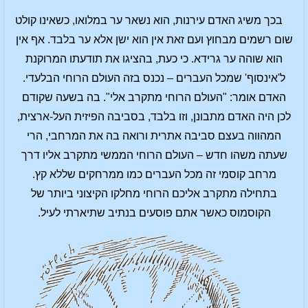
בכך משיג האדם עירנות, הוא נשאר ער במלואו, כשאינו קולט
שום רשמים מבחוץ ועם זאת אין הוא ישן אלא ער בלבד. אף אין
הוא שוהה ער גרידא. כי כעת, בהציגו את תודעתו המרוקנת
ל'אינסוף' שמכל העברים – נכנס בזה העולם הרוחי הבלעדי.
האדם אומר: "העולם הרוחי מתקרב אלי". בה בשעה שקודם
לכן היה האדם מתבונן, וזו בלבד, בסביבה הפיזית העל-ארצית,
המהווה בעצם סביבה אתרית ורואה בה את המרחבי, הרי
שעתה משהו חדש – העולם הרוחי הממשי מתקרב אליו דרך
מרחב קוסמי זה מכל העברים כמו ממרחקים שללא קץ.
בתחילה מתקרב אליכם הרוחי מחלקו הקיצוני ביותר של
הקוסמוס כאשר אתם פוסעים בנתיב שתיארתי לעיל.