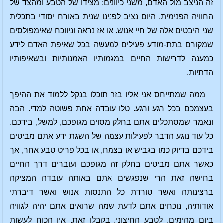
זה הניצב מול האדם, משני כיוונים: מצידו של הטבע ומהצד של
החוויה הפנימית. היום נציב לפנינו שנית באורח יסודי בתכלית
שני היבטים אלה של חיי אנוש. או אז נראה וניווכח שאימפולסים
שמקורם בתת-מודע פעילים למעשה בכל שאיפת האדם לידע
כמענה לדרישות החיים במגמותיו האמנותיות ובשאיפותיו
הדתיות.
ממה שמתייחס אני אליו בזה תוכלו בנקל ללמוד את ההיפך
בעצמכם בכל רגע ורגע. טלו עובדה אחת פשוטה למדי. הבה
ונאמר שמסתכלים אתם בחלק מסוים מגופכם, למשל, בידכם.
כל עוד נוגע הדבר לפעילות עצמה של השגת ידע אתם מביטים
בידכם בדיוק כמו בגביש או בצמח, או בכל פריט טבע אחר, אך
כאשר אתם מביטים בחלק זה מגופכם ועוברים דרך החיים
בחישה זאת הרי שנפגשים אתם באותה עובדה המציקה
ברצינותה ואשר טורדת כל התנסות אנוש ואשר דיברתי
אודותיה, נוכחים אתם לדעת שמה שרואים אתם יהיה לגוויה
ביום מהימים. לטבע החיצוני, בקבלו זאת, אין הכוח לעשות