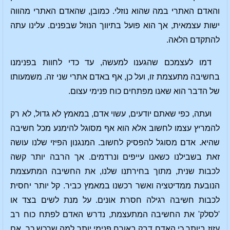
והאדם האתרי במה שהוא נוזלי. כמובן, שהאדם האתרי מהווה
ישות עצמאית, אך הוא פועל בתיווך הנוזל שבפנים. עלינו עתה
להתקדם הלאה.
דמו לעצמכם שהגענו למעשה, עד כדי לחוות בפנימנו
בחשיבה מתעצמת זו, ועל כן, אף באדם אתרי שני זה. משמעותו
של הדבר הוא שאנו מפתחים כוח פנימי עצום.
ועתה, כפי שאתם יודעים, עשוי אדם, במאמץ לא גדול, לא רק
להמריץ עצמו לחשוב אלא הוא אף מסוגל להימנע מכל חשיבה
שהיא. אדם מסוגל להפסיק לחשוב. המנגנון הפיזי שלנו עושה
זאת בשבילנו כשאנו עייפים ונרדמים. אך הרבה יותר קשה
לכבות שנית, מתוך בחירתנו שלנו, את החשיבה המתעצמת
הנובעת ממדיטציה ואשר רכשנו במאמץ כביר. קל יותר יחסית
לכבות חשיבה רגילה חסרת אונים. על מנת לשים בצד או
'לסלק' את החשיבה המתעצמת, נדרש האדם לפתח כוח רב
עזוז ביותר כי האדם דבק באורח פנימי יותר למה שרכש כך. אם