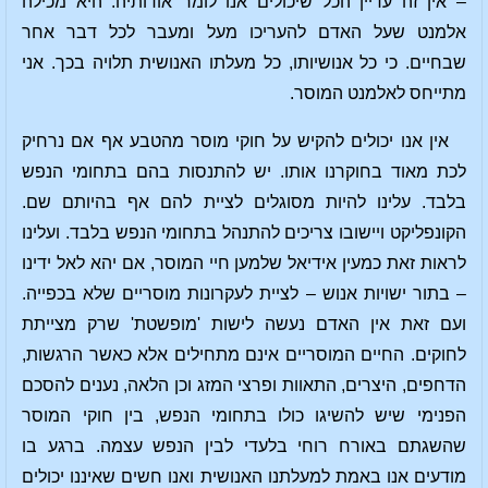
– אין זה עדיין הכל שיכולים אנו לומר אודותיה. היא מכילה
אלמנט שעל האדם להעריכו מעל ומעבר לכל דבר אחר
שבחיים. כי כל אנושיותו, כל מעלתו האנושית תלויה בכך. אני
מתייחס לאלמנט המוסר.
אין אנו יכולים להקיש על חוקי מוסר מהטבע אף אם נרחיק
לכת מאוד בחוקרנו אותו. יש להתנסות בהם בתחומי הנפש
בלבד. עלינו להיות מסוגלים לציית להם אף בהיותם שם.
הקונפליקט ויישובו צריכים להתנהל בתחומי הנפש בלבד. ועלינו
לראות זאת כמעין אידיאל שלמען חיי המוסר, אם יהא לאל ידינו
– בתור ישויות אנוש – לציית לעקרונות מוסריים שלא בכפייה.
ועם זאת אין האדם נעשה לישות 'מופשטת' שרק מצייתת
לחוקים. החיים המוסריים אינם מתחילים אלא כאשר הרגשות,
הדחפים, היצרים, התאוות ופרצי המזג וכן הלאה, נענים להסכם
הפנימי שיש להשיגו כולו בתחומי הנפש, בין חוקי המוסר
שהשגתם באורח רוחי בלעדי לבין הנפש עצמה. ברגע בו
מודעים אנו באמת למעלתנו האנושית ואנו חשים שאיננו יכולים