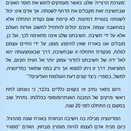
'מערכת הרצייה' שלנו. כאשר מעמיקים לחוש את חוסר האונים
שבחשיבה זאת מקבלים את הדחף לשנותה. אך אדם אינו יכול
לשנותה בטוויית דמיונות. לא קיימת שום נקודת התחלה אלא
במחשבה עצמה. אינכם יכולים להתחיל לחשוב אודות העולם
אלא על ידי חשיבה. חשיבתנו שלנו אינה מתאימה לכך. ועל כן,
מובלים אנו באורח שאין להימנע ממנו, על ידי החיים עצמם
לגלות, מנקודת התחלה זו שבחשיבה, דרך שבאמצעותה יהא
לאל ידה של חשיבתנו לחדור עמוק יותר אל הווית הקיום, אל
המציאות. דרך זו ניתן למצוא אך ורק במה שתואר כמדיטציה,
למשל, בספרי: כיצד קונים דעת העולמות העליונים?"
היום נתאר נתיב זה בקווים כלליים בלבד, כי כוונתנו לתת
ראשי פרקים של המבנה האנתרופוסופי בכללותו. נתחיל שוב
במקום בו התחלנו לפני 20 שנה.
המדיטציה מכילה בה חשיבה הנחווית באורח שונה מהרגיל.
כיום מניח אדם לעצמו להיות מומרץ מבחוץ. האדם "מסגיר