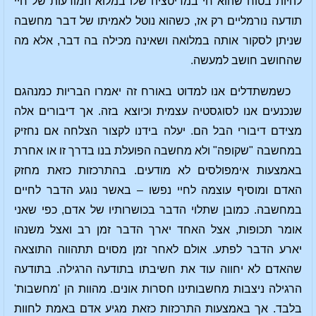
להיות בטוח שהוא חי במדיטציה שלו במלוא המודעות של חיי
תודעה נורמליים רק אז, כשהוא נוטל לאמיתו של דבר מחשבה
שניתן לסקור אותה במלואה ושאינה מכילה בה דבר, אלא מה
שהחושב חושב למעשה.
כשמשתדלים אנו למדוט באורח זה יאמרו הבריות כמנהגם
שנכנעים אנו לסוגסטיה עצמית וכיוצא בזה. אך דיבורים אלה
מצידם דיבורי הבל הם. יעלה בידנו לקצור הצלחה אם נחזיק
במחשבה "שקופה" ולא מחשבה הפועלת בנו בדרך זו או אחרת
באמצעות אימפולסים לא מודעים. בהתרכזות כזאת מחזק
האדם ומוסיף עוצמה לחיי נפשו – באשר נוגע הדבר לחיים
במחשבה. כמובן שתלוי הדבר בכושרותיו של אדם, כפי שאני
אומר תכופות, אצל האחד יארך הדבר זמן רב ואצל משנהו
יארע הדבר לפתע. אולם לאחר זמן מסוים תתהווה התוצאה
שהאדם לא יחווה עוד את חשיבתו בתודעה הרגילה. בתודעה
הרגילה ניצבות מחשבותינו חסרות אונים. מהוות הן 'מחשבות'
בלבד. אך באמצעות התרכזות כזאת מגיע אדם באמת לחוות