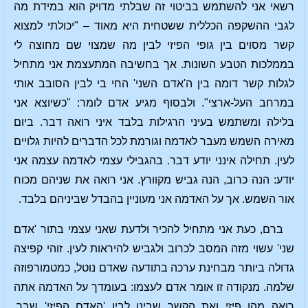
רשאי אני להשתמש בביטוי זה שבלתי מדויק הוא במידת מה
לגבי ההשקפה הכללית ששטחית היא מאוד – "יכולתי למצוא
קשר מסוים בין גופי הפיזי לבין מה שמצוי שם מחוצה לי
בממלכות הטבע השונות. אך בחשיבה המתעצמת אני מתחיל
לגלות קשר דומה בין ה'אדם השני' החי בי לבין הסובב אותי
במרחב העל-ארצי". ולבסוף מגיע אדם לומר: "כשיוצא אני
בלילה ומשתמש בעיני הרגילות בלבד איני רואה דבר. ביום
מאירה השמש מעבר לאדמה וגורמת לכל הדברים להיות גלויים
לעין. תחילה אינני יודע דבר. בהגבילי עצמי לאדמה עצמה אני
יודע: הנה כרוב, הנה גביש מקוורץ. אני רואה את שניהם מכוח
אור השמש. אך על האדמה אני מעוניין בהבדל שביניהם בלבד.
ברם, כעת אני מתחיל להכיר ולדעת שאני עצמי בתור 'אדם
שני' עשוי מזה המסב לכרוב ולגביש להיראות לעין. זוהי קפיצה
גדולה ביותר מבחינת ערכה בתודעה שאדם נוטל, כמטמורפוזה
שלמה. מנקודה זו אומר אדם לעצמו: בעומדך על האדמה אתה
רואה מהו פיזי ואת הקשר שבינו לבין 'האדם הפיזי' שבך.