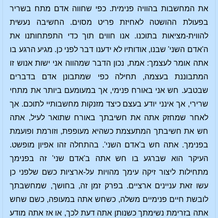
את המחשבות בהוויה פנימית. כפי שחווה אדם מתח בשריר
בפעולת ההושטה לאחיזת פריט מסוים. החשיבה נעשית
להווית-מציאות בתוכנו. אנו חווים תוך כדי התפתחותנו את
ה'אדם השני' שבנו, אודותיו לא ידענו דבר לפני כן. מגיע הרגע בו
אתה אומר לעצמך: אמת, נכון הדבר שמהווה אני ישות אנוש זו
המתבוננת בעצמה, תחילה כפי שמתבונן אדם בדברים
שבטבע. חש אני באורח פנימי, אך במעומעם ביותר את מתחי
שרירי, אך אינני יודע בעצם כיצד מזנקות מחשבותיי לתוכם. אך
לאחר שמחזק אתה את חשיבתך באורח שתואר לעיל, אתה
חש את חשיבתך המתעצמת כשהיא מעופפת, וזורמת ופועמת
בפנימך. אתה חש ב'אדם השני'. בהתחלה זהו אפיון מופשט.
העיקר הוא שברגע בו חש אתה ב'אדם שני' זה בפנימך
מתחילות ליצור זיקה עימך מהויות על-ארציות כשם שלפני כן
עשו זאת עניינים ארציים. בפרק זמן זה, בחושך, שמחשבתך
לובשת חיים פנימיים משלה, כשחש אתה במעופה, כשם שחש
אתה בזרימת נשימתך כשנותן אתה דעת לכך, או אז אתה מודע