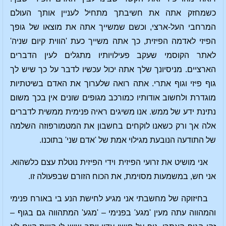
כשמחזק אתה את חשיבתך מתחיל לעניין אותך העולם
המרחבי העל-ארצי, וכשם שמשייך אתה את מוצאו של גופך
הפיזי לאדמה הפיזית, כך אתה משייך כעת 'הווית קיום שניה'
לאתר הקוסמי שעקב פעילויותיו מתגלים לעין הדברים
הארציים. מניסיונך שלך אתה יכול עכשיו לדבר על כך שיש לך
גוף פיזי וגוף אתרי. אתה רואה שלערוך את האדם בשיטתיות
מוגדרת ולחשוב אודותיו כמורכב מגופים שונים אין בכך משום
נתינת ידע של ממש. אנו משיגים ראיה פנימית ממשית לדברים
אלה אך ורק כשאנו לוקחים בחשבון את המטמורפוזה השלמה
של התודעה הנובעת מגילוי אמת של 'אדם שני' בתוכנו.
אני מושיט את זרועי הפיזית וידי הפיזית נוטלת עצם כלשהוא.
אני חש, במשמעות מסוימת, את הכוח הזורם שבפעולה זו.
בחיזוקה של מחשבתי אני מגיע לחישת הנע בי באורח פנימי
והמהווה עתה מעין 'מגע' בפנימי – 'מגע' המתהווה גם בגוף –