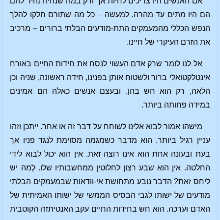
אם האנשים היו צריכים לחיות אך ורק במה שנהיה נהיר להם
הם היו מתים עד מהרה. למעשה – כל מה שתורם חלקו להלך
הנפש הכללי מהמעמקים התת-מודעים הבלתי ברורים – מרכיב
את הזרם העיקרי של חיינו.
אל לנו לומר שרק אדם העשוי לנסח את חידות החיים באורח
אינטלקטואלי ברור ולשטוח אותן בפנינו, חידה ראשונה, שניה וכן
הלאה, רק הוא חש בהן. ובעצם אנשים כאלה הם אמינים
במידה פחותה ביותר.
מישהו אמור לבוא אלינו לשוחח על דבר זה או אחר. ייתכן וזהו
עניין רגיל ביותר. הוא מדבר כשמגמה מסוימת לנגד פניו אך
בעת ובעונה אחת הוא אינו רוצה זאת. אין הוא יכול לבוא לידי
החלטה. אין הוא שבע רצון לחלוטין ממחשבותיו שלו. לְמה יש
ליחס זאת? הדבר נובע מתחושת אי-וודאות שבמעמקים הבלתי
מודעים של ישותו לגבי הבסיס הממשי של ישותו האמיתית של
האדם וערכה. הוא חש בחידות החיים עקב האנטיתזה הקוטבית