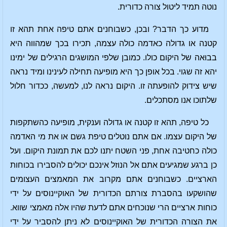
נוטה תמיד ליטול צורה כדורית.
מדוע כך הדבר? ובכן, כשבוחנים אתם טיפה אחת תהא זו
קטנה או גדולה כאדמה כולה עצמה, תכירו בכך שמהווה היא
בבוּאה של היקום כולו. כמובן שלפי המושגים הרגילים של ימינו
יהא זה שגוי. בכל אופן כך היא מופיעה תחילה לעינינו ומיד נראה
שיש צידוק להופעתה זו. היקום נראה לנו, למעשה, ככדור חלול
שלתוכו אנו מסתכלים.
כל טיפה, תהא זו קטנה או גדולה וענקית, מופיעה כהשתקפות
של היקום עצמו. אם אתם נוטלים טיפת גשם או את מי האדמה
כולה כחטיבה אחת, פני השטח יתנו לכם את תמונת היקום. ועל
כן ברגע שמגיעים אתם אל הנוזל אינכם יכולים להסבירו בכוחות
הארציים. כשבוחנים אתם מקרוב את המאמצים העצומים
שהושקעו בהסברת צורתם הכדורית של האוקיינוסים על ידי
כוחות ארציים הרי שנוכחים אתם לדעת שהיו אלה מאמצי שווא.
את הצורה הכדורית של האוקיינוסים לא ניתן להסביר על ידי