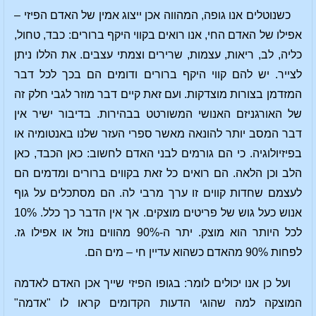
כשנוטלים אנו גופה, המהווה אכן ייצוג אמין של האדם הפיזי –
אפילו של האדם החי, אנו רואים בקווי היקף ברורים: כבד, טחול,
כליה, לב, ריאות, עצמות, שרירים וצמתי עצבים. את הללו ניתן
לצייר. יש להם קווי היקף ברורים ודומים הם בכך לכל דבר
המזדמן בצורות מוצדקות. ועם זאת קיים דבר מוזר לגבי חלק זה
של האורגניזם האנושי המשורטט בבהירות. בדיבור ישיר אין
דבר המסב יותר להונאה מאשר ספרי העזר שלנו באנטומיה או
בפיזיולוגיה. כי הם גורמים לבני האדם לחשוב: כאן הכבד, כאן
הלב וכן הלאה. הם רואים כל זאת בקווים ברורים ומדמים הם
לעצמם שחדות קווים זו ערך מרבי לה. הם מסתכלים על גוף
אנוש כעל גוש של פריטים מוצקים. אך אין הדבר כך כלל. 10%
לכל היותר הוא מוצק. יתר ה-90% מהווים נוזל או אפילו גז.
לפחות 90% מהאדם כשהוא עדיין חי – מים הם.
ועל כן אנו יכולים לומר: בגופו הפיזי שייך אכן האדם לאדמה
המוצקה למה שהוגי הדעות הקדומים קראו לו "אדמה"