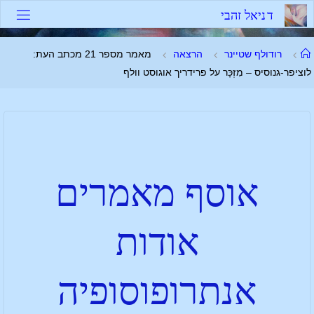
ד
נ
י
א
ל
ז
ה
ב
י
רודולף שטיינר
הרצאה
מאמר מספר 21 מכתב העת:
לוציפר-גנוסיס – מִזְכָּר על פרידריך אוגוסט וולף
אוסף מאמרים
אודות
אנתרופוסופיה