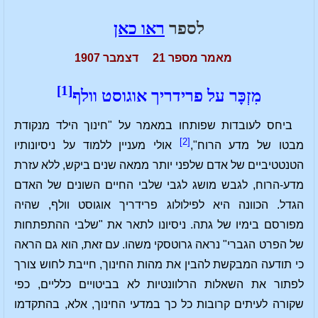
לספר
ראו כאן
מאמר מספר 21 דצמבר 1907
[1]
מִזְכָּר על פרידריך אוגוסט וולף
ביחס לעובדות שפותחו במאמר על "חינוך הילד מנקודת
[2]
מבטו של מדע הרוח",
אולי מעניין ללמוד על ניסיונותיו
הטנטטיביים של אדם שלפני יותר ממאה שנים ביקש, ללא עזרת
מדע-הרוח, לגבש מושג לגבי שלבי החיים השונים של האדם
הגדל. הכוונה היא לפילולוג פרידריך אוגוסט וולף, שהיה
מפורסם בימיו של גתה. ניסיונו לתאר את "שלבי ההתפתחות
של הפרט הגברי" נראה גרוטסקי משהו. עם זאת, הוא גם הראה
כי תודעה המבקשת להבין את מהות החינוך, חייבת לחוש צורך
לפתור את השאלות הרלוונטיות לא בביטויים כלליים, כפי
שקורה לעיתים קרובות כל כך במדעי החינוך, אלא, בהתקדמו