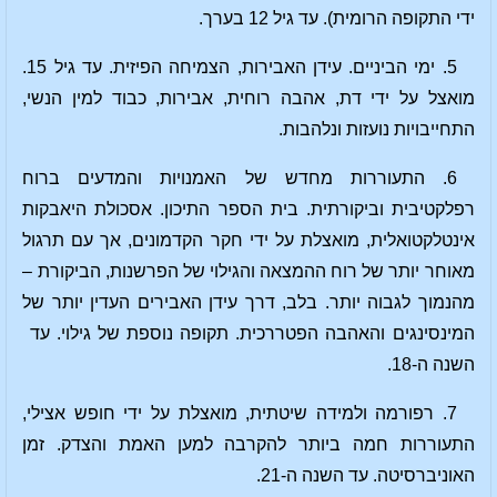
ידי התקופה הרומית). עד גיל 12 בערך.
5. ימי הביניים. עידן האבירות, הצמיחה הפיזית. עד גיל 15.
מואצל על ידי דת, אהבה רוחית, אבירות, כבוד למין הנשי,
התחייבויות נועזות ונלהבות.
6. התעוררות מחדש של האמנויות והמדעים ברוח
רפלקטיבית וביקורתית. בית הספר התיכון. אסכולת היאבקות
אינטלקטואלית, מואצלת על ידי חקר הקדמונים, אך עם תרגול
מאוחר יותר של רוח ההמצאה והגילוי של הפרשנות, הביקורת –
מהנמוך לגבוה יותר. בלב, דרך עידן האבירים העדין יותר של
המינסינגים והאהבה הפטררכית. תקופה נוספת של גילוי. עד ​​
השנה ה-18.
7. רפורמה ולמידה שיטתית, מואצלת על ידי חופש אצילי,
התעוררות חמה ביותר להקרבה למען האמת והצדק. זמן
האוניברסיטה. עד השנה ה-21.