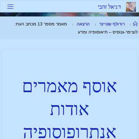
ד
נ
י
א
ל
ז
ה
ב
י
רודולף שטיינר
הרצאה
מאמר מספר 13 מכתב העת:
לוציפר-גנוסיס – תיאוסופיה ומדע
אוסף מאמרים
אודות
אנתרופוסופיה