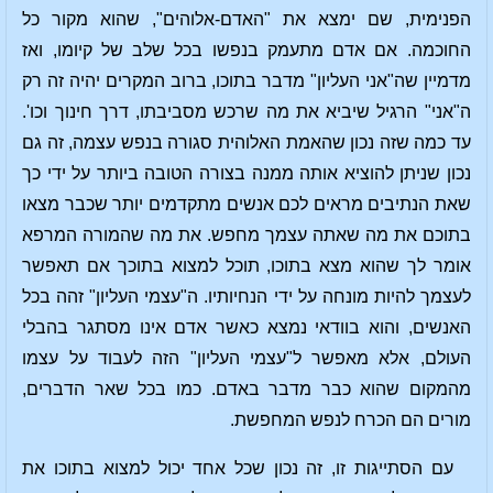
הפנימית, שם ימצא את "האדם-אלוהים", שהוא מקור כל
החוכמה. אם אדם מתעמק בנפשו בכל שלב של קיומו, ואז
מדמיין שה"אני העליון" מדבר בתוכו, ברוב המקרים יהיה זה רק
ה"אני" הרגיל שיביא את מה שרכש מסביבתו, דרך חינוך וכו'.
עד כמה שזה נכון שהאמת האלוהית סגורה בנפש עצמה, זה גם
נכון שניתן להוציא אותה ממנה בצורה הטובה ביותר על ידי כך
שאת הנתיבים מראים לכם אנשים מתקדמים יותר שכבר מצאו
בתוכם את מה שאתה עצמך מחפש. את מה שהמורה המרפא
אומר לך שהוא מצא בתוכו, תוכל למצוא בתוכך אם תאפשר
לעצמך להיות מונחה על ידי הנחיותיו. ה"עצמי העליון" זהה בכל
האנשים, והוא בוודאי נמצא כאשר אדם אינו מסתגר בהבלי
העולם, אלא מאפשר ל"עצמי העליון" הזה לעבוד על עצמו
מהמקום שהוא כבר מדבר באדם. כמו בכל שאר הדברים,
מורים הם הכרח לנפש המחפשת.
עם הסתייגות זו, זה נכון שכל אחד יכול למצוא בתוכו את