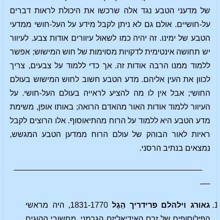
של מדעני הטבע נגד אלה שרכשו את היכולת לראות דברים
על-חושיים. אולם גם לא ניתן לקבל מידע על העל-חושי ממדעי
הטבע של ימינו. זה יהיה כמו לשאול עיוורים אודות צבע. לעיוור
יש תחושה אינטימית לדקויות מסוימות של חוש המישוש; אפשר
ללמוד ממנו הרבה אודות זה. אך כדי ללמוד על צבעים, צריך
לכוון את העין אליהם. מדע הטבע חשוב לחוש המישוש בעולם
החושי; אבל אין לו מה להציע לראייה בעולם העל-חושי. על
העיוור ללמוד אודות האור מהאדם הרואה; באותו אופן, משימת
מדע הטבע היא ללמוד על הרוח מהתיאוסוף. אלו הרוצים לקבל
ראיות לאור הבוהק של עולם הרוח ממדען הטבע המגשש,
נמצאים בנתיב הרסני.
————————————————————————
—-
גאורג וילהלם פרידריך הֵגֶל
1831-1770, היה מראשי
הפילוסופים של זרם האידיאליזם הגרמני, מחשובי ההוגים