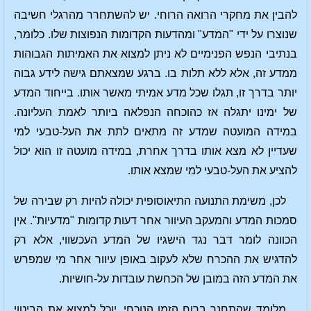
להבין את מחקרי הרואה הרוחי. יש להשתחרר מהרגלי חשיבה
שנוצרו על ידי "המדע" ומהדעות הקדומות הנפוצות שלו. כלומר,
בנתיבי הנפש הפנימיים לא ניתן למצוא את האמיתות הגבוהות
ממדע זה, אלא ללא תלות בו. ברגע שמצאתם גישה לידע גבוה
יותר בדרך זו, תגלו שכל מדע אמיתי מאשר אותו. בייחוד המדע
של ימינו יתגלה אז כהוכחה הנפלאה ביותר לאמת העליונה.
במידה המועטה שמדע זה מתאים לתת את העל-טבעי למי
שעדיין לא מצא אותו בדרך אחרת, במידה מועטה זו הוא יכול
להציע את העל-טבעי למי שמצא אותו.
לכן, משימת התנועה התיאוסופית יכולה להיות רק שבירה של
סמכות המדע והמעקב העיוור אחר דעות קדומות "מדעיות". אין
הכוונה לומר דבר נגד הישגיו של המדע העכשווי, אלא רק
להדגיש את ההכרח שלא לעקוב באופן עיוור אחר מי שמפרש
את המדע הזה במובן של הכחשת עובדות על-חושיות.
מלומד שהתחנך ברוח הזמן הנוכחי, יוכל למצוא את הביטוי