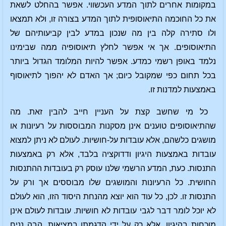
במקומות אחרים לתוך המדע העכשווי. אפשר בהחלט לשאת
את כל החוכמה התיאוסופית לתוך המדע בצורה זו, ולא תמצאו
ולו סתירה קלה בין מה שנכון במדע לבין קביעותיהם של
התיאוסופים. אך אי אפשר לחלץ תיאוסופיה ממה שבימינו
נלמד באופן רשמי כמדע. אפשר להיות המלומד הגדול ביותר
בכל תחום כפי שמקובל כיום; אך האדם לא יהפוך לתיאוסוף
באמצעות למדנות זו.
כל מי שחשב קצת על העניין חייב להבין זאת. מה
שהתיאוסופים טוענים אינן מסקנות המבוססות על רעיונות או
מושגים כלשהם, אלא עובדות על-חושיות. לעולם לא ניתן למצוא
עובדות באמצעות היגיון ודדוקציה בלבד, אלא רק באמצעות
התנסות. כעת, המדע הרשמי שלנו עוסק רק בעובדות ההתנסות
החושית. כל הרעיונות והמושגים שלו מבוססים אך ורק על
התנסות זו. לכן, כל עוד הוא יוצא מהנחת היסוד הזו, הוא לעולם
לא יוכל לומר דבר לגבי עובדות לא חושיות. עובדות לעולם אינן
מוכחות בהיגיון, אלא רק על ידי הדגמתן במציאות. הבה נניח