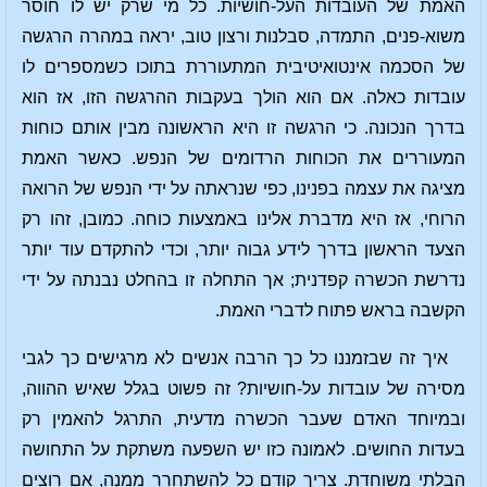
האמת של העובדות העל-חושיות. כל מי שרק יש לו חוסר
משוא-פנים, התמדה, סבלנות ורצון טוב, יראה במהרה הרגשה
של הסכמה אינטואיטיבית המתעוררת בתוכו כשמספרים לו
עובדות כאלה. אם הוא הולך בעקבות ההרגשה הזו, אז הוא
בדרך הנכונה. כי הרגשה זו היא הראשונה מבין אותם כוחות
המעוררים את הכוחות הרדומים של הנפש. כאשר האמת
מציגה את עצמה בפנינו, כפי שנראתה על ידי הנפש של הרואה
הרוחי, אז היא מדברת אלינו באמצעות כוחה. כמובן, זהו רק
הצעד הראשון בדרך לידע גבוה יותר, וכדי להתקדם עוד יותר
נדרשת הכשרה קפדנית; אך התחלה זו בהחלט נבנתה על ידי
הקשבה בראש פתוח לדברי האמת.
איך זה שבזמננו כל כך הרבה אנשים לא מרגישים כך לגבי
מסירה של עובדות על-חושיות? זה פשוט בגלל שאיש ההווה,
ובמיוחד האדם שעבר הכשרה מדעית, התרגל להאמין רק
בעדות החושים. לאמונה כזו יש השפעה משתקת על התחושה
הבלתי משוחדת. צריך קודם כל להשתחרר ממנה, אם רוצים