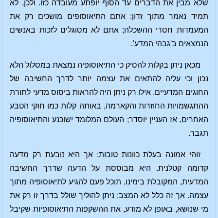
שלא מבין את הדברים עד הסוף יופתע מעובדה כזו. ולכן, לא
תמיד נאמר מתוך זדון: אתם התיאוסופים מושכים רק את
המעמדות חסרי ההשכלה; אתם לא מסוגלים לזכות באנשים
הנמצאים ב'גבהי המדע'.
מכאן ניתן בקלות להסיק כי התיאוסופיה נמצאת במסלול הלא
נכון וכי עליה להתאים את עצמה יותר לדרך החשיבה של
החוגים המדעיים. אילו רק ניתן היה להראות ביסוס מדעי לתורת
ההתגשמויות החוזרות והקארמה, באותה קלות כמו חוקי הטבע
האחרים, אז העניין יוסדר; העולם המלומד ישוכנע והתיאוסופיה
תגבר.
זוהי אמונה בעלת כוונות טובות; אך היא נובעת רק מדעה
קדומה קטלנית. היא מבוססת על הדעה שדרך החשיבה
המדעית, המקובלת בימינו, תוכל פעם להגיע לתיאוסופיה מתוך
עצמה. אך זה כלל לא המצב; ניתן להוליך שולל בדרך זו רק את
מי שנושא, באופן לא מודע, את ההשקפות התיאוסופיות שקיבל