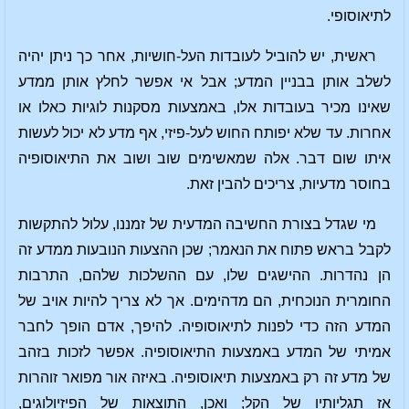
לתיאוסופי.
ראשית, יש להוביל לעובדות העל-חושיות, אחר כך ניתן יהיה
לשלב אותן בבניין המדע; אבל אי אפשר לחלץ אותן ממדע
שאינו מכיר בעובדות אלו, באמצעות מסקנות לוגיות כאלו או
אחרות. עד שלא יפותח החוש לעל-פיזי, אף מדע לא יכול לעשות
איתו שום דבר. אלה שמאשימים שוב ושוב את התיאוסופיה
בחוסר מדעיות, צריכים להבין זאת.
מי שגדל בצורת החשיבה המדעית של זמננו, עלול להתקשות
לקבל בראש פתוח את הנאמר; שכן ההצעות הנובעות ממדע זה
הן נהדרות. ההישגים שלו, עם ההשלכות שלהם, התרבות
החומרית הנוכחית, הם מדהימים. אך לא צריך להיות אויב של
המדע הזה כדי לפנות לתיאוסופיה. להיפך, אדם הופך לחבר
אמיתי של המדע באמצעות התיאוסופיה. אפשר לזכות בזהב
של מדע זה רק באמצעות תיאוסופיה. באיזה אור מפואר זוהרות
אז תגליותיו של הקל; ואכן, התוצאות של הפיזיולוגים,