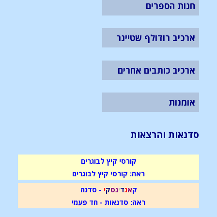
חנות הספרים
ארכיב רודולף שטיינר
ארכיב כותבים אחרים
אומנות
סדנאות והרצאות
קורסי קיץ לבוגרים
ראה: קורסי קיץ לבוגרים
ק
א
נ
ד
י
נ
ס
ק
י
- סדנה
ראה: סדנאות - חד פעמי