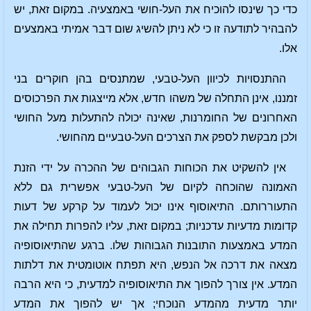
כדי כך שינסו להוכיח את העל-חושי באמצעיה. במקום זאת, יש
להבהיר לתודעה זו כי לא ניתן להשיג שום דבר אמיתי באמצעים
אלו.
ההתנסויות לכיוון העל-טבעי, שמתנסים בהן חוקרים בני
זמננו, אינן התחלה של משהו חדש, אלא מייצגות את הפרכוסים
האחרונים של החומרנות, שאינה יכולה להתעלות מעל החושי
ולכן מבקשת לספק את הצרכים העל-טבעיים מהחושי.
אין להשקיט את הכוחות הגבוהים של ההכרה על ידי הזנת
האמונה שהוכחה לקיום של העל-טבעי אפשרית גם ללא
התעוררותם. התיאוסוף אינו יכול לעמוד על קרקע של דעות
קדומות מדעיות עדכניות; במקום זאת, עליו להפרות תחילה את
המדע באמצעות התובנות הגבוהות שלו. ברגע שהתיאוסופיה
מצאה את דרכה אל הנפש, היא תפתח אוטומטית את דלתות
המדע. אין צורך להפוך את התיאוסופיה למדעית, כי היא הרבה
יותר מדעית מהמדע הנוכחי; אך יש להפוך את המדע