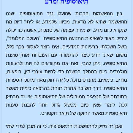
תיאוסופיה ומדע
בין ההאשמות הרבות שהועלו נגד התיאוסופיה ישנה
ההאשמה שהיא לא מדעית. מכיוון שלמדע, או ליתר דיוק מה
שנקרא כיום מדע, יש מידה עצומה של סמכות, אשמה כזו יכולה
להזיק מאוד לשאיפות התנועה התיאוסופית. "העולם המלומד",
בשל השכלתו ברעיונות המדעיים, אינו רוצה לעסוק בכך כלל,
משום שאינו יודע כיצד להתמודד עם העובדות אותן טוענת
התיאוסופיה. ניתן להבין זאת אם מתוודעים לחוויות ולרעיונות
הנלמדים כיום במהלך הכשרה כדי להיות עורכי דין, רופאים,
מורים, כימאים, מהנדסים וכו'. כל זה רחוק מאוד מתוכן הספרות
התיאוסופית. דרך חשיבה אחרת רווחת בהרצאה כימית מאשר
בתורתם של הנציגים המובילים של התיאוסופיה. אין זה מרחיק
לכת לומר שאין כיום מכשול גדול יותר להבנת טענות
תיאוסופיות מאשר החזקה של תואר דוקטורט.
ואכן זה מזיק להתפשטות התיאוסופיה. כי זה מובן למדי שמי