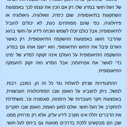
של העל-חושי במדע שלו רק אם הכין את עצמו לכך באמצעות
השתקעות בתיאוסופיה. שום כימיה, זואולוגיה, גיאולוגיה או
פיזיולוגיה, כפי שהם מפותחים כעת, לא יכולים להוביל
לתיאוסופיה; אבל כולם יוכלו לשמש הוכחה לידע על-חושי ברגע
שהדבר הושג באמצעות ההשקפה התיאוסופית. רק כאשר
האדם קיבל את החוש התיאוסופי, הוא יישם אותו גם במדע.
ההשקפה התיאוסופית על העולם אינה זקוקה למדע של ימינו
כדי לאשר את אמיתותה; אבל המדע הזה זקוק להעמקה
התיאוסופית.
ההתנגדויות שניתן להעלות נגד כל זה הן, כמובן, רבות.
למשל, ניתן להצביע על האופן שבו הפסיכולוגיה העכשווית,
באמצעות חקר העובדות של היפנוזה, סוגסטיה וכו', משתדלת
להתקרב אל העל-חושי. אולם למען האמת, האופן שבו חוקרים
את הדברים הללו אינו מקרב לידע עליון, אלא רק מרחיק ממנו.
שכן הם מבקשים ללכת בדרכים מטעות גם ביחס לעל-חושי.