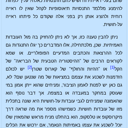
שהם בעלי ראיית-רוח ושיש להם התנסויות כאלה? עליך לפחות
להימנע מללמד התנסויות תיאוסופיות לקהל שאין לו ראייה
רוחית ולהציג אותן רק בפני אלה שקודם כל פיתחו ראייה
על-חושית.
ניתן להבין טענה כזו, אך לא ניתן להחזיק בה מול העובדות
האמיתיות. שכן, מלכתחילה, אלו המדברים כך יגלו התנגדות גם
לכל ההרצאות והכתבים המדעיים הפופולריים. או שמא
לקוראים הרבים של "ההיסטוריה הטבעית של הבריאה" של
[2]
[1]
הקל
או "ההיות והחולף" של קארוס שטרן
יש לכולם
הזדמנות לשכנע את עצמם במציאות של מה שנטען שם? לא,
גם כאן יש לפנות לאמון הציבור, ומניחים שהוא ייתן אמון במי
שעוסק במחקר במעבדה או במצפה. אך דבר נוסף הוא
שהאמונה שמניחים לגבי עובדות על-חושיות היא שונה בתכלית
מזו של עובדות חושיות. כשמישהו מספר את מה שראה דרך
מיקרוסקופ או טלסקופ, הוא בהחלט מניח מראש שהמאזין שלו
יוכל לשכנע את עצמו באמיתות הנאמר, אם ירכוש את הכלים