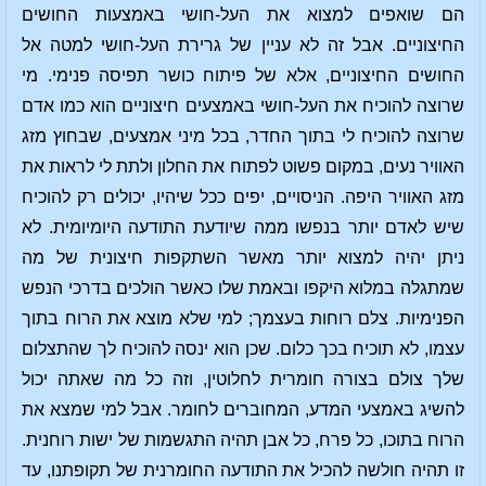
הם שואפים למצוא את העל-חושי באמצעות החושים
החיצוניים. אבל זה לא עניין של גרירת העל-חושי למטה אל
החושים החיצוניים, אלא של פיתוח כושר תפיסה פנימי. מי
שרוצה להוכיח את העל-חושי באמצעים חיצוניים הוא כמו אדם
שרוצה להוכיח לי בתוך החדר, בכל מיני אמצעים, שבחוץ מזג
האוויר נעים, במקום פשוט לפתוח את החלון ולתת לי לראות את
מזג האוויר היפה. הניסויים, יפים ככל שיהיו, יכולים רק להוכיח
שיש לאדם יותר בנפשו ממה שיודעת התודעה היומיומית. לא
ניתן יהיה למצוא יותר מאשר השתקפות חיצונית של מה
שמתגלה במלוא היקפו ובאמת שלו כאשר הולכים בדרכי הנפש
הפנימיות. צלם רוחות בעצמך; למי שלא מוצא את הרוח בתוך
עצמו, לא תוכיח בכך כלום. שכן הוא ינסה להוכיח לך שהתצלום
שלך צולם בצורה חומרית לחלוטין, וזה כל מה שאתה יכול
להשיג באמצעי המדע, המחוברים לחומר. אבל למי שמצא את
הרוח בתוכו, כל פרח, כל אבן תהיה התגשמות של ישות רוחנית.
זו תהיה חולשה להכיל את התודעה החומרנית של תקופתנו, עד