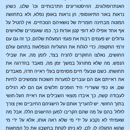
האנתרופולוגים, ההיסטוריונים התרבותיים וכו' שלנו, כשהן
נראות באור התיאוסופי, הן נראות באופן נפלא, ולא בתחושה
המוטה מבחינה חומרית של נושאיהם הנוכחיים. אין להטיל על
אף אחד אפילו לא דופי קטן אודות כך. כמו שאומרים שלאישים
גדולים יש פעמים רבות את פגמי המעלות שלהם, כך זה גם עם
זרמי התקופה. כדי לגלות את התגליות הנפלאות בתחום עולם
החושים, נאלצו החוקרים להניח בצד, לזמן מה, את שבילי
הנפש. מה שלא מתורגל במשך זמן מה, מאבד בהדרגה את
תחושתו. כשם שבעלי חיים מסוימים בעלי ראייה חדה, מאבדים
את ראייתם אם הם עוברים למערות חשוכות וממשיכים לחיות
שם, או כפי ששרירי היד הופכים חלשים אם הם לא רגילים
לעבודה קשה, כך איבדו מוצאי השבילים את ראיית העל-חושי
בתוך החושי. יש להעריך אותם על הישגיהם החיוביים ואין צורך
לזלזל בהם על מה שהם הקריבו למען ההישגים הללו. אבל מה
שאמיתי לא נקבע על ידי מי שלא ראה אותו, אלא על ידי מי
שהוא התגלה לו. לכן, לא ניתן לקחת בחשבון את כל המחאות