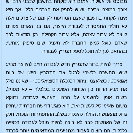
מבוסס על אשליה. אמנם היא לוקחת בחשבון שלבני אדם יש
צורך במוצרי צריכה, ושיש לספק את הצרכים הללו, אך היא
אינה לוקחת בחשבון שעצם המודעות לקיומם של צרכים אלה
לא תוליד התמסרות לעבודת הייצור, אם בני האדם צפויים
לייצר לא עבור עצמם, אלא עבור הקהילה. רק מודעות לכך
שאדם פועל למען החברה לא תעניק שום סיפוק מוחשי;
ובהתאם לכך לא תוכל לספק תמריץ לעבודה.
צריך להיות ברור שתמריץ חדש לעבודה חייב להיווצר מרגע
שיש מחשבה כלשהי לבטל את התמריץ הישן של רווח
אגואיסטי. כשלעצמו, ניהול הכלכלה הסוציאליסטי – שאיננו כולל
את מניע הרווח בין הכוחות הפועלים בכלכלה – לא מסוגל,
בשום אופן, להשפיע על הרצון האנושי לעבודה. ודווקא
משום
שאינו
יכול
לעשות זאת, הוא פוגש דרישה חברתית שחלק
גדול מהאנושות החלה להעלות בשלב ההתפתחות הנוכחי. חלק
זה של האנושות כבר לא רוצה להיות מובל לעבודה בכפייה
כלכלית. הם רוצים
לעבוד ממניעים המתאימים יותר לכבוד