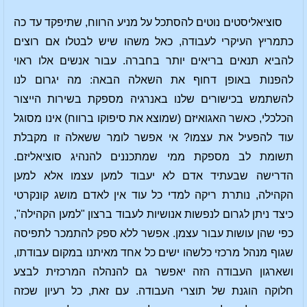
סוציאליסטים נוטים להסתכל על מניע הרווח, שתיפקד עד כה
כתמריץ העיקרי לעבודה, כאל משהו שיש לבטלו אם רוצים
להביא תנאים בריאים יותר בחברה. עבור אנשים אלו ראוי
להפנות באופן דחוף את השאלה הבאה: מה יגרום לנו
להשתמש בכישורים שלנו באנרגיה מספקת בשירות הייצור
הכלכלי, כאשר האגואיזם (שמוצא את סיפוקו ברווח) אינו מסוגל
עוד להפעיל את עצמו? אי אפשר לומר ששאלה זו מקבלת
תשומת לב מספקת ממי שמתכננים להנהיג סוציאליזם.
הדרישה שבעתיד אדם לא יעבוד למען עצמו אלא למען
הקהילה, נותרת ריקה למדי כל עוד אין לאדם מושג קונקרטי
כיצד ניתן לגרום לנפשות אנושיות לעבוד ברצון "למען הקהילה",
כפי שהן עושות עבור עצמן. אפשר ללא ספק להתמכר לתפיסה
שגוף מנהל מרכזי כלשהו ישים כל אחד מאיתנו במקום עבודתו,
ושארגון העבודה הזה יאפשר גם להנהלה המרכזית לבצע
חלוקה הוגנת של תוצרי העבודה. עם זאת, כל רעיון שכזה