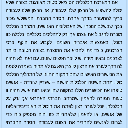
אם המערכת הכלכלית הסוציאליסטית מאורגנת בצורה שלא
יכולה להשפיע על הרצון שלנו לעבודה, אזי הרצון שלנו לעבודה
צריך להתעורר בדרך אחרת. הסדר החברתי המשולש מכיר
בכך שבשלב הנוכחי של האבולוציה האנושית, המרחב הכלכלי
מוכרח להגביל את עצמו אך ורק לתהליכים כלכליים. כלכלה כזו
תוכל, באמצעות איבריה השונים, לקבוע את היקף צרכי
הצרכנים, כיצד ניתן להביא את התוצרת בצורה הטובה ביותר
לצרכנים ובאיזו מידה יש לייצר חפצים שונים. עם זאת, לא תהיה
לה דרך לעורר את הרצון לייצר; היא גם לא תהיה בעמדה לטפח
את הכישורים האישיים שהם המקור החיוני של התהליך הכלכלי
כולו. תחת השיטה הכלכלית הישנה – שעדיין שורדת – אנשים
טיפחו את הכישורים הללו בתקווה שהן יביאו רווח אישי. תהיה זו
טעות חמורה להאמין שמרחב חברתי האחראי
אך ורק
על
הכלכלה, יוכל לעורר רצון לפתח את היכולות האינדיבידואליות
של אנשים, או להאמין שלאחריות כזו יהיה מספיק כוח כדי
לגרום לאנשים להחדיר את רצונם לעבודה. הסדר החברתי