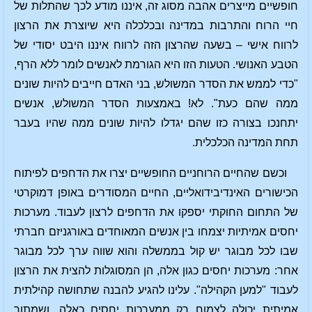
חופשיים מייצרים אהבה מסוג זה, איננו מודע לכך שהתלות של
חיי הרוח והתרבות במדינה ובכלכלה היא שיוצרת את הרצון
לרווח אישי – בשעה שהרצון הזה לרווח איננו היבט יסודי של
הטבע האנושי. הטעות הזו היא הגורמת לאנשים לומר ללא הרף,
"כדי לממש את הסדר המשולש, בני האדם חייבים להיות שונים
ממה שהם כעת". לא! באמצעות הסדר המשולש, אנשים
יתחנכו בצורה כזו שהם יגדלו להיות שונים ממה שהיו בעבר
תחת המדינה הכלכלית.
וכשם שהחיים הרוחניים החופשיים יצרו את הדחפים לפיתוח
הכישורים האינדיבידואליים, החיים המסודרים באופן דמוקרטי
של התחום החוקתי יספקו את הדחפים לרצון לעבוד. מערכות
יחסים אמיתיות יצמחו בין אנשים המאוחדים באורגניזם חברתי
שבו לכל מבוגר יש קול בממשלה והוא שווה ערך לכל מבוגר
אחר: מערכות יחסים כגון אלה, הן המסוגלות להצית את הרצון
לעבוד "למען הקהילה". עלינו להגיע להבנה שתחושה קהילתית
אמיתית יכולה לצמוח רק ממערכות יחסים כאלה, ושמתוך