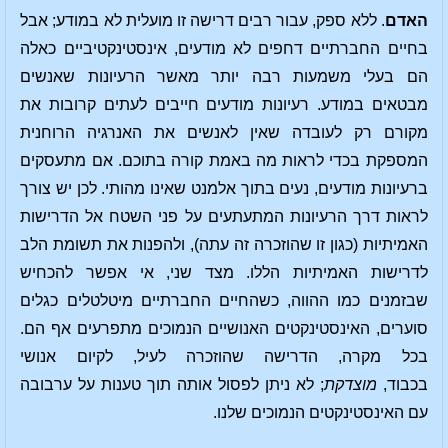
האדם
. ללא ספק, עבור רבים דרישה זו מועלית לא במודע; אבל
בחיים החברתיים דחפים לא מודעים, אינסטינקטיביים כאלה
הם בעלי משמעות רבה יותר מאשר הרעיונות שאנשים
מבטאים במודע. רעיונות מודעים חייבים לעתים קרובות את
מקורם רק לעובדה שאין לאנשים את האנרגיה הרוחנית
המספקת בכדי לראות מה באמת קורה בתוכם. אם מתעסקים
ברעיונות מודעים, נעים בתוך אלמנט שאינו מהותי. לכן יש צורך
לראות דרך הרעיונות המתעתעים על פני השטח אל הדרישות
האמיתיות (כגון זו שהוזכרה זה עתה), ולהפנות את תשומת הלב
לדרישות האמיתיות הללו. מצד שני, אי אפשר להכחיש
שבזמנים כמו ההווה, כשהחיים החברתיים מיטלטלים כגלים
סוערים, האינסטינקטים האנושיים הנמוכים מתפרעים אף הם.
בכל מקרה, הדרישה שהוזכרה לעיל, לקיום אנושי
בכבוד,
מוצדקת
; לא ניתן לפסול אותה תוך טענות על ערבובה
עם האינסטינקטים הנמוכים שלנו.