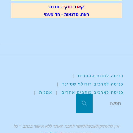
ק
א
נ
ד
י
נ
ס
ק
י
- סדנה
ראה: סדנאות - חד פעמי
כניסה לחנות הספרים
|
כניסה לארכיב רודולף שטיינר
|
כניסה לארכיב כותבים אחרים
|
אמנות
|
אין להעתיק/לשכפל/לקשר לתכני האתר ללא אישור בכתב * כל