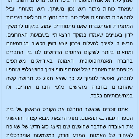
שנתן לאידיאל אנתרופוסופי זה ביטוי חיצוני מרשים, חשוב יותר
שנאחד כוחות מתוך רגש נכון משותף. רגש משותף יוביל
למחשבות משותפות ויוליד כוח, דבר נחוץ ביותר לאור היריבות
המתמדת והמתגברת שאנו מתמודדים עמה. במקום להמשיך
לדון בעניינים שעמדו במוקד הרצאותיי בשבועות האחרונים,
הרשו לי לפיכך להעלות זיכרון יוצא דופן הקשור בגיתהאנום
ומתאים ביותר לשיקום היחסים הדרושים לנו בין החברים
בחברה האנתרופוסופית. האמונה באידיאלים משותפים
מטפחת את האהבה שכל אנתרופוסוף צריך לחוש כלפי שותפיו
לחברה, ואפשר לסמוך על כך שהיא תפיג כל תחושה קשה
שהחברים בחברה מרגישים כלפי חברים אחרים, ולו
במחשבותיהם בלבד.
אתם זוכרים שכאשר התחלנו את הקורס הראשון של בית
הספר הגבוה בגיתהאנום, נתתי הרצאת מבוא קצרה והדגשתי
את העובדה שהדבר שהוגשם שם מייצג סוג חדש של שאיפה
לאיחוד של האמנות, המדע והדת, במשמעות אוניברסלית