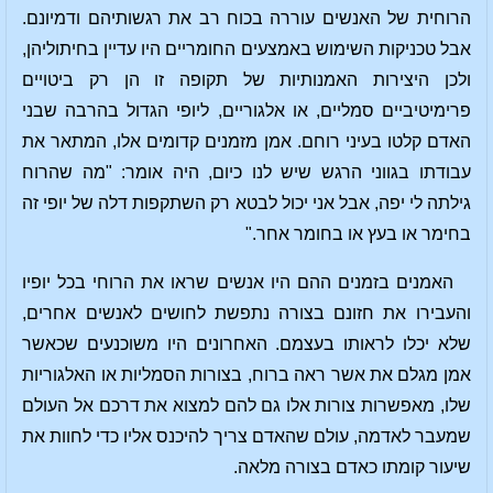
הרוחית של האנשים עוררה בכוח רב את רגשותיהם ודמיונם.
אבל טכניקות השימוש באמצעים החומריים היו עדיין בחיתוליהן,
ולכן היצירות האמנותיות של תקופה זו הן רק ביטויים
פרימיטיביים סמליים, או אלגוריים, ליופי הגדול בהרבה שבני
האדם קלטו בעיני רוחם. אמן מזמנים קדומים אלו, המתאר את
עבודתו בגווני הרגש שיש לנו כיום, היה אומר: "מה שהרוח
גילתה לי יפה, אבל אני יכול לבטא רק השתקפות דלה של יופי זה
בחימר או בעץ או בחומר אחר."
האמנים בזמנים ההם היו אנשים שראו את הרוחי בכל יופיו
והעבירו את חזונם בצורה נתפשת לחושים לאנשים אחרים,
שלא יכלו לראותו בעצמם. האחרונים היו משוכנעים שכאשר
אמן מגלם את אשר ראה ברוח, בצורות הסמליות או האלגוריות
שלו, מאפשרות צורות אלו גם להם למצוא את דרכם אל העולם
שמעבר לאדמה, עולם שהאדם צריך להיכנס אליו כדי לחוות את
שיעור קומתו כאדם בצורה מלאה.