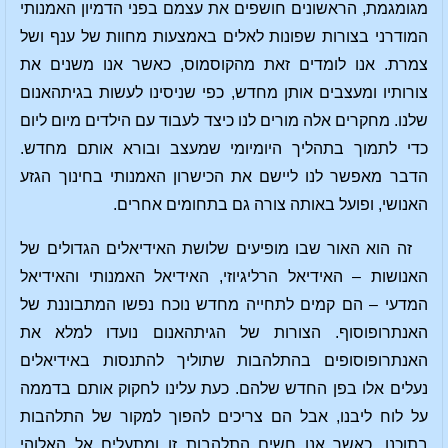
מגומגמת, הראשונים חושפים את עצמם בפני הדמיון האמנותי
המודרני בצורות שפונות לאלים באמצעות מחוות של ענף ושל
צמרת. אנו לומדים זאת מהקוסמוס, כאשר אנו משנים את
צורותיו ומעצבים אותן מחדש, כפי שניסינו לעשות בגיתהאנום
שלנו. מחקרים אלה מורים לנו כיצד לעבוד עם הילדים מיום ליום
כדי לתמוך בתהליך היומיומי שמעצב ובורא אותם מחדש.
הדבר מאפשר לנו ליישם את הכישרון האמנותי בחינוך הגזע
האנושי, ופועל באותה צורה גם בתחומים אחרים.
זה הוא האור שבו מופיעים שלושת האידיאלים הגדולים של
האנושות – האידיאל הרליגיוזי, האידיאל האמנותי והאידיאל
המדעי – הם קמים לתחייה מחדש נוכח נפשו המתבוננת של
האנתרופוסוף. הצורות של הגיתהאנום נועדו למלא את
האנתרופוסופים בהתלהבות שתוליך להתנסות באידיאלים
נעלים אלו בפן החדש שלהם. כעת עלינו לחקוק אותם בדממה
על לוח ליבנו, אבל הם צריכים להפוך למקור של התלהבות
בתוכנו. כאשר אנו חשים התלהבות זו ומתעלים אל האלוהי