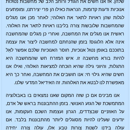
שלהן. אז אנו חשים את הגודל ורוחב הלב של מחשבות נטולות
אנוכיות ודעות קדומות, הנראות כאילו הן פרי יצירתנו, ומופתעים
לגלות שהן ראויות לתאר את האלוהי; לאחר מכן אנו מגלים
שהמחשבות שלובשות צורה בליבנו ראויות לתאר את האלוהי.
ראשית אנו מגלים את המחשבה, ואחרי כן מגלים שהמחשבה
אינה אלא הלוגוס! בזמן שהנחתם למחשבה ליצור את עצמה
בתוככם באופן נטול אנוכיות, חוסר האנוכיות שלכם אפשר לאֵל
להיות בורא מחשבה זו. איש המזרח חש שהמחשבה היא
התגלות, והיווני גילה שהיא הוכחה למציאות האלוהי, ואילו אנו
חשים שהיא גילוי חי: אנו חושבים את המחשבה, ואחר כך היא
מאפשרת לנו לבטא את האלוהות. זה האידיאל המדעי שלנו.
אנו מבינים אם כן שזה המקום שאנו נמצאים בו באבולוציה
המתמשכת של הגזע האנושי. בזמן ההתבוננות בראש של אדם,
על האוזניים שבצדדים, הגרון ועצמות השכם העקומות, אנו
יודעים שעלינו להיות מסוגלים ליותר מהתבוננות בלבד. אם
עולה בידנו לשנות צורות טבע אלו, עולה צורה יחידה