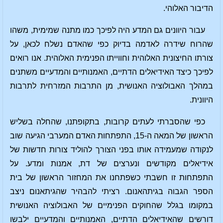
הדיבור האלוהי.
עבור היוונים גם המדע היה לפיכך כמו מתנה שמימית, משהו
שהרוח שידרה לאדמה בדיוק כפי שהאדם נשלח לכאן, על
צורתו החיצונית האלוהית וחווייתו הפנימית האלוהית. אנו רואים
לפיכך כיצד האידיאלים הדתיים, האמנותיים והמדעיים משתנים
במהלך האבולוציה האנושית, מן התרבות המזרחית לתרבות
היוונית.
כפי שהסברתי לעתים קרובות, בתקופתנו, שהחלה בשליש
הראשון של המאה ה-15, התפתחות האדם המערבי הגיעה שוב
לנקודה שמעמידה אותו בפני הצורך להוליד צורות חדשות של
אידיאלים מקודשים ונערצים של דת, אמנות ומדע. על
התפתחות זו חשבתי כשפתחנו את המחזור הראשון של בית
הספר הגבוה בגיתהאנום. רציתי להבהיר שהגיתאנום ניצב
במקומו בגלל שהחוקים הפנימיים של האבולוציה האנושית
דורשים שהאידיאלים הדתיים, האמנותיים והמדעיים ילבשו