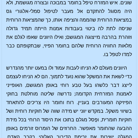
שונים. איש המזרח טיפל בחומר במבוכה ובצורה מגושמת, ולא
היה מסוגל להתקדם אל מעבר לטיפול סמלי-אלגורי גס
במציאות הרוחית שהממה והציפה אותו, כך שהמציאות הרוחית
שניסה לתת לה ביטוי בעבודות אמנות הייתה תמיד גדולה
וזוהרת בהרבה מייצוגה המגושם; ואילו היוונים שאפו לגלם את
מלאות החוויה הרוחית שלהם בחומר הפיזי, שבתקופתם כבר
למדו לטפל בו.
היוונים מעולם לא הניחו לעבות עמוּד ולו במעט יותר מהנדרש
כדי לשאת את המשקל שהוא נועד לתמוך. הם לא הניחו לעצמם
לייצג דבר כלשהו בעל טבע רוחי באופן המגושם, האופייני
לאמנות המזרחית הקדומה; נדרשה שליטה מוחלטת בחוקי
הפיזיקה המעורבים בעניין. רוח וחומר היו צריכים להתאחד
בשיווי משקל. במקדש יווני יש מידה שווה של חוקיות רוחית ושל
חוקיות חומרית, ופֶסל מגלם בתוכו את היסוד הרוחי בכל מידת
ההבעה שהחומר מאפשר. החרוזים של הומרוס זורמים באופן
המגלה ישירות את זרימת הדיבור האלוהי בקרב האדם.