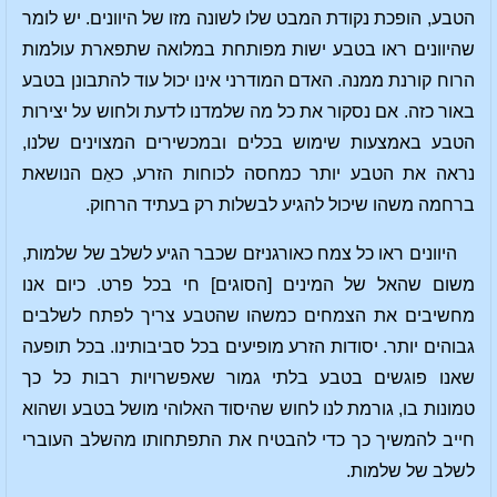
הטבע, הופכת נקודת המבט שלו לשונה מזו של היוונים. יש לומר
שהיוונים ראו בטבע ישות מפותחת במלואה שתפארת עולמות
הרוח קורנת ממנה. האדם המודרני אינו יכול עוד להתבונן בטבע
באור כזה. אם נסקור את כל מה שלמדנו לדעת ולחוש על יצירות
הטבע באמצעות שימוש בכלים ובמכשירים המצוינים שלנו,
נראה את הטבע יותר כמחסה לכוחות הזרע, כאֵם הנושאת
ברחמה משהו שיכול להגיע לבשלות רק בעתיד הרחוק.
היוונים ראו כל צמח כאורגניזם שכבר הגיע לשלב של שלמות,
משום שהאל של המינים [הסוגים] חי בכל פרט. כיום אנו
מחשיבים את הצמחים כמשהו שהטבע צריך לפתח לשלבים
גבוהים יותר. יסודות הזרע מופיעים בכל סביבותינו. בכל תופעה
שאנו פוגשים בטבע בלתי גמור שאפשרויות רבות כל כך
טמונות בו, גורמת לנו לחוש שהיסוד האלוהי מושל בטבע ושהוא
חייב להמשיך כך כדי להבטיח את התפתחותו מהשלב העוברי
לשלב של שלמות.