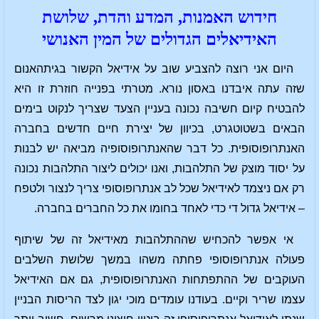
חידוש האמנות, המדע והדת, שלושת
האידיאלים הגדולים של המין האנושי
היום אני רוצה להצביע שוב על אידיאל הקשור בגיתהאנום
שזה עתה איבדנו באסון נורא. מטרתי בפנייה חוזרת זו היא
להבטיח קיום חשיבה נכונה בעניין הצעד שצריך לנקוט בימים
הבאים בשטוטגרט, בכיוון של יצירת חיים חדשים בחברה
האנתרופוסופית. כל דבר שהאנתרופוסופיה מביאה יש לבנות
על יסוד מוצק של התלהבות, ואנו יכולים ליצור התלהבות נכונה
רק אם ניצמד לאידיאל שכל לב אנתרופוסופי צריך לנצור ולטפח
– אידיאל גדול די כדי לאחד בחומו את כל החברים בחברה.
אי אפשר להכחיש שההתלהבות מאידיאל זה של שיתוף
פעולה אנתרופוסופי פחתה משהו במשך שלושת השלבים
העוקבים של ההתפתחות האנתרופוסופית, גם אם האידיאל
עצמו שריר וקיים. בעודנו עומדים מוכי יגון לצד הריסות הבניין