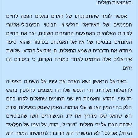
באמצעות האלים.
אפשר לומר שהתבוננותו של האדם באלים הפכה לחיים
הפנימיים של האידיאל הרליגיוזי. הביטוי הסימבולי-אלגורי
לצורות האלוהיות באמצעות החומרים השונים, יצר את החיים
המונחים בבסיסו של אידיאל האמנות. בסיפור שהוא סיפר
מחדש את הדברים ששמע מהאלים, חי אידיאל המדע. שלושת
אידיאלים אלה התמזגו לאחד במזרח הקדום, כי ביסודם היו
זהים.
באידיאל הראשון נשא האדם את עיניו אל השמים בציפייה
להתגלות אלוהית. חיי הנפש שלו היו מוצפים לחלוטין ברגש
רליגיוזי. המדע והאמנות היו שני תחומים שהאלים לקחו בהם
חלק בחיי המין האנושי עלי אדמות. האמן שעסק בפעילות יוצרת
חש שהאל שלו מדריך את ידו, המשוררים חשו שהביטויים
שלהם נוצרו על ידי האלים: "שירי לי, מוזה, על זעמו של הפֶּלֶאיד
הגדול, אכילס." לא המשורר הוא הדובר; לתחושתו המוזה היא