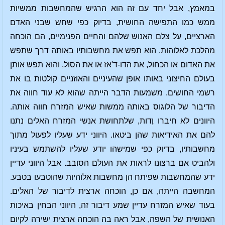
במאמץ, אבל יחד עם זה הוא הרגיש שהמחשבות ממשיות
ממש כמו התפישה החושית, בדיוק כפי שחש שבני האדם
הארציים, על צלם האנוש שלהם והחיים הפנימיים, הם הוכחה
מהלכת לאלוהות. הוא תפש את מחשבותיו באותה דרך שתפש
את האדום או הכחול, את הדו-ד'אז או את הסול, והוא תפש אותן
בעולם החיצוני באותו אופן שהעיניים והאוזניים קולטות בו את
רשמי החושים. משמעות הדבר הייתה שהוא לא עוד חווה את
הדיבור של הלוגוס באותה ממשות שאיש המזרח חווה אותה.
היוונים לא חיברו וֶדות, שלתחושת אנשי המזרח האלים נתנו
להם את האידיאות שהן ביטאו. היווני ידע שעליו לפעול מתוך
מחשבותיו, בדיוק כפי שמישהו יודע שעליו להשתמש בעיניו
ולהביט אם ברצונו לראות את העולם הסובב. אבל היווני עדיין
ידע שהמחשבות שפיתח הן מחשבות אלוהיות שהוטבעו בטבע.
המחשבה הייתה, אם כן, הוכחה ארצית לדיבור של האלים.
בעוד שאיש המזרח עדיין שמע דיבור זה, היווני הבחין באיכות
האנושית של השפה, אבל ראה בה הוכחה ארצית ישירה לקיום