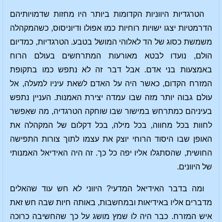
הטרגדיות היווניות הקדומות ביותר היו מחזות שדמויותיהם
הדרמטיות יצגו ישויות רוחיות כמו אפולו ודיוניסוס, כשהמקהלה
משמשת כסוג של הד לאלוהי המושל בטבע. הטרגדיות, כמדיום
הולם, נועדו לבטא מאורעות המתרחשים בעולם הרוח
באמצעות בני אדם. אבל דבר זה לא נתפש כמו בתקופת
המזרח הקדום, כאשר היה על האדם לשאת עיניו למעלה, אל
עולם גבוה יותר מזה שבו עמדה יצירת האמנות. העניין נתפש
בעיניהם כמתרחש במישור שבו שוחקה הטרגדיה, מה שאִפשר
לחוות בכל מחווה, בכל מילה, בכל דקלום של המקהלה את
האופן שבו היסוד הרוחי יוצק את עצמו לתוך צורות התפישה
החושית, שהסתגלו אליו יפה כל כך. זה היה האידיאל האמנותי
של היוונים.
ומה בדבר האידיאל המדעי? היווני לא חש עוד שהאלים
מדברים אליו באידיאות ובמחשבות, באותה חיות שבה חש זאת
איש המזרח. כבר היה לו שמץ מושג על כך שהחשיבה כרוכה