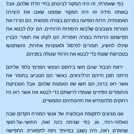
כפי שאמרתי, זה היה המקור לביטחון בחיי הדת שלהם, אבל
באותה מידה זה היה המקור שממנו שאבו את היצירה
האמנותית. הרוח הופיעה בפניהם בצורה ממשית. הם הכירו את
הצורות והצבעים שלבשו היסודות הרוחיים. הם יכלו לבטא את
תפישתם הרוחית בצורה חומרית. הם לקחו את חומרי הבניין
שיכלו להשיג, חומרים לפיסול ולאמנויות אחרות, והשתמשו
בטכניקות שונות כדי לבטא את הרוחי שנגלה בפניהם.
יראת הכבוד שהם חשו ביחסם הנפשי הפנימי כלפי אֵליהם
הייתה תוכן חייהם הרליגיוזים. כאשר הם הטביעו בחומר את
אשר ראו ברוח, הם חשו שזו האמנות שלהם. אבל הטכניקות
והחומרים הפיזיים שעמדו לרשותם כדי לבטא את אשר ראו היו
רחוקים מלהמחיש את חזיונותיהם הממשיים.
אנו מגיעים לתקופת אבולוציה של אנשי המזרח הקדום שבה
האלוהי-רוחי, או, כפי שגיתה כינה זאת, החושי–על-חושי
שהאדם ראה, היה נשגב במיוחד ויפה לתפארת. התפישה