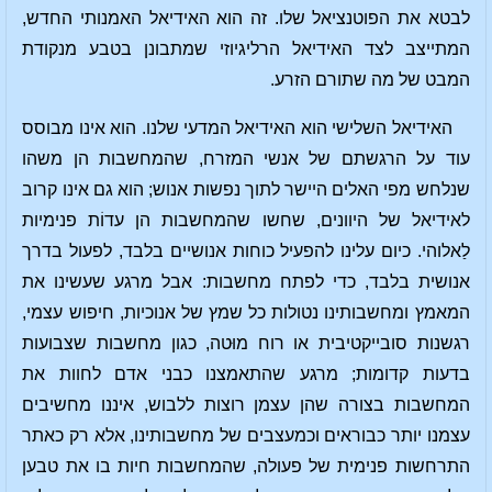
לבטא את הפוטנציאל שלו. זה הוא האידיאל האמנותי החדש,
המתייצב לצד האידיאל הרליגיוזי שמתבונן בטבע מנקודת
המבט של מה שתורם הזרע.
האידיאל השלישי הוא האידיאל המדעי שלנו. הוא אינו מבוסס
עוד על הרגשתם של אנשי המזרח, שהמחשבות הן משהו
שנלחש מפי האלים היישר לתוך נפשות אנוש; הוא גם אינו קרוב
לאידיאל של היוונים, שחשו שהמחשבות הן עדוֹת פנימיות
לַאלוהי. כיום עלינו להפעיל כוחות אנושיים בלבד, לפעול בדרך
אנושית בלבד, כדי לפתח מחשבות: אבל מרגע שעשינו את
המאמץ ומחשבותינו נטולות כל שמץ של אנוכיות, חיפוש עצמי,
רגשנות סובייקטיבית או רוח מוּטה, כגון מחשבות שצבועות
בדעות קדומות; מרגע שהתאמצנו כבני אדם לחוות את
המחשבות בצורה שהן עצמן רוצות ללבוש, איננו מחשיבים
עצמנו יותר כבוראים וכמעצבים של מחשבותינו, אלא רק כאתר
התרחשות פנימית של פעולה, שהמחשבות חיות בו את טבען