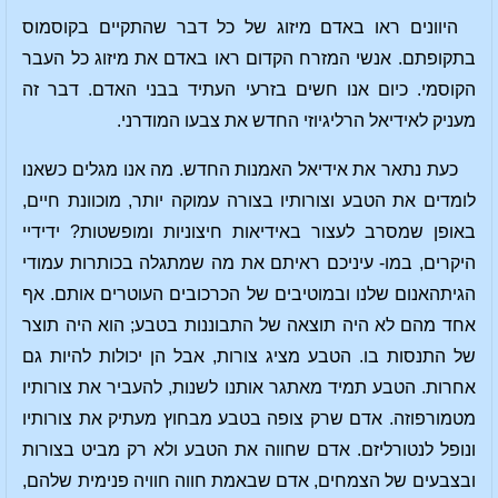
היוונים ראו באדם מיזוג של כל דבר שהתקיים בקוסמוס
בתקופתם. אנשי המזרח הקדום ראו באדם את מיזוג כל העבר
הקוסמי. כיום אנו חשים בזרעי העתיד בבני האדם. דבר זה
מעניק לאידיאל הרליגיוזי החדש את צבעו המודרני.
כעת נתאר את אידיאל האמנות החדש. מה אנו מגלים כשאנו
לומדים את הטבע וצורותיו בצורה עמוקה יותר, מוכוונת חיים,
באופן שמסרב לעצור באידיאות חיצוניות ומופשטות? ידידיי
היקרים, במו- עיניכם ראיתם את מה שמתגלה בכותרות עמודי
הגיתהאנום שלנו ובמוטיבים של הכרכובים העוטרים אותם. אף
אחד מהם לא היה תוצאה של התבוננות בטבע; הוא היה תוצר
של התנסות בו. הטבע מציג צורות, אבל הן יכולות להיות גם
אחרות. הטבע תמיד מאתגר אותנו לשנות, להעביר את צורותיו
מטמורפוזה. אדם שרק צופה בטבע מבחוץ מעתיק את צורותיו
ונופל לנטורליזם. אדם שחווה את הטבע ולא רק מביט בצורות
ובצבעים של הצמחים, אדם שבאמת חווה חוויה פנימית שלהם,