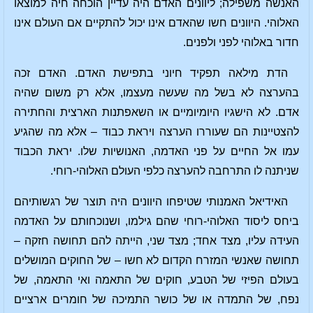
האנשה משפילה; ליוונים האדם היה עדיין הוכחה חיה למוצאו
האלוהי. היוונים חשו שהאדם אינו יכול להתקיים אם העולם אינו
חדור באלוהי לפני ולפנים.
הדת מילאה תפקיד חיוני בתפישת האדם. האדם זכה
בהערצה לא בשל מה שעשה מעצמו, אלא רק משום שהיה
אדם. לא הישגיו היומיומיים או השאפתנות הארצית והחתירה
להצטיינות הם שעוררו הערצה ויראת כבוד – אלא מה שהגיע
עמו אל החיים על פני האדמה, האנושיות שלו. יראת הכבוד
שניתנה לו התרחבה להערצה כלפי העולם האלוהי-רוחי.
האידיאל האמנותי שטיפחו היוונים היה תוצר של רגשותיהם
ביחס ליסוד האלוהי-רוחי שהם גילמו, ושנוכחותם על האדמה
העידה עליו, מצד אחד; מצד שני, הייתה להם תחושה חזקה –
תחושה שאנשי המזרח הקדום לא חשו – של החוקים המושלים
בעולם הפיזי של הטבע, חוקים של התאמה ואי התאמה, של
נפח, של התמדה או של כושר התמיכה של חומרים ארציים