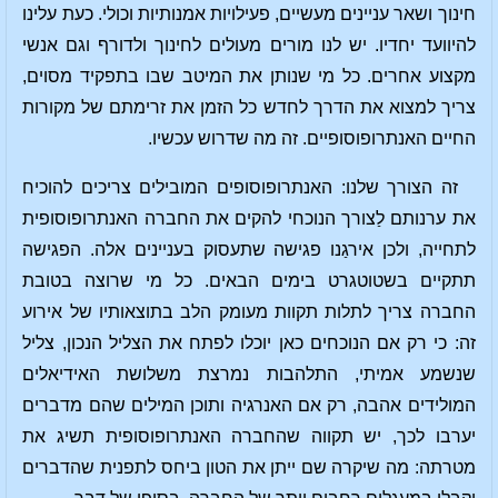
חינוך ושאר עניינים מעשיים, פעילויות אמנותיות וכולי. כעת עלינו
להיוועד יחדיו. יש לנו מורים מעולים לחינוך ולדורף וגם אנשי
מקצוע אחרים. כל מי שנותן את המיטב שבו בתפקיד מסוים,
צריך למצוא את הדרך לחדש כל הזמן את זרימתם של מקורות
החיים האנתרופוסופיים. זה מה שדרוש עכשיו.
זה הצורך שלנו: האנתרופוסופים המובילים צריכים להוכיח
את ערנותם לַצורך הנוכחי להקים את החברה האנתרופוסופית
לתחייה, ולכן אירגַנו פגישה שתעסוק בעניינים אלה. הפגישה
תתקיים בשטוטגרט בימים הבאים. כל מי שרוצה בטובת
החברה צריך לתלות תקוות מעומק הלב בתוצאותיו של אירוע
זה: כי רק אם הנוכחים כאן יוכלו לפתח את הצליל הנכון, צליל
שנשמע אמיתי, התלהבות נמרצת משלושת האידיאלים
המולידים אהבה, רק אם האנרגיה ותוכן המילים שהם מדברים
יערבו לכך, יש תקווה שהחברה האנתרופוסופית תשיג את
מטרתה: מה שיקרה שם ייתן את הטון ביחס לתפנית שהדברים