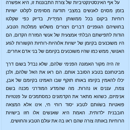
על אף האינסטינקטיביות של צורת התבוננות זו, היא אפשרה
בזמן מסוים לאנשים במצבי תודעה מסוימים לקלוט ישויות
רוחיות ביקום בכל ממשותן המיָדית, בדיוק כפי שקלטו
בחושיהם הגופניים דברים ויצורים משלוש ממלכות הטבע.
הודות לתפישתם הבלתי אמצעית של אנשי המזרח הקדום, הם
היו משוכנעים בקיומן של ישויות אלוהיות-רוחיות הקשורות לגזע
האנושי, ממש כמו שהיו משוכנעים בקיומם של בני אדם אחרים.
זה היה מקור האמונה הפנימי שלהם, שלא נבדל בשום דרך
מביטחונם בטבע הסובב אותם. הם ראו את האל שלהם, ולכן
יכלו להאמין בקיומו באותו תוקף שבו האמינו בקיומם של אבן,
צמח, עננים או נהרות. מה שהמדע המודרני מכנה בשם
אנימיזם, כשהוא מתאר את הקדמונים כמסתמכים על פנטזיות
פואטיות בשוֹותם לטבע יסוד רוחי חי, אינו אלא המצאה
חובבנית ילדותית. האמת היא שאנשים אלו חזו בישויות
הרוחיות באותה צורה שהם ראו בה את עולם הטבע והחושים.