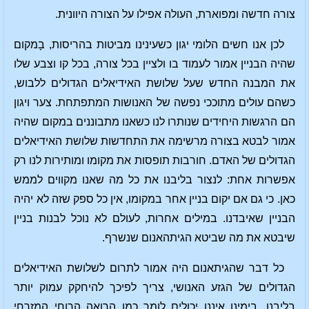
צורה חדשה ומפוארת, העולה אפילו על הצורה היוונית.
לכן אנו חשים הלומי יגון כשעינינו מביטות בהריסות, בָמקום
שהיה הבניין אמור לעמוד בו ולציין בכל צורה, בכל קו וצבע שלו
את המבנה החדש שעל שלושת האידיאלים הגדולים ללבוש,
כשהם עולים מתוככי נפשה של האנושות המתפתחת. צער ויגון
הם הרגשות היחידים שנותרו לנו כשאנו מתבוננים במקום שהיה
אמור לבטא בצורה מרשימה את התחדשות שלושת האידיאלים
הגדולים של האדם. חורבות תופסות את מקומו ומותירות לנו רק
אפשרות אחת: לנצור בליבנו את כל מה שאנו מקווים לממש
כאן. כי גם אם יקום בניין אחר במקומו, אין כל ספק שזה לא יהיה
הבניין שאיבדנו. במילים אחרות, לעולם לא נוכל לבנות בניין
שיבטא את מה שביטא הגיתהאנום שנשרף.
כל דבר שהגיתאנום היה אמור לתרום לשלושת האידיאלים
הגדולים של הגזע האנושי, צריך לפיכך להיחקק עמוק יותר
בליבנו. בימינו איננו יכולים לומר כמו הרואה הרוחי המזרחי