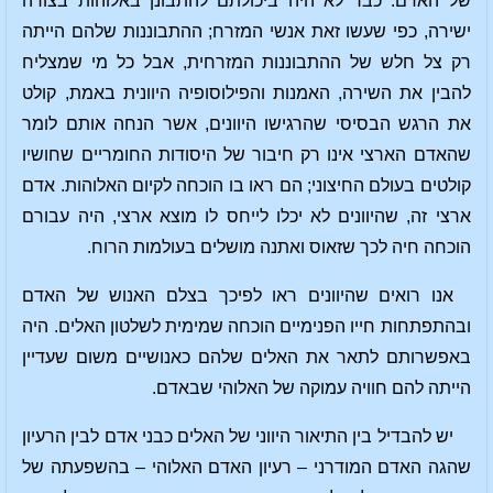
של האדם. כבר לא היה ביכולתם להתבונן באלוהות בצורה
ישירה, כפי שעשו זאת אנשי המזרח; ההתבוננות שלהם הייתה
רק צל חלש של ההתבוננות המזרחית, אבל כל מי שמצליח
להבין את השירה, האמנות והפילוסופיה היוונית באמת, קולט
את הרגש הבסיסי שהרגישו היוונים, אשר הנחה אותם לומר
שהאדם הארצי אינו רק חיבור של היסודות החומריים שחושיו
קולטים בעולם החיצוני; הם ראו בו הוכחה לקיום האלוהות. אדם
ארצי זה, שהיוונים לא יכלו לייחס לו מוצא ארצי, היה עבורם
הוכחה חיה לכך שזאוס ואתנה מושלים בעולמות הרוח.
אנו רואים שהיוונים ראו לפיכך בצלם האנוש של האדם
ובהתפתחות חייו הפנימיים הוכחה שמימית לשלטון האלים. היה
באפשרותם לתאר את האלים שלהם כאנושיים משום שעדיין
הייתה להם חוויה עמוקה של האלוהי שבאדם.
יש להבדיל בין התיאור היווני של האלים כבני אדם לבין הרעיון
שהגה האדם המודרני – רעיון האדם האלוהי – בהשפעתה של