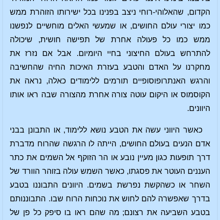
הקדום, שהאלוהי-רוחי ניצב בפנינו בכל ישירותו הזוהרת ממש
כמו יצורי עולם החושים, או שמעשי האלים מוחשיים לנפשנו
ממש כמו כל פעולה אחרת של תפישה חושית, שיכולה
להתרחש בעולם החיצוני בחיי היומיום. אבל אם נזרז את
מחקרנו על האדם והטבע בעזרת האיכות החיה שהחשיבה
והרגש האנתרופוסופיים תורמים ללימודים כאלה, נראה את
הקוסמוס או היקום עוטה צורה אחרת מהצורה שבה ראו אותו
היוונים.
כאשר היווני עשה את הטבע נושא ללימוד, או התבונן בבני
אדם הנעים בעולם החושים, הייתה לו הרגשה שהרוח מדברת
דרך תופעות כגון מעיין נובע או הר הזוקף אל השמים את כתר
העננים העוטר את פסגתו, כאשר השמש עולה בזוהר הוורד של
השחר או כשהקשת נפרשת בשמים. היוונים התבוננו בטבע
בדרך שאפשרה להם לחוש את נוכחות הרוח שבו. התבוננותם
בטבע השביעה את רצונם; מה שהם ראו בו סיפק כל פן של