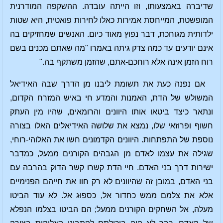
שדיברה באמצעותו, וזו הייתה עובדה. ההשקפה המודרנית
המופשטת, המייחסת אמירות כאלו לחירות פואטית, היא שטות
ילדותית מגוחכת, דבר נפוץ מאוד כיום. האנשים שמחזיקים בה
אינם יודעים עד כמה צדק גיתה באמרו "מה שאתם מכנים בשם
רוח הזמן אינה אלא רוחכם-אתם, שהזמן משתקף בה."
אם נפנה כעת את תשומת ליבנו מן הדרך שבה האידיאל
המשולש של הדת, האמנות והמדע חי באיש המזרח הקדום,
ונתאר כיצד ביטאו אותו היוונים והרומאים, שהיו מין העתק
חשוף ופרוזאי שלו, נמצא את שלושה האידיאלים האלו בצורה
נוספת של התפתחות. היוונים הקדמונים חשו את האלוהי-רוחי,
שגילה את עצמו לאדם מן הגבהים הקורנים ממעל, כמדַבר
ישירות דרך בני האדם. חיי הדת קשרו קשר הדוק בהרבה עם
בני האדם, במובן זה שהיוונים לא רק חוו את חייהם הפנימיים
אלא את צלמם ממש כחדור אל, כספוּג אל. לא עוד הביטו
מעלה, אל השחקים הקורנים ממעל; הם הביטו בצלמו הנפלא