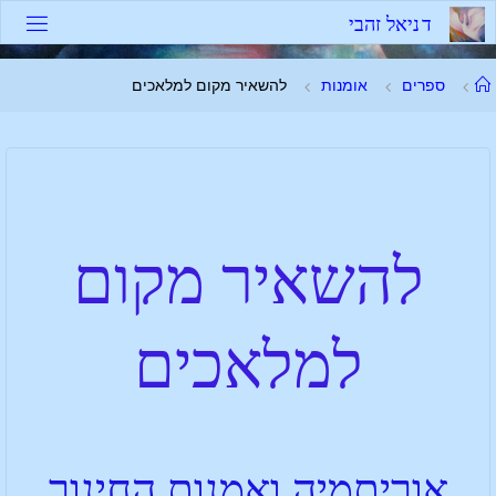
ד
נ
י
א
ל
ז
ה
ב
י
ספרים
אומנות
להשאיר מקום למלאכים
להשאיר מקום
למלאכים
אוריתמיה ואמנות החינוך