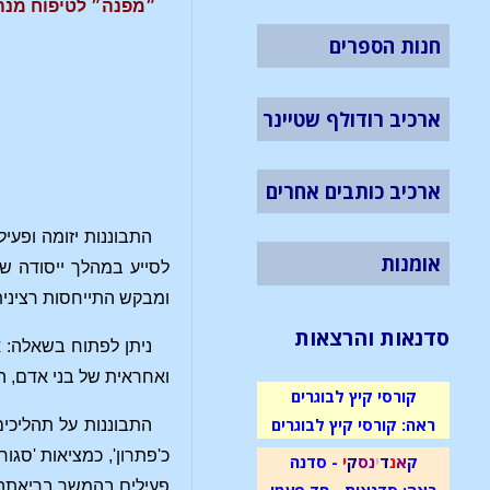
״מפנה״ לטיפוח מנהי
חנות הספרים
ארכיב רודולף שטיינר
ארכיב כותבים אחרים
התבוננות יזומה ופעי
אומנות
לסייע במהלך ייסודה של
ומבקש התייחסות רצינית
סדנאות והרצאות
ניתן לפתוח בשאלה: א
ואחראית של בני אדם, ה
קורסי קיץ לבוגרים
ראה: קורסי קיץ לבוגרים
התבוננות על תהליכים
כ'פתרון', כמציאות 'סגו
ק
א
נ
ד
י
נ
ס
ק
י
- סדנה
פעילים בהמשך בריאתה,
ראה: סדנאות - חד פעמי