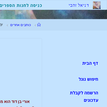
ד
נ
י
א
ל
ז
ה
ב
י
כניסה לחנות הספרים
כותבים אחרים
'ל
דף הבית
חיפוש גוגל
הרשמה לקבלת
עדכונים
אורי בן דוד הוא 