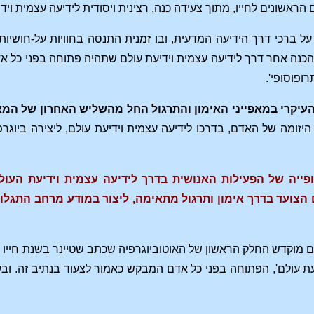
אשונים לחייו, מתוך צעידה כנה, רצינית ויסודית לידיעה עצמית וידי
ל ברכי דרך הידיעה המדעית, ובו זמנית התנסה בחוויות על-חושיו
הכנה אחר דרך לידיעה עצמית וידיעת עולם שתהיה פתוחה בפני כל אדם
ופוסופי'.
י במאפייני האימון והתרגול החל מהשליש האחרון של המאה ה-19 ובמהלך המאה
היזומה של האדם, בדרכו לידיעה עצמית וידיעת עולם, ליצירה ביוגרפ
פייה של הפעילות האנושית בדרך לידיעה עצמית וידיעת העולם,
צועד בדרך אימון ותרגול מתאימה, ליצור במודע מרחב התגלות 
ים מוקדש החלק הראשון של האוטוביוגרפיה שכתב שטיינר בשנת חייו ה
עת עולם', הפתוחה בפני כל אדם המבקש כאמור לצעוד בנתיב זה. וב