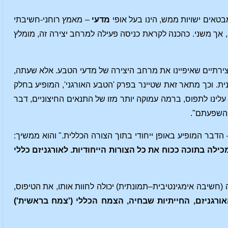
טאים ישויות ממש, הינו בעל אופי
מדעי
– מאמץ רוחני-חשיבתי
תי, אך משני. כהכנה לקראת כניסה פעילה למרחב יצירה זה, מומלץ
ירתיים שאיפיינו את מרחב היצירה של מדעי הטבע. אלא שעתה,
ת. וכך מתאר זאת שטיינר בפרק 'הטבע האורגני', המופיע בחלק
 עלינו לתפוס, ברמה עמוקה יותר מזו של התנאים החיצוניים, דבר
בהשפעתם".
– הדבר המופיע באופן ייחודי בתוך הצורה הכללית." והוא ממשיך:
כילה בתוכה ככוח את כל הצורות הייחודיות. לאורגניזם כללי
(חשיבה אימגינטיבית–תמונתית) יכולה לחוות אותו, את הטיפוס,
ורגניזם, החייתיות שבחיה, הצמח הכללי ('צמח בראשית')