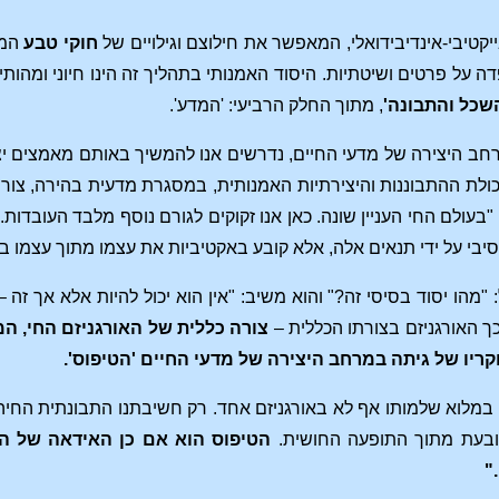
קטיבי-אינדיבידואלי, המאפשר את חילוצם וגילויים של
חוקי טבע
המב
פדה על פרטים ושיטתיות. היסוד האמנותי בתהליך זה הינו חיוני ומהו
שכל והתבונה'
, מתוך החלק הרביעי: 'המדע'.
חב היצירה של מדעי החיים, נדרשים אנו להמשיך באותם מאמצים יצ
ולת ההתבוננות והיצירתיות האמנותית, במסגרת מדעית בהירה, צורני
בעולם החי העניין שונה. כאן אנו זקוקים לגורם נוסף מלבד העובדות.
סיבי על ידי תנאים אלה, אלא קובע באקטיביות את עצמו מתוך עצמו 
"מהו יסוד בסיסי זה?" והוא משיב: "אין הוא יכול להיות אלא אך זה 
כך האורגניזם בצורתו הכללית –
צורה כללית של האורגניזם החי, המ
ריו של גיתה במרחב היצירה של מדעי החיים 'הטיפוס'.
 במלוא שלמותו אף לא באורגניזם אחד. רק חשיבתנו התבונתית החיה 
נובעת מתוך התופעה החושית.
הטיפוס הוא אם כן האידאה של הא
"