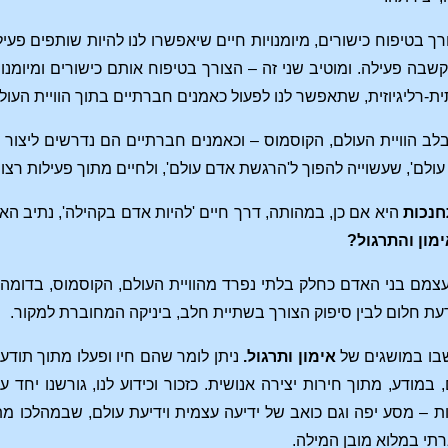
רך בטיפוח כישורים, מיומנויות חיים שיאפשרו לנו להיות שותפים פע
בה פעילה. ומוטיב שני זה – הצורך בטיפוח אותם כישורים ומיומנויו
ית-רליגיוזית, שתאפשר לנו לפעול כאמנים חברתיים בתוך הוויית העול
ב הוויית העולם, הקוסמוס – וכאמנים חברתיים הם נדרשים ליצור ז
ולם', שעשוייה להפוך ל'הרגשת אדם עולם', ולחיים מתוך פעילות רצון 
חנכות
היא אם כן, במהותה, דרך חיים 'להיות אדם בקהילה', נתיב 
ון והתרגול?
צמם בני האדם כחלק בלתי נפרד מהוויית העולם, הקוסמוס, בדומה ל
דעת חלום לבין סיפוק הצורך בשתיית חלב, ביניקה המחוברת למקור.
בו במושגים של
אימון ותרגול.
ניתן לומר שהם חיו ופעלו מתוך תודע
במודע, מתוך חירות יצירה אנושית. כזכור וכידוע לנו, גורשנו יחד 
ות – מסע יפה וגם כואב של ידיעה עצמית וידיעת עולם, שבמהלכו מתנ
רתי במלוא מובן המילה.