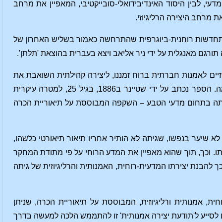
י, לבין היסוד האינדיבידואלי-סובייקטיבי, המאפיין את מרחב
ת מרחב היצירה הרליגיוזי.
 התחדשות רוחנית-ביוגרפית שהתרחשה כאמור בשליש האחרון של
תורגם מאנגלית על ידי ניר אליאב ויצא בעברית בהוצאת 'תלתן'.
וזיים לאמנות חברתית ברוח זמננו, ליצירה קהילתית השואבת את
השראתה מאותה התחדשות יסודית ומהותית באופייה של הפעילות הרוחנית האנושית היזומה. הספר נכתב על ידי שטיינר ב1886, בגיל 25, למטרה עיקרית
גיתה בתחום מדעי הטבע – השקפה המבוססת על תיאוריית הכרה
א שיער בנפשו, שגיתה לא הותיר אחריו תיאור תיאורטי כלשהו,
 וכך, תוך שהוא מאפיין את המדע הרוחי על פי מתודת המחקר
כך להבנת יצירתו המדעית-רוחית, האמנותית והרליגיוזית של גיתה
 אמנותית ורליגיוזית, המבוססת על תיאוריית הכרה, שניתן
ם לסייע ל'תודעת יצירה אמנותית' זו להתממש הלכה למעשה בדרך