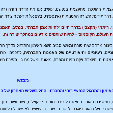
צמית ההולכת ומתעצמת בנפשנו, עושים אנו את הדרך חזרה (רה –
, דרך תודעת היצירה האמנותית (אינספירטיבית) אל תודעת היצירה הרלי
מי, ריתמי (מקצבי) בדרך חיים 'להיות אמן חברתי', בנתיב הא
 העולם, הקוסמוס – להיות שותפים מודעים במהלך יצירה זה.
יצור מרחב שיח פורה ומעשי סביב נושא האימון והתרגול בדרך החי
יים, רעיוניים
ותיאורטיים של האמנות החברתית,
לתכנים וצורו
מנותית
, היוצרת זיקה מזינה ומפרה, מאזנת ומשלימה בין ספירת היצ
מבוא
 והתרגול הנפשי-רוחי והחברתי, החל בשליש האחרון של המאה ה-19 ובמהלך המ
 המזכירה באופייה האזנה ליצירת מופת מוזיקאלית, שוב ושוב, תו
שה זו של ה'אוטוביוגרפיה' שכתב שטיינר, עשוייה לאפשר לנו לחוות 