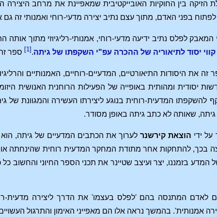
הזיקה בין החוקיות האובייקטיבית שמאפיינת את מרחב היצירה המדע
לפתוח בפני האדם, מתוך עצם נתיב יצירה מדעי-רוחי ואמנותי זה גם א
המאבק לפלס נתיב ידיעה מדעי-רוחי, אמנותי-רליגיוזי מתוך אותה
[1]
קווי יסוד לתיאוריה של ההכרה עפ"י השקפתו של גיתה
.
ספר זה 
ר זה את היסודות התיאורטיים, המדעיים-רוחיים, האמנותיים והרליגי
ף להשקפתו המדעית-רוחית בנוגע ליצירתו העשירה והמגוונת של 
יתה, שאותה לא כתב גיתה באופן מסודר.
על ידי
הוצאת קירשנר
לערוך את הכתבים המדעיים של גיתה, הוא ל
צה בכך, להתחקות אחר מתודת המחקר המדעית רוחית שהינחתה אותו.
 המדע בזמננו, יצר ועיצב שטיינר את תכני הספר החיוני והחשוב כל 
לאדם המתנסה בהם 'לפלס בעצמו' את הדרך ליצירה מדעית-רוחית,
ירה אמנותית'. בהמשך נראה אלו הם מאפייני האימון והתרגול העשויי