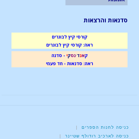
סדנאות והרצאות
קורסי קיץ לבוגרים
ראה: קורסי קיץ לבוגרים
ק
א
נ
ד
י
נ
ס
ק
י
- סדנה
ראה: סדנאות - חד פעמי
כניסה לחנות הספרים
|
כניסה לארכיב רודולף שטיינר
|