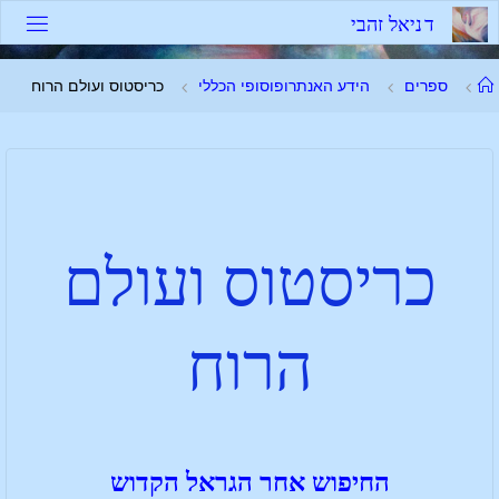
ד
נ
י
א
ל
ז
ה
ב
י
ספרים
הידע האנתרופוסופי הכללי
כריסטוס ועולם הרוח
כריסטוס ועולם
הרוח
החיפוש אחר הגראל הקדוש