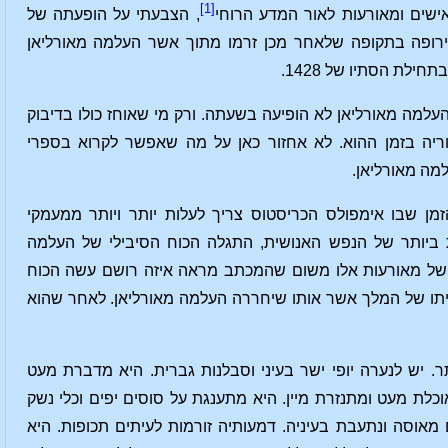
[1]
שים ומאורעות לאור המדע הרוחי
, הצבעתי על הופעתה של
ירופה בתקופה שלאחר מכן זרמו מתוך אשר העלמה מאורליאן
ת הסתיו של 1428.
למה מאורליאן לא הופיעה בשעתה. ורק מי שאוחז כולו בדיבוק
ריה בזמן ההוא. לא אחזור כאן על מה שאפשר לקרוא בספרי
למה מאורליאן.
ת החלה. הזמן שבו אימפולס הכריסטוס צריך לעלות יותר ויותר ממעמקי
ות ביותר של הנפש האנושית, התגלה הכוח הסיבילי של העלמה
כם של מאורעות אלו משום שהמכתב מראה איזה רושם עשה הכוח
ויתו של המלך אשר אותו שיחררה העלמה מאורליאן. לאחר שהוא
. יש לנערה יופי ישר בעיני וסבלנות גברית. היא מדברת מעט
אוכלת מעט ומתנזרת מיין. היא מתענגת על סוסים יפים וכלי נשק
אוסה ונתעבת בעיניה. דמעותיה זורמות לעיתים תכופות. היא