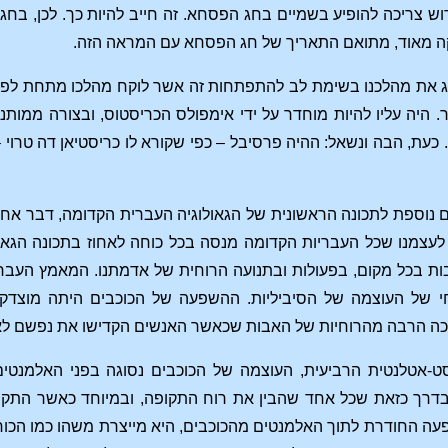
 צריכה להופיע בשמיים בחג הפסחא. זה חייב להיות כך. לכן, בחג
 מאוד, מתואם התאריך של חג הפסחא עם המראה הזה.
ג את מהלכנו בשימת לב להתפתחות זה אשר לוקח מהלכו מתחת לפני
ר. היה עליו להיות מוחדר על ידי אימפולס הכריסטוס, ובצורה ממותנ
 כעת, הבה ונשאל: ההיה פרסיבל – כפי שקורא לו כריסטיאן דה טרוי
 נוספת לתכונה הראשונית של הגאולוגיה העברית הקדומה, דבר אחד 
לעצמנו שכל העבריות הקדומה מנסה בכל כוחה לאחוז בתכונה הגאול
בות בכל מקום, בפעולות ובתנועה הרוחית של אדמתנו. המאמץ העבר
י של העוצמה של הסיביליות. ההשפעה של הכוכבים היתה מוצדק
ן כה הרבה מהרוחיות של האבות שכאשר האנשים הקדישו את נפשם לא
-אטלנטית הרביעית, העוצמה של הכוכבים נסוגה בפני האלמנט
דרך כזאת שכל אחד שהבין את רוח התקופה, ובמיוחד כאשר התקופה
עה החודרת לתוך האלמנטים מהכוכבים, היא מייצרת משהו כמו הכוח ש