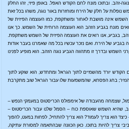
ה-זהב. ובתוכו מונח לחם הקודש האפל. באופן פיזי, זהו החלק
ש נופלות על חלק של הירח ומוחזרות באור נוגה, משהו בכל זאת
ל השמש אינה מושבת לאחור ומשתקפת, כמו העוצמה הפיזית של
אים מונח בגביע הזהב הוא העוצמה הרוחית של השמש. כך אנו
זהב, בגביע, אנו רואים את העוצמה הפיזית של השמש משתקפת.
גביע של הירח. ואם נזכר עכשיו בכל מה שאמרנו בעבר אודות
 השמש ובדרך זו מתהווה הגביע נוגה הזהב. הוא מופיע לפנינו
 הקודש יורד מהשמיים לתוך הגראל ומתחדש, הוא שוקע לתוך
 הנזיר; בחג הפסחא, שהמשמעות שלו עבור הגראל שוב מתקרבת
תמול, שצמחה מהעבודה של אימפולס הכריסטוס במעמקי הנפש –
ב, שהיא השמש שאוספת כוח – הסמל שלנו עבור הכריסטוס –
כיצד הוא צריך לעמוד? הוא צריך להתחיל, לפחות במעט, להפוך
בי צריך להיות בתוכו. כאן הכוונה שבהתאמה למסורת עתיקה,