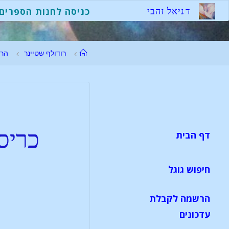
ד
נ
י
א
ל
ז
ה
ב
י
כניסה לחנות הספרים
רודולף שטיינר
הר
כריס
דף הבית
חיפוש גוגל
הרשמה לקבלת
עדכונים