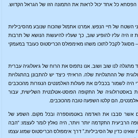
 הפסחא כל אחד יכול לראות את התמונה הזו של הגראל הקדוש.
 השטח של חיי הנפש. אמרנו אתמול שהכוח שנובע מהסיביליות
ת זו היה עליו להופיע שוב, כך שעליו להיעשות הנושא של תרבות
 – מסוגל לקבל לתוכו משהו מאימפולס הכריסטוס כעובד במעמקי
מתגלה לנו שוב ושוב. אנו נתפוס את הרוח של גיאולוגיה עברית
וגית של ההתגלויות שלה. הראיתי כיצד יש להתבונן בהתגלויות
י היה לשמור בכבלים את פעולות האלמנטים הנגזרות מהכוכבים
ת באסטרולוגיה של התקופה הפוסט-אטלנטית השלישית, עבור
למנטים, הם קלטו השפעה טובה מהכוכבים.
ים אשר סבבו את האדמה באטמוספרה ובכל מקום. השפע של
 הרביעית התקדמה יותר ויותר, היה נאלץ לומר לעצמו: “הבה
אינו כדין של הסיביליות.” דרך אימפולס הכריסטוס שמזג עצמו