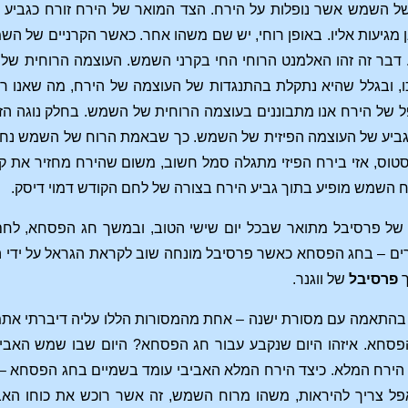
של השמש אשר נופלות על הירח. הצד המואר של הירח זורח כגביע נוג
מגיעות אליו. באופן רוחי, יש שם משהו אחר. כאשר הקרניים של השמ
. דבר זה זהו האלמנט הרוחי החי בקרני השמש. העוצמה הרוחית ש
, ובגלל שהיא נתקלת בהתנגדות של העוצמה של הירח, מה שאנו רו
פל של הירח אנו מתבוננים בעוצמה הרוחית של השמש. בחלק נוגה ה
יע של העוצמה הפיזית של השמש. כך שבאמת הרוח של השמש נחה ב
טוס, אזי בירח הפיזי מתגלה סמל חשוב, משום שהירח מחזיר את קרני
ח השמש מופיע בתוך גביע הירח בצורה של לחם הקודש דמוי דיסק.
של פרסיבל מתואר שבכל יום שישי הטוב, ובמשך חג הפסחא, לחם
רים – בחג הפסחא כאשר פרסיבל מונחה שוב לקראת הגראל על ידי
ך
פרסיבל
של ווגנר.
ד בהתאמה עם מסורת ישנה – אחת מהמסורות הללו עליה דיברתי א
פסחא. איזהו היום שנקבע עבור חג הפסחא? היום שבו שמש האבי
 הירח המלא. כיצד הירח המלא האביבי עומד בשמיים בחג הפסחא – 
ל צריך להיראות, משהו מרוח השמש, זה אשר רוכש את כוחו האבי