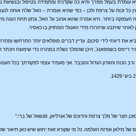
 עומדת בעמל מפרך והיא כה שקדנית ומתמידה בטיפול ובנשיאת נשק
ין כל זכות על צרפת ולכן – כפי שהיא אומרת – האל שלח אותה ל
עמוקה ביותר. היא אמרה שהוא אהוב על האל, ונתון תחת הגנה מיוחד
 לאחר שיתבע שיחרורו מידי האנגלי המחזיק בו כאסיר.
יא את דיווחי לידי סיכום. עדיין דברים מופלאים יותר התרחשו ומת
ר ריימס בשמפאנג', היכן שהמלך נשלח במהרה כדי שימשח ויוכתר ת
רב הכוח והאדון הגדול והנכבד. אני מעמיד עצמי לפקודתך בכל הענווה
 וסוכן חצר של מלך צרפת והדוכס של אורליאן, סנשאל של ברי.”
 של מילאן אודות העלמה. כל מי שקורא זאת יחוש שיש כאן תיאור של