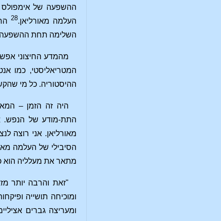
ההשפעה של אימפולס הכ
28
העלמה מאורליאן.
הרא
השלימה תחת ההשפעה של 
מהמדע החיצוני אפשר 
המטריאליסטי, כמו אנט
ההיסטוריה. כל מי שהקשי
התת-מודע של הנפש. אנ
מאורליאן. אני רוצה ל
הסיבילי של העלמה מאור
מתאר את מעלליה הוא כ
"זאת והרבה יותר מז
ומוכיחה תושייה ופיקחו
ומעריצה גברים אציליי