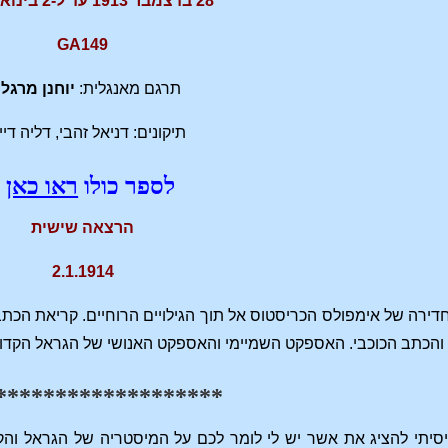
28 בדצמבר 1913 עד ל-2 בינואר 1914
GA149
תרגם מאנגלית:
יוחנן מרגל
תיקונים: דניאל זהבי, דליה די
לספר כולו
ראו כאן
הרצאה שישית
2.1.1914
דירה של אימפולס הכריסטוס אל תוך הגילויים הרוחיים. קריאת הכת
 והכתב הכוכבי. האספקט השמיימי והאספקט האנושי של הגראל הקדו
*******************
סיתי להציג את אשר יש לי לומר לכם על המיסטריה של הגראל וה