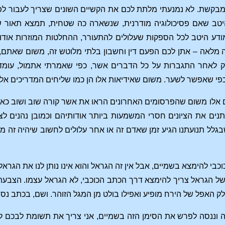
קשת. לא נמנעתי מלתת לכם את הקשיים השונים שצריך לעבור לפנ
היטב שאם פסיכולוגיה מודרנית, שנשארה כה שטחית, תמצא תאור ש
ודע היטב לכל הספקות שעלולים להתעורר, ההחלטות המוזרות אודות 
ה מלאה – אתן לכם הפעם דין וחשבון בלתי מלוטש זה, משום שאתם,
 לאחר התגברות על כל הדברים אשר, כפי שאמרתי אתמול, עומדי
כפי שאפשר לשער. משום שאידיאות אלו הן כמו שליחים המדריכים אל
 אלו משום שהפרסומים האחרונים הראו את אשר קורה שוב ושוב כאש
תנים את הציונים חסרי המשמעות ביותר אודותיהם וכמובן נהנים ל
גלל תנועתנו הגיע זמן שאדם זה או אחר עלולים לחשוב שיהיה זה מוע
בי להימצא בשמיים, אבל אין זה הגראל והוא אינו נותן לנו את הגרא
של הגראל צריך להימצא דרך הכתב הכוכבי, לא הגראל עצמו. הצבעת
לק האפל של הירח מופיע ואפילו בולט מן המגל הזוהר. ושם, בכתב נס
ה וננסה לפרש את הסימן הזה בשמיים, אני צריך את תשומת לבכם ל