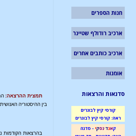
חנות הספרים
ארכיב רודולף שטיינר
ארכיב כותבים אחרים
אומנות
סדנאות והרצאות
תמצית ההרצאה:
הח
בין ההיסטוריה האנושית
קורסי קיץ לבוגרים
ראה: קורסי קיץ לבוגרים
ק
א
נ
ד
י
נ
ס
ק
י
- סדנה
בהרצאות הקודמות ני
ראה: סדנאות - חד פעמי