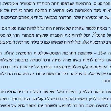
ריסטוס. בהרצאות שנדפסו תחת הכותרת היסטוריה אוקולטית: אי
יתי כיצד המאורעות בעלי החשיבות הגדולה ביותר לגורלה של א
האינספירציה שלה, החדורה במלואה על ידי אימפולס הכריסטוס בתחיל
באמת ללמוד שגורלה של אירופה היה עלול להיות שונה מאוד אם הע
29
ול פרנס
, יכול לדחות את העובדה שמשהו מסתורי חדר להיסטו
ב להרצאות אלו, יכול לראות שמשהו כמו סיביליה מודרנית הופיע בע
היה זה הזמן – המאה ה-15 – שתקופת התרבות הפוסט-אטלנטית החמישי
ו יכולים לראות באיזו צורה עדינה ורכה טבולה בתכונות האציל
נצל הזדמנות זו ולקרוא לפניכם מכתב שנכתב על ידי אדם שחי דר
ליאן על אלה שהיה להם הלב והרגשות עבורו. זה היה אדם מבני לו
ותב:
את הביאה העלמה, ובעזרת האל היא עוד תשלים דברים גדולים יותר
ת ראויים לציון. כאשר היא מדברת יש לה קול נשי נעים ונחמד. היא 
ם לבושים היטב. החובה להיפגש ולשוחח עם מספר גדול של אנשים מ