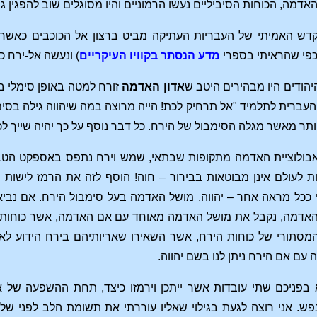
דמה, הכוחות הסיביליים נעשו הרמוניים והיו מסוגלים שוב להפגין גי
דש האמיתי של העבריות העתיקה מביט ברצון אל הכוכבים כאשר 
כפי שהראיתי בספרי
מדע הנסתר בקוויו העיקריים
) ונעשה אל-ירח 
הודים היו מבהירים היטב ש
אדון האדמה
זורח למטה באופן סימלי ב
העברית לתלמיד "אל תרחיק לכת! הייה מרוצה במה שיהווה גילה בסימב
תר מאשר מגלה הסימבול של הירח. כל דבר נוסף על כך יהיה שייך לכ
ולוציית האדמה מתקופות שבתאי, שמש וירח נתפס באספקט הטבעי
ות לעולם אינן מבוטאות בבירור – חוה! הוסף לזה את הרמז לישות
ככל מראה אחר – יהווה, מושל האדמה בעל סימבול הירח. אם נביא 
דמה, נקבל את מושל האדמה מאוחד עם אם האדמה, אשר כוחותיה 
המסתורי של כוחות הירח, אשר השאירו שאריותיהם בירח הידוע לאס
עם אם הירח ניתן לנו בשם יהווה.
 בפניכם שתי עובדות אשר ייתכן וירמזו כיצד, תחת ההשפעה של 
פש. אני רוצה לגעת בגילוי שאליו עוררתי את תשומת הלב לפני ש