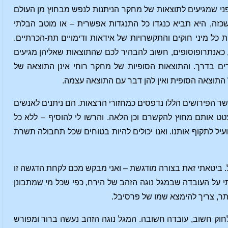
י שמגיעים לתוצאות של מחקר הניתנות לנפש מבחוץ מן העולם
כזה, היא תביא כנגדו כל התנגדות אפשרית – או מוטב הבלתי
כל מיני חוקים והתקשרויות של אידאות ודימויים תת-הכרתיים.
 כאנתרופוסופים, חשוב להבהיר לכם שהתוצאות שאליהן מגיעים
ם בדרך. והתוצאות הסופיות של מחקר רוחי אינן התוצאה של
 התוצאה הסופית ואין להן דבר עם התוצאה עצמה.
ר הפירושים הללו נדפסים כמחזורי הרצאות. הם ניתנים לאנשים
צטט אותם מחוץ להקשרם וכן הלאה. והרשו לי להוסיף – ללא כל
יל לתקוף אותנו. ואנו יכולים להיות בטוחים שכל תחבולה תשרת
ל. ביטאתי זאת בצורה מודגשת – ואני מבקש מכם לקחת הדגשה זו
י על העובדה שבמגל נוגה הזהב של הירח, כפי שכל מי שמתבונן
תר, צריך להימצא שמו של פרסיבל.
חוק חשוב, עובדה חשובה. המגל נוגה הזהב נעשה ברור ומפורש