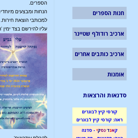
הספרים.
הנחות ומבצעים מיוחדי
חנות הספרים
למכותבי הוצאת חירות.
עליו להירשם בצד ימין 
ארכיב רודולף שטיינר
ארכיב כותבים אחרים
אומנות
סדנאות והרצאות
קורסי קיץ לבוגרים
ראה: קורסי קיץ לבוגרים
ק
א
נ
ד
י
נ
ס
ק
י
- סדנה
ראה: סדנאות - חד פעמי