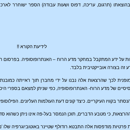
וצאתו (תרגום, עריכה, דפוס ושעות עבודה) הספר ישוחרר לארכיב.
לידיעת הקורא !!
ת על ידע המתקבל במחקר מדע הרוח – האנתרופוסופיה. בפרסום חומר
ע זה בצורה אובייקטיבית בלבד.
פנית לכך שהרצאות אלה נבנו על ידי מחברן תוך ראייתה כמובנת 
יסיים של מדע הרוח- האנתרופוסופיה, כפי שניתן למצאם בספרי היס
נסתר בקוויו העיקריים. כיצד קונים דעת העולמות העליונים. הפילוסופ
ההרצאות, כי מטבע הדברים, תוכן הנמסר בעל-פה אינו ניתן כשהוא סדו
ת פרטיות מודפסות אלה התבטא רודולף שטיינר באוטוביוגרפיה שלו
'נ