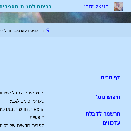
לגו
ד
נ
י
א
ל
ז
ה
ב
י
כניסה לחנות הספרים
תוכן
עמוד
כניסה לארכיב רודולף ש
ראשי
דף הבית
מי שמעוניין לקבל ישירות
חיפוש גוגל
שלו עידכונים לגבי:
הרצאות חדשות בארכיב
הרשמה לקבלת
חופשית.
עדכונים
ספרים חדשים של כל הו