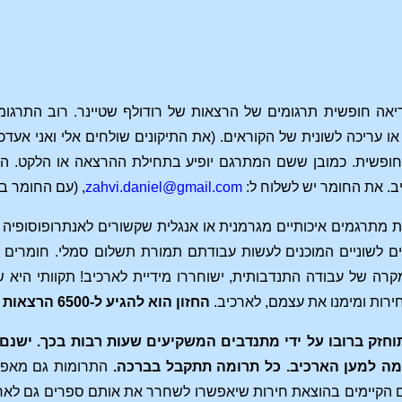
יאה חופשית תרגומים של הרצאות של רודולף שטיינר. רוב התרגומ
ו עריכה לשונית של הקוראים. (את התיקונים שולחים אלי ואני אעדכן
פשית. כמובן ששם המתרגם יופיע בתחילת ההרצאה או הלקט. הפנ
ב. את החומר יש לשלוח ל:
zahvi.daniel@gmail.com
, (עם החומר ב
מתרגמים איכותיים מגרמנית או אנגלית שקשורים לאנתרופוסופיה ו
כים לשוניים המוכנים לעשות עבודתם תמורת תשלום סמלי. חומרים 
מקרה של עבודה התנדבותית, ישוחררו מידיית לארכיב! תקוותי היא 
ירות ומימנו את עצמם, לארכיב.
החזון הוא להגיע ל-6500 הרצאות לקריאה חופשית.
וחזק ברובו על ידי מתנדבים המשקיעים שעות רבות בכך. ישנם 
ומה למען הארכיב. כל תרומה תתקבל בברכה.
התרומות גם מאפשר
הקיימים בהוצאת חירות שיאפשרו לשחרר את אותם ספרים גם לארכ