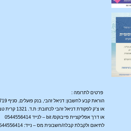
פרטים לתרומה :
הוראת קבע לחשבון: דניאל זהבי, בנק פועלים, סניף 719, חשבון: 290805
או צ’ק לפקודת דניאל זהבי לכתובת: ת.ד. 1321 קרית טבעון
או דרך אפליקציית פייבוקס/ bit – לנייד 0544556414
לתיאום ולקבלת קבלה/חשבונית מס – נייד: 0544556414