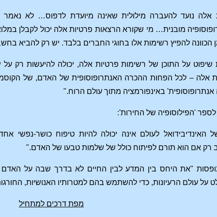
 אלה נועד להעברה מילולית שאינה מיועדת לדפוס… לא נאמר ב
וסופיה מובנית… מי שקורא הרצאות פרטיות אלה יכול לקבלן במלוא 
 הכוונה להפיץ רשימות אלו בחוגי החברים בלבד. יש רק להביא בחשבו
שיפוט על התוכן של רשימות פרטיות אלה, יכולה להיעשות רק על י
ת אלה – לכל הפחות ההכרה האנתרופוסופית של האדם, של הקוסמו
אנתרופוסופית' באינפורמציה מתוך עולם הרוח."
 לספר
'הפילוסופיה של החירות'
:
 האינדיבידואל לעולם אינה יכולה להיות טיפוח כושר-נפשי אח
ב רק אם הוא תורם
לפיתוח כולל של שלמות טבעו של האדם
."
פסות "את היחס בין המדע לבין החיים לא בדרך שבה על האדם לכ
 על עולם הרעיונות, כדי להשתמש בהם למטרותיו האנושיות, החורג
מפת דרכים למתחיל