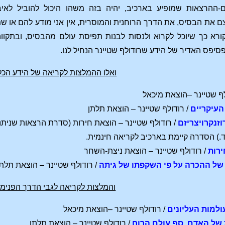
ם-ההרצאות שמופיע בארכיב, יהיה בזה משהו היכול להוביל לאיב
ם את הבסיס, את הדרך הרוחנית והמוסרית, אין אני מודע להם או שמ
ורא כך שיוכל לקרוא ולנסות לבנות תפיסת עולם מהבסיס, ובתקו
סיפס האדיר של הידע שרודולף שטיינר הנחיל לנו.
ואלו ההמלצות לקריאה של הידע הכלל
לף שטיינר –הוצאת מיכאל
העיקריים
/ רודולף שטיינר – הוצאת תלתן
זנקרויצריזם
/ רודולף שטיינר – הוצאת חירות (סדרת הרצאות שנית
.) הסדרה קיימת בארכיב לקריאה חינמית.
ירות
/ רודולף שטיינר – הוצאת ניצת-השחר
ה של ההכרה על פי השקפתו של גיתה
/ רודולף שטיינר – הוצאת תלתן
והמלצות לקריאה לגבי הדרך הפנימי
ולמות העליונים
/ רודולף שטיינר –הוצאת מיכאל
של האדם. סף עולם הרוח
/ רודולף שטיינר – הוצאת תלתן