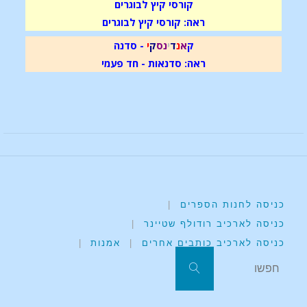
קורסי קיץ לבוגרים
ראה: קורסי קיץ לבוגרים
ק
א
נ
ד
י
נ
ס
ק
י
- סדנה
ראה: סדנאות - חד פעמי
כניסה לחנות הספרים
|
כניסה לארכיב רודולף שטיינר
|
כניסה לארכיב כותבים אחרים
|
אמנות
|