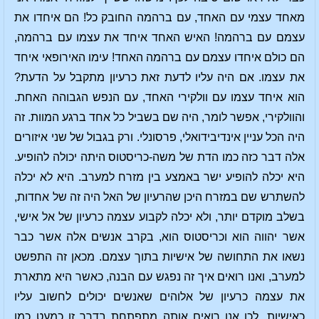
מאחד עצמי עם האחד, עם ברהמה החובק כל! הם איחדו את
עצמם עם ברהמה! האיש האחד איחד את עצמו עם ברהמה,
הם כולם איחדו עצמם עם ברהמה האחד! עימו האירופאי איחד
את עצמו. אם היה עליו לדעת זאת כרעיון מתקבל על הדעת?
הוא איחד עצמו עם וולקירי האחד, עם הנפש הגבוהה האחת.
והוולקירי, אפשר לומר, היה שם בשביל כל אחד ברגע המוות. זה
היה הכל עניין אינדיבידואלי, פרסונלי. ורק בגבול של שני איזורים
אלה דבר כזה כמו הדת של משה-כריסטוס היתה יכולה להופיע.
היא יכלה להופיע ישר באמצע בין מזרח למערב. היא לא יכלה
להשתרש שם במזרח היכן שהרעיון של האל היה זה של אחדות,
בשלב מוקדם יותר, ולא יכלה לקבוע עצמה כרעיון של אל אישי,
אשר יהווה הוא וכריסטוס הוא, בקרב אנשים אלה אשר כבר
נשאו את התחושה של אישיות בתוך עצמם. מכאן זה התפשט
למערב, ואנו רואים איך זה נפגש עם הבנה, כאשר היא מתארת
את עצמה כרעיון של אלוהים שאנשים יכולים לחשוב עליו
כאישיות. לכן אנו רואים אותה מתפתחת בדרך זו כמעט כמו