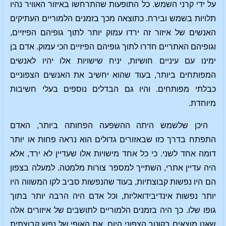
על ידי קרני השמש. כל התופעות שהתרחשו באיזור האוויר נהיו
תלויות בשמש ובירח. כתוצאה מכך בזמנים הלמוריים העתיקים
האנשים של איזור זה ירדו עמוק יותר לתוך גופיהם הפיזיים,
וגופיהם האתריים חדרו לתוך גופיהם הפיזיים הכי עמוק. אדם בן
ימינו עם עיניים חושיות, יניח שישויות אלו יהיו לאנשים
המפותחים ביותר, בעוד שהוא יחשיב את האנשים הצפוניים
כבלתי מפותחים. והיו גם הבדלים נוספים בעלי חשיבות
מיוחדת.
היכן שלשמש היתה ההשפעה הפחותה ביותר, האדם
התפתח בדרך כזו שבאזורים גדולים הוא נראה פחות או יותר
דומה אחד לשני. כי כל אחד מישויות אלו שעדיין לא ירד, אלא
היה עדיין אתרי, השתייך למספר צורות מלמטה. למעלה בצפון
הם היו נפשות קבוצתיות, בעוד שהנפשות סביב לקו המשווה היו
יותר נפשות אינדיבידואליות, וכל אדם היה הרבה יותר בתוך
גופו שלו. כך היה בזמנים הלמוריים לתושבים של איזורים אלה
שאנו מוצאים בקוטב הצפוני היום, את האופי של נפש קבוצתית