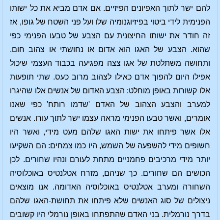
להם ישר לתוך האפיונים הפיזיים. אם אדם מביא את כל ישותו
הפנימית לידי ביטוי בפיזיוגנומיה שלו ועל פני השטח של גופו, אז
זה חודר את ישותו החיצונית עם הצבע של טבעו הפנימי כפי
שהוא. הצבע של האגו הוא אדום או נחושתי או צהוב חום.
ותחושה משתלטת של אגו צצה מפגיעה בכבוד העצמי שיכול
אפילו היום להפוך אדם כאילו לצהוב מרוב כעס. שתי תופעות
אלו קשורות באופן מוחלט: הצבע האדום של אנשים אלו שהיגרו
למערב והצבע הצהוב של האדם 'שדמו רותח' כפי שאנו
אומרים, ואשר טבעו הפנימי מראה עצמו ישר לתוך עורו. אנשים
אלו אשר פיתחו את ישות האגו שלהם מעט מידי, ואשר היו
חשופים מידי להשפעה של השמש, היו כמו צמחים: הם השקיעו
יותר מידי מרכיבים פחמניים מתחת לעורם ונהיו שחורים. לכן
הכושים הם שחורים. כך שניהם, מזרח אטלנטיס באוכלוסיה
השחורה ומערב אטלנטיס באוכלוסיה האדומה. אנו מוצאים
ניצולים של סוג האנשים שלא פיתחו את תחושת-האגו שלהם
בדרך נורמלית. בני האדם שהתפתחו באופן נורמלי היו קשובים