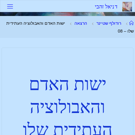
ד
נ
י
א
ל
ז
ה
ב
י
רודולף שטיינר
הרצאה
ישות האדם והאבולוציה העתידית
שלו – 08
ישות האדם
והאבולוציה
העתידית שלו