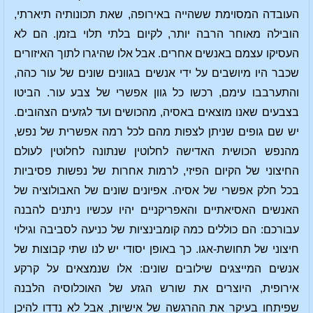
העובדה המסוימת ששהייה באירופה, שאת תכונותיה תיארתי,
הובילה מאוחר הרבה יותר, לקיום בלתי תלוי בזמן. הם לא
העסיקו עצמם באנשים אחרים. אבל אלו שהיגרו לתוך האיזורים
שכבר היו מיושבים על ידי אנשים בגוונים שונים של עור כהה,
והתערבבו עימם, רכשו כל גוון אפשרי של צבע עור. הביטו
בצבעים שאנו מוצאים באסיה, מהכושים ועד לגזעים הצהובים.
יש שם גופים שניתן לצפות מהם לכל רמה אפשרית של נפש,
מהנפש הכושית האדישה לחלוטין שנתונה לחלוטין לעולם
החיצוני של הקיום הפיזי, לרמות אחרות של נפשות פסיביות
בכל חלק אפשרי של אסיה. אפיונים שונים של האבולוציה של
האנשים האסיאתיים והאפריקניים יהיו עכשיו ניתנים להבנה
עבורכם: הם כוללים כמה קומבינציות של כניעה לסביבה וגילוי
חיצוני של תחושת-אגו. כך באופן יסודי יש לנו שתי קבוצות של
אנשים המייצגים שילובים שונים: אלו שנמצאים על קרקע
אירופית, היוצרים את שורש הגזע של האוכלוסיה הלבנה
שפיתחו בעיקר את ההרגשה של אישיות, אבל לא נדדו להיכן