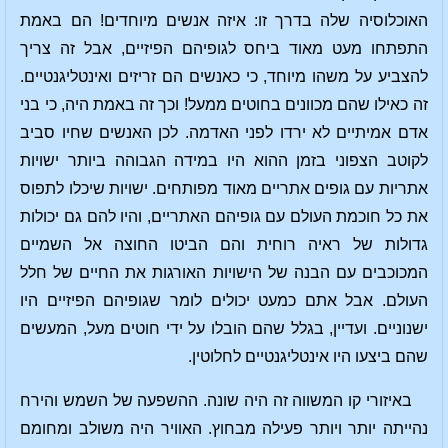
האוכלוסיה שלה בדרך זו: איזה אנשים מיוחדים! הם באמת
התפתחו מעט מאוד ביחס לגופיהם הפיזיים, אבל זה צריך
להצביע על משהו מיוחד, כי כאנשים הם זריזים ואינטליגנטיים.
זה כאילו שהם מכוונים בחוטים ממעל! וכך זה באמת היה, כי בני
אדם אמיתיים לא ירדו לפני האדמה. לכן האנשים שחיו סביב
לקוטב הצפוני בזמן ההוא היו במידה הגבוהה ביותר ישויות
אתריות עם גופים אתריים מאוד מפותחים. ישויות שיכלו לתפוס
את כל חוכמת העולם עם גופיהם האתריים, והיו להם גם יכולות
גדולות של ראיה רוחית והם הביטו החוצה אל השמיים
המכוכבים עם הבנה של הישויות האורגות את החיים של חלל
העולם. אבל אתם כמעט יכולים לומר שגופיהם הפיזיים היו
ישנוניים. ועדיין, בגלל שהם הובלו על ידי חוטים מעל, המעשים
שהם ביצעו היו אינטליגנטיים לחלוטין.
באיזורי קו המשווה זה היה שונה. ההשפעה של השמש והירח
נהייתה יותר ויותר פעילה מבחוץ. האוויר היה משולב ומחומם