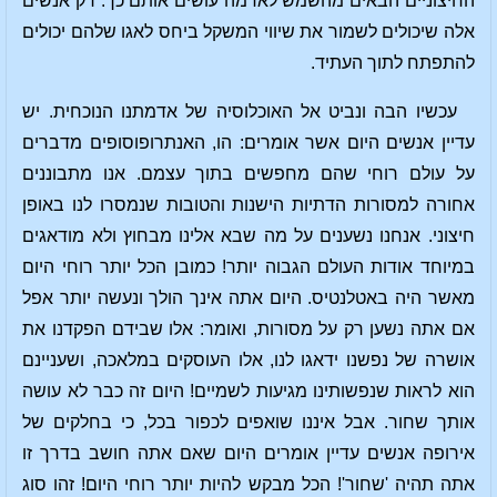
החיצוניים הבאים מהשמש לאדמה עושים אותם כך. רק אנשים
אלה שיכולים לשמור את שיווי המשקל ביחס לאגו שלהם יכולים
להתפתח לתוך העתיד.
עכשיו הבה ונביט אל האוכלוסיה של אדמתנו הנוכחית. יש
עדיין אנשים היום אשר אומרים: הו, האנתרופוסופים מדברים
על עולם רוחי שהם מחפשים בתוך עצמם. אנו מתבוננים
אחורה למסורות הדתיות הישנות והטובות שנמסרו לנו באופן
חיצוני. אנחנו נשענים על מה שבא אלינו מבחוץ ולא מודאגים
במיוחד אודות העולם הגבוה יותר! כמובן הכל יותר רוחי היום
מאשר היה באטלנטיס. היום אתה אינך הולך ונעשה יותר אפל
אם אתה נשען רק על מסורות, ואומר: אלו שבידם הפקדנו את
אושרה של נפשנו ידאגו לנו, אלו העוסקים במלאכה, ושעניינם
הוא לראות שנפשותינו מגיעות לשמיים! היום זה כבר לא עושה
אותך שחור. אבל איננו שואפים לכפור בכל, כי בחלקים של
אירופה אנשים עדיין אומרים היום שאם אתה חושב בדרך זו
אתה תהיה 'שחור'! הכל מבקש להיות יותר רוחי היום! זהו סוג