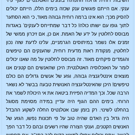
חשיבות רוחית גדולה התפתח בזמנים האטלנטיים לגוף פיזי
ענקי. אם הייתם פוגשים ענק שכזה בימים הללו, הייתם יכולים
להסיק מכך: הוא אינו ברמה רוחית גבוהה מאוד, כי הוא הסתער
לתוך גופו עם ישותו כולה! כל דבר שמתייחס ל'ענקים' באגדות
מבוסס לחלוטין על ידע של האמת. אם כן, אם זיכרון ממשי של
זמנים אלו נשמר במיתוסים הגרמניים, עלינו לדעת שזה נכון
לחלוטין, מנקודת ראות מדעית רוחית, שהענקים הם טיפשים
והגמדים פיקחים מאוד. זה מבוסס לחלוטין על מה שאנו יכולים
לומר על האוכלוסיה האטלנטית: היכן שהאנשים הם קטנים אנו
מוצאים אינטליגנציה גבוהה, וגזע של אנשים גדולים הם כולם
טיפשים! היכן שהאינטליגנציה האנושית טבעה בבשר לא נשאר
הרבה שכל. וכך המדיה הפיזית ביטאה את אי היכולת לשמר את
הרוחי. בימים ההם הגוף היה עדיין במידה מסוימת מסוגל
בהחלט לשינוי. רק בזמן שבו אטלנטיס החלה לשקוע ההבדל
היה גדול בין האדם שהיה טוב על פי תכונות נפשו, הגזע של
האנשים הקטנים, וענקי הצורה שהיו רשעים ובהם כל דבר הפך