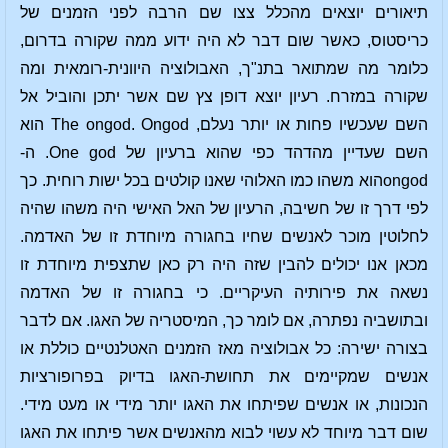
תיאורים יוצאים מהכלל צצו שם הרבה לפני הזמנים של
כריסטוס, כאשר שום דבר לא היה ידוע ממה שקורה בדרום,
כלומר מה שמתואר בתנ"ך, האבולוציה היוונית-רומאית ומה
שקורה במזרח. רעיון יוצא דופן צץ שם אשר יתכן והוביל אל
השם שעכשיו פחות או יותר נעלם, The ongod. Ongod הוא
השם שעדיין מהדהד כפי שהוא ברעיון של One god. ה-
ongodהוא משהו כמו האלוהי שאנו קולטים בכל ישות רוחית. כך
לפי דרך זו של חשיבה, הרעיון של האל האישי היה משהו שהיה
לחלוטין מוכר לאנשים שחיו בחגורה מיוחדת זו של האדמה.
מכאן אנו יכולים להבין שזה היה רק כאן שתצפית מיוחדת זו
נשאה את פירותיה העיקריים. כי בחגורה זו של האדמה
ובתושביה נפתרה, אם לומר כך, המיסטריה של האגו. אם לדבר
בצורה ישירה: כל אבולוציה מאז הזמנים האטלנטיים כוללת או
אנשים שמקיימים את תחושת-האגו בדיוק בפרופורציות
הנכונות, או אנשים שפיתחו את האגו יותר מידי או מעט מידי.
שום דבר מיוחד לא עשוי לבוא מהאנשים אשר פיתחו את האגו