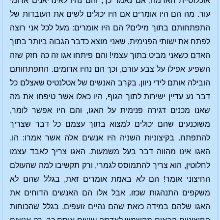
אוכלוסיית האדמה, אם נאמר כך, והם נהיו לאינדיאנים אדומי
עור. מה הם היו אומרים אם היו יכולים לשים את העובדות של
התפתחותם בתוך מילים? הם היו אומרים: מעל לכל אני רוצה
לפתח את ישותי הפנימית, שאני מוצא כדבר הגבוה ביותר בתוך
האדם כשאני מביט בתוך עצמי! והם פיתחו אגו זה כה חזק שזה
השפיע אפילו על צבע עורם, וכך הם נהיו אדומים. התפתחותם
הובילה אותם לידי ניוון. בקרב האנשים של אטלנטיס שאצלם כל
דבר נע עדיין ישירות לתוך הגוף, היו כאלו אשר טיפחו את מה
שאנו מכנים דגירה פנימית על האגו, והם היו אפשר לומר,
משוכנעים שהם יכולים למצוא בתוך עצמם כל דבר שצריך
להתפתח. בקיצוניות השניה היו אנשים אלה אשר אמרו: הו,
האגו אינו מהווה דבר בעל משמעות. האגו צריך לאבד עצמו
לחלוטין, הוא צריך להתמוסס לגמרי, ורק תקשיבו למה שהעולם
החיצוני אומר! הם לא באמת אומרים זאת, בגלל שהם לא
משקפים התנהגות שכזו. אבל אלו הם האנשים הדוחים את
האגו שלהם במידה כזאת שהם נהיים זועפים, בגלל שהכוחות