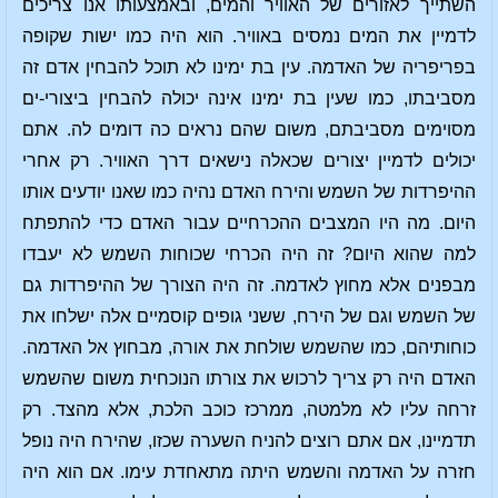
השתייך לאזורים של האוויר והמים, ובאמצעותו אנו צריכים
לדמיין את המים נמסים באוויר. הוא היה כמו ישות שקופה
בפריפריה של האדמה. עין בת ימינו לא תוכל להבחין אדם זה
מסביבתו, כמו שעין בת ימינו אינה יכולה להבחין ביצורי-ים
מסוימים מסביבתם, משום שהם נראים כה דומים לה. אתם
יכולים לדמיין יצורים שכאלה נישאים דרך האוויר. רק אחרי
ההיפרדות של השמש והירח האדם נהיה כמו שאנו יודעים אותו
היום. מה היו המצבים ההכרחיים עבור האדם כדי להתפתח
למה שהוא היום? זה היה הכרחי שכוחות השמש לא יעבדו
מבפנים אלא מחוץ לאדמה. זה היה הצורך של ההיפרדות גם
של השמש וגם של הירח, ששני גופים קוסמיים אלה ישלחו את
כוחותיהם, כמו שהשמש שולחת את אורה, מבחוץ אל האדמה.
האדם היה רק צריך לרכוש את צורתו הנוכחית משום שהשמש
זרחה עליו לא מלמטה, ממרכז כוכב הלכת, אלא מהצד. רק
תדמיינו, אם אתם רוצים להניח השערה שכזו, שהירח היה נופל
חזרה על האדמה והשמש היתה מתאחדת עימו. אם הוא היה