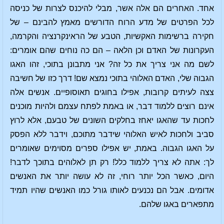
אחד. האחרים הם אלה אשר, מבלי להיכנס לצרות של כניסה
לכל הפרטים של מדע הרוח הדורשים מאמץ להבינם – של
חקירה ברשימות האקשיות, הטבע של הראינקרנציה והקרמה,
העקרונות של האדם וכן הלאה – הם כה נוחים שהם אומרים:
לשם מה אני צריך את כל זה? אני מתבונן בתוכי, זהו האגו
הגבוה שלי, האדם האלוהי בתוכי נמצא שם! דרך כזו של חשיבה
צצה לעיתים קרובות, אפילו בחוגים תאוסופיים. אנשים אלה
אינם רוצים ללמוד דבר, או באמת לפתח עצמם ולהיות מוכנים
לחכות עד שהאגו יאחז בחלקים השונים של טבעם, אלא לרוץ
סביב ולחכות לאיש האלוהי שידבר מתוכם, וידבר ללא הפסק
על האגו הגבוה. באמת, יש אפילו ספרים מסוימים שאומרים
לך: אתה לא צריך ללמוד כלל! רק תן לאלוהים בתוכך לדבר!
היום, כאשר הכל יותר רוחי, זה לא עושה יותר את האנשים
אדומים. אבל הם נכנעים לאותו גורל כמו האנשים שהיו תמיד
מתפארים באגו שלהם.