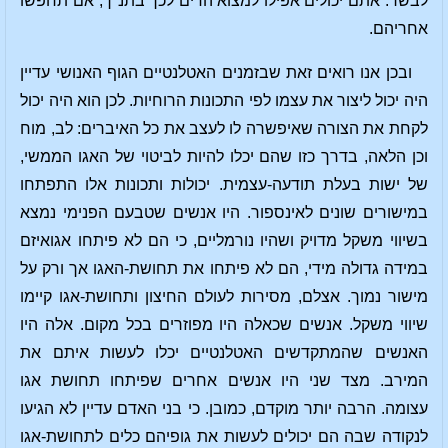
לבשר. אתם יכולים אפילו למצוא הדים לכך בתנ"ך, אם תחפשו
אחריהם.
ובכן אנו רואים זאת שבזמנים האטלנטיים הגוף האנושי עדיין
היה יכול ליצור את עצמו לפי התכונות הרוחיות. לכן הוא היה יכול
לקחת את הצורה שאיפשרה לו לעצב את כל האיברים: לב, מוח
וכן הלאה, בדרך כזו שהם יכלו להיות לביטוי של האגו הממשי,
של ישות בעלת תודעה-עצמית. יכולות ותכונות אלו התפתחו
במישורים שונים לאינספור. היו אנשים שטבעם הפנימי נמצא
בשיווי משקל מדויק ושהיו נורמליים, כי הם לא פיתחו אגואיזם
במידה גדולה מידי, הם לא פיתחו את תחושת-האגו אך ורק על
מישור נמוך. אצלם, מסירות לעולם החיצון ותחושת-אגו קיימו
שיווי משקל. אנשים שכאלה היו מפוזרים בכל מקום. אלה היו
האנשים שהמתקדשים האטלנטיים יכלו לעשות איתם את
המירב. מצד שני היו אנשים אחרים שפיתחו תחושת אגו
עצומה. הרבה יותר מוקדם, כמובן. כי בני האדם עדיין לא הגיעו
לנקודה שבה הם יכולים לעשות את גופיהם כלים לתחושת-אגו