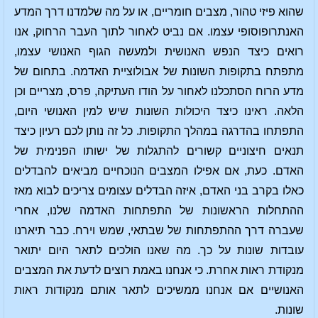
שהוא פיזי טהור, מצבים חומריים, או על מה שלמדנו דרך המדע
האנתרופוסופי עצמו. אם נביט לאחור לתוך העבר הרחוק, אנו
רואים כיצד הנפש האנושית ולמעשה הגוף האנושי עצמו,
מתפתח בתקופות השונות של אבולוציית האדמה. בתחום של
מדע הרוח הסתכלנו לאחור על הודו העתיקה, פרס, מצריים וכן
הלאה. ראינו כיצד היכולות השונות שיש למין האנושי היום,
התפתחו בהדרגה במהלך התקופות. כל זה נותן לכם רעיון כיצד
תנאים חיצוניים קשורים להתגלות של ישותו הפנימית של
האדם. כעת, אם אפילו המצבים הנוכחיים מביאים להבדלים
כאלו בקרב בני האדם, איזה הבדלים עצומים צריכים לבוא מאז
ההתחלות הראשונות של התפתחות האדמה שלנו, אחרי
שעברה דרך ההתפתחות של שבתאי, שמש וירח. כבר תיארנו
עובדות שונות על כך. מה שאנו הולכים לתאר היום יתואר
מנקודת ראות אחרת. כי אנחנו באמת רוצים לדעת את המצבים
האנושיים אם אנחנו ממשיכים לתאר אותם מנקודות ראות
שונות.