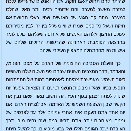
שהיתה להם תחושת-אגו חזקה. אלו היו אנשים שהעדיפו ללכת
למזרח מאשר למערב, והם אדומים רכים יותר מאלו שהלכו
למערב. מהם קם הגזע של האנשים שהיו בעלי תחושת-אגו
חזקה ושעל כל פנים שמרו שיווי משקל בין זה לבין מסירותם
לעולם החיצון. אלו הם האנשים של אירופה שעליהם יכולנו לומר
בהרצאה הפומבית האחרונה שהרגשות החזקים שלהם של
אישיות היו מההתחלה המאפיין העיקרי שלהם.
כך פועלת הסביבה החיצונית של האדם על מצבו הפנימי,
והאדמה, דרך המצבים השונים שבהם פני השטח שלה חשופים
לאור השמש, מאפשרת צמיחה לאינספור רמות של התפתחות
הנפש. בכיוון שאליו מביטות הנשמות, שם הן מוצאות אפשרויות
שונות לפתח עצמן בגוף הפיזי. זה חשוב מאוד שאנו נבין את
הקשר שבין השפעת השמש על האדמה ואבולוציית האדם. אם
יום אחד אתם תעקבו איתי אחרי עניינים אלה עד לפרטים של
זמנים מאוחרים יותר אתם תראו כמה שזה נהיה מובן דרך
העובדה שכל הגוונים הללו של צבע מופיעים. כך למשל היתה