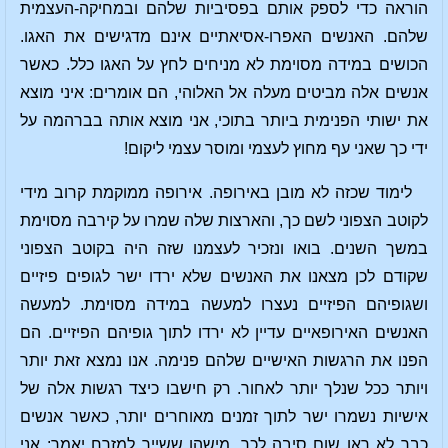
הוראה כדי לספק אותם בפסיביות שלהם ובמחיקה-העצמית
שלהם. האנשים האפרו-אסיאתיים אינם מדגישים את האגו.
הכושים במידה מסוימת לא מניחים לחץ על האגו כלל. כאשר
אנשים אלה מביטים מעלה אל האלוהי, הם אומרים: איני מוצא
את ישותי הפנימית ביותר בתוכי, אני מוצא אותה בברהמה על
ידי כך שאני עף מחוץ לעצמי ומוסר עצמי ליקום!
לימוד שכזה לא מובן באירופה. אירופה ממוקמת קרוב מידי
לקוטב הצפוני לשם כך, והארצות שלה שמרו על קירבה מסוימת
במשך השנים. בואו ונזכיר לעצמנו שזה היה בקוטב הצפוני
שקודם לכן מצאנו את האנשים שלא ירדו ישר לגופים פיזיים
ושגופיהם הפיזיים נעצרו למעשה במידה מסוימת. למעשה
האנשים האירופאיים עדיין לא ירדו לתוך גופיהם הפיזיים. הם
הפנו את הרגשות האישיים שלהם פנימה. אנו נמצא זאת יותר
ויותר ככל שנלך יותר לאחור. רק חישבו כיצד רגשות אלה של
אישיות נשמרו ישר לתוך זמנים מאוחרים יותר, כאשר אנשים
כבר לא ראו שום סיבה לכך. מישהו ששייך למזרח יאמר: אני