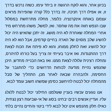
בכיוון אחר, והוא לוקח הרגשה זו ביחד עימו. כשזה נרכש בדרך
זו, או אפילו דרך חניכה, זה בדרך כלל קורה שהפירות מראים
עצמם באותה אינקרנציה. כלומר, מחלה מתרחשת במסלול
שבו הנפש חווה את מה שחסר. ואז, למשל, משהו מתרחש מיד
אחרי המחלה שאחרת לא היה מושג. זה יתכן שהאיש היה יכול
להשיג שלב מסוים של הארה בחיים קודמים, אבל הוא לא היה
יכול להשיג זאת לחלק ממוחו, והוא לא פיתח את הכוח לצאת
דרך ההתנגדות. ואז איבר בעייתי זה צריך בעל כורחו להיהרס,
ומחלה רצינית עלולה לצאת ממנו. ואז באה הבנייה מחדש, היכן
שהנפש נהיית מודעת לכוחות הדרושים כדי להתגבר על
החסימה, ולהבהרה שבאה לאחר מכן. התהליך של סבל
מהמחלה יכול לבטח להיחשב כסימן שמשהו חשוב עומד לבוא.
אנו נוגעים עכשיו בעניין שעולמנו החילוני יכול לבטח ללגלג
עליו. ועדיין אנשים רבים יבחינו בסוג של אי-שביעות רצון נצחית,
כאילו חלק מהנפש אינו יכול לבוא לידי ביטוי והחיים נהיים בלתי