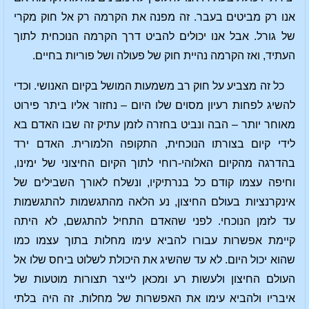
אנו רק מביטים בעבר. זה מפנה את הקרמה רק אל חוק מקרי
של גורל. אבל אנו יכולים להביט דרך הקרמה הנוכחית לתוך
העתיד, ואז הקרמה נהיית חוק של פעולה ושל פוריות בחיים.
כל זה מצביע על חוק רב משמעות המושל בקיום האנושי. וכדי
להשיג לפחות רעיון מסוים שלו היום – נחזור אליו ביתר פירוט
מאוחר יותר – הבה ונביט בחזרה לזמן עתיק זה שבו האדם בא
לידי קיום בצורתו הנוכחית, התקופה הלמורית. האדם ירד
בהדרגה מהקיום האלוהי-רוחי לתוך הקיום החיצוני של ימינו,
וחיפה עצמו קודם כל בנרתיקיו, ונשלח לאורך השבילים של
אינקרנציות בעולם החיצון, נע הלאה מהתגשמות להתגשמות
עד לזמן הנוכחי. לפני שהאדם התחיל להתגשם, לא היתה
קיימת אפשרות עבורו להביא עימו מחלות בתוך עצמו כמו
שהוא יכול היום. לא עד שהשיג את היכולת לשלוט ביחס שלו אל
העולם החיצון ולעשות רע ומכאן לייצר תצורות מוטעות של
איבריו ולהביא עימו את האפשרות של מחלות. זה היה בלתי