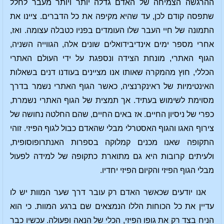
ההרגשה הצמיחה של האדם גדלה יותר ויותר מעבר לחלל
שתפסה קודם לכן, עד שהיא מקיפה את כל הדברים. ציינו את
התמונה של חיי העבר שלו העומדים בפניו כטבלה עצומה. ואז,
אחרי מספר ימים אינדיבידואלים שונים אלה, הגווייה השניה,
הגוף האתרי, מונחת הצידה ונספגת על ידי העולם האתרי
הכללי, חוץ מהמקרה שאותו אנו מציינים בעודנו דנים בשאלות
האינטימיות של ראינקרנציה, כאשר הגוף האתרי נשמר בדרך
מסוימת לשימוש בעתיד. אך תמצית של הגוף האתרי נשמרת,
כפרי של ניסיון החיים. אז באים החיים, שהם החלטה נחושה של
צירוף האגו והגוף האסטרלי מבלי שהאדם כבול לגוף הפיזי. זוהי
התקופה שאנו מכנים קמלוקה בספרות האנתרופוסופית,
ולעיתים קרובות היא גם מתוארת כתקופה של למידה לפעול
מבלי הגוף הפיזי והקיום הפיזי יחדיו.
אנו יודעים שכאשר האדם רק עובר דרך שער המוות יש לו
עדיין את כל הכוחות הללו הנמצאים שם ברגע המוות. כי הוא
הניח בצד רק את גופו הפיזי, הכלי של הנאה ופעולה. עכשיו כבר