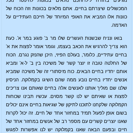
מגיעים בחזרה לילדותכם מלאים בכוונות להיפטר מכל
המכשולים שיצרתם בחיים. אתם מלאים בכוונות וזה הכוח של
כוונות אלו המביא את האופי המיוחד של חייכם העתידיים על
האדמה.
בואו ונניח שבשנות העשרים שלו מר ב' פוגע במר א'. כעת
הוא צריך להרגיש את הכאב בעצמו, וגומר אומר לפצות את א'
בחיים עתידיים, כלומר, בעולם הפיזי, היכן שהנזק נגרם. הכוח
של החלטה טובה זו יוצר קשר של משיכה בין ב' ל-א' ומביא
אותם יחדיו בחיים הבאים. כוח מיסתורי זה של משיכה שמביא
אנשים יחדיו בחיים נובע ממה שהם השיגו בקמלוקה. הניסיון
שלנו שם מוליך אותנו לאנשים אלה בחיים שאותם אנו צריכים
לפצות או שאיתם יש לנו קשר מסוים. עכשיו תבינו שכוחות
הקמלוקה שלקחנו לתוכנו לתיקון של שגיאות בחיים אינם יכולים
בשום אופן לפעול תמיד במחזור אחד של חיים. זה יכול לקרות
שאנו יוצרים קשרים עם מספר רב של אנשים במחזור אחד של
חיים ובפעם הבאה שאנו בקמלוקה יש לנו אפשרות לפגוש