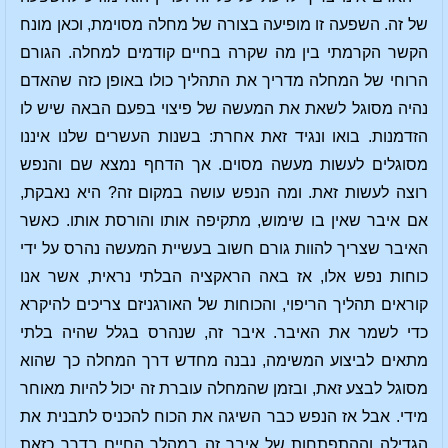
של זה. השפעה זו מופיעה בצורה של מחלה מסוימת, וכאן מונח
הקשר הקרמתי בין מה שקרה בחיים קודמים למחלה. הגורם
הרוחי של המחלה מדריך את התהליך כולו באופן כזה שהאדם
נהיה מסוגל לשאת את המעשה של פיצוי בפעם הבאה שיש לו
הזדמנות. בואו ונגיד זאת אחרת: בשנות העשרים שלנו איננו
מסוגלים לעשות מעשה מסוים. אך הדחף נמצא שם והנפש
רוצה לעשות זאת. ומה הנפש עושה במקום זה? היא נאבקת,
אם איבר שאין בו שימוש, מתקיפה אותו והורסת אותו. כאשר
האיבר שצריך להוות גורם חשוב בעשיית המעשה נהרס על ידי
כוחות נפש אלו, אז באה הראקציה הבלתי נראית, אשר אנו
קוראים תהליך הריפוי, והכוחות של האורגניזם צריכים להיקרא
כדי לשמר את האיבר. איבר זה, שנהרס בגלל שהיה בלתי
מתאים לביצוע המשימה, נבנה מחדש דרך המחלה כך שהוא
מסוגל לבצע זאת, ובזמן שהמחלה עוברת זה יכול להיות מאוחר
מידי. אבל אז הנפש כבר השיגה את הכוח להכניס לתבנית את
הגדילה וההתפתחות של איבר זה במהלך החיים בדרך כזאת