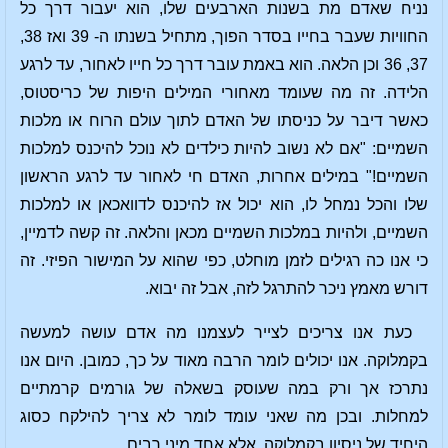
נניח שאדם מת בשנות הארבעים שלו, הוא יעבור דרך כל
החוויות שעבר בחייו בסדר הפוך, מתחיל בשנתו ה- 39 ואז 38,
37, 36 וכן הלאה. הוא באמת עובר דרך כל חייו לאחור, עד לרגע
הלידה. זה מה שעומד מאחורי המילים היפות של כריסטוס,
כאשר דיבר על כניסתו של האדם לתוך עולם הרוח או מלכות
השמיים: "אם לא נשוב להיות כילדים לא נוכל להיכנס למלכות
השמיים!" במילים אחרות, האדם חי לאחור עד לרגע הראשון
שלו והכל נמחל לו, הוא יכול אז להיכנס לדוואכאן או למלכות
השמיים, ולהיות במלכות השמיים מכאן והלאה. זה קשה לדמיין,
כי אנו כה רגילים לזמן מוחלט, כפי שהוא על המישור הפיזי. זה
דורש מאמץ ניכר להתרגל לזה, אבל זה יבוא.
כעת אנו צריכים לצייר לעצמנו מה אדם עושה למעשה
בקמלוקה. אנו יכולים לומר הרבה מאוד על כך, כמובן. היום אנו
נתרכז אך ורק במה שעוסק בשאלה של גורמים קרמתיים
למחלות. ובכן מה שאני עומד לומר לא צריך להילקח כסוג
היחיד של ניסיון בקמלוקה, אלא אחד מיני רבים.