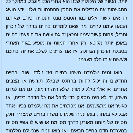
יותר. הטווח של היכולות שלנו הוא אחרי הכל מוגבל. במהלך כל
התגשמות אנו מגדילים את מחסן ההתנסויות שלנו. ידע מושג
זה אינו קשור אלינו כמו הטמפרמנט והנטייה וכיו"ב שאותם
הבאנו עימנו לחיים. מה שאנו לומדים בחיים בדרך של זיכרון
והרגל, פחות קשור עימנו ומכאן זה גם עושה את הופעתו בחיים
באופן יותר מקוטע. רק אחרי המוות זה מופיע בגוף האתרי
בטבלת הזיכרון הגדולה. אז אנו צריכים לשלב את זה בתוכנו
ולעשות אותו חלק מעצמנו.
בואו ונניח שלמדנו משהו בחיים ואז נולדנו שוב. בחיינו
החדשים זה יכול להיות בהחלט שבגלל תורשה או מצבים
אחרים, או אולי בגלל לימודנו שלא היה הרמוני, וגם אם למדנו
משהו, זה לא היה מספיק כדי לקבל את כל הדבר בידינו, ואז
כאשר אנו מתגשמים, אנו מפתחים את מה שלמדנו בכיוון אחד
אבל לא באחר. בואו ונניח שלמדנו משהו בחיים שמצריך חלק
מסוים של מוחנו מאורגן בדרך מסוימת או שיש לו אופי מסוים
במערכת הדם בחיים הבאים, ואז בואו ונניח שנכשלנו מללמוד