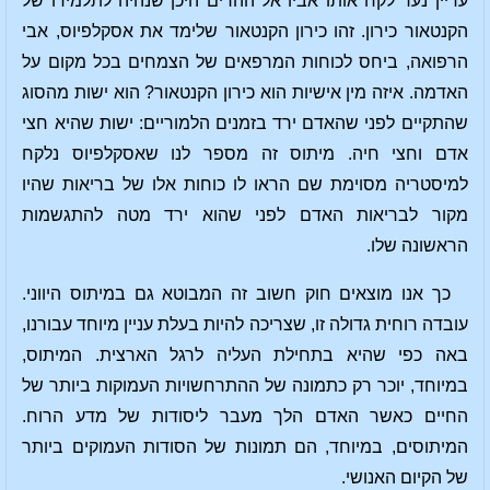
עדיין נער לקח אותו אביו אל ההרים היכן שנהיה לתלמידו של
הקנטאור כירון. זהו כירון הקנטאור שלימד את אסקלפיוס, אבי
הרפואה, ביחס לכוחות המרפאים של הצמחים בכל מקום על
האדמה. איזה מין אישיות הוא כירון הקנטאור? הוא ישות מהסוג
שהתקיים לפני שהאדם ירד בזמנים הלמוריים: ישות שהיא חצי
אדם וחצי חיה. מיתוס זה מספר לנו שאסקלפיוס נלקח
למיסטריה מסוימת שם הראו לו כוחות אלו של בריאות שהיו
מקור לבריאות האדם לפני שהוא ירד מטה להתגשמות
הראשונה שלו.
כך אנו מוצאים חוק חשוב זה המבוטא גם במיתוס היווני.
עובדה רוחית גדולה זו, שצריכה להיות בעלת עניין מיוחד עבורנו,
באה כפי שהיא בתחילת העליה לרגל הארצית. המיתוס,
במיוחד, יוכר רק כתמונה של ההתרחשויות העמוקות ביותר של
החיים כאשר האדם הלך מעבר ליסודות של מדע הרוח.
המיתוסים, במיוחד, הם תמונות של הסודות העמוקים ביותר
של הקיום האנושי.