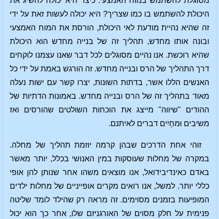
מסוגלת להשתמש במוח האמצעי. כיצד היא יכולה להשיג את
היכולת להשתמש בו כמו שצריך? היא יכולה לעשות זאת על ידי
זה שהיא נהיית מודעת לאי היכולת, הורסת את המוח האמצעי
ובונה אותו מחדש, תהליך זה של בנייה מחדש הוא היכולת
שהיא רוכשת. אנו נהיים מסוגלים לכל דבר שאנו עצמנו לוקחים
דרך התהליך של הרס ובנייה מחדש. זה הורגש באמת על ידי כל
האנשים הללו אשר, בדתות השונות, יצרו קשר עם ישות נעלה
מאוד בתהליך זה של הרס ובנייה מחדש. באמונות הדתיות של
ההודים "שיווה" מייצג את הוכחות השולטים שהורסים ואז
משיבים וּמחָיִים דברים לאיתנם.
זוהי אחת הדרכים שבהן קרמה יוזמת תהליך של מחלה.
במקרה של מחלות שעוסקות במין האנושי בכלל, יותר מאשר
באדם כאינדיבידואל, אנו מוצאים משהו אחר שנותן להן אופי
כללי יותר. למשל, אנו רואים מקרים אופייניים של מחלות ילדים
המופיעות בזמנים מסוימים. זה מראה רק שהילד לומד שליטה
פנימית על חלק מסוים של האורגניזם שלו, אחר כך הוא יכול