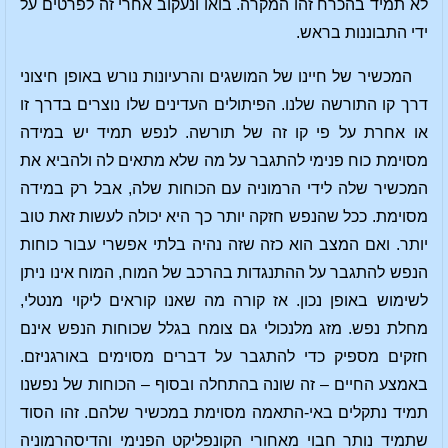
לא תמיד בהכרח זהו המקרה. בואו ונעקוב אחרי זה לפרטים על
ידי התבוננות בראש.
המכשיר של חיינו של המושגים והרעיונות נורש באופן חיצוני
דרך קו התורשה שלנו. הפיתולים העדינים שלו נוצרים בדרך זו
או אחרת על פי קו זה של תורשה. לנפש תמיד יש במידה
מסוימת כוח פנימי להתגבר על מה שלא מתאים לה ולהביא את
המכשיר שלה לידי הרמוניה עם הכוחות שלה, אבל רק במידה
מסוימת. ככל שהנפש חזקה יותר כך היא יכולה לעשות זאת טוב
יותר. ואם המצב הוא כזה שזה נהיה בלתי אפשרי עבור כוחות
הנפש להתגבר על ההתנגדות בהרכב של המוח, המוח אינו ניתן
לשימוש באופן נכון. אז קורה מה שאנו קוראים ליקוי מנטלי,
מחלת נפש. מזג מלנכולי גם צומח בגלל שכוחות הנפש אינם
חזקים מספיק כדי להתגבר על דברים מסוימים באורגניזם.
באמצע החיים – זה שונה בהתחלה ובסוף – הכוחות של נפשנו
תמיד נתקלים באי-התאמה מסוימת במכשיר שלהם. זהו הסוד
שתמיד נותר חבוי מאחורי הקונפליקט הפנימי והדיסהרמוניה