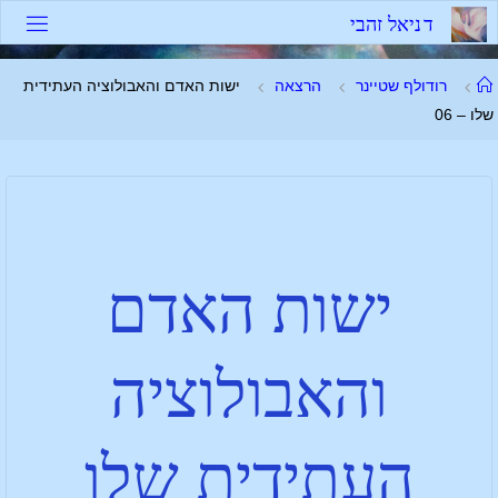
ד
נ
י
א
ל
ז
ה
ב
י
רודולף שטיינר
הרצאה
ישות האדם והאבולוציה העתידית
שלו – 06
ישות האדם
והאבולוציה
העתידית שלו