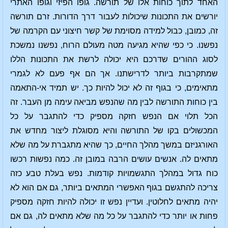
האחד לתוך כוחות אלו של תורשה. גופו הפיזי וגופו האתרי
יורשים את התכונות שיכולות לעבור דרך הדורות. זרם תורשה
זה, כמובן, כבול למידה מסוימת של קשר חיצוני עם הקרמה של
נפשנו. כי כפי שהיא מגיעה מטה מעולם הרוח, נפשנו נמשכת
לסוג ההורים שדרכם היא יכולה לרשת את התכונות הללו
שמתקרבות ביותר לדרישתנו. אך הם אף פעם לא לגמרי
מתאימים, כי בגוף זה לא יכול להיות כך. יש תמיד אי-התאמה
בין כוחות התורשה לבין מה שהנפש מביאה עימה מן העבר. זה
הכל תלוי אם הנפש חזקה מספיק כדי להתגבר על כל
המכשולים בקו של התורשה והיא מסוגלת ליצור מחדש את
האורגניזם במשך מהלך החיים, כך שהיא מתגברת על מה שלא
מתאים לה. אנשים עושים הרבה במובן זה. כמה נפשות רכשו
כוח גדול במהלך התגשמויות קודמות. נפש בעלת טבע כזה
צריכה להתגשם בגוף האפשרי המתאים ביותר, גם אם הוא לא
יהיה מתאים לחלוטין. ועדיין נפש זו יכולה להיות חזקה מספיק
פחות או יותר כדי להתגבר על כל מה שלא מתאים לה, גם אם