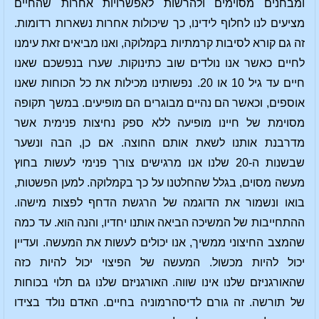
ומבחנים מסוימים ולהרשות לאפשרויות אחרות שהחיים
מציעים לנו לחלוף לידינו, כך שיכולות אחרות נשארות רדומות.
זה גם קורא לסיבות קרמתיות בקמלוקה, ואנו מביאים זאת עימנו
לחיים כאשר אנו נולדים שוב כתינוקות. שערו בנפשכם שאנו
חיים עד גיל 10 או 20. נפשותינו מכילות את כל הכוחות שאנו
אוספים, וכאשר הם נהיים מבוגרים הם מופיעים. במשך תקופה
מסוימת של חיינו מופיעה ללא ספק נחיצות פנימית אשר
מדרבנת אותנו לשאת אותם החוצה. אם כן, הבה ונשער
שבשנות ה-20 שלנו אנו מרגישים צורך פנימי לעשות בחוץ
מעשה מסוים, בגלל שהחלטנו על כך בקמלוקה. למען הפשטות,
בואו ונשמור את הדוגמה של הרגשת הדחף לפצות מישהו.
ההתחייבות של המשיכה הביאה אותנו יחדיו, והנה הוא. עד כמה
שהמצב החיצוני ממשיך, אנו יכולים לעשות את המעשה. ועדיין
יכול להיות מכשול. המעשה של הפיצוי יכול להיות כזה
שהאורגניזם שלנו אינו שווה. האורגניזם שלנו גם תלוי בכוחות
של תורשה. זה גורם לדיסהרמוניה בחיים. האדם נולד בצידו