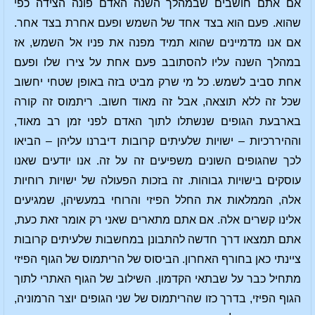
אם אתם חושבים שבמהלך השנה האדם פונה הצידה כפי
שהוא. פעם הוא בצד אחד של השמש ופעם אחרת בצד אחר.
אם אנו מדמיינים שהוא תמיד מפנה את פניו אל השמש, אז
במהלך השנה עליו להסתובב פעם אחת על צירו שלו ופעם
אחת סביב לשמש. כל מי שרק מביט בזה באופן שטחי יחשוב
שכל זה ללא תוצאה, אבל זה מאוד חשוב. ריתמוס זה קורה
בארבעת הגופים שנשתלו לתוך האדם לפני זמן רב מאוד,
וההיררכיות – ישויות שלעיתים קרובות דיברנו עליהן – הביאו
לכך שהגופים השונים משפיעים זה על זה. אנו יודעים שאנו
עוסקים בישויות גבוהות. זה בזכות הפעולה של ישויות רוחיות
אלה, הממלאות את החלל הפיזי והרוחי במעשיהן, שמגיעים
אלינו קשרים אלה. אם אתם מתארים שאני רק אומר זאת כעת,
אתם תמצאו דרך חדשה להתבונן במחשבות שלעיתים קרובות
ציינתי כאן בחורף האחרון. הביסוס של הריתמוס של הגוף הפיזי
מתחיל כבר על שבתאי הקדמון. השילוב של הגוף האתרי לתוך
הגוף הפיזי, בדרך כזו שהריתמוס של שני הגופים יוצר הרמוניה,