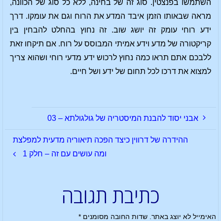
השתמשו בפנצטין. סוג זה של בחינה, ללא כל סוג של הכוונה,
מראה שבאותו הזמן איבד המדע את הרוח וגם את עומקו. דרך
ידע רוחי עומק זה יושג שוב. זה נחוץ בהחלט להבחין בין
קריקטורה של מדע וידע אמיתי המבוסס על רוח. אם תיקחו זאת
ללבכם אתם תראו כמה נחוץ לרכוש ידע מדעי רוחי ושהוא צריך
למצוא את דרכו לכל תחום של ידע ושל חיים.
אבני יסוד להבנת המיסטריה של גולגולתא – 03
ההידרה של דרווין כיצד הפכה תיאוריה מדעית למפלצת
ומה עושים עם זה – חלק 1
כתיבת תגובה
האימייל לא יוצג באתר.
שדות החובה מסומנים
*