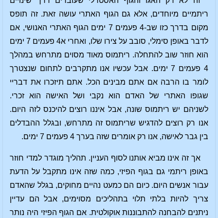
זה לא רק האגו והגוף האסטרלי שעוברים דרך שינויים
ריתמיים מיוחדים, אלא גם הגוף האתרי עושה זאת. זה תופס
מקום בדרך כזו שב-4 פעמים 7 ימים הגוף האתרי האנושי, אם
לדבר באופן סימלי, סובב על צירו שלו, ואחרי א4 פעמים 7 ימים
הוא חוזר שוב להתחלה. ריתמוס מאוד מסוים מתרחש במהלך
4 פעמים 7 ימים. אבל עכשיו אנו מתקרבים לתחום שנצטרך
לומר בו הרבה אם אתם מבינים הכל. אתם תיזכרו את דבריי
שגופו האתרי של האדם הוא נקבי ושל האישה הוא זכרי.
לשניהם יש ריתמוס שונה, אבל איננו רוצים להיכנס לזה היום.
אנו רק רוצים להדגיש שריתמוס זה מתרחש, ובגלל ההבדלים
בין גבר לאישה, אנו רק אומרים שזה בערך 4 פעמים 7 ימים.
אך זה אינו מביא אותנו לסוף העניין. תהליך מוגדר למדי חוזר
באופן ריתמי גם בגוף הפיזי, כמה שזה אינו מתקבל על הדעת
עבור אנשים היום. כיום הם כמעט נהיים מחוקים, בגלל שהאדם
צריך להיות בלתי תלוי בתהליכים מסוימים, אבל הם עדיין
ניתנים להבחנה להתבוננות אוקולטית. אם הגוף הפיזי היה נותר