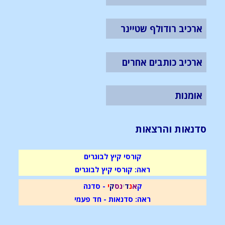
ארכיב רודולף שטיינר
ארכיב כותבים אחרים
אומנות
סדנאות והרצאות
קורסי קיץ לבוגרים
ראה: קורסי קיץ לבוגרים
ק
א
נ
ד
י
נ
ס
ק
י
- סדנה
ראה: סדנאות - חד פעמי