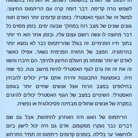
הריתמוס של האדם בהשוואה לשמש, או האדמה בהשוואה
לשמש נורה קדימה. דבר דומה קרה עם הריתמוס החיצוני,
למשל זה של הגוף האסטרלי. בזמנים קדומים יותר האדם חווה
גוונים שונים של מצב רוח במהלך שבעה ימים. בזמן מסוים כל
דבר מחוצה לו עשה רושם עצום עליו, ובזמן אחר הוא חי יותר
בתוך חייו הפנימיים. זה בגלל שהריתמוס כבר לא נמצא יותר
בהרמוניה. המצב של החוויה הפנימית נשאר, אפילו כאשר
לאדם יש יותר שמחה מן העולם החיצון ולהיפך. הם חיברו והשוו
זה את זה וזה גרם לגוף האסטרלי להיות מיושב ונוח, כפי שזה
היה. באמצעות התבוננות זהירה אתם עדיין יכולים להבחין
בחילופים במצב הרוח אצל אנשים שחיים יותר בגופם
האסטרלי. השינויים במצב של הגוף האסטרלי יכולים להיגרם
במקרה של אנשים שחולים מבחינה פסיכולוגית או נפשית.
הריתמוס של האגו היה האחרון להתהוות, אבל גם שם
דברים כבר נעקרו ממקומם. אדם גם היה יכול לישון ביום
ולהישאר ער בלילה. בזמנים קדומים ריתמוס זה תמיד התרחש