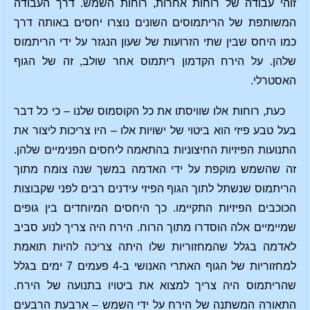
זוהי עבודה של רוחות אחרות, רוחות השמש. דרך העבודה
המשותפת של הריתמוסים השונים נוצרו יחסים באותה דרך
כמו היחס שבין שתי הזרועות של שעון הנגזר על ידי הריתמוס
שלהן. על הירח הקדמון ריתמוס אחר שולב, זה של הגוף
האסטרלי.
כעת, רוחות אלו שוויסתו את כל הקוסמוס שלנו – כי כל דבר
בעל טבע פיזי הוא ביטוי של ישויות אלו – היו צריכות ליצור את
התנועות הפיזיות החיצוניות בהתאמה ליחסים הפנימיים שלהן.
זה שהשמש מוקפת על ידי האדמה במשך שנה צומח מתוך
הריתמוס שנשתל לתוך הגוף הפיזי עידנים רבים לפני שקבוצות
הכוכבים הפיזיות התקיימו. כך היחסים המיוחדים בין גופים
שמיימיים אלה הוסדרו מתוך הרוח. הירח היה צריך לנוע סביב
לאדמה בגלל שהמחזוריות שלו היתה צריכה להיות תואמת
למחזוריות של הגוף האתרי האנושי ב-4 פעמים 7 ימים בגלל
שהריתמוס היה צריך למצוא את ביטויו בתנועה של הירח.
התאורה המשתנה של הירח על ידי השמש – ארבעת הרבעים