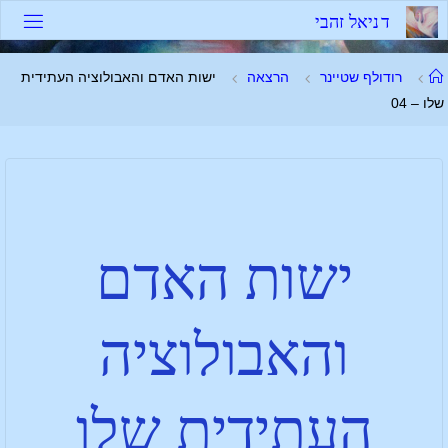
ד
נ
י
א
ל
ז
ה
ב
י
רודולף שטיינר
הרצאה
ישות האדם והאבולוציה העתידית
שלו – 04
ישות האדם
והאבולוציה
העתידית שלו