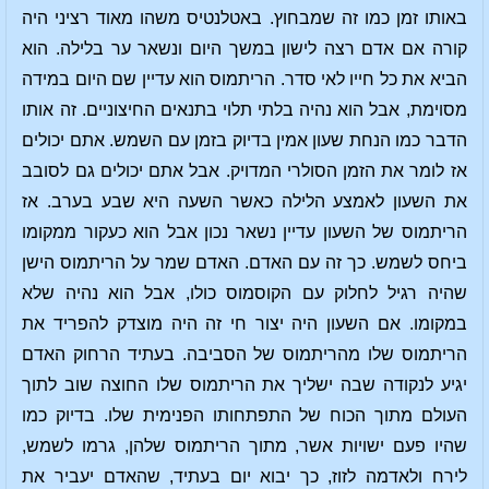
באותו זמן כמו זה שמבחוץ. באטלנטיס משהו מאוד רציני היה
קורה אם אדם רצה לישון במשך היום ונשאר ער בלילה. הוא
הביא את כל חייו לאי סדר. הריתמוס הוא עדיין שם היום במידה
מסוימת, אבל הוא נהיה בלתי תלוי בתנאים החיצוניים. זה אותו
הדבר כמו הנחת שעון אמין בדיוק בזמן עם השמש. אתם יכולים
אז לומר את הזמן הסולרי המדויק. אבל אתם יכולים גם לסובב
את השעון לאמצע הלילה כאשר השעה היא שבע בערב. אז
הריתמוס של השעון עדיין נשאר נכון אבל הוא כעקור ממקומו
ביחס לשמש. כך זה עם האדם. האדם שמר על הריתמוס הישן
שהיה רגיל לחלוק עם הקוסמוס כולו, אבל הוא נהיה שלא
במקומו. אם השעון היה יצור חי זה היה מוצדק להפריד את
הריתמוס שלו מהריתמוס של הסביבה. בעתיד הרחוק האדם
יגיע לנקודה שבה ישליך את הריתמוס שלו החוצה שוב לתוך
העולם מתוך הכוח של התפתחותו הפנימית שלו. בדיוק כמו
שהיו פעם ישויות אשר, מתוך הריתמוס שלהן, גרמו לשמש,
לירח ולאדמה לזוז, כך יבוא יום בעתיד, שהאדם יעביר את