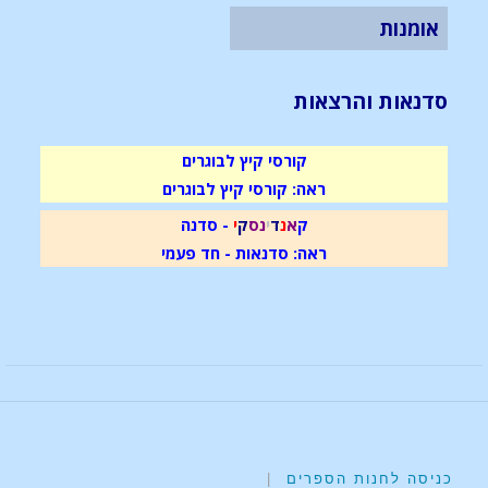
אומנות
סדנאות והרצאות
קורסי קיץ לבוגרים
ראה: קורסי קיץ לבוגרים
ק
א
נ
ד
י
נ
ס
ק
י
- סדנה
ראה: סדנאות - חד פעמי
כניסה לחנות הספרים
|