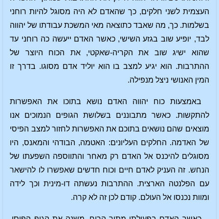
העצמית לשני חלקים, כך שהאדם לא היה מסוגל להיות רוחני
בשלמות. כך, מה שאבד כתוצאה מאי המשכת עבודתו של יהווה
לבד, יופיע שוב בגזע השישי, כאשר האדם ייעשה כה רוחני עד
שהוא ישיג שוב את הקריה-שאקטי, את הכוח היוצר של
ההתרבות. הוא יגיע למצב בו הוא יוליד אדם מסוגו. בדרך זו
המין האנושי ניצל מנפילה.
באמצעות כוח יהווה האדם נושא בתוכו את האפשרות
להתקשות. כאשר מתבוננים בשלושת הגופים הנמוכים אנו
מוצאים שהם נושאים בתוכם את האפשרות לחזור למצב הפיסי
של האדמה. החלקים העליונים: האטמה, הבודהי והמאנס, היו
מסוגלים להיכנס אל האדם רק מאחר והתווספה השפעתו של
הנחש. זה העניק לאדם חיים וכוח חדשים שאפשרו לו להישאר
עם הפלנטה הארצית. ההתרבות נעשתה דו-מינית וכך לידה
ומוות נכנסו אל העולם. קודם לכן זה לא קרה.
כאשר האדם בפעולתו מתוך הרוח, משנה את הגוף הפיסי,