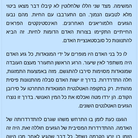
המשימה. מצד שני הללו שלחלוטין לא קיבלו דבר מצאו ביטוי
מלא לטבעם הנמוך. הם התערבבו עם החיות. מהם נבעו
הגזעים הלמוריאנים האחרונים. האינסטינקטים הפראים
החייתיים התקיימו בצורות האדם הדומות לחיות. זה הביא
להתנוונות כל סובסטאנציית האדם.
לו כל בני האדם היו מופרים על ידי המונאדות, כל גזע האדם
היה משתפר לאין שיעור. הרוע הראשון התעורר מעצם העובדה
שמונאדות מסוימות סירבו להתגשם. מזה באמצעות התמזגות,
חלה התדרדרות. בדרך זו ישות האדם סבלה מהתנוונות פיסית
מהותית. רק בתקופה האטלנטית המונאדות התחרטו על סירובן
הקודם. הן ירדו מטה ואכלסו את כל המין האנושי. בדרך זו נוצרו
הגזעים האטלנטים השונים.
הגענו כעת לזמן בו התרחש משהו שגרם להתדרדרותה של
האדמה. ההתדרדרות המסיבית של הגזעים חוללה זאת. היה זה
הזמן בו זרע הקרמה נשתל. כל דבר שהגיע לאחר מכן היווה