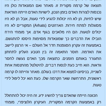
תוצאה של קרמה מקורית זו. מאחר ואם המונאדות כולן היו
נכנסות לצורות האדם בזמן הנכון, לישויות האדם הייתה הוודאות
שיש לחיות, הן לא היו יכולות להגיע לידי טעות, אבל הן לא היו
מסוגלות לפתח חירות. הארהטים (Arhats) המקוריים לא היו
יכולים לטעות. הם היו מלאכים בגוף אדם. אך מומחי הירח
הובילו את הדברים כך שמונאדות מסוימות היססו להתגשם.
באמצעות זה עקרון הסגפנות חדר אל העולם – אי הרצון ליישב
את האדמה. חוסר התאמה זה בין הטבע העליון לתחתון
התעורר באותם הזמנים. כתוצאה מכך האדם נעשה לחסר
וודאות. הוא חייב כעת לנסות דברים, להיטלטל מהתנסות אחת
לשנייה, בניסיונו למצוא את דרכו בעולם. מאחר והייתה לו קרמה
ראשונית, התרחשה שאר הקרמה שלו. כעת הוא יכל ליפול לידי
טעות.
הכוונה הייתה שהאדם צריך להשיג ידע. זה היה יכול להתחולל
רק באמצעות הקרמה המקורית. העיקרון הלוציפרי, מומחי