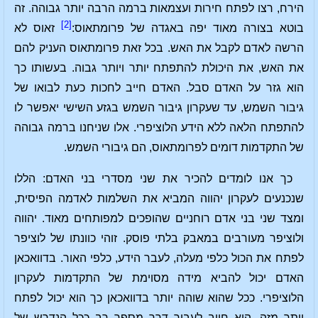
הירח, רצו לפתח חירות ועצמאות ברמה הרבה יותר גבוהה. זה
[2]
בוטא בצורה מאוד יפה באגדה של פרומתאוס:
זאוס לא
הרשה לאדם לקבל את האש. בכל זאת פרומתאוס העניק להם
את האש, את היכולת להתפתח יותר ויותר גבוה. בעשותו כך
הוא גזר על האדם סבל. האדם חייב לחכות כעת לבואו של
גיבור השמש, עד שעקרון גיבור השמש בגזע השישי יאפשר לו
להתפתח הלאה ללא הידע הלוציפרי. אלו שניחנו ברמה גבוהה
של התקדמות דומים לפרומתאוס, הם גיבורי השמש.
כך אנו לומדים להכיר את שני מסדרי בני האדם: הללו
שנכנעים לעקרון יהווה המביא את השלמות לאדמה הפיסית,
ומצד שני בני אדם רוחניים שהופכים למפותחים מאוד. יהווה
ולוציפר מעורבים במאבק בלתי פוסק. זוהי כוונתו של לוציפר
לפתח את הכול כלפי מעלה, לעבר הידע, כלפי האור. בדוואכאן
האדם יכול להביא מידה מסוימת של התקדמות לעקרון
הלוציפרי. ככל שהוא שוהה יותר בדוואכאן כך הוא יכול לפתח
יותר מזה. הוא חייב לעבור דרך מספר רב ככל הנדרש של