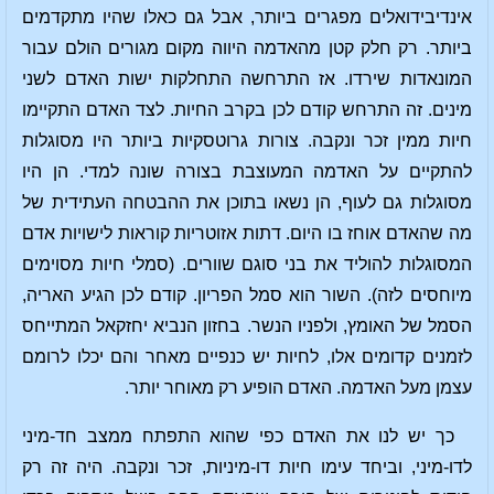
אינדיבידואלים מפגרים ביותר, אבל גם כאלו שהיו מתקדמים
ביותר. רק חלק קטן מהאדמה היווה מקום מגורים הולם עבור
המונאדות שירדו. אז התרחשה התחלקות ישות האדם לשני
מינים. זה התרחש קודם לכן בקרב החיות. לצד האדם התקיימו
חיות ממין זכר ונקבה. צורות גרוטסקיות ביותר היו מסוגלות
להתקיים על האדמה המעוצבת בצורה שונה למדי. הן היו
מסוגלות גם לעוף, הן נשאו בתוכן את ההבטחה העתידית של
מה שהאדם אוחז בו היום. דתות אזוטריות קוראות לישויות אדם
המסוגלות להוליד את בני סוגם שוורים. (סמלי חיות מסוימים
מיוחסים לזה). השור הוא סמל הפריון. קודם לכן הגיע האריה,
הסמל של האומץ, ולפניו הנשר. בחזון הנביא יחזקאל המתייחס
לזמנים קדומים אלו, לחיות יש כנפיים מאחר והם יכלו לרומם
עצמן מעל האדמה. האדם הופיע רק מאוחר יותר.
כך יש לנו את האדם כפי שהוא התפתח ממצב חד-מיני
לדו-מיני, וביחד עימו חיות דו-מיניות, זכר ונקבה. היה זה רק