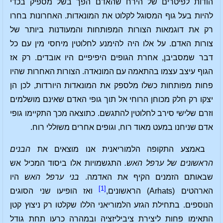
הודות לפיטרים של הירח שהאדם הפך בשל מספיק בכדי
להיות בעל גוף המסוגל לקלוט את המונאדות. האחרונות בחרו
רק את דוגמאות הצורות המפותחות והמעודנות ביותר של
צורות האדם. על אלו היה להימנע לחלוטין מיחסי מין עם כל
דבר שמסביבן, אחרת הגופים היפיפיים היו אובדים. רק אז
הגוף עיצב עצמו בהתאמה עם המונאדה. הצורות האחרות שהיו
פחות מפותחות כשלו מלספק את המונאדות היורדות, לכן הן
יצקו רק חלק מכוחן הרוחי אל תוך גופי האדם שאינם מושלמים
וזרם שלישי סירב לחלוטין להתגשם. כתוצאה מכך התקיימו גופי
אדם שניחנו במעט מאוד רוח, וגופים אחרים משוללי רוח.
באמצע התקופה הלמוריאנית אנו מוצאים את
הבנים
הראשונים של ערפל האש.
התגשמויות אלו ביסוד המכיל אש
שבאותם הזמנים הקיף את האדמה.
בני ערפל האש
היו
[1]
הארהטים (Arhats) הראשונים,
ואז הופיעו שני הסוגים
הנוספים. בתחילת הגזע הלמוריאני הללו שקלטו רק ניצוץ קטן
התאימו פחות ליצירת ציביליזציה ובמהרה כרעו תחת גודל