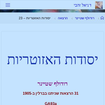
ד
נ
י
א
ל
ז
ה
ב
י
רודולף שטיינר
הרצאה
יסודות האזוטריות – 23
יסודות האזוטריות
רודולף שטיינר
31 הרצאות שניתנו בברלין ב-1905
GA93a