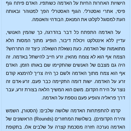
הישויות האחרות החיות על האדמה כשותפיו. האדם פיתח גוף
פיסי, אתרי ואסטרלי. הגוף האסטרלי הפך למטוהר ובאותה
העת למסוגל לקלוט את המנאס, הבודהי והאטמה.
על האדמה התפתח כל דבר בהדרגה, כך שהמין האנושי,
עדיין ללא אינטלקט ויכולת דיבור, הופיע מתוך המסות הלא
מתואמות של האדמה. כעת נשאלת השאלה: כיצד זה התרחש?
הצמח אף הוא לא צומח מהאין. זרע חייב להישתל באדמה. זה
היה גם מצבם של האנשים שהתקיימו שם באותו הזמן. האדם
אף הוא צמח מתוך האדמה ולשם כך היה צריך להימצא קודם
זרע על האדמה. ישות דומה התקיימה כבר פעם. זרע-אדם זה
נוצר על הירח הקדום. משם הוא המשיך הלאה בצורת זרע, עבר
דרך פראליה והופיע פעם נוספת על האדמה.
קדמו להתפתחות האדמה שלושה שלבים: (הסטורן, השמש
והירח הקדומים). בשלושת המחזורים (Rounds) הראשונים של
האדמה נערכה חזרה מסכמת קצרה על שלבים אלו. בתקופת