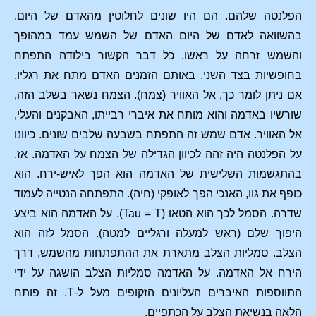
הפלנטה שלהם. הם היו שונים לחלוטין מהאדם של היום.
בהשוואה לאדם של היום האדם של השמש עמד במהופך
והשמש זרחה על ראשו. כל דבר הקשור בילודה התפתח
בחופשיות בצד השני. באותם הזמנים האדם מתח את רגליו,
אם ניתן לומר כך, אל האוויר (צמח). הצמח נשאר בשלב הזה,
שורשיו באדמה והוא מותח את איברי רבייתו, האבקנים והעלי,
אל האוויר. אדם שמש זה התפתח בשבעה שלבים שונים. כיוונו
על הפלנטה היה זהה לכיוון הגדילה של הצמח על האדמה. אז,
בהתגשמות השלישית של האדמה הוא הפך לאיש-ירח. הוא
כופף את גוו, האנכי הפך לאופקי (חיה). התפתחה הנטייה לעמוד
שדרה. הסמל לכך הוא הטאו (Tau = T). על האדמה הוא ביצע
היפוך שלם (ראש למעלה ורגליים למטה). הסמל לזה הוא
הצלב. סמליות הצלב מתארת את ההתפתחות מהשמש, דרך
הירח אל האדמה. על האדמה סמליות הצלב הושגה על ידי
התווספות האיברים העליונים הזקופים מעל ל-T. זה פותח
הלאה בנשיאת הצלב על הכתפיים.