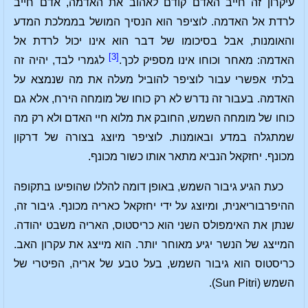
עיקרון זה חייב האדם קודם לאהוב את האדמה, אדם חייב
לרדת אל האדמה. לוציפר הוא הנסיך המושל בממלכת המדע
והאומנות, אבל בסיכומו של דבר הוא אינו יכול לרדת אל
[3]
האדמה: מאחר וכוחו אינו מספיק לכך.
לגמרי לבד, יהיה זה
בלתי אפשרי עבור לוציפר להוביל מעלה את מה שנמצא על
האדמה. בעבור זה נדרש לא רק כוחו של מומחה הירח, אלא גם
כוחו של מומחה השמש, החובק את מלוא חיי האדם ולא רק מה
שמתגלה במדע ובאומנות. לוציפר מיוצג בצורה של דרקון
מכונף. יחזקאל הנביא מתאר אותו כשור מכונף.
כעת הגיע גיבור השמש, באופן דומה להללו שהופיעו בתקופה
ההיפרבוריאנית, ומיוצג על ידי יחזקאל כאריה מכונף. גיבור זה,
שנתן את האימפולס השני הוא כריסטוס, האריה משבט יהודה.
המייצג של הנשר יגיע מאוחר יותר. הוא מייצג את עקרון האב.
כריסטוס הוא גיבור השמש, בעל טבע של אריה, הפיטרי של
השמש (Sun Pitri).