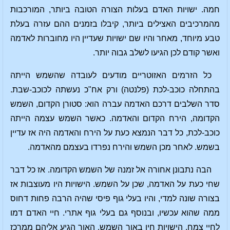
חמה. ישויות האדם בעלות הצורה הטובה ביותר, המורכבות
מהמרכיבים האצילים ביותר, קיבלו בזמנים ההם עזרה בעלת
טבע מיוחד, מאחר והיו שם ישויות שעדיין היו מחוברות לאדמה
ואשר קודם לכן הגיעו לשלב גבוה יותר.
כל הזרמים האזוטריים מודעים לעובדה שהשמש הייתה
בהתחלה כוכב-לכת (פלנטה) ורק אח"כ נעשתה לכוכב-שבת.
סדר השלבים דרכם האדמה עברה הוא: סטורן הקדום, השמש
הקדומה, הירח הקדום והאדמה. כאשר השמש עצמה הייתה
כוכב-לכת, כל דבר הנמצא כעת על הירח והאדמה היה אז עדיין
בשמש. לאחר מכן השמש והירח נפרדו בעצמם מהאדמה.
הבה נתבונן אחורה אל זמנה של השמש הקדומה. אז כל דבר
שחי כעת על האדמה, שכן על השמש. הישויות היו מעוצבות אז
בצורה שונה למדי, והיו בעלי גוף פיסי שהיה הרבה פחות דחוס
ממה שהוא עכשיו, ובנוסף גם בעלי גוף אתרי. חיי האדם דמו
לחיי צמח. הישויות חיו באור השמש. האור הגיע אליהם ממרכז