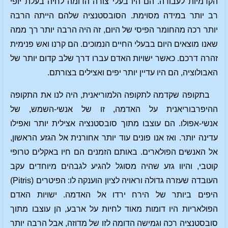
הקדמיות לעבודה. הם היו בעלי צורה הדומה לחיה בעלת יופי
רב יותר במידה מסוימת. הסובסטנציה שלהם הייתה הרבה
יותר רכה מהחומר הפיסי של היום, זה היה הרבה יותר רך ממה
שאנו מוצאים היום בבעלי החיים הנמוכים. הם קרנו ואש פנימית
זהרה דרכם. כאשר ישויות האדם עברו דרך שלב קדום יותר של
האבולוציה, הם היו עדיין יותר יפים ואצילים בצורתם.
בתקופה שקדמה לתקופה הלמוריאנית, היה לנו את התקופה
ההיפרבוריאנית על האדמה, זו של אנשי-השמש, של
אנשי-אפולו. הם עוצבו מתוך סובסטנציה אצילית יותר ואפילו
עדינה יותר. ואז אנו פונים עוד יותר אחורנית אל הגזע הראשון,
אל האנשים הפולארים. באותם הזמנים הם חיו באקלים טרופי
קוטבי, והיוו גזע שהיה מסוגל להגיע לגבהים מיוחדים עקב
העובדה שעזרה גדולה וראויה לציון הוענקה לו: הפיטרים (Pitris)
היפים ביותר של הירח ירדו אל האדמה. ישויות האדם
הפולאריות היו דומות מאוד לחיות על ארבע, הן עוצבו מתוך
סובסטנציה רכה וגמישה הדומה לזו של מדוזה, אבל הרבה יותר