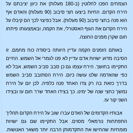
הצמחים הפכו לחלוטין (ב-180 מעלות) את כיוון יציבתם על
הירח הקדום. החיות ביצעו חצי סיבוב (90 מעלות) והאדם אף
הוא פנה בחצי סיבוב (90 מעלות). אבל כפיצוי לכך הם קיבלו על
הירח הקדום את הגוף האסטרלי, את הקמה, ובאמצעותו פיתחו
חום שקרן מפנים החוצה.
באותם הזמנים הקמה עדיין היוותה ביסודה כוח מחמם. זו
הסיבה מדוע ישויות אדם עדיין לא פנו לגמרי אל השמש. החיים
התקיימו בחושך. הירח עצמו גם כן סבב סביב השמש, אבל לא
כפי שהאדמה שלנו עושה כיום. הירח הסתובב סביב השמש
בדרך כזאת בה רק צדו האחד פנה כלפיה. לכן יום על הירח
נמשך כחצי שנה של ימינו. כך בצידו האחד שרר חום עז ובצידו
השני קור עז.
אבותיו הקדומים של האדם עברו שוב על הירח הקדום תהליך
התפתחות נורמאלי מסוים. אבל התקיימו שם גם ישויות
מומחיות שהחישו את התקדמותן הרבה יותר משאר האנושות.