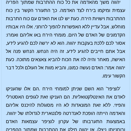
יהווה משך מהאדמה את כל כוח ההתרבות שמתוך הפריה
עצמית ומיקמו בירח לצד האדמה. כך התעורר הקשר בין כוח
ההתרבות וישויות הירח. כעת יש לנו את האדם עם כוח התרבות
מוחלש, אבל עדיין ללא האפשרות להפוך לרוחני. אלו היו אבותיו
הקדמונים של האדם של היום. מומחי הירח באו אליהם ואמרו:
אסור לכם ללכת בעקבות יהווה. הוא לא ירשה לכם להגיע לידע,
אבל אתם חייבים להגיע לידע. זה היה הנחש. הנחש פנה אל
האישה, מאחר והיה לה את הכוח להביא צאצאים מתוכה. כעת
יהווה אמר: האדם נעשה כמונו, והביא מוות אל העולם ולכל דבר
הקשור עימו.
'לוציפר' הוא השם שניתן למומחי הירח .הם אלו שהעניקו
לאדם את האינטלקטואליות. הם העניקו זאת לגופים האסטרלי
והפיזי. ללא זאת המונאדות לא היו מסוגלות להיכנס אליהם
והאדמה הייתה הופכת לאנדרטה פלנטארית לגדולתו של יהווה.
באמצעות התערבותו של עקרון לוציפר עצמאות האדם
ורוחניותו ניצלו. אז יהווה חילק את ההתרבות שמתוך ההפריה