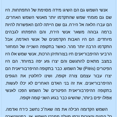
אנשי השמש גם הם השיגו מידה מסוימת של התפתחות. היו
שם גם מומחי שמש שהתקדמו יותר מאנשי השמש האחרים.
הם עברו הלאה אל הירח. גם שם הייתה להם האפשרות להיות
ברמה גבוהה משאר אנשי הירח, והם התפתחו לגבהים
מיוחדים. הם היו האבות הקדמונים של אנשי האדמה, אבל
התקדמו הרבה יותר מהר. כאשר בתקופה השנייה של המחזור
הרביעי ההיפבוריאנים חיו בצורותיהן הרכות, אנשי שמש אלו היו
במצב מתאים להתגשם והם יצרו גזע יפה במיוחד. הם היו
הפיטרים (Pitris) של השמש. כבר בתקופה ההיפרבוריאנית הם
יצרו עבור עצמם צורה זקופה, ושינו לחלוטין את הגופים
ההיפרבוריאנים. את זה בני האדם האחרים לא יכלו לעשות.
בתקופה ההיפרבוריאנית הפיטרים של השמש הפכו לאנשי
אַפּוֹלוֹ יפים ביותר, שהשיגו כבר בגזע השני קומה זקופה.
השמש הקדומה הכילה את מה שאח"כ נחשב כירח ואדמה.
כל החיים והצורות זרמו מעלה ממרכז השמש. אז, במנוונטארה