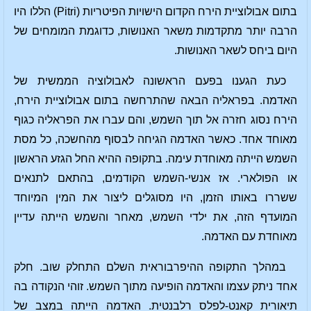
בתום אבולוציית הירח הקדום הישויות הפיטריות (Pitri) הללו היו
הרבה יותר מתקדמות משאר האנושות, כדוגמת המומחים של
היום ביחס לשאר האנושות.
כעת הגענו בפעם הראשונה לאבולוציה הממשית של
האדמה. בפראליה הבאה שהתרחשה בתום אבולוציית הירח,
הירח נסוג חזרה אל תוך השמש, והם עברו את הפראליה כגוף
מאוחד אחד. כאשר האדמה הגיחה לבסוף מהחשכה, כל מסת
השמש הייתה מאוחדת עימה. בתקופה ההיא החל הגזע הראשון
או הפולארי. אז אנשי-השמש הקודמים, בהתאם לתנאים
ששררו באותו הזמן, היו מסוגלים ליצור את המין המיוחד
המועדף הזה, את ילדי השמש, מאחר והשמש הייתה עדיין
מאוחדת עם האדמה.
במהלך התקופה ההיפרבוראית השלם התחלק שוב. חלק
אחד ניתק עצמו והאדמה הופיעה מתוך השמש. זוהי הנקודה בה
תיאורית קאנט-לפלס רלבנטית. האדמה הייתה במצב של