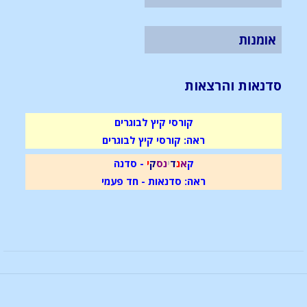
אומנות
סדנאות והרצאות
קורסי קיץ לבוגרים
ראה: קורסי קיץ לבוגרים
ק
א
נ
ד
י
נ
ס
ק
י
- סדנה
ראה: סדנאות - חד פעמי