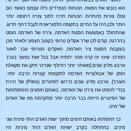
הוא כובש את המוות. הכוחות הנפרדים כילו עצמם כאשר הם
נטלו צורות מיוחדות. הכוחות חדרו לתוך צורה דחוסה יותר
ויותר ולכן היה על החיים בתקופה הלמוריאנית לקבל דחף חדש,
שהתחולל באמצעות הסטת האדמה. צירה של האדמה הוסט
בהדרגה. קודם לכן שרר אקלים טרופי בקוטב הצפוני ולאחר מכן
בעקבות הסטת ציר האדמה, האקלים הטרופי עבר לאזור
המרכז. שינוי זה קרה מהר יחסית אבל בכל זאת נמשך בערך
ארבע מליון שנים [מאוחר יותר רודולף שטיינר תיקן את סקאלת
הזמן של אבולוציית האדמה לתקופות קצרות הרבה יותר.
העורך]. ארבע מליון שנים נדרשו לפיטרים (Pitris) של הירח
בכדי להסיט את צירה של האדמה. באותם הזמנים ההתפתחות
של הפיטרים הייתה כבר הרבה יותר מתקדמת מזו של האדם
של ימינו.
כך התפתחו באותם הימים מתוך ישות האדם החד-מינית שני
מינים. בהתחלה בקרב ישויות האדם החד מיניות היו