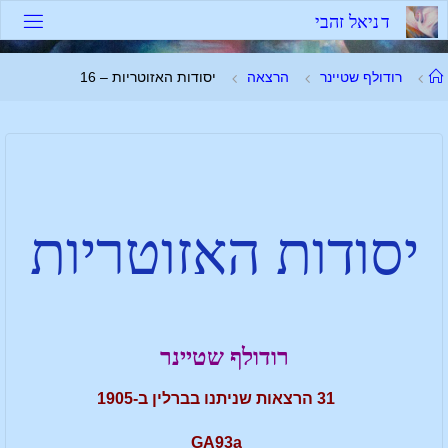
ד
נ
י
א
ל
ז
ה
ב
י
רודולף שטיינר
הרצאה
יסודות האזוטריות – 16
יסודות האזוטריות
רודולף שטיינר
31 הרצאות שניתנו בברלין ב-1905
GA93a