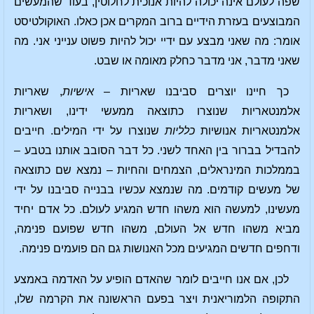
שפה לעולם אינה יכולה להיות אנוכית לחלוטין, בעוד שהמעשים
המבוצעים בעזרת הידיים ברוב המקרים אכן כאלו. האוקולטיסט
אומר: מה שאני מבצע עם ידיי יכול להיות פשוט ענייני אני. מה
שאני מדבר, אני מדבר כחלק מאומה או שבט.
כך חיינו יוצרים סביבנו שאריות –
אישיות
, שאריות
אלמנטאריות שנוצרו כתוצאה ממעשי ידינו, ושאריות
אלמנטאריות אנושיות
כלליות
שנוצרו על ידי המילים. חייבים
להבדיל בברור בין האחד לשני. כל דבר הסובב אותנו בטבע –
בממלכות המינראלים, הצמחים והחיות – נמצא שם כתוצאה
של מעשים קודמים. מה שנמצא עכשיו בבנייה סביבנו על ידי
מעשינו, למעשה הוא משהו חדש המגיע לעולם. כל אדם יחיד
מביא משהו חדש אל העולם, משהו חדש שפועם פנימה,
ודחפים חדשים המגיעים מכל האנושות גם הם פועמים פנימה.
לכן, אם אנו חייבים לומר שהאדם הופיע על האדמה באמצע
התקופה הלמוריאנית ויצר בפעם הראשונה את הקרמה שלו,