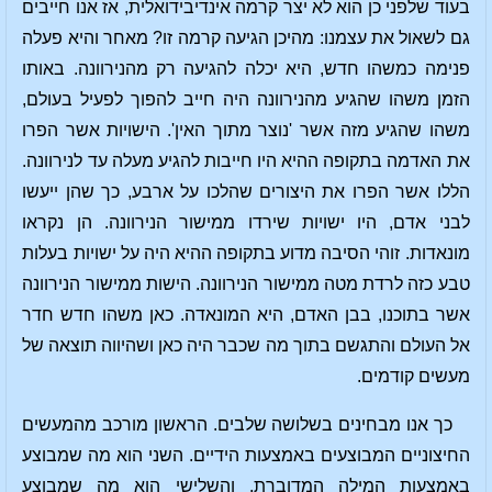
בעוד שלפני כן הוא לא יצר קרמה אינדיבידואלית, אז אנו חייבים
גם לשאול את עצמנו: מהיכן הגיעה קרמה זו? מאחר והיא פעלה
פנימה כמשהו חדש, היא יכלה להגיעה רק מהנירוונה. באותו
הזמן משהו שהגיע מהנירוונה היה חייב להפוך לפעיל בעולם,
משהו שהגיע מזה אשר 'נוצר מתוך האין'. הישויות אשר הפרו
את האדמה בתקופה ההיא היו חייבות להגיע מעלה עד לנירוונה.
הללו אשר הפרו את היצורים שהלכו על ארבע, כך שהן ייעשו
לבני אדם, היו ישויות שירדו ממישור הנירוונה. הן נקראו
מונאדות. זוהי הסיבה מדוע בתקופה ההיא היה על ישויות בעלות
טבע כזה לרדת מטה ממישור הנירוונה. הישות ממישור הנירוונה
אשר בתוכנו, בבן האדם, היא המונאדה. כאן משהו חדש חדר
אל העולם והתגשם בתוך מה שכבר היה כאן ושהיווה תוצאה של
מעשים קודמים.
כך אנו מבחינים בשלושה שלבים. הראשון מורכב מהמעשים
החיצוניים המבוצעים באמצעות הידיים. השני הוא מה שמבוצע
באמצעות המילה המדוברת, והשלישי הוא מה שמבוצע