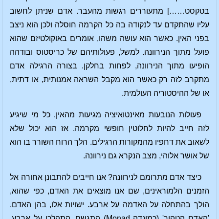
בטקסט……] מתעוררים רגשות מהעבר. אדם שניתן לחשוב
עליו שהתקדם עד לנקודה בה כל הקרמה חוסלה ולכן הוא ניצב
בפני האין. כאשר הוא עושה משהו, אומרים באוקולטיזם שהוא
פועל מתוך הנירוונה. למשל, פעולותיהם של כריסטוס ובודהה
הופיעו מתוך הנירוונה, לפחות בחלקן. בצורה הרגילה אדם
מתקרב לזה רק כאשר הוא מקבל השראה אמנותית, או דתית,
או של ההיסטוריה העולמית.
פעולות הנובעות מאינטואיציה מגיעות מהאין. כל מי שיגיע
לזה חייב להיות לחלוטין חופשי מקרמה. אז הוא יכול שלא
לשאוב את דחפיו מהמקורות הרגילים. הלך הרוח השורר בו הוא
של אושר אלוהי, מצב הנקרא גם נירוונה.
כיצד אדם מתרומם לנירוונה? אנו חייבים להתבונן אחורה אל
הזמנים הלמוראינים, שם אנו מוצאים את האדם, כפי שהוא,
הולך בהתחלה על האדמה על ארבע. ישויות אלו, בהן האדם,
'האדם הטהור' (כמונדה Monad) התגשם, התהלכו על ארבע.