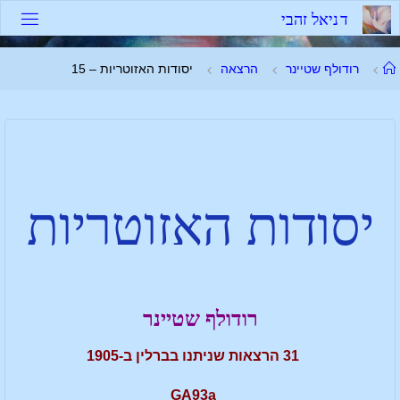
ד
נ
י
א
ל
ז
ה
ב
י
רודולף שטיינר
הרצאה
יסודות האזוטריות – 15
יסודות האזוטריות
רודולף שטיינר
31 הרצאות שניתנו בברלין ב-1905
GA93a