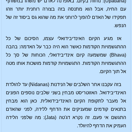
(Upadana): נוחות בקיום. באופדנה לאדם יש משהו במשותף
עם החיה, אבל הוא מתנסה בזה בצורה רוחנית יותר וזהו
תפקידו של האדם להפוך לרוחני את מה שהוא גס ביסוד זה של
הנפש.
אז מגיע הקיום האינדיבידואלי עצמו, הסיכום של כל
ההתגשמויות הקודמות כאשר הוא היה כבר על האדמה: בהבה
(Bhava) שמשמעה קיום אינדיבידואלי, הכוחות של סך כל
ההתגשמויות הקודמות. התגשמויות קודמות מושכות אותו מטה
אל תוך הקיום.
בזה עקבנו אחר השלבים של הנידנות (Nidanas) עד להולדת
האינדיבידואל. האזוטריסט מבחין בשני שלבים נוספים הפונים
אל מעבר לתקופת הקיום האינדיבידואלית. כאן הוא מבחין
בתנאים קודמים שמעניקים את הדחף ללידה, לפני שהאדם
התגשם אי פעם. זה נקרא דג'טה (Jata): מה שלפני הלידה
העמיק את הדחף להיוולד.