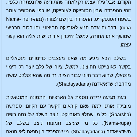
הקודם, אבל גילה עצמו רק לאחר שהתודעה שלו נפתחה כלפיו.
זוהי ההפרדה שבין הסובייקט לאובייקט, או כפי שהסופר אומר
בשפת הסנסקריט, ההפרדה בין שם לצורה (נמה-רופה Nama-
rupa). דרך זה אדם הגיע לאובייקט החיצוני. זהו הכוח הרביעי
שמושך אותו אחורה, למשל הזיכרון אודות ישות אליה הוא קשר
עצמו.
בשלב הבא מגיע מה שאנו מעצבים כדימויים מנטאליים
בקשר לאובייקט החיצוני: למשל, ציור של כלב יוצר רק דימוי
מנטאלי, שהוא דבר חיוני עבור הצייר. זה מה שהאינטלקט עושה
מהדבר: שדאיאדנה (Shadayadana).
כעת מגיעה ירידה נוספת אל הארציות. התמונה המנטאלית
מובילה אותנו למה שאנו קוראים הקשר עם הקיום: ספרשה
(Sparsha). כל מי שתלוי באובייקט, ניצב בשלב של נמה-רופה
(Nama-rupa). כל מי שעיצב תמונות ניצב בשלב של
השדאיאדנה (Shadayadana). מי שמפריד בין הנאה לאי-הנאה