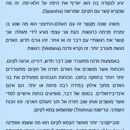
יגיע לנקודה בה הוא יעדיף את היפה על הלא-יפה. זה מה
שנקרא קשר עם הקיום: שפרשה (Sparsha).
משהו שונה מִקֶשֶר זה עם העולם-החיצוני הוא מה שנע בו
זמנית פנימה כרגשות. כעת אני עצמי מגיע לידי פעולה: אני
קושר את רגשותיי עם דבר זה או אחר. זהו גורם חדש. האדם
נעשה מעורב יותר. זה נקרא וודנה (Vedana): רגשות.
באמצעות וודנה מתעורר שוב דבר חדש, דהיינו, ארגה לקיום.
הכוחות אשר מושכים את האדם חזרה אל הקיום מתעוררים
יותר ויותר בחוזקה בתוכו. הכוחות הגבוהים מפעילים את בני
האדם מתוך אילוץ במידה רבה פחות או יותר. הם אינם
אינדיבידואליים. בסופו של דבר, מופיעים כוחות אישיים למדי
אשר מושכים אותו שוב חזרה אל תוך העולם הארצי. זהו הכוח
השמיני. טרישנה (Trishna) שמשמעו צמא לקיום.
סובייקטיבי יותר מאשר הצמא לקיום הוא מה ששמו אופדנה