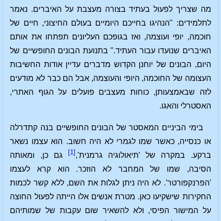
מה שצריך לפעול בעתיד בצורה מעצבת על האיברים. נאמר
לתלמידים: "הנהיגו בחייכם היומיים בעולם החיצוני, חיים של
חוכמה, יופי ועוצמה, ואז בגופכם העליונים תפתחו את אותם
האיברים שנועדו עבור העתיד." בתנועת הבונים החופשיים של
היום, הבונים של יוחנן הקדוש מדברים עדיין אודות החשיבות
העצומה של החוכמה, היופי והעוצמה, אבל הם כבר לא מודעים
לזה שבאמצעותן, כוחות מעצבים פועלים על הגוף האתרי,
האסטרלי והאגו.
בימי הביניים המאסטר של הבונים החופשיים בנה קתדרלה
או כנסייה, כאשר שמו לגמרי לא היה חשוב. הוא עצמו נשאר
[1]
ברקע. במקרה של 'תיאולוגיה גרמנית',
גם כן, ומאותה
הסיבה, שמו של המחבר לא הוזכר. הוא קרא לעצמו
'הפרנקפורטר'. לא היה ניתן לגלות את השם, ללא קשר לכמות
החקירות שישקיעו כאן. מטרת אנשים אלו הייתה לפעול החוצה
על המישור הפיסי, ולא להשאיר שום עקבות של שמותיהם