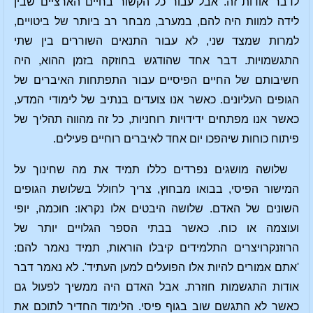
לדבר אודות זה. אבל עבור כל הקשור בחיים הארציים שבין
לידה למוות היה להם, במערב, מבחר רב ביותר של ביטויים,
למרות שמצד שני, לא עבור התנאים השוררים בין שתי
התגשמויות. דבר אחד שהודגש בחוזקה בזמן ההוא, היה
חשיבותם של החיים הפיסיים עבור התפתחות האיברים של
הגופים העליונים. כאשר אנו צועדים בנתיב של לימודי המדע,
כאשר אנו מפתחים ידידויות רוחניות, כל זה מהווה תהליך של
פיתוח כוחות שיהפכו יום אחד לאיברים רוחיים פעילים.
שלושה מושגים נפרדים כללו תמיד את מה שחינוך על
המישור הפיסי, בבואו מבחוץ, צריך לחולל בשלושת הגופים
השונים של האדם. שלושה היבטים אלו נקראו: חוכמה, יופי
ועוצמה או כוח. כאשר בבתי הספר הגלויים יותר של
הרוזנקרויצרים התלמידים קיבלו הוראות, תמיד נאמר להם:
'אתם אמורים להיות אלו הפועלים למען העתיד'. לא נאמר דבר
אודות התגשמות חוזרת. אבל האדם היה ממשיך לפעול גם
כאשר לא התגשם שוב בגוף פיסי. הלימוד החדיר לתוכם את