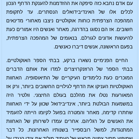
עם אדם נחבא כזה סיפקה את ההזדמנות להענקת הדחף הנכון
לכלים אלו של האינדיבידואלים הנסתרים. עד לתקופת
המהפכה הצרפתית כוחות אוקולטיים ניצבו מאחורי מדינאים
חשובים. אז הם נסוגו בהדרגה, מאחר ואנשים היו אמורים כעת
להיעשות אדונים לגורלם. בנאומים של המהפכה הצרפתית,
בפעם הראשונה, אנשים דיברו כאנשים.
החיים הפנימיים נשארו ברקע, בבתי הספר האוקולטיים.
בבתי הספר של הרוזנקרויצרים למדו את אותם הדברים
המוכרים כעת כלימודים העיקריים של התיאוסופיה. האחוות
האוקולטיות העניקו את הדחף לגילויים החשובים ביותר, ורק אז
המאורעות נטלו את מהלכם בעולם החיצוני. וולטיר היה
במשמעות הבולטת ביותר, אינדיבידואל שכוּון על ידי האחוות
שחתרו קדימה, מאחר והמטרה בפועל לקיומו הייתה להעמיד
את האנשים על רגליהם. אחרים עמדו לשירותן של האחוות
המתנגדות, למשל רובספייר בשנותיו האחרונות. כל דבר
שמופיע מתוך צפייה מראש של העתיד מוליד את צידו הנגדי על