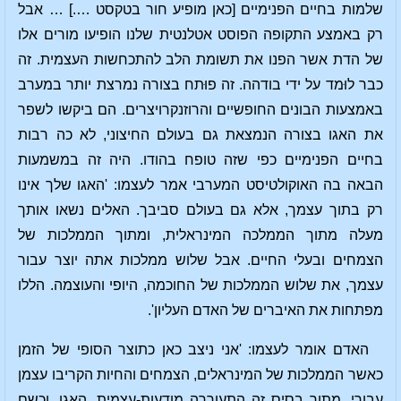
שלמות בחיים הפנימיים [כאן מופיע חור בטקסט ….] … אבל
רק באמצע התקופה הפוסט אטלנטית שלנו הופיעו מורים אלו
של הדת אשר הפנו את תשומת הלב להתכחשות העצמית. זה
כבר לוּמד על ידי בודהה. זה פוּתח בצורה נמרצת יותר במערב
באמצעות הבונים החופשיים והרוזנקרויצרים. הם ביקשו לשפר
את האגו בצורה הנמצאת גם בעולם החיצוני, לא כה רבות
בחיים הפנימיים כפי שזה טופח בהודו. היה זה במשמעות
הבאה בה האוקולטיסט המערבי אמר לעצמו: 'האגו שלך אינו
רק בתוך עצמך, אלא גם בעולם סביבך. האלים נשאו אותך
מעלה מתוך הממלכה המינראלית, ומתוך הממלכות של
הצמחים ובעלי החיים. אבל שלוש ממלכות אתה יוצר עבור
עצמך, את שלוש הממלכות של החוכמה, היופי והעוצמה. הללו
מפתחות את האיברים של האדם העליון'.
האדם אומר לעצמו: 'אני ניצב כאן כתוצר הסופי של הזמן
כאשר הממלכות של המינראלים, הצמחים והחיות הקריבו עצמן
עבורי. מתוך בסיס זה התעוררה מודעות-עצמית, האגו. וכשם