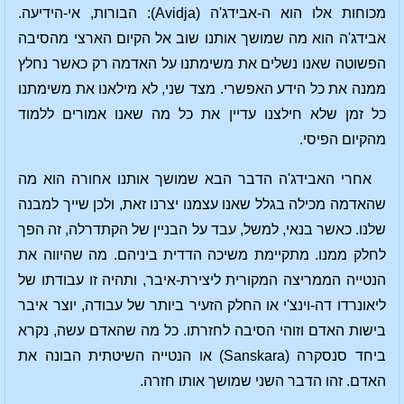
מכוחות אלו הוא ה-אבידג'ה (Avidja): הבורות, אי-הידיעה.
אבידג'ה הוא מה שמושך אותנו שוב אל הקיום הארצי מהסיבה
הפשוטה שאנו נשלים את משימתנו על האדמה רק כאשר נחלץ
ממנה את כל הידע האפשרי. מצד שני, לא מילאנו את משימתנו
כל זמן שלא חילצנו עדיין את כל מה שאנו אמורים ללמוד
מהקיום הפיסי.
אחרי האבידג'ה הדבר הבא שמושך אותנו אחורה הוא מה
שהאדמה מכילה בגלל שאנו עצמנו יצרנו זאת, ולכן שייך למבנה
שלנו. כאשר בנאי, למשל, עבד על הבניין של הקתדרלה, זה הפך
לחלק ממנו. מתקיימת משיכה הדדית ביניהם. מה שהיווה את
הנטייה הממריצה המקורית ליצירת-איבר, ותהיה זו עבודתו של
ליאונרדו דה-וינצ'י או החלק הזעיר ביותר של עבודה, יוצר איבר
בישות האדם וזוהי הסיבה לחזרתו. כל מה שהאדם עשה, נקרא
ביחד סנסקרה (Sanskara) או הנטייה השיטתית הבונה את
האדם. זהו הדבר השני שמושך אותו חזרה.