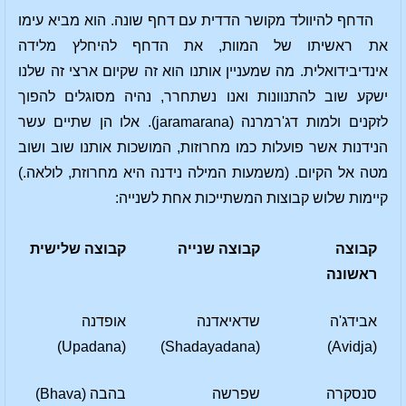
הדחף להיוולד מקושר הדדית עם דחף שונה. הוא מביא עימו
את ראשיתו של המוות, את הדחף להיחלץ מלידה
אינדיבידואלית. מה שמעניין אותנו הוא זה שקיום ארצי זה שלנו
ישקע שוב להתנוונות ואנו נשתחרר, נהיה מסוגלים להפוך
לזקנים ולמות דג'רמרנה (jaramarana). אלו הן שתיים עשר
הנידנות אשר פועלות כמו מחרוזות, המושכות אותנו שוב ושוב
מטה אל הקיום. (משמעות המילה נידנה היא מחרוזת, לולאה.)
קיימות שלוש קבוצות המשתייכות אחת לשנייה:
קבוצה
קבוצה שנייה
קבוצה שלישית
ראשונה
אבידג'ה
שדאיאדנה
אופדנה
(Upadana)
(Shadayadana)
(Avidja)
סנסקרה
שפרשה
בהבה (Bhava)