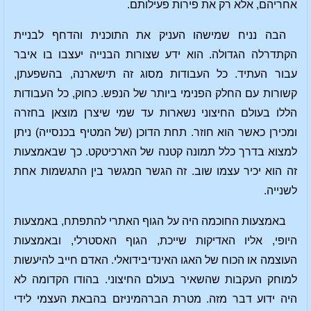
אחריהם, אלא רק את פירות פעילותם.
הבה נניח שמישהו העניק את התוכנית והדחף לבניית
הקתדרלה הגדולה. הוא ידע שצורות הבנייה יעצבו בו איבר
עבור העתיד. כל העבודות מסוג זה תישארנה, בהשפעתן,
קשורות עם החלק הפנימי ביותר של הנפש. כחוק, כל העבודות
הללו בעולם החיצוני נשארות עד שמי שיצרן מוצאן בחזרה
ומכירן כאשר הוא חוזר. תחת הדוכן (של המטיף בכנסייה) ניתן
למצוא בדרך כלל תמונה קטנה של הארכיטקט. כך שבאמצעות
זה הוא יכיר עצמו שוב. זה הגשר המגשר בין התגשמות אחת
לשנייה.
באמצעות החוכמה היה על הגוף האתרי להתפתח, באמצעות
היופי, אליו האדיקות שייכת, הגוף האסטרלי, ובאמצעות
העוצמה או הכוח של האגו האינדיבידואלי. האדם חייב להיעשות
למוחק העקבות שהשאיר בעולם החיצוני. בהודו הקדומה לא
היה ידוע דבר מזה. מטרת הברהמיניזם בהבאת העצמי לידי