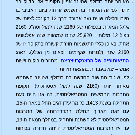
מאוחר יותר רודולף שטיינר אפיין תקופות אלו בדיוק רב
יותר. לפי זה הנקודה בה השמש זורחת ביום האביבי בו
היום והלילה שווים נעה אחורה דרך 12 הקונסטלציות של
גלגל המזלות בכפולות של 2160 שנה למזל וסה"כ 2160
כפול 12 מזלות = 25,920 שנים שמהוות שנה אפלטונית
אחת. באופן כללי התגשמות חוזרת קשורה בתקופה זו של
2160 שנה (למרות שקיימים יוצאים מן הכלל). ראה:
התיאוסופיה של הרוזנקרויצריזם
, מחזורים ביקום וישות
אנוש – יצא בעברית בהוצאת חירות.
↑
לפי שיטת החישוב החדשה בה רודולף שטיינר השתמש
מאוחר יותר (2160 שנה למזל אסטרולוגי), תקופת
התרבות החמישית, המטריאליסטית, בה אנו חיים כעת
התחילה בשנת 1413, כלומר עידן דגים החל במאה ה-15.
עם זאת תאריך תחילת התדרדרותה של התרבות
המטריאליסטית לא השתנה והתחיל במהלך המאה ה-19,
עד אז התרבות המטריאליסטית הייתה חדורה בכוחות