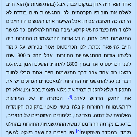
אחד הוא יהיה אדון במקום עבד, אבל (בהתגשמות זו) הוא חייב
לשלם את חובותיו הקרמתים. לכן התגשמות חיים בודדת לא
הייתה כה חשובה עבורו. אבל השיעור אותו האנשים היו חייבים
ללמוד היה כיצד להשיג קרקע יציבה מתחת לרגליהם. כך למשך
התגשמות חיים אחת, הידע אודות ההתגשמויות החוזרות היה
חייב להישאר נסתר. לכן הכריסטוס אסר בפירוש על לימוד
כלשהו אודות ההתגשמויות החוזרות. אבל החל ב-800 שנה
לפני הכריסטוס ועד בערך 1800 לאחריו, הושלם הזמן במהלכו
כמעט כול אחד עבר דרך התגשמות חיים אחת מבלי לחוות
דבר בנוגע להתגשמויות החוזרות. למאסטרים הגדולים יש את
התפקיד שלא להקנות תמיד את מלוא האמת בכול זמן, אלא רק
[4]
את החלק הדרוש לאדם.
הסתרה זו של המודעות
להתגשמויות החוזרות קיבלה ביטוי פואטי בתקופת הקומדיה
האלוהית של דנטה. מצד שני, בלימודים האזוטריים של הנזירים,
ברגע בו נקרתה ההזדמנות נושא ההתגשמויות החוזרות בהחלט
[5]
נלמד. במסדר השתקנים
היו חייבים להישאר בשקט למשך