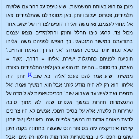
מובן גם הוא באותה המשמעות. ישוע טיפס על ההר עם שלושה
תלמידים, פטרוס, יעקוב ויוחנן. כאן מסופר לנו שהתלמידים יצאו
אל מחוץ לעצמם, ואז משה ואליהו הופיעו לצדדיו של ישוע, אחד
מכול צד. לרגע כּוּבּוּ החלל והזמן והתלמידים מצאו עצמם
בתודעתם במישור המנטאלי. כך הופיעו לפניהם משה ואליהו
שלא נכחו יותר בפיסי. האמרה: 'אני הדרך, האמת והחיים.'
הופיעה לפניהם כהתגלות ישירה. אליהו = הדרך, משה =
האמת, כריסטוס = החיים. זה הופיע כאן לפני התלמידים בצורה
[1]
ממשית. ישוע אמר להם פעם: 'אליהו בא שוב.
יוחנן היה
אליהו, הוא רק לא היה מודע לזה.' אבל הוא המשיך ואמר: 'אל
תספרו זאת לאיש עד שאבוא שוב.' הכריסטיאניות לא לימדה על
התגשמויות חוזרות במשך אלפיים שנה, לא מתוך סיבה
שרירותית כלשהי, אלא על בסיס חינוכי. אנשים לא היו צריכים
לדעת מאומה אודות זה במשך אלפיים שנה. באוונגליון של יוחנן
קיימת אינדיקציה לזה בסיפור הנס שנעשה בחתונה בקנה היכן
שהמים הפכו ליין. במיסטריות הקדומות חילקו רק מים, אבל