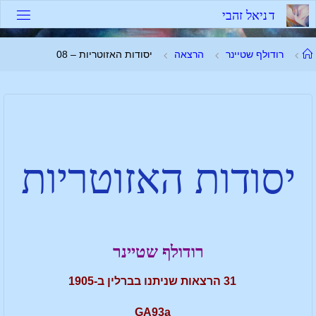
ד
נ
י
א
ל
ז
ה
ב
י
רודולף שטיינר
הרצאה
יסודות האזוטריות – 08
יסודות האזוטריות
רודולף שטיינר
31 הרצאות שניתנו בברלין ב-1905
GA93a