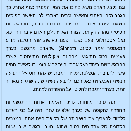
וגם נקבי. האדם נושא בתוכו את המין המנוגד כגוף אתרי. כך
הגבר נקבי באתרי והאישה זכרית באתרי. לכן האישה הפיסית
נושאת עימה איכויות גבריות נסתרות רבות, ההתגשמות
הפיסית מהווה רק את הצורה הגלויה. לכן האדם עובר דרך כול
מזל אסטרולוגי פעם כגבר ופעם כאישה. זוהי הסיבה מדוע
המאסטר אמר לסינט (Sinnett) שהאדם מתגשם בערך
פעמיים בכול תת-גזע. מבחינה אוקולטית מתייחסים לשתי
ההתגשמויות ביחד כאל אחת. חייב לבוא הזמן בו לאישה תהיה
גישה לתרבות הנשלטת על ידי הגבר. יש להתייחס אל התנועה
הנשית העכשווית כאל הכנה לתנועה נשית שונה שתגיע מאוחר
יותר. בעתיד יתגברו לחלוטין על ההפרדה למינים.
הייתה סיבה מיוחדת לדיכוי הלימוד אודות ההתגשמויות
החוזרת לתקופה של בערך אלפיים שנה. היה על בני האדם
ללמוד ולהעריך את חשיבותה של תקופת חיים אחת. במצרים
הקדומה כול עבד היה בטוח שהוא יחזור ויתגשם שוב, שיום