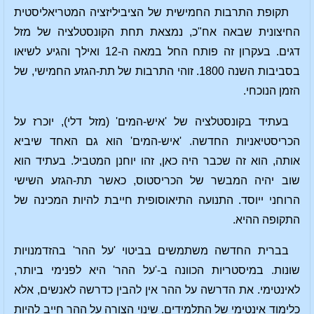
תקופת התרבות החמישית של הציביליזציה המטריאליסטית
החיצונית שבאה אח"כ, נמצאת תחת הקונסטלציה של מזל
דגים. בעקרון זה פותח החל במאה ה-12 ואילך והגיע לשיאו
בסביבות השנה 1800. זוהי התרבות של תת-הגזע החמישי, של
הזמן הנוכחי.
בעתיד בקונסטלציה של 'איש-המים' (מזל דלי), יוכרז על
הכריסטיאניות החדשה. 'איש-המים' הוא גם האחד שיביא
אותה, הוא זה שכבר היה כאן, זהו יוחנן המטביל. בעתיד הוא
שוב יהיה המבשר של הכריסטוס, כאשר תת-הגזע השישי
הרוחני ייוסד. התנועה התיאוסופית חייבת להיות המכינה של
התקופה ההיא.
בברית החדשה משתמשים בביטוי 'על ההר' בהזדמנויות
שונות. במיסטריות הכוונה ב-'על ההר' היא לפנימי ביותר,
לאינטימי. את הדרשה על ההר אין להבין כדרשה לאנשים, אלא
כלימוד אינטימי של התלמידים. שינוי הצורה על ההר חייב להיות