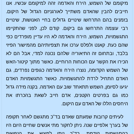
מיקומם של השמש, הירח והאדמה זהה למיקומם עכשיו. אנו
חייבים להבין שהאדם משתייך לאורגניזם הגדול של היקום.
בזמנים בהם התרחשו שינויים גדולים בחיי האנושות, שינויים
רבי עוצמה התרחשו גם ביקום. קודם לכן, לפני שהתקיימו
התגשמויות, השמש, הירח והאדמה לא היו עדיין מופרדים כפי
שהם כעת. קאנט ולפלס ערכו את תצפיותיהם מהמישור הפיזי
בלבד, ובתחום זה התיאוריה שלהם נכונה למדי, אבל הם לא
הכירו את הקשר עם הכוחות הרוחיים. כאשר מתוך קיטור-האש
של השמש הקדומה, נוצרו הירח והאדמה כגופים נפרדים, גם
האדם התחיל לרדת להתגשמויות. כאשר התגשמויות האדם
יגיעו לסיומן, השמש תתאחד שוב עם האדמה. בקנה מידה גדול
כמו גם בפרטים הקטנים, אדם חייב לשאת בהכרתו את
היחסים הללו של האדם עם היקום.
לעיתים קרובות שמעתם שאדם בד"כ מתגשם לאחר תקופה
של בערך אלפיים שנה. ניתן לחקור מתי אנשים שחיים היום היו
בהתגשמות קודמת. בד"כ ניתן למצוא את הנפשות