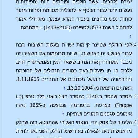
יצירה נלהבים, אשר הולכים ופוחתים היום (הפיתוחים
נעשים יותר עבור הכסף או לתכלית מסוימת ופחות מתוך
כוחות נפש נלהבים בעבור המדע עצמו). מזל דלי אמור
להתחיל בשנת 3573 לספירה (1413+2160) – המתרגם.
↑
לפי רודולף שטיינר קיימות ישויות בעלות חשיבות רבה
עבור אבולוציית האנושות. 'ישויות מרוממות אלו השאירו זה
מכבר מאחוריהן את הנתיב ששאר המין האנושי עדיין חייב
ללכת בו. הן פועלות כעת כמורים הגדולים של החוכמה
וההרמוניה של הרגש.' מכתבים אל החברים 1.11.1905.
ראה גם הרצאה מ- 13.10.1904.
↑
מסדר שנוסד ב-1140 כמסדר הציטריאני בלה טרפ (La
Trappe) בצרפת. ברפורמה שבוצעה ב-1665 נגזרו
אימונים סגפנים חמורים ושתיקה.
↑
הלימוד של פסק הדין הנצחי האלוהי שהתבטא בזה שחלק
מהאנושות נועד לגאולה בעוד שעל החלק השני נגזר לחיות