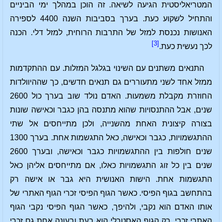
המטריאליסטית הגיעה לשיאה. זה הוכן במהלך ימי הביניים
והתחיל לשקוע כעת. בערך בסביבות השנה 4400 לספירה
האנושות נכנסת למזל של התרבות הרוחית, למזל דלי. הכנה
[3]
לכך נעשית כעת.
התנאים משתנים עם השינוי בגלגל המזלות. עם ההתקדמות
ממזל אחד לשני מתעוררים גם תנאים חדשים, כך שההיוולדות
החוזרת מקבלת משמעות. האדם נולד שוב בערך כול 2600
שנים, אבל ההתנסויות שהוא מתנסה בהן כגבר וכאישה שונות
בצורה קיצונית האחת מהשנייה, ולכן מתייחסים אל שתי
ההתגשמויות, כגבר וכאישה, כאל התגשמות אחת. בערך 1300
שנים חולפות בין ההתגשמויות כגבר וכאישה, ובערך 2600
שנים בין כל זוג התגשמויות כאלו, אם מתייחסים אליהן כאל
התגשמות אחת. הישות האנושית היא גבר או אישה רק
בהתחשב בגוף הפיסי. כאשר הגוף הפיסי זכרי הגוף האתרי של
אותו האדם הוא נקבי, ולהיפך, כאשר הגוף הפיסי נקבי הגוף
האתרי זכרי. רק הגוף האסטרלי הוא בעת ובעונה אחת גם זכרי