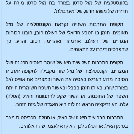
בקונסטלציה של מזל סרטן בצורה בה מזל סרטן מורה על
חדירה של משהו חדש, של 'מערבולת'.
תקופת התרבות השנייה נקראת הקונסטלציה של מזל
תאומים. הזמן בו הטבע הדואלי של העולם הובן, הובנו הכוחות
הנגדיים של העולם, אורמוזד ואהרימן, הטוב והרע. כך
שהפרסים דיברו על התאומים.
תקופת התרבות השלישית היא של שוּמֵר באסיה הקטנה ושל
המצרים. הקונסטלציה של מזל שור מקבילה לתקופה זאת. זו
הסיבה מדוע העריצו באסיה את השור ובמצרים את אפיס (אל
בצורת שור). באותו הזמן בבבל ובאשור השפה השומרית הייתה
השפה של החוכמה. אז השור שקע להתנוונות והאיל (הטלה)
עלה. האינדיקציה הראשונה לזה היא האגדה של גיזת הזהב.
התרבות הרביעית היא זו של האיל, או הטלה. הכריסטוס ניצב
בסימן האיל, או הטלה. לכן הוא קרא לעצמו שה האלוהים.