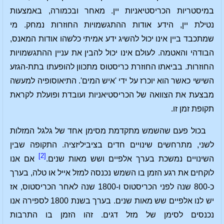
במיסטריות הכריסטיאניות יין. מאחר ובכמורה, באמצעות
נטילת יין, הידע אודות ההתגשמויות החוזרות נמחק. מי
שמתכבד ביין אינו יכול להשיג ידע אמיתי כלשהו אודות המאנס,
הבודהי והאטמה. לעולם אינו יכול להבין את עניין ההתגשמויות
החוזרות. בביאתו החוזרת כריסטוס מתכוון להופעתו בתת-הגזע
השישי כאשר הוא יוכרז על ידי 'איש המים'. התיאוסופיה למעשה
מבצעת את הצוואה של הכריסטיאניות ועובדת ופועלת לקראת
תקופת זמן זו.
בכול פעם שהשמש מתקדמת מסימן אחד של גלגל המזלות
לשני, מתרחשים שינויים חדים בציביליזציה. התקופה שבין
[2]
השינויים נמשכת בערך אלפיים ושש מאות שנים.
אם אנו
לוקחים את רגע הזמן בו השמש נכנסה למזל אייל או טלה, בערך
כ-800 שנה לפני הכריסטוס ו-1800 שנה לאחר הכריסטוס, אז
יש לנו אלפיים שש מאות שנים. בערך בשנת 1800 לספירה אנו
נכנסים לסימן של מזל דגים. זהו הזמן בו התרבות