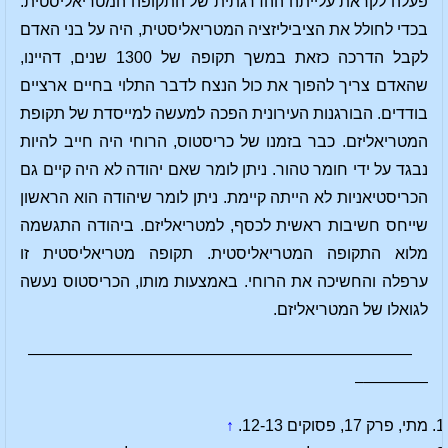
פעלה לקראת עלייתה ההדרגתית של התקופה המטריאליסטית.
בכדי לחולל את הציביליזציה המטריאליסטית, היה על בני האדם
לקבל הדרכה כזאת במשך תקופה של 1300 שנים, דהיינו,
שהאדם צריך להפוך את כול הנצח לדבר התלוי בחיים ארציים
בודדים. הבורגנות העירונית הפכה למעשה למייסדת של תקופת
המטריאליזם. כבר בזמנו של כריסטוס, הרוחי היה חייב להיות
נבגד על ידי חומר טהור. ניתן לומר שאם יהודה לא היה קיים גם
הכריסטיאניות לא הייתה קיימת. ניתן לומר שיהודה הוא הראשון
שייחס חשיבות ראשית לכסף, למטריאליזם. ביהודה התגשמה
מלוא התקופה המטריאליסטית. תקופה מטריאליסטית זו
ערפלה והחשיכה את הרוחי. באמצעות מותו, הכריסטוס נעשה
לגואלו של המטריאליזם.
————————————————————————
————–
מתי, פרק 17, פסוקים 12-13.
↑