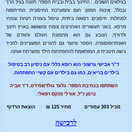
בגילאים השונים. : החינוך בבית ובבית הספר: תזונה בגיל הרך
ובכלל, איכות המזון: חום והמערכת החיסונית: התייחסות
למחלות: חיסונים: רפואה ביתית, טיפול בעזרת רטיות וצמחי
מרפא. בשני העשורים האחרונים צומח ומשגשג בארץ חינוך
ולדורף, הנובע גם הוא מתמונת העולם והאדם של
האנתרופוסופיה. הספר מיועד גם להורים המעוניינים להכיר
גישה חינוכית זו, המותאמת להתפתחות הילד ומשרתת אותה.
ד"ר אבישי גרשוני הוא רופא כללי עם ניסיון רב בטיפול
בילדים בריאים, כמו גם בילדים עם קשיי התפתחות.
השתתפו בכתיבת הספר: גלעד גולדשמידט, ד'ר אביה
נוימן ז"ל, אורלי פנקס רפאלי.
מכיל 303 עמודים מחיר 125 ₪ הוצאת הרדוף
לרכישה