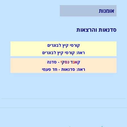
אומנות
סדנאות והרצאות
קורסי קיץ לבוגרים
ראה: קורסי קיץ לבוגרים
ק
א
נ
ד
י
נ
ס
ק
י
- סדנה
ראה: סדנאות - חד פעמי