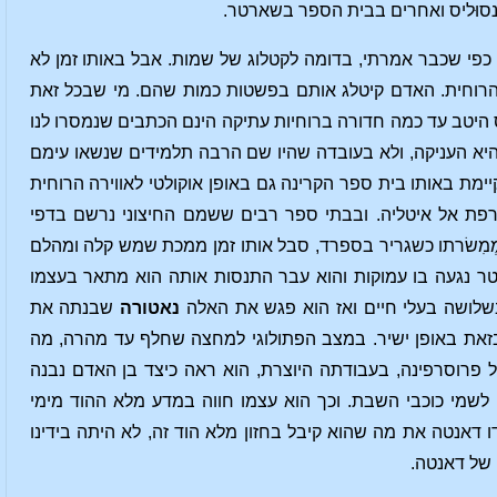
ּ אינסוּליס ואחרים בבית הספר בשארטר.
 כפי שכבר אמרתי, בדומה לקטלוג של שמות. אבל באותו זמן לא
 הרוחית. האדם קיטלג אותם בפשטות כמות שהם. מי שבכל זאת
 היטב עד כמה חדורה ברוחיות עתיקה הינם הכתבים שנמסרו לנו
א העניקה, ולא בעובדה שהיו שם הרבה תלמידים שנשאו עימם
ימת באותו בית ספר הקרינה גם באופן אוקולטי לאווירה הרוחית
רפת אל איטליה. ובבתי ספר רבים ששמם החיצוני נרשם בדפי
ב מְמִשׂרתו כשגריר בספרד, סבל אותו זמן ממכת שמש קלה ומהלם
טר נגעה בו עמוקות והוא עבר התנסות אותה הוא מתאר בעצמו
שלושה בעלי חיים ואז הוא פגש את האלה
נאטורה
שבנתה את
בזאת באופן ישיר. במצב הפתולוגי למחצה שחלף עד מהרה, מה
ל פרוסרפינה, בעבודתה היוצרת, הוא ראה כיצד בן האדם נבנה
לשמי כוכבי השבת. וכך הוא עצמו חווה במדע מלא ההוד מימי
דו דאנטה את מה שהוא קיבל בחזון מלא הוד זה, לא היתה בידינו
 של דאנטה.