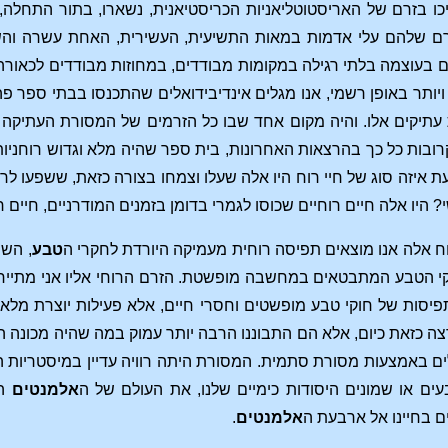
כו בזרם של האריסטוטליאניות הכריסטיאנית, נשארו, בתור התחל
ם שלהם עלי אדמות במאות התשיעית, העשירית, האחת עשרה והשתים
ם בעוצמה בלתי רגילה במקומות מבודדים, במחוזות מבודדים לכאור
יותר באופן רשמי, אנו מגלים אינדיבידואלים שהתכנסו בבתי ספר 
עתיקים אלו. והיה מקום אחד שבו כל הזרמים של המסורת העתיקה נרא
רובות כל כך בהרצאות האחרונות, בית ספר שהיה מלא וגדוש רוחניות,
עת איזה סוג של חיי רוח היו אלה שעלו וצמחו בצורה כזאת, ששפעו 
ושי? היו אלה חיים רוחיים שכוסו לגמרי בדומן בזמנים המודרניים, ח
ח אלה אנו מוצאים תפיסה רוחית מעמיקה היורדת לחקרי ה
טבע
, הש
קי הטבע המתבטאים במחשבה מופשטת. הזרם הרוחי אליו אני מתייח
תפיסות של חוקי טבע מופשטים וחסרי חיים, אלא פעילות יוצרת מלאת 
 כזאת כיום, אלא הם התבוננו הרבה יותר עמוק במה שהיה מכונה ה
באמצעות מסורת סתמית. המסורת היתה רוויה עדיין במיסטריות הקד
 או שמונים היסודות כימיים שלנו, את העולם של ה
אלמנטים
הר
ם בחיינו אל ארבעת ה
אלמנטים
.