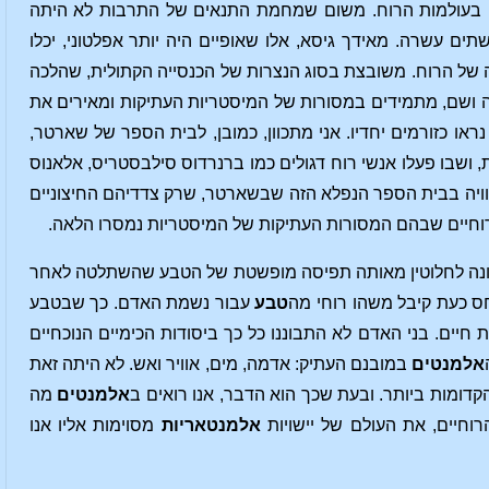
ה, בעולמות הרוח. משום שמחמת התנאים של התרבות לא היתה
 עשרה. מאידך גיסא, אלו שאופיים היה יותר אפלטוני, יכלו
ה של הרוח. משובצת בסוג הנצרות של הכנסייה הקתולית, שהלכה
פה ושם, מתמידים במסורות של המיסטריות העתיקות ומאירים את
ו כזורמים יחדיו. אני מתכוון, כמובן, לבית הספר של שארטר,
 ושבו פעלו אנשי רוח דגולים כמו ברנרדוס סילבסטריס, אלאנוס
לרוויה בבית הספר הנפלא הזה שבשארטר, שרק צדדיהם החיצוניים
יים רוחיים שבהם המסורות העתיקות של המיסטריות נמסרו הלאה.
ונה לחלוטין מאותה תפיסה מופשטת של הטבע שהשתלטה לאחר
ס כעת קיבל משהו רוחי מה
טבע
עבור נשמת האדם. כך שבטבע
חיים. בני האדם לא התבוננו כל כך ביסודות הכימיים הנוכחיים
אלמנטים
במובנם העתיק: אדמה, מים, אוויר ואש. לא היתה זאת
ומות ביותר. ובעת שכך הוא הדבר, אנו רואים ב
אלמנטים
מה
וחיים, את העולם של יישויות
אלמנטאריות
מסוימות אליו אנו