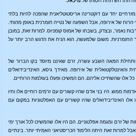
ל זה התרחש תחת חסותו של
מיכאל
.
ח מזרחיים יחד עם דוקטרינה אריסטוטליאנית שהפכה להיות בלתי
חיי הרוח של אירופה, אבל השפעה של נטייה חומרנית באופן מהותי.
 רבות נאמר, ובצדק, בשבחו של אמוס קומניוס. למרות זאת, במובן
ור החומרניות. משום שלמעשה, הוא הניח את הדגש הרב יותר על
ותחילת המאה השבע עשרה, זרם שאיננו מיוסד בקו הברור של
ת והאינטלקטואלית של אירופה. מאידך גיסא, האינדיבידואלים
ל אלו שהשתייכו אליהם. הם המשיכו ופעלו בעולמות הרוחיים.
אדמות ממש. היו בני אדם שהיו קשורים עם זרמים רוחיים אלו וחיו
ו אלו האינדיבידואלים שהיו קשורים עם האפלטוניות במקום עם
ת של זרם ומגמה אפלטוניים. הם היו אלו שהמשיכו לכל אורך ימי
בל למרות זאת היתה הלימוד הכריסטיאני האמיתי יותר. בינתיים