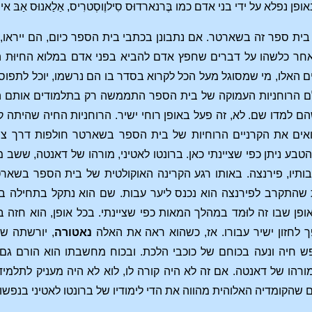
ן נפלא על ידי בני אדם כמו בֶּרנארדוּס סִילוֶוסְטרִיס, אַלַאנוּס אַב
ית ספר זה בשארטר. אם נתבונן בכתבי בית הספר כיום, הם ייראו,
 אחר כלשהו על דברים שחפץ אדם להביא בפני אדם במלוא החיוּת
 האלו, מי שמסוגל מעל הכל לקרוא בסדר בו הם נרשמו, יוכל לתפוס
 הרוחניות העמוקה של בית הספר התממשה רק בתלמודים אותם הי
 למדו שם. לא, זה פעל באופן רוחי ישיר. הרוחניות החיה שהיתה קי
רואים את הקרניים הרוחיות של בית הספר בשארטר חולפות דרך צ
 הטבע ניתן כפי שציינתי כאן. ברונטו לאטיני, מורהו של דאנטה, שש
ותיו, פירנצה. באותו רגע הקרינה האוקולטית של בית הספר בשאר
שהתקרב לפירנצה הוא נכנס ליער עבות. שם הוא נתקל בתחילה ב
ן שבו זה לוּמד במהלך המאות כפי שציינתי. בכל אופן, הוא חזה 
לחזון ישיר עבורו. אז, כשהוא ראה את האלה
נאטורה
, יורשתה ש
ש חיה ונעה בכוחם של כוכבי הלכת. ובכוח מחשבתו הוא הורם גם 
 מורהו של דאנטה. אם זה לא היה קורה לו, לוא לא היה מעניק לתלמי
 שהקומדיה האלוהית מהווה את הדי לימודיו של ברונטו לאטיני בנפשו