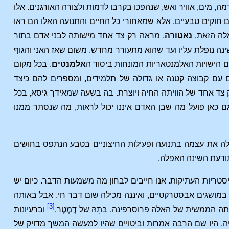
ה, מים, אוויר ואש, שנהפכו בקרבו לדמות ולצורה האורגנים. אלו
ם חוקים טבעיים, אלא שמאחורי כל החיים והתנועה האלו הם ראו
אלה הזאת,
נאטורה
, מראה רק צד אחד מישותה לבני אדם בתור
ה נופלת עליו ועד שהוא מתעורר מחדש. משום שאז האני והגוף
ם הישויות האלמנטאריות המונחות ביסוד ה
אלמנטים
. בכל מקום
ם עם קבוצה קטנה או גדולה של תלמידים, ומספרים להם כיצד
ד אחד של הוויתה החיה ויוצרת. בה בשעה שמאידך גיסא, בכל
ם כאן פועל מה שבן האדם איננו יכול לראות, מה שנסתר ממנו
ה את עצמה בתנועה ופעילות החיצוניים בטבע הנתפס בחושים
תודעת השינה האפלה.
טריות העתיקות. אנו חייבים לבחון מה משמעות הדבר. כיום יש
מושגים אבסטרקטיים, ואיננה מכילה שום דבר חי. אבל באותה
[3]
הממשית של האלה פרוסרפינה, בִּתָהּ של דֶמֶטֶר.
וברעיונות
, היו שם הרבה אמרות וביטויים שהיו למעשה המשך מדויק של