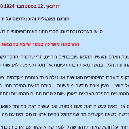
דורנאך, 12 בספטמבר 1924 GA238
תורגם מאנגלית והוכן לדפוס על ידי
סייעו בעריכה ובתרגום: חברי החוג האנתרופוסופי הירושלמ
ההרצאה מופיעה בספר שיצא בהוצאת ח
 האדם ומעשיו יתמלאו שוב בחיים רוחיים, הרי שהכרחי הדבר לקבל 
רונות הללו. במשך מאות רבות רעיונות אלו חסרו למעשה לאנושות 
קופות עברו בהיסטוריה האנושית אנו נגלה כיצד בזמנים מוקדמים, 
ל חושי – מעין צורת תודעה מופשטת – היתה מנוּעה ממירב המין ה
משיים בספֵרה הארצית באופן שווה לצורות החיים הממשיות והתנוע
ם אנו באים לעשות זאת פעם נוספת. ואנו עושים זאת במיוחד כשאנ
 חדשה, כשאנו מקשרים מה שמתחולל בחיים ארציים מסוימים עם מה 
רוחי, על חושי, שאודותיו הורשה לי לומר שהוא קשור עם הזרם הנוכחי