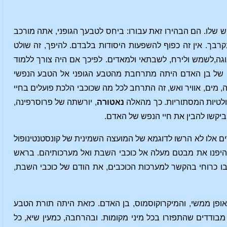
ש שלו. הם הבהירו זאת עבורו: ביחס לטבעך הגופני, אתה מורכב
בך. אין זה כפוף להשפעות היסודות בלבדם. להיפך, זה שולט
ה,לשמש ולירח, לשבתאי ולמאדים. לפיכך אם היה צורך ללמוד
תו של בן האדם היתה מתרחבת מהטבע הגופני אל הטבע הנפשי
, מים, אוויר ואש, זה התרחב לכל מה שכוכבי הלכת פועלים בחיי
לטיות המסתוריות. כך מהאלה
נאטורה
, יורשתה של פרוסרפינה,
ביקשו להבין את חיי הנפש של האדם.
 אלו לא הרשו לדוגמא של המועצה השמינית של קונסטנטינופול
ם היפנו את מבטם מעלה אל כוכבי השבת ואל מערכותיהם. בראש
ו כרוחי בהקשר למערכות הכוכבים, את הודם של כוכבי השבת,
ופן ממשי, והמיקרוקוסמוס, בן האדם. כזאת היתה תורת הטבע
מבודדים שהתפזרו בכל מיני מקומות. ובהרחבה, כמעין שיא, כל