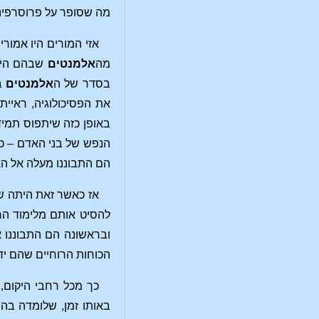
מה שסופר על פרוסרפינ
אזי המורים היו אמור
מה
אלמנטים
שבהם היש
בסדר של ה
אלמנטים
בק
את הפסיכולוגיה, ראיי
באופן כזה שיתפוס תמי
הנפש של בני האדם – כ
הם התבוננו מעלה אל האי
אז כאשר זאת היתה ש
להסיט אותם מלימוד הר
ובראשונה הם התבוננו 
הכוחות הרוחיים שהם יד
כך מכל רחבי היקום,
באותו זמן, שלומדה בהת