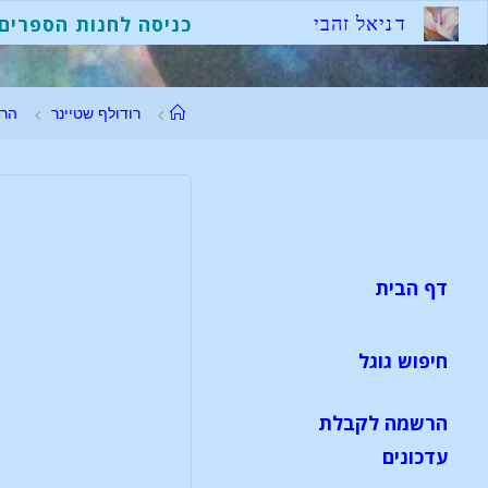
ד
נ
י
א
ל
ז
ה
ב
י
כניסה לחנות הספרים
רודולף שטיינר
הר
דף הבית
חיפוש גוגל
הרשמה לקבלת
עדכונים