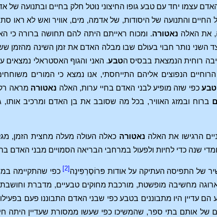
האדם עצמו יחד עם טבע גופו החיצוני נוטל חלק בחיים ובתנועה של אדמ
 החיים והתנועה של היסודות, של אדמה, מים, אוויר ואש לא ראו סת
, את האלה
נאטורה
. ומכוח ראייתם היתה להם תחושה ברורה כי ה
השני נותר חבוי בעולם שבו מבלה האדם את זמן השינה מהזמן ששינ
בה רוחית הנמצאת בבסיס ה
טבע
. האני והגוף האסטראלי נמצאים ע
רוחיים הנפוצים אליהם התייחסתי, אנו נמצא כי המורים משוחחי
טבע
כפי שזה מופיע לבני האדם בחיי ערות, האלה
נאטורה
מראה רק צ
ם
ברוח ובמזג האוויר, בכל מה שסובב את בן האדם ומרכיב אותו, ג
ניים הרגישו את האלה
נאטורה
כאלה העולה מעלה מחצית הזמן, מגל
 ומדי שנה כדי לחיות ולפעול במרחבי הבריאה הסמויים מבני האדם ב
[2]
 של התפיסה העתיקה על אודות פּרוֹסֶרְפִּינָה
כפי שהתקיימה במיס
רוגה מחשיבה מופשטת, מורכבת מחוקים טבעיים, מדברת וחושבת ב
ם עדיין היו מתבוננים בטבע כפי שבני האדם התבוננו פעם בפעילותה 
 של אותם בתי ספר, שהמשיכו כפי שעשו ממסורת שעדיין היתה חיה