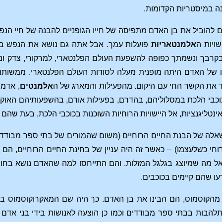
ה במיסטריות הקדומות.
ים להוביל את בן האדם מתפיסה של חייו הגופניים להבנה של חיי הנפ
ויות ה
אלמנטאריות
פועלות עמך. אבל אתה גם נושא את הנפש בקר
רבך ונשמתך כפופה להשפעת העולם הפלנטארי, למרקורי, צדק ונוג
תו של האדם היתה מופנית מעלה לסודות העולם הפלנטארי. ממשו
ד את הקשר החי עם היקום. מהפעילות והמארג של ה
אלמנטים
, אדמה
וכבי הלכת במסלוליהם, בהדרם, בפעילות אורם, בהשפעותיהם האוקו
נטליגנציות, אל היישויות הרוחיות השוכנות בכוכבי הלכת, בעת שהם 
אלה של הבנת החיים הרוחיים (משום שהמורים של בתי ספר מבודדים
וחי כשלעצמו) – כאשר זה היה עניין של בחינת החיים הרוחיים, ה
אל מה שמיוצג בגלגל המזלות. והם התייחסו למה שהאדם נושא בחוב
עו שהם קיימים בכוכבים.
 מהקוסמוס, הם הבינו את בן האדם. כך היה שם המאקרוקוסמוס בא
להבות בבתי ספר מבודדים וכמו כן הוצעה לאנושות בידי בני אדם 