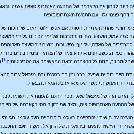
ים הינה לבחון את הקארמה של התנועה האנתרופוסופית עצמה, ובאו
 דחף פנימי גלוי, עם התנועה האנתרופוסופית.
ע על חושי שהתרחש תחת חסותו, אם אפשר לומר זאת, של ה
כוח
של
 עד כמה עמוק הושפעו החיים והתרבות של ימי הביניים על ידי המוע
המרכיבים של האדם, של גוף, נפש ורוח. משום שהמועצה האקומנית 
וה כפירה. כשבוחנים את העוצמה של הצו הזה בימי הביניים ברור לגמרי
[1]
שר לומר כך, תחת צל ההצהרה הזאת המאשימה את הטריכוטומיה
כ
אותם חיים רוחיים שפעלו כבר זמן רב בהכנת זרם
מיכאל
עבור המאה
תהיה האנושות למשך שלוש או ארבע המאות הבאות.
לך הזרם הזה של
מיכאל
שאליו כבר החלנו להפנות את תשומת לבנו. וב
התנועה האנתרופוסופית, ומצד שני נדון ביחסי הקארמה של חיי הרוח
מועצה על חושית שהתקיימה בעולמות הרוחיים מעל עולמנו הגשמי ב
 יחדיו היישויות האינדיבידואליות של הרון אל ראשיד ויועצו החכם, וג