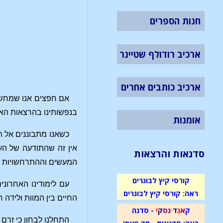
חנות הספרים
ארכיב רודולף שטיינר
ארכיב כותבים אחרים
אם חפצים אנו שמחשבת
בנפשותינו בהרצאות האח
אומנות
כשאנו מתבוננים אל ת
אין זה שהתודעה של הע
סדנאות והרצאות
המעשים וההתרחשויות המ
קורסי קיץ לבוגרים
עם לימודינו האחרוני
ראה: קורסי קיץ לבוגרים
החיים בין המוות ולידה
ק
א
נ
ד
י
נ
ס
ק
י
- סדנה
התחלנו לבחון כי זרם 
ראה: סדנאות - חד פעמי