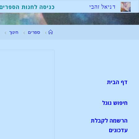
ד
נ
י
א
ל
ז
ה
ב
י
כניסה לחנות הספרים
ספרים
חינוך
דף הבית
חיפוש גוגל
הרשמה לקבלת
עדכונים