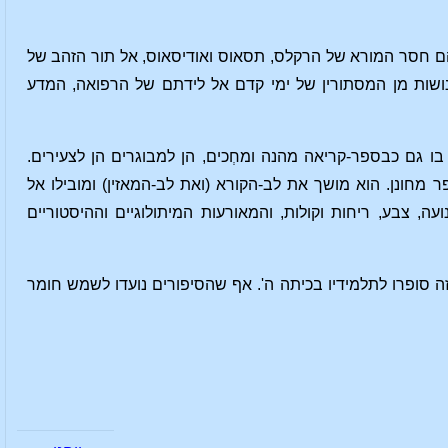
הם חסר המורא של הרקלס, תסאוס ואודיסאוס, אל תור הזהב של
ושות מן המסתורין של ימי קדם אל לידתם של הרפואה, המדע
ו גם כבספר-קריאה מהנה ומחְכים, הן למבוגרים הן לצעירים.
חונן. הוא מושך את לב-הקורא (ואת לב-המאזין) ומובילו אל
, צבע, ריחות וקולות, והמאורעות המיתולוגיים וההיסטוריים
ה סופרו לתלמידיו בכיתה ה'. אף שהסיפורים נועדו לשמש חומר