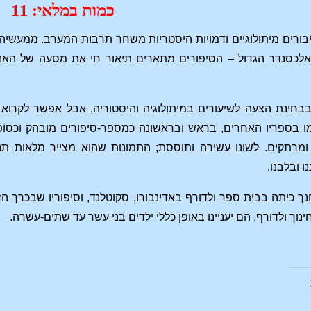
כמות במלאי: 11
יבורים מיתולוגיים ודמויות היסטריות משחר תרבות המערב. ממעשי
 אלכסנדר הגדול – הסיפורים מתארים תיאור חי את מסעה של האנ
בחינת הצעה לשיעורים במיתולוגיה והיסטוריה, אבל אפשר לקרוא ב
 בספריו האחרים, בראש ובראשונה כמספר-סיפורים מובהק וכסופר מ
מרתקים. לשונו עשירה ותוססת; התמונות שהוא מצייר מלאות תנועה
ו ובלבנו.
ך כיתה בבית ספר ולדורף באדינבורו, סקוטלנד, וסיפוריו שבכרך הז
נוך ולדורף, הם יעניינו באופן כללי ילדים בני עשר עד שתים-עשרה.