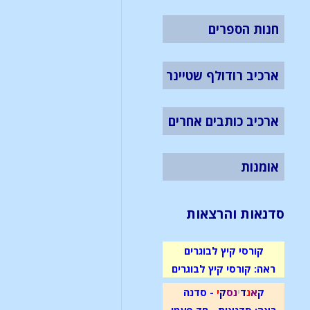
חנות הספרים
ארכיב רודולף שטיינר
ארכיב כותבים אחרים
אומנות
סדנאות והרצאות
קורסי קיץ לבוגרים
ראה: קורסי קיץ לבוגרים
ק
א
נ
ד
י
נ
ס
ק
י
- סדנה
ראה: סדנאות - חד פעמי