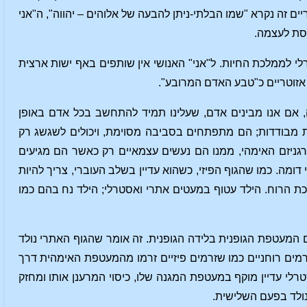
 זה נקרא "שמו הבלתי-ניתן להבעה של אלוהים – יהווה", ה"אני
חסת לעצמה.
י לממלכת החיות. ל"אני" האנושי אין שותפים באף ישות ארצית
אזוטריים כ"טבע האדם המרובע".
, אם אנו מבינים אדם, שעלינו תמיד להתחשב בכל אדם באופן
יות מבודדות; הם מתפתחים בסביבה מסוימת, ויכולים לשגשג רק
ורגניזם האימהי, ממנו הם נעשים עצמאיים רק כאשר הם מגיעים
מה. כמו שהגוף הפיזי, כשהוא עדיין בשלב העוברי, צריך להיות
כת הרוח. הילד עטוף במעטים אתרי ואסטרלי; הילד נח בהם כמו
מעטפת הגופנית בלידה הגופנית. זה אומר שהגוף האתרי נולד
זרמים רוחניים כמו שזרמים פיזיים זרמו מהמעטפת האימהית דרך
סטרלי עדיין מוקף במעטפת המגנה שלו, כיסוי המרענן אותו ומחזק
נולד בפעם השלישית.