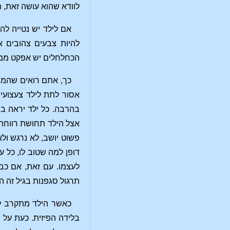
לוודא שהוא עושה זאת, 
אם לילד יש נטייה לה
להיות צבעים צהובים א
הכחלחלים יש אפקט ממר
כך, אתם רואים שהמח
אסור לתת לילד צעצועים
בהרבה. כל ילד יראה בב
אצל הילד תחושת רווחה. 
פשוט יושב, לא נרגש ולא
דופן למה שטוב לו, כל ע
לעצמו. עם זאת, אם כב
תרגול סגפנות בגיל זה 
כאשר הילד מתקרב לש
בלידה הפיזית. כעת על