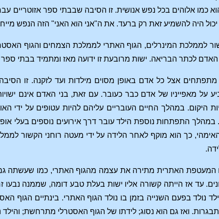
כמו אלוהים בכל נפש אנושית. זו הסיבה שבבתי ספר אזוטריים עבריים
 יכול היה להשמיע זאת רק ברעד. את ה"אני הוא האני" הזה הנפש מיי
שור לממלכת המינרלים, הגוף האתרי לממלכת הצמחים והגוף האסטרל
האדם לכתר הבריאה. ישות מרובעת זו ידועה מאז ומתמיד בבתי ספר 
מתפתחים אצל כל אדם באופן מסוים מילדות ועד לזקנה. זו הסיבה
צביע על מאפייניו של אדם כבר כעובר. עם זאת, בני האדם אינם ישו
ת היקום. במהלך החיים העובריים עליהם להיות עטופים על ידי הא
במהלך התפתחות נוספת הילד עובר דרך אירועים נוספים בעלי אופי דו
 האימהי, כך הוא מוקף לאחר הלידה על ידי מעטה רוחני הקשור לממל
דה.
 המעטפת האתרית מתירה את עצמה מהגוף האתרי, כמו שעשתה גם ה
ונים. עד אז הייתה קשורה אליו ישות בעלת טבע דומה, שממנה נבעו 
ילד נולד בפעם השנייה בזמן בו נולד הגוף האתרי. בינתיים הגוף הא
תבגרות. ואז גם הוא נסוג; לידתו של הגוף האסטרלי מתרחשת; והילד 