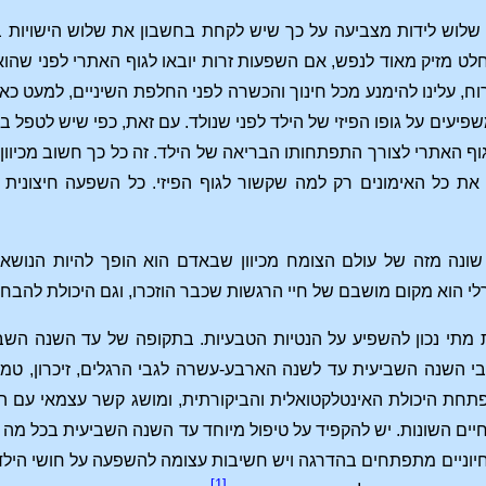
ש לידות מצביעה על כך שיש לקחת בחשבון את שלוש הישויות בנפרד
לט מזיק מאוד לנפש, אם השפעות זרות יובאו לגוף האתרי לפני שהוא 
ח, עלינו להימנע מכל חינוך והכשרה לפני החלפת השיניים, למעט כאל
שפיעים על גופו הפיזי של הילד לפני שנולד. עם זאת, כפי שיש לטפל
ף האתרי לצורך התפתחותו הבריאה של הילד. זה כל כך חשוב מכיוון 
יל את כל האימונים רק למה שקשור לגוף הפיזי. כל השפעה חיצוני
ונה מזה של עולם הצומח מכיוון שבאדם הוא הופך להיות הנושא של
 הוא מקום מושבם של חיי הרגשות שכבר הוזכרו, וגם היכולת להבחין
 מתי נכון להשפיע על הנטיות הטבעיות. בתקופה של עד השנה השבי
לגבי השנה השביעית עד לשנה הארבע-עשרה לגבי הרגלים, זיכרון, 
פתחת היכולת האינטלקטואלית והביקורתית, ומושג קשר עצמאי עם הע
יים השונות. יש להקפיד על טיפול מיוחד עד השנה השביעית בכל מה ש
חיוניים מתפתחים בהדרגה ויש חשיבות עצומה להשפעה על חושי הילד. 
[1]