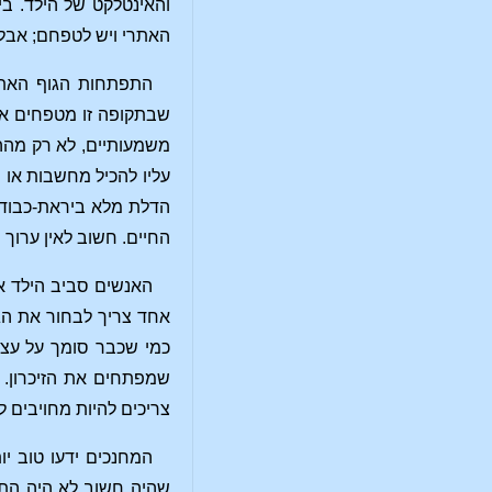
והאינטלקט של הילד. בי
האתרי ויש לטפחם; אבל ז
התפתחות הגוף האתר
שבתקופה זו מטפחים את
משמעותיים, לא רק מההי
עליו להכיל מחשבות או ה
הדלת מלא ביראת-כבוד ו
החיים. חשוב לאין ערוך 
האנשים סביב הילד אי
אחד צריך לבחור את הגי
כמי שכבר סומך על עצמ
שמפתחים את הזיכרון. 
צריכים להיות מחויבים לז
המחנכים ידעו טוב יו
שהיה חשוב לא היה התחו