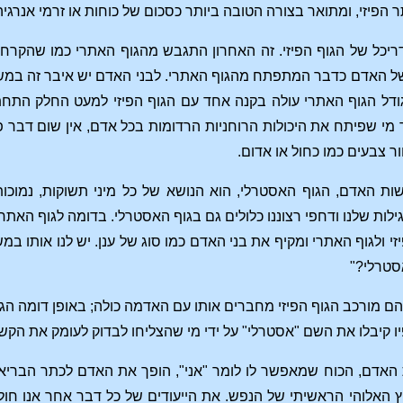
ר הפיזי, ומתואר בצורה הטובה ביותר כסכום של כוחות או זרמי אנרגיה
ריכל של הגוף הפיזי. זה האחרון התגבש מהגוף האתרי כמו שהקרח 
 של האדם כדבר המתפתח מהגוף האתרי. לבני האדם יש איבר זה במש
גודל הגוף האתרי עולה בקנה אחד עם הגוף הפיזי למעט החלק התחת
 מי שפיתח את היכולות הרוחניות הרדומות בכל אדם, אין שום דבר 
ור צבעים כמו כחול או אדום.
ות האדם, הגוף האסטרלי, הוא הנושא של כל מיני תשוקות, נמוכות
ילות שלנו ודחפי רצוננו כלולים גם בגוף האסטרלי. בדומה לגוף האת
זי ולגוף האתרי ומקיף את בני האדם כמו סוג של ענן. יש לנו אותו 
סטרלי?"
ם מורכב הגוף הפיזי מחברים אותו עם האדמה כולה; באופן דומה הגו
יו קיבלו את השם "אסטרלי" על ידי מי שהצליחו לבדוק לעומק את 
 האדם, הכוח שמאפשר לו לומר "אני", הופך את האדם לכתר הבריאה
האלוהי הראשיתי של הנפש. את הייעודים של כל דבר אחר אנו חולק