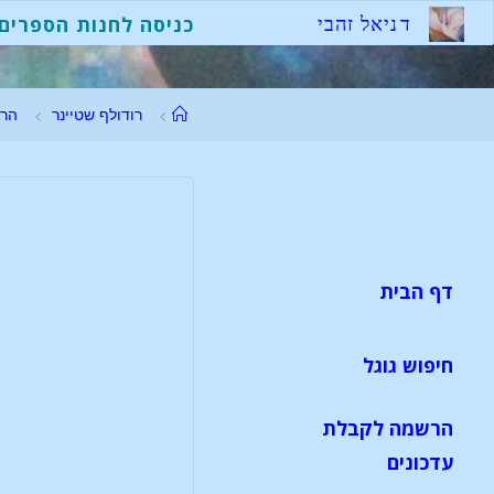
ד
נ
י
א
ל
ז
ה
ב
י
כניסה לחנות הספרים
רודולף שטיינר
הר
דף הבית
חיפוש גוגל
הרשמה לקבלת
עדכונים