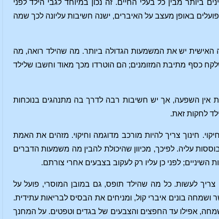
ם ביותר מבין כל בעלי החיים. זה נכון במיוחד לגבי הילד לפני
 פועלים באופן מעצב על האיברים, ישנה חשיבות עליונה לכך שמה
מה האישית יש את המשמעות הגדולה ביותר. מה שהילד רואה, מה
שלקח כסף מתיבת המזומנים; הם הוטרדו מכך מאוד וחשבו שלילד
ות אין השפעה, אך יש חשיבות רבה לדרך בה מתנהגים בנוכחות
לד לחקות זאת.
קוי. חינוך צריך להיות מורכב מדוגמה וחיקוי. מזהים את האמת
ססות עליה. לפיכך, מכיוון שהיכולת להבין מה משמעות הדברים
השיניים; לפני כן עליו רק לעקוב בצבעים אחרי צורתם.
צריך לעשות. כל מה שהילד תופס, גם במובן המוסרי, פועל על
 ושמחה בונים איברי קול, ומניחים את הבסיס לבריאות עתידית.
ושמחה, אפילו עד החפצים והצבעים של בגדים וטפטים. על המחנך