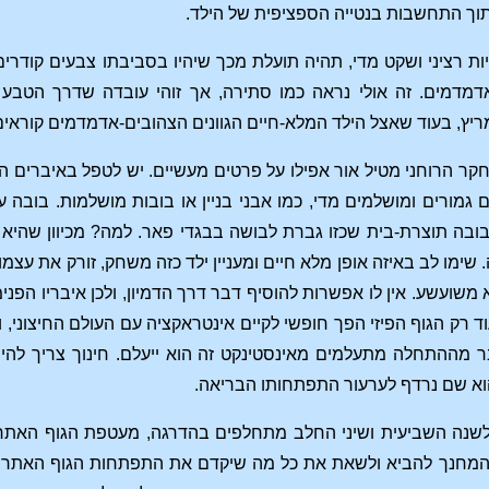
תוך התחשבות בנטייה הספציפית של הילד.
יות רציני ושקט מדי, תהיה תועלת מכך שיהיו בסביבתו צבעים קודרים
דמדמים. זה אולי נראה כמו סתירה, אך זוהי עובדה שדרך הטבע
יץ, בעוד שאצל הילד המלא-חיים הגוונים הצהובים-אדמדמים קוראי
קר הרוחני מטיל אור אפילו על פרטים מעשיים. יש לטפל באיברים 
 גמורים ומושלמים מדי, כמו אבני בניין או בובות מושלמות. בובה 
ובה תוצרת-בית שכזו גברת לבושה בבגדי פאר. למה? מכיוון שהיא מע
שימו לב באיזה אופן מלא חיים ומעניין ילד כזה משחק, זורק את עצמ
 משועשע. אין לו אפשרות להוסיף דבר דרך הדמיון, ולכן איבריו הפנימ
וד רק הגוף הפיזי הפך חופשי לקיים אינטראקציה עם העולם החיצוני,
ר מההתחלה מתעלמים מאינסטינקט זה הוא ייעלם. חינוך צריך לה
הוא שם נרדף לערעור התפתחותו הבריאה.
נה השביעית ושיני החלב מתחלפים בהדרגה, מעטפת הגוף האתרי 
 המחנך להביא ולשאת את כל מה שיקדם את התפתחות הגוף האתרי.