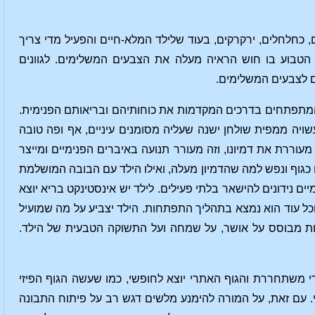
, כחלחלים, ירקרקים, בעוד שלילד המלא-חיים והפעיל מדי צריך
 הטבוע בו חוש הראיה מעלה את הצבעים המשלימים. לגוונים
ם לצבעים המשלימים.
המתפתחים בדרכים המקדמות את כוחותיהם ובריאותם הפנימית.
עשויה ממפית שולחן ישנה שעליה מסומנים עיניים, אף ופה טובה
וררת את דמיונו, וזה מעורר תנועה באיברים הפנימיים ומייצר
ו כגוף ונפש למה שהדמיון מעלה, ואילו הילד עם הבובה המושלמת
יים נידונים להישאר בלתי פעילים. לילד יש אינסטינקט בריא יוצא
 וכל עוד הוא נמצא בתהליך התפתחות. הילד יצביע על מה שמועיל
יות מבוסס על אושר, על שמחה ועל התשוקה הטבעית של הילד.
משתחררת והגוף האתרי יוצא לחופשי, כמו שעשה הגוף הפיזי
 עם זאת, על המורה להימנע מלשים דגש רב על פיתוח התבונה