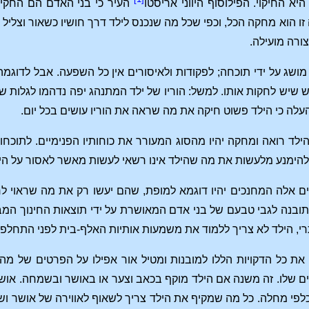
יא החיקוי. הפילוסוף היווני אריסטו
העיר כי בני האדם הם החקייני
זו הוא מחקה הכל, וכפי שכל מה שנכנס לילד דרך חושיו כשאור וצליל
ורה מועילה.
מושג על ידי תוכחה; לפקודות ולאיסורים אין כל השפעה. אבל לדוג
ש שיש לחקות אותו. למשל: הוריו של ילד המתנהג יפה נדהמו לגלות 
העלה כי הילד פשוט חיקה את מה שראה את הוריו עושים בכל יום.
לד רואה ומחקה יהיו מהסוג המעורר את כוחותיו הפנימיים. לתוכח
להימנע מלעשות את מה שהילד אינו רשאי לעשות מאשר לאסור על הי
ים אלה המחנכים יהיו דוגמא למופת, שהם יעשו רק את מה שראוי לחי
בנה לגבי טבעם של בני אדם המאושרת על ידי תוצאות החינוך המבו
י, הילד לא צריך ללמוד את משמעות אותיות האלף-בית לפני התחלפות 
ת כל הדקויות הללו למובנות ומטיל אור אפילו על הפרטים של מה 
יים שלו. זה משנה אם הילד מוקף בכאב וצער או באושר ובשמחה. אושר
ה כלפי מחלה. כל מה שמקיף את הילד צריך לשאוף לאווירה של אושר 