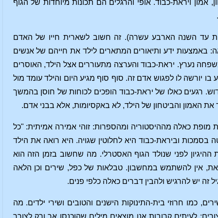
אמון ויראת-כבוד. אופי והרגלים הם תכונות מיוחדות של הגוף
 עד השנה הארבע עשרה). זה חשוב לשארית חייו של האדם
ה: באמצעות ידע ותיאורים המתארים לילד את חייהם של אנשים
משפחה נערץ. יראת-כבוד והערצה מתעוררים אצל הילד, האוסרים
בו יורשה לו לפגוש אדם זה. סוף סוף מגיע היום והילד עומד מול
ש. רגעים כאלו של יראת-כבוד הופכים לכוחות של חוסן בהמשך
 את האמון והביטחון של הילד, לא באקסיומות, אלא בבני אדם.
ת מופת כאלה מההיסטוריה ומהספרות: זוהי אמירה אמיתית: "כל
בסמכות וביראת-כבוד היא לחלוטין שגויה. היא רואה את הילד
ההיגיון לפני שנולד הגוף האסטרלי. מה שחשוב בזמן הזה הוא
את, אין להשתמש במחשבון. טבלאות של כפל, שירים וכן הלאה
יל זה יש להרגיש ולהבין דברים כאלה כלפי פנים.
ים, כמו חרוזי בית-התינוקות הישנים והטובים ושירי ילדים. מה
ים; לעיתים קרובות אנו מוצאים מילים שהוכנסו אך ורק לצורך