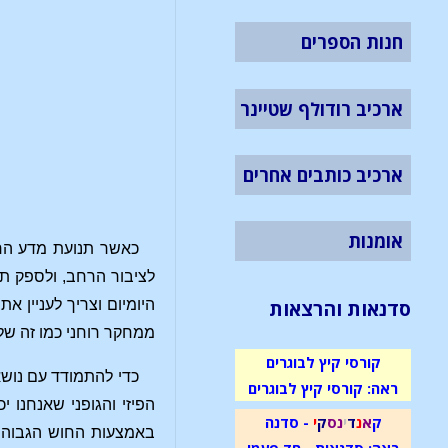
חנות הספרים
ארכיב רודולף שטיינר
ארכיב כותבים אחרים
אומנות
כאשר תנועת מדע הרו
לציבור הרחב, ולספק תוב
סדנאות והרצאות
היומיום וצריך לעניין א
ממחקר רוחני כמו זה של 
קורסי קיץ לבוגרים
כדי להתמודד עם נושא
ראה: קורסי קיץ לבוגרים
הפיזי והגופני שאנחנו
ק
א
נ
ד
י
נ
ס
ק
י
- סדנה
באמצעות החוש הגבוה של
ראה: סדנאות - חד פעמי