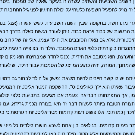
ן השנים השביעית והשתים עשרה זו בעיקר שאלה של סמכות, ביטחון, 
ה מזיק להפעיל השפעה כלשהי על יכולת ההיגיון לפני גיל ההתבגרות.
י מתרחשת בתקופה שבין השנה השביעית לשש עשרה (אצל בנות
 הרגשות של כבוד ויראת-כבוד. ניתן לעורר רגשות כאלה בדרך הבא
סטוריה, אלא גם מאלו הסובבים את הילד עצמו, אולי זה של קרוב 
תנגדות ביקורתית כלפי האדם המכובד. הילד חי בציפייה חגיגית לרגע 
הערצה; הוא מסובב את הידית, נכנס לחדר שמבחינתו הוא מקום קדו
שהמחנך, המורה, יהיה כרגע המייצג של הסמכות עבור הילד. יש לעורר
תם יש לו קשר חייבים להיות משאת-נפשו; על הילד לבחור גם דמויו
בור שאיתו הוא ילך לאולימפוס". ההשקפה המטריאליסטית הממעיטה 
ו, אך התפתחותו הבריאה נפגמת אם מגיעים בתביעות כלפי יכולות 
הצורה הטובה ביותר לעשות דבר זה היא בצורה מכנית גרידא. עם ז
יכרון כמו תוכי. אלו פשוט דעות קדומות מטריאליסטיות הגורסות כי בג
תר בימים קדומים. בגילאים בין אחת לשבע הושרו לילדים כל מיני שיר
שה והמשמעות אלא הקול; הילדים הובאו למודעות להרמוניה ולעיצור