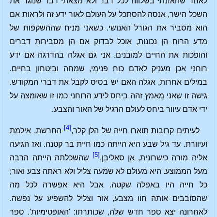
לאחר שהאזנתי בשלווה לכל דבר ולא מצאתי דבר שנוגד את
השכל הישר, אנסה להסתכל על העולם לאור ידע זה ולראות אם
הוא מסביר את הגורל האנושי. כשאני מניח שההשקפות של
מדע הרוח הן נכונות, אוכל לבדוק אם הן מסבירות דברים
והופכות את החיים למובנים. אני גם אגלה בהדרגה אם ידע
רוחני אכן מעניק לאדם כוח פנימי, שמחה וביטחון בחיים.
במילים אחרות, אגלה האם יש בסיס לקבל את דברי המקודש.
גישה זו שאני מאמץ זהה ביחס לידע הרוחני כמו זו שאומצה על
ידי אדם עיוור ביחס לעולם הרגיל של האור והצבע.
[4]
לעיתים קרובות תוארו חייה של הלן קלר,
החרשת, אילמת
ועיוורת. עד גיל שבע היא הייתה כמו חיית בר קטנה. ואז הגיעה
[5]
אליה מורה כישרונית, אן סאליבן,
שהשכלתה הייתה הרבה
מעל הממוצע. היא מעולם לא שמעה צליל ולא ראתה צבע ואור;
כל חייה היו באפלה שקטה. אבל היא אפשרה לכל מה
שהסובבים אותה חוו מצבע, אור וצליל להשפיע על נפשה.
לאחרונה יצא ספר חדש שלה, שכותרתו: 'האופטימיות'. ספר