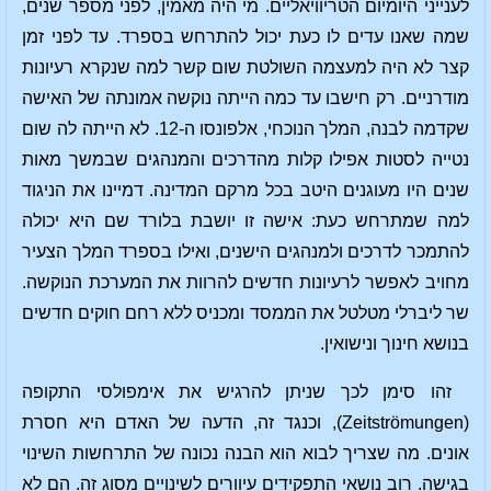
לענייני היומיום הטריוויאליים. מי היה מאמין, לפני מספר שנים,
שמה שאנו עדים לו כעת יכול להתרחש בספרד. עד לפני זמן
קצר לא היה למעצמה השולטת שום קשר למה שנקרא רעיונות
מודרניים. רק חישבו עד כמה הייתה נוקשה אמונתה של האישה
שקדמה לבנה, המלך הנוכחי, אלפונסו ה-12. לא הייתה לה שום
נטייה לסטות אפילו קלות מהדרכים והמנהגים שבמשך מאות
שנים היו מעוגנים היטב בכל מרקם המדינה. דמיינו את הניגוד
למה שמתרחש כעת: אישה זו יושבת בלורד שם היא יכולה
להתמכר לדרכים ולמנהגים הישנים, ואילו בספרד המלך הצעיר
מחויב לאפשר לרעיונות חדשים להרוות את המערכת הנוקשה.
שר ליברלי מטלטל את הממסד ומכניס ללא רחם חוקים חדשים
בנושא חינוך ונישואין.
זהו סימן לכך שניתן להרגיש את אימפולסי התקופה
(Zeitströmungen), וכנגד זה, הדעה של האדם היא חסרת
אונים. מה שצריך לבוא הוא הבנה נכונה של התרחשות השינוי
בגישה. רוב נושאי התפקידים עיוורים לשינויים מסוג זה. הם לא