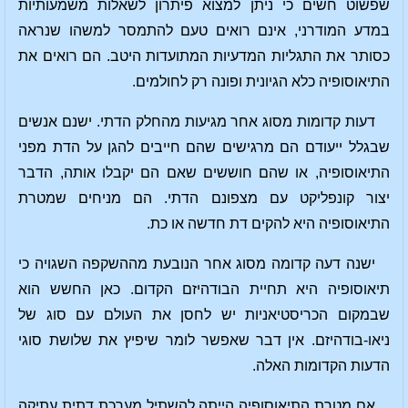
שפשוט חשים כי ניתן למצוא פיתרון לשאלות משמעותיות
במדע המודרני, אינם רואים טעם להתמסר למשהו שנראה
כסותר את התגליות המדעיות המתועדות היטב. הם רואים את
התיאוסופיה כלא הגיונית ופונה רק לחולמים.
דעות קדומות מסוג אחר מגיעות מהחלק הדתי. ישנם אנשים
שבגלל ייעודם הם מרגישים שהם חייבים להגן על הדת מפני
התיאוסופיה, או שהם חוששים שאם הם יקבלו אותה, הדבר
יצור קונפליקט עם מצפונם הדתי. הם מניחים שמטרת
התיאוסופיה היא להקים דת חדשה או כת.
ישנה דעה קדומה מסוג אחר הנובעת מההשקפה השגויה כי
תיאוסופיה היא תחיית הבודהיזם הקדום. כאן החשש הוא
שבמקום הכריסטיאניות יש לחסן את העולם עם סוג של
ניאו-בודהיזם. אין דבר שאפשר לומר שיפיץ את שלושת סוגי
הדעות הקדומות האלה.
אם מטרת התיאוסופיה הייתה להשתיל מערכת דתית עתיקה