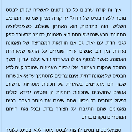
איך זה קורה שרבים כל כך נתונים לאשליה שניתן לבסס
מוסר ללא הבסיס של הדת? זה קורה מכיוון שמוסר, המרכיב
השלישי הזה בתרבות, הוא האחרון שנעלם. כשציביליזציה
מתנוונת, הראשונה שפוחתת היא האמונה, כלומר מתעורר ספק
לגבי הדת. עם זאת, גם אם הוודאות הממריצה של האמונה
נעדרת זמן רב, אנשים עדיין שומרים על הרגש שמעוררת
האמונה. כאשר לבסוף אפילו רגש דתי נורש נעלם, עדיין יימשך
המוסר שמקורו באמונה. אלו שכיום מאמינים שמוסר קיים ללא
הבסיס של אמונה דתית, אינם צריכים להסתמך על אי-אפשרות
שכזו. הם מתקיימים בשארית של תכונות מוסריות נורשות.
אנשים שחושבים שתכונות רוחניות הן פנטזיה גרידא יכולים
לפעול מוסרית רק מכיוון שהם שימרו את מוסר העבר. רבים
מאמינים שהם התגברו על הצורך בדת, ובכל זאת חייהם
המוסריים מקורם בדת.
סוציאליסטים נוטים לרצות לבסס מוסר ללא בסיס, כלומר