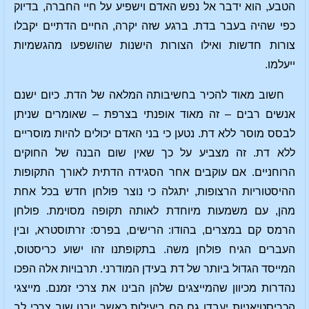
הטבע, הוא ידבר אל נפש האדם וישפיע על חיי החברה, בדיוק
כפי שהיה בעבר בדת. ברגע שזה יקרה, החיים הדתיים יקבלו
צורות חדשות ואילו הצורות הישנות שהושפעו מהגשמיות
ייעלמו.
חשוב מאוד להכיר בחשיבותה המלאה של הדת. כיום ישנם
אנשים רבים – זה מאוד אופנתי בצרפת – שאומרים שניתן
לבסס מוסר ללא דת. נטען כי בני האדם יכולים להיות מוסריים
ללא דת. זה מצביע על כך שאין שום הבנה של החוקים
הרוחניים. אם עוקבים אחר הסגידה הדתית לאורך התקופות
ההיסטוריות הרצופות, יתגלה כי נוצר פולחן חדש בכל אחת
מהן, עם משמעות מיוחדת לאותה תקופה מסוימת. פולחן
הרמס קם במצרים, בהודו: הרישים, בפרס: זרתוסטרא, ובין
העברים הגיח פולחן משה. בתקופתנו זהו ישוע כריסטוס,
המייסד הגדול ביותר של דת בעידן המודרני. תרבויות אלה הפכו
נהדרות מכיוון שהמייצגים שלהן הבינו את צרכי זמנם. מייצגי
הכריסטיאניות יעבדו גם הם ביעילות כאשר יובנו שוב צרכי לב