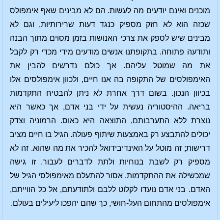
מוכנים ואינם יודעים מה לעשות. הם לא מבינים שאף אימפולס
שכזה הוא לא חזק מספיק כנגד דעות שרירותיות, וגם לא
מבינים שיש לספק את צרכי האנושות בזמן מסוים מתוך הבנה
ותודעה פתוחה. בתקופתנו אנשים מודעים מידי מכדי רק לקבל
את מה שמוטל עליהם. אך כולם נדרשים להבין את
האימפולסים של התקופה בה אנו חיים, ולכוון אימפולסים אלו
בכיוון הנכון. בשום דרך אחרת לא ניתן להבטיח התקדמות
בריאה. ההיסטוריה נעשית על ידי בני אדם, אך כאשר היא
נוצרת ללא התערבותם, התוצאה היא כאוס. הרמוניה וצדק
יכולים להתבצע רק באמצעות שיתוף פעולה. הגיל בו חיים מציב
דרישות; זה מוטל על האינדיבידואל להכיר את מה שהוא. זה לא
מספיק רק לשבת בנוחיות ולתת לדברים לעבור. זו גישה
שמכשילה את ההתקדמות. אסור להתעלם מאימפולסי הגיל של
האדם. בני אדם נועדו לקלוט ללבם ולתודעתם, אל כל הווייתם,
אימפולסים מהתחום העל-חושי, כך שהם יהפכו ליעילים בעולם.