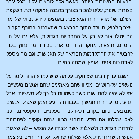
והבעיות החשובות ביותר. כאשר אלה לוחצים עלינו מכל עבר
בצורות שונות, עלינו להכיר בצורך בהבנה עמוקה יותר. השקפת
העולם של מדע הרוח המעוצבת באמצעות ידע נבואי של מה
שצריך לבוא, תיוולד מתוך ההרצאות שתערכנה בחורף הקרוב.
הם יטילו אור לא רק על התרבויות הגדולות, אלא גם על חיי
היומיום. תוצאות מחקר הרוח מראות בבירור מה נחוץ בכדי
להבטיח את ההתקדמות הבריאה של האנושות, וגם מה מספק
לאדם כוח פנימי, אומץ ושמחה בחיים.
ישנם עדיין רבים שצוחקים על מה שיש למדע הרוח לומר על
נושאים על-חושיים. מכיוון שהם מאמינים שהם אנשים מעשיים,
אזי לא יהיה להם שום קשר לשטויות כל כך לא מעשיות. אבל
תנועת מדע הרוח תמשיך בעבודתה. יגיע הזמן שאפילו אנשים
שנמצאים כיום בקרב רכי-הלב, הספקניים, הסקפטיים, יפנו
לאלו שקלטו את הידע הרוחני מכיוון שהם זקוקים לפתרונות
לחידות הגדולות ולשאלות אשר יכבידו על הנפש – לא שאלות
אנושיות שרירותיות, אלא שאלות שהועלו על ידי החיים בעוצמה