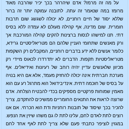
על מה זה מרמז? אדם שיהרהר בכך יכיר שהרבה מאוד
מרומז במה שנאמר זה עתה. לתובנה עמוקה יותר זה ברור
שללא יסוד של חיים רוחניים, לא יכולה לשגשג שום תרבות
חומרית. שום מדינה, אף קהילה מעולם לא עמדה ללא בסיס
דתי. תנו למישהו לנסות ברצינות להקים קהילה המורכבת אך
ורק מאנשים שתחומי העניין שלהם הם מטריאליסטיים גרידא,
כלומר אנשים ללא ידע בדברים רוחניים, המקבלים רק השקפות
מטריאליסטיות תקפות. הדברים לא יתדרדרו לכאוס מיידי רק
מכיוון שלאנשים עדיין יהיה רוחב של רעיונות ואידיאלים. אף
מערכת חברתית אינה יכולה להחזיק מעמד, אלא אם היא בנויה
על בסיס של חוכמה דתית. אינדיבידואל הוא מתרגל רע עם הוא
מאמין שמוחות פרקטיים מספיקים בכדי להבטיח הצלחה. אדם
שרוצה לראות את התנאים החומריים ממשיכים להתקדם, צריך
להכיר בכך שיסוד של תובנות רוחניות ודת הוא הכרחי. אם אנו
רוצים לתת לאדם לחם, עלינו לתת לו גם משהו שיזין את הנפש.
במגזין לוציפר כתבתי פעם שלא צריך לתת לאף אחד לחם