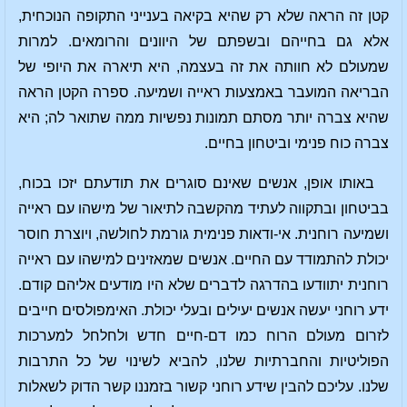
קטן זה הראה שלא רק שהיא בקיאה בענייני התקופה הנוכחית,
אלא גם בחייהם ובשפתם של היוונים והרומאים. למרות
שמעולם לא חוותה את זה בעצמה, היא תיארה את היופי של
הבריאה המועבר באמצעות ראייה ושמיעה. ספרה הקטן הראה
שהיא צברה יותר מסתם תמונות נפשיות ממה שתואר לה; היא
צברה כוח פנימי וביטחון בחיים.
באותו אופן, אנשים שאינם סוגרים את תודעתם יזכו בכוח,
בביטחון ובתקווה לעתיד מהקשבה לתיאור של מישהו עם ראייה
ושמיעה רוחנית. אי-ודאות פנימית גורמת לחולשה, ויוצרת חוסר
יכולת להתמודד עם החיים. אנשים שמאזינים למישהו עם ראייה
רוחנית יתוודעו בהדרגה לדברים שלא היו מודעים אליהם קודם.
ידע רוחני יעשה אנשים יעילים ובעלי יכולת. האימפולסים חייבים
לזרום מעולם הרוח כמו דם-חיים חדש ולחלחל למערכות
הפוליטיות והחברתיות שלנו, להביא לשינוי של כל התרבות
שלנו. עליכם להבין שידע רוחני קשור בזמננו קשר הדוק לשאלות