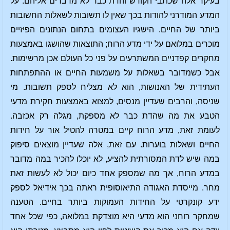
בעיקר אלה שכתבי הקודש והדת כבר לא מדברים אליהם. על
המדע המודרני להודות בכך שאין לו תשובות לשאלות החשובות
ביותר של החיים. הישגיו העצומים בתחום הנתונים הפיזיים
מוכרים במלואם על ידי מדע הרוח; התוצאות שהושגו באמצעות
מחקרים קפדניים המשתרעים על פני כל העולם אכן מרשימות.
אבל כשמדובר בשאלות על משמעות החיים או ההתפתחות
העתידית של האנושות, הוא לא מצליח לספק תשובות. מי
שניסה, והרבים שעדיין מנסים, למצוא באמצעות חקירת מדעי
הטבע את מה שהדת כבר לא מספקת, מגלה רק אכזבה.
לעומת זאת, מדע הרוח קיים במטרה להטיל אור על חידות
החיים ושאלות בוערות. עם זאת, אלה שעדיין מוצאים סיפוק
במה שיש לדת המסורתית להציע, לא יוכלו להכיר במה מדובר
במדע הרוח, אך מה שמספק אחד כיום יכול לא לעשות זאת
מחר. מייסדת האגודה התיאוסופית ראתה בכך אידיאל לספק
ידע קונקרטי על החידות העמוקות ביותר בחיים. הטענה
שמחקר רוחני הוא מדעי היא מוצדקת במלואה, כפי שכל אחד