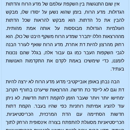
אין שום התנגשות בין השקפת עולמם של מדע הרוח והדתות
הגדולות. מדע הרוח, בזמן שהוא נשען על יסודו שלו, מבקש
להבין את כל הדתות. הוא מבקש להראות שכל הדתות
העולמיות הגדולות מבוססות על אותה אמת מהותית.
מההרצאות הללו יתברר שמדע הרוח משקף היבט של כולן. הוא
רחוק מהרצון להיות דת אחרת, מדע הרוח שואף לעורר הבנה
לגבי השקפות העבר כמו גם עבור אלה, בגלל שהם נכונות
לזמננו, כדי שימשיכו באמת לקדם את התקדמות האנושות
בעתיד.
הבה נבחן באופן אובייקטיבי מדוע מדע הרוח לא ירצה להיות
דת וגם לא לייסד כת חדשה. ההרצאות שייערכו בחורף הקרוב
ימחישו יותר ויותר שעבר הזמן להקמת דתות חדשות. לא ניתן
עוד להציג אמיתות רוחניות כפי שהיו בעבר. הקמת דתות
חדשות הסתיימה עם הדת המרכזית, הכריסטיאניות.
הכריסטיאניות מסוגלת להתפתח בצורה אינסופית הרחק לתוך