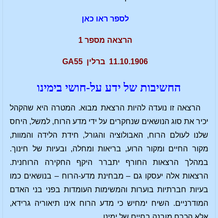
לספר ראו כאן
הרצאה מספר 1
11.10.1906 ברלין GA55
החשיבות של ידע על-חושי בימינו
הרצאה זו נועדה להיות הרצאת מבוא. המטרה היא שהקהל
יכיר את סוג הנושאים שנחקרים על ידי מדע הרוח, למשל, היחס
שלנו לעולם הרוח, האבולוציה והגורל, חידת הלידה והמוות,
מקור החיים ומקור הרוע, בריאות ומחלה, ובעיות של חינוך.
במהלך הרצאות החורף יתברר היקף החקירה הרוחנית.
הרצאות אלה יעסקו גם – מבחינת מדע-הרוח – בנושאים כמו
בעיות חברתיות בוערות והמשימות העומדות בפני בני האדם
המודרניים. השיח ימחיש כי מדע הרוח אינו תיאוריה גרידא,
אלא הכרח מובנה בחיים של ימינו.