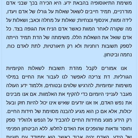
משימת התיאוסופיה בהבאת ידע. היא הכירה בכך שבני אדם
מודרניים, תמיד חייבים לשאול שאלות על גורלו של אדם ויעדו,
לידה ומוות, אינסוף ונצחיות; שאלות על מחלה וכאב; ושאלות על
מה שקורה לאחר המוות כאשר אדם הניח את הגופה בצד. כל
אדם שואל את השאלות הללו. משימתה של הדת תמיד הייתה
לספק תשובות רוחניות ולא רק תיאורטיות, לתת לאדם כוח,
נחמה וביטחון.
אנו אמורים לקבל מהדת תשובות לשאלות הקיומיות
הגורליות. דת צריכה לאפשר לנו לעבור את החיים במילוי
משימות יומיומיות, להרגיש שלווים ובטוחים, וללמוד ידע העולה
מעבר לענייני היומיום כדי להקיף את האלמוות. אם אנו מבינים
את נפש האדם, אז אנו יודעים שאיש אינו יכול להיות חזק ובעל
יכולות, אלא אם כן הוא מגיע להבנה מסוימת של חידות החיים.
רק הידע מונע מחידות החיים להכביד על הנפש ולהוליד ספק
וחוסר וודאות שהופכים את האדם לחלש. ללא הביטחון הפנימי
של הידע, האדם יהיה אבוד כאשר הוא יתמודד עם סוגיות