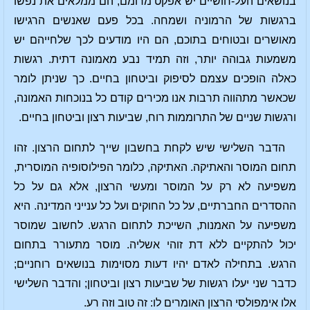
בנושאים העל-חושיים יש אפקט מרומם; הם ממלאים את נפשו
ברגשות של הרמוניה ושמחה. בכל פעם שאנשים הרגישו
מאושרים ובטוחים בתוכם, הם היו מודעים לכך שלחייהם יש
משמעות גבוהה יותר, וזה תמיד נבע מאמונה דתית. רגשות
כאלה הופכים עצמם לסיפוק וביטחון בחיים. כך שניתן לומר
שכאשר מתהווה תרבות אנו מכירים קודם כל בנוכחות האמונה,
ורגשות שניים של התרוממות רוח, שביעות רצון וביטחון בחיים.
הדבר השלישי שיש לקחת בחשבון שייך לתחום הרצון. זהו
תחום המוסר והאתיקה. האתיקה, כלומר הפילוסופיה המוסרית,
משפיעה לא רק על המוסר ומעשי הרצון, אלא גם על כל
ההסדרים החברתיים, על כל החוקים ועל כל ענייני המדינה. היא
משפיעה על האמנות, השייכת לתחום הרגש. לחשוב שמוסר
יכול להתקיים ללא דת זוהי אשליה. מוסר מתעורר בתחום
הרגש. בתחילה לאדם יהיו דעות מסוימות בנושאים רוחניים;
כדבר שני יעלו רגשות של שביעות רצון וביטחון; והדבר השלישי
אלו אימפולסי הרצון האומרים לו: זה טוב וזה רע.