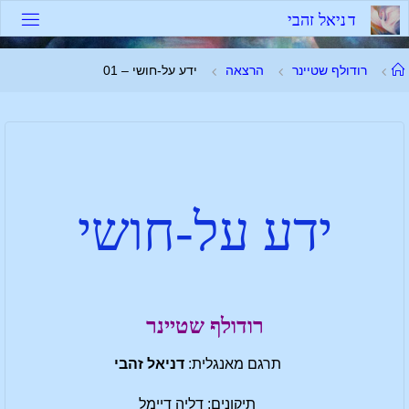
ד
נ
י
א
ל
ז
ה
ב
י
רודולף שטיינר
הרצאה
ידע על-חושי – 01
ידע על-חושי
רודולף שטיינר
תרגם מאנגלית:
דניאל זהבי
תיקונים: דליה דיימל