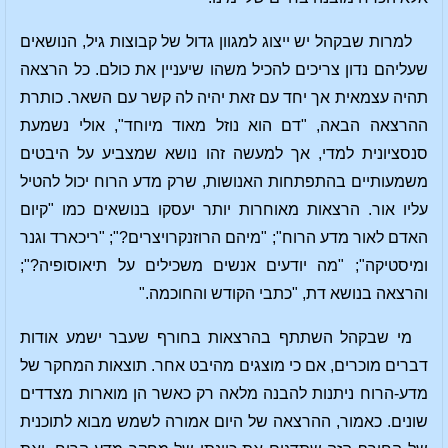
למרות שבקהל יש ייצוג למגוון גדול של קבוצות גיל, הנושאים
שעליהם נדון צריכים להכיל משהו שיעניין את כולם. כל הרצאה
תהיה עצמאית אך יחד עם זאת יהיה לה קשר עם השאר. כותרת
ההרצאה הבאה, "דם הוא נוזל מאוד מיוחד", אולי נשמעת
סנסציונית למדי, אך למעשה זהו נושא שמצביע על היבטים
משמעותיים בהתפתחות האנושות, שרק מדע הרוח יכול להטיל
עליו אור. הרצאות מאוחרות יותר יעסקו בנושאים כמו "קיום
האדם לאור מדע הרוח"; "מיהם הרוזנקרויצרים?"; "ריכארד וגנר
ומיסטיקה"; "מה יודעים אנשים משכילים על תיאוסופיה?";
והרצאה בנושא דת, "כתבי הקודש והחוכמה."
מי שבקהל השתתף בהרצאות בחורף שעבר ישמע אודות
דברים מוכרים, אם כי מוצגים מהיבט אחר. תוצאות המחקר של
מדע-הרוח ניתנות להבנה מלאה רק כאשר הן מוארות מצדדים
שונים. כאמור, ההרצאה של היום אמורה לשמש מבוא לתוכנית