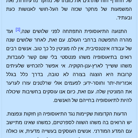
של החורף הזה שתדגים את כוונתו של מחקר מדע-הרוח, ואת
המשמעות של מחקר שכזה של העל-חושי לאנושות כעת
ובעתיד.
[1]
התנועה התיאוסופית התפתחה לפני שלושים שנה,
ועד
מהרה התפשטה ברחבי העולם. עם זאת, לאחר שלושים שנה
של עבודה אינטנסיבית, אין לה מוניטין כל כך טוב. אנשים רבים
רואים בתיאוסופיה משהו פנטסטי בלי שום קשר לעובדות,
משהו ששייך לארץ-ענן-הקוקיה. אי אפשר להכחיש שלעיתים
קרובות היא הוצגה בצורה לא טובה, בדרך כלל בגלל
אכזריות-יתר וחוסר-ידע; לפעמים אולי שרלטנים עזרו לערער
את המוניטין שלה. עם זאת, כיום אנו עוסקים בחשיבות שיכולה
להיות לתיאוסופיה בחייהם של האנשים.
הדעות הקדומות שקיימות נגד התיאוסופיה הן חזקות ונפוצות.
יש הרואים בה משהו השווה לספרטיזם, כמשהו שאינו מתיישב
עם המדע המודרני. אנשים העוסקים בעשייה מדעית, או כאלה