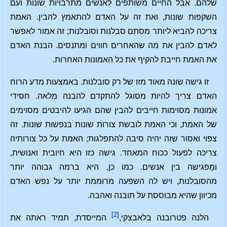
שלהם. אבל החיים משותפים לאנשים מתרבויות שונות ועם
השקפות שונות, ואת זה על האדם להתאמץ להבין. האמת
צריכה להביא ליותר מסתם סבלנות וסובלנות; זה אמור לאפשר
לאדם להבין את מה שהאחרים חווים ומתנסים. הבנת האדם
את האמת חייבת להקיף את כל האמונות האחרות.
זו גישה שונה מאוד מזו של רק סובלנות. באמצעות מדע הרוח
האדם צריך להיות מסוגל להתקדם להבנה מלאה. חסידי
אמונות מסוימות חייבים להבין שהם הגיעו להיבטים מסוימים
של האמת, וכי האמת לובשת צורות שונות בנפשות שונות. זה
צפוי ואסור שזה יהיה סיבה להתפלגות; האמת על כל צורותיה
צריכה לפעול ככוח המאחד. גישה כזו היא חיובית ואנושית,
ומָפגישה בין אנשים. כמו כן, היא ברמה גבוהה יותר
מהסובלנות, ויש לה השפעה מרוממת יותר על נפש האדם
מכיוון שהיא מבוססת על תובנה ואהבה.
[2]
הלנה פטרובנה בלאבצקי,
המייסדת, תמיד ראתה את