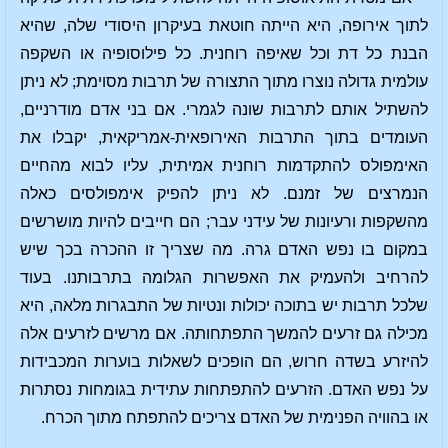
לתוך אירופה, היא הייתה חוטאת בעיקרון היסודי שלה, שהיא
הבנת כל דת וכל שאיפה רוחנית. כל פילוסופיה או השקפה
עולמית גדולה נוצרו מתוך התצורה של תרבות מסוימת; לא ניתן
להשתיל אותם לתרבות שונה לגמרי. אם בני אדם מודרניים,
העומדים בתוך התרבות האירופאית-אמריקאית, יקבלו את
האימפולס להתקדמות רוחנית אמיתית, עליו לבוא מהחיים
הנמרצים של זמנם. לא ניתן להפיק אימפולסים כאלה
מהשקפות ורעיונות של עידני עבר; הם חייבים להיות מושרשים
במקום בו נפש האדם גרה. מה שצריך זו ההכרה בכך שיש
להרחיב ולהעמיק את האפשרות הגלומה בתרבותנו. בעוד
שלכל תרבות יש בתוכה יכולות ונטיות של התבגרות מלאה, היא
מכילה גם זרעים להמשך התפתחותה. אם מרשים לזרעים אלה
להיזרע בשדה חרוש, הם הופכים לשאלות בוערות המכבידות
על נפש האדם. הזרעים להתפתחות עתידית בגומחות נסתרות
או בהוויה הפנימית של האדם צריכים להתפתח מתוך הכרח.