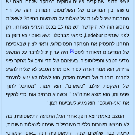
יוצאי הדופן שחוקרים פיזיים עסוקים במחקר שלהם. האם יש
מישהו בין המדענים של האולימפוס המודרני הזה של חיי
התרבות שיכול לענות על שאלות על משמעות החיים? לשאלות
מהסוג הזה לא הוקדשה תשומת לב בכנס המדעי האחרון. רק
לפני שנתיים Ledebur, כימאי מברסלו, נשא נאום יוצא דופן בו
התחנן להפסיק את המחקר הפסיכולוגי. וראוי לציין שבאסיפה
[3]
של המדענים תיאודור ליפס
היה עדיין יכול לדבר על הנושא:
מדעי הטבע והפילוסופיה. בעיצומם של הדיווחים על מחקר פיזי
גרידא, הוא אמר הערה לפיה אם מדע הטבע לא יצליח להגיע
להבנה רוחנית של תופעת האדם, הוא לעולם לא יגיע למעמד
של השקפת עולם. "כשאדם", הוא אמר, "מסתכל לתוך
פנימיותו, הוא מוצא את ה"אני", וכשהוא מרחיב אותו כדי להקיף
את "אני-העולם", הוא מגיע לשביעות רצון."
המצב באמת יוצא דופן. אחרי הכל, התנועה התיאוסופית, בה
לא תמצאו תשובות כלליות מעורפלות שניתנו לשאלות חשובות,
קיימת כבר שלושים שנה. התיאוסופיה דנה באופן קונקרטי