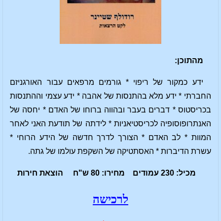
מהתוכן:
ידע כמקור של ריפוי * גורמים מרפאים עבור האורגניזם
החברתי * ידע מלא בהתנסות של אהבה * ידע עצמי וההתנסות
בכריסטוס * דברים בעבר ובהווה ברוחו של האדם * יחסה של
האנתרופוסופיה לכריסטיאניות * לידתה של תודעת האני לאחר
המוות * לב האדם * הצורך לדרך חדשה של הידע הרוחי *
עשרת הדיברות * האסתטיקה של השקפת עולמו של גתה.
מכיל: 230 עמודים מחירו: 80 ש"ח הוצאת חירות
לרכישה