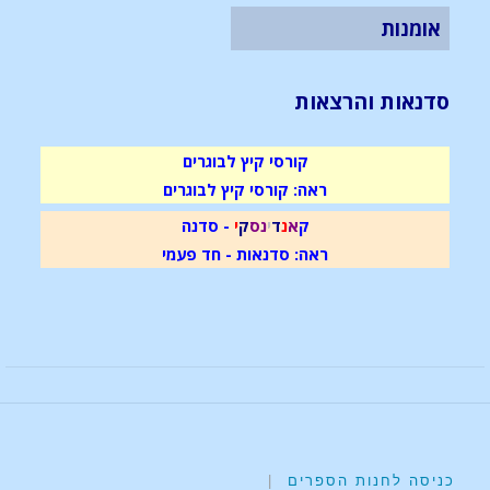
אומנות
סדנאות והרצאות
קורסי קיץ לבוגרים
ראה: קורסי קיץ לבוגרים
ק
א
נ
ד
י
נ
ס
ק
י
- סדנה
ראה: סדנאות - חד פעמי
כניסה לחנות הספרים
|