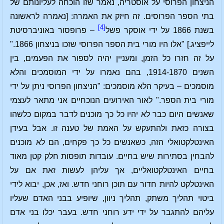
הניצחון הפרוסי על אוסטריה, נאמר שזו הוכחה לעליונותם של
בתי הספר הפרוסים. זה חיזק את האמרה: [נאמרה לראשונה
[4]
בשנת 1866 על ידי אוסקר פשל
– פרופסור באוניברסיטת
לייפציג.] "אלו היו מורי בית הספר הפרוסי שזכו בניצחון 1866."
על זה חזרו כל הזמן, ומעניין יהיה לספור את הפעמים, בין
השנים 1914-1870, בהם נאמרו על ידי המוסמכים והלא
מוסמכים – בעיקר הלא מוסמכים: "הניצחון הפרוסי ניתן על ידי
מורי בית הספר." לאור האירועים הנוכחיים אני מתאר לעצמי
שאנשים היום כבר לא יהיו כל כך מוכנים לדבר במקום כלשהו
בצורה כזאת ולהתעקש על האמת של טענה זו. אבל בעידן
האינטלקטואלי הזה, כשאנשים כל כך פקחים, הם לא מוכנים
להבחין בסתירות שיש בחיים. עובדות תופסות חלק קטן מאוד
בחיים האינטלקטואליים, אך עליהן לעשות זאת אם על
האינטלקט להיות חדור עם תוכן רוחני חדש. ואז, אכן, יבוא לידי
ביטוי תהליך משתק, תהליך ניוון, שיופיע בבני האדם שעליו
עליהם להתגבר על ידי ידע רוחני חדש. בעבר יכלו בני אדם