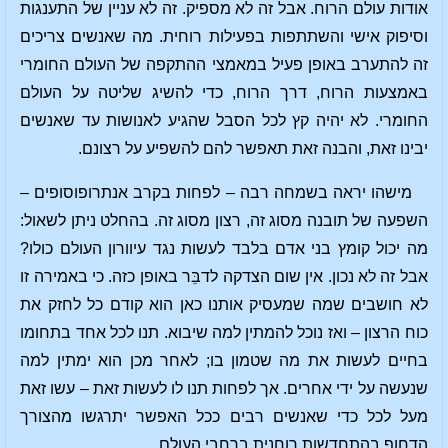
אודות עולם הרוח. אבל זה לא מספיק. זה לא עניין של התענגות
וסיפוק אישי והשתתפות בפעילות רוחית. מה שאנשים צריכים
זה להתערב באופן פעיל במאמצי ההתקפה של העולם החומרי
באמצעות הרוח, דרך הרוח, כדי להשיג שליטה על העולם
החומרי. לא יהיה קץ לכל הסבל שהגיע לאנושות עד שאנשים
יבינו זאת, והבנה זאת תאפשר להם להשפיע על רצונם.
מישהו יראה בשמחה רבה – לפחות בקרב אנתרופוסופים –
השפעה של תובנה מסוג זה, רצון מסוג זה. בהחלט ניתן לשאול:
מה יכול קומץ בני אדם בלבד לעשות נגד עיוורון העולם כולו?
אבל זה לא נכון. אין שום הצדקה לדבֵּר באופן כזה. כי באמירה זו
לא חושבים שמה שמעסיק אותנו כאן הוא קודם כל לחזק את
כוח הרצון – ואז נוכל להמתין למה שיבוא. תנו לכל אחד בתחומו
בחיים לעשות את מה שטמון בו; לאחר מכן הוא ימתין למה
שנעשה על ידי אחרים. אך לפחות תנו לו לעשות זאת – עשו זאת
מעל לכל כדי שאנשים רבים ככל האפשר יתרגשו מהצורך
הדחוף בהתחדשות רוחנית ברחבי העולם.