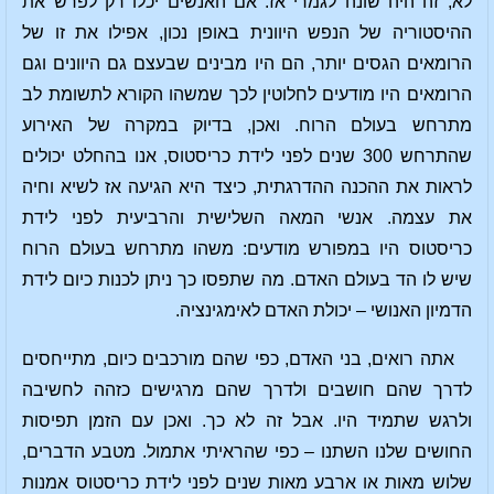
לא, זה היה שונה לגמרי אז. אם האנשים יכלו רק לפרש את
ההיסטוריה של הנפש היוונית באופן נכון, אפילו את זו של
הרומאים הגסים יותר, הם היו מבינים שבעצם גם היוונים וגם
הרומאים היו מודעים לחלוטין לכך שמשהו הקורא לתשומת לב
מתרחש בעולם הרוח. ואכן, בדיוק במקרה של האירוע
שהתרחש 300 שנים לפני לידת כריסטוס, אנו בהחלט יכולים
לראות את ההכנה ההדרגתית, כיצד היא הגיעה אז לשיא וחיה
את עצמה. אנשי המאה השלישית והרביעית לפני לידת
כריסטוס היו במפורש מודעים: משהו מתרחש בעולם הרוח
שיש לו הד בעולם האדם. מה שתפסו כך ניתן לכנות כיום לידת
הדמיון האנושי – יכולת האדם לאימגינציה.
אתה רואים, בני האדם, כפי שהם מורכבים כיום, מתייחסים
לדרך שהם חושבים ולדרך שהם מרגישים כזהה לחשיבה
ולרגש שתמיד היו. אבל זה לא כך. ואכן עם הזמן תפיסות
החושים שלנו השתנו – כפי שהראיתי אתמול. מטבע הדברים,
שלוש מאות או ארבע מאות שנים לפני לידת כריסטוס אמנות