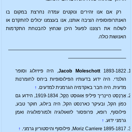
רק אם אנו זהירים ונוקטים עמדה נחרצת במקום בו
האנתרופוסופיה הציבה אותנו, אנו בעצמנו יכולים להתקדם או
לשלוח את רצוננו לפעול היכן שנחוץ להבטחת התקדמות
האנושות כולה.
————————————————————————
————————————-
Jacob Moleschott
1893-1822, היה פיזיולוג וסופר
הולנדי. היה ידוע בדעותיו הפילוסופיות ביחס לחומרנות
מדעית. היה חבר באקדמיה הגרמנית למדעים.
↑
אֶרְנְסְט הַיינְרִיך פִילִיפ אַוּגוּסְט הֶקֶל, 1919-1834, הידוע גם
כפוֹן הקל, ובעיקר כארנסט הקל, היה ביולוג, חוקר טבע,
פילוסוף, רופא, פרופסור לזואולוגיה ולמורפולוגיה ואמן
גרמני ידוע.
↑
Moriz Carriere 1895-1817, פילוסוף והיסטוריון גרמני.
↑