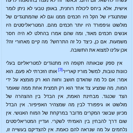
עשויה להישאל גם היום. וכאשר זה לא נענה בהתאמה לדעה
אישית, אלא ביחס ליכולת רוחנית, באופן טבעי לא ניתן לומר
שמתנגדיו של הקל היו חכמים ממנו וגם לא שהמתנגדים של
מולשוט וגיפפורד היו יותר חכמים מהם. המטריאליסטים היו
אנשים חכמים מאוד, ומה שהם אמרו בהחלט לא היה חסר
משמעות. אם כן, כיצד כל זה התרחש? מה קיים מאחורי זה?
אכן עלינו למצוא את התשובה.
אין ספק שבאותה תקופה היו מתנגדים למטריאליזם בעלי
[3]
כוונות טובות, למשל מוריז קארייר
אותו הזכרתי לא פעם. הוא
אמר: אם כל מה שהאדם חושב וחווה הוא רק מומצא על ידי
המוח, מה שמציע צד אחד הוא רק תמצית אחת ממה שאומר
הצד שכנגד. מבחינת האמת, אין הבדל בין ההצהרה של
מולשוט או גיפפורד לבין מה שמצהיר האפיפיור. אין הבדל
מכיוון שבשני המקרים מדובר במרקחת של המוח האנושי. אין
שום דרך להבחין בין האמיתי לשקרי. ועדיין המטריאליסטים
נלחמים על מה שנראה להם כאמת. אין להצדיקם בעשייה זו,