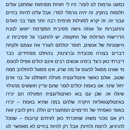
כמעט גורמות לנו לומר: היו לי חוויות מסוימות שמתוכן עולים
חלומות בהקיץ. זה יהיה נורמלי למדי, אבל עלינו להיות בחיים
עבור זה. זה יקרא לפעילות פנימית רבה יותר מצד בני האדם
והתגברות על אותה גישה פסיבית המקדמת ייאוש לנוכח
הדרישות הגדולות של התקופה. יש להתגבר על פסיביות זו.
הישנוניות של אנשים, חוסר יכולתם לעורר את עצמם ולקחת
דברים בצורה מכובדת וברצינות, בהחלט מפחידים. כבר
דיברתי כאן כיצד בימינו אנשים רבים אינם יכולים אפילו לכעוס.
מי שאינו מסוגל לכעוס על מה שרע, אינו מסוגל להתלהב ממה
שטוב. אולם כאשר אינטליגנציה פעילה תשתלט על בני אדם
יחול שינוי. אנו באמת יכולים לומר שהם עדיין חוששים מהגילוי
שיגלו אז. שכן עם בוא האינטליגנציה הפעילה הם יכירו
באינטלקטואליות היקרה שלהם במה שהיא באמת – יכירו
באופי האמיתי של הדימויים המתעוררים הללו. ניתן להבין זאת
רק אם נזכור משהו שהזכרתי כאן לעיתים קרובות – שנוכל
להרגיש, לרצות ולחיות; אבל רק להיות בחיים לא מאפשר לנו