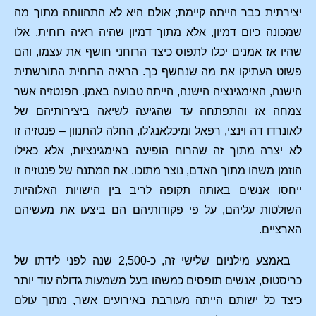
יצירתית כבר הייתה קיימת; אולם היא לא התהוותה מתוך מה
שמכונה כיום דמיון, אלא מתוך דמיון שהיה ראיה רוחית. אלו
שהיו אז אמנים יכלו לתפוס כיצד הרוחני חושף את עצמו, והם
פשוט העתיקו את מה שנחשף כך. הראיה הרוחית התורשתית
הישנה, האימגינציה הישנה, הייתה טבועה באמן. הפנטזיה אשר
צמחה אז והתפתחה עד שהגיעה לשיאה ביצירותיהם של
לאונרדו דה וינצי, רפאל ומיכלאנג'לו, החלה להתנוון – פנטזיה זו
לא יצרה מתוך זה שהרוח הופיעה באימגינציות, אלא כאילו
הוזמן משהו מתוך האדם, נוצר מתוכו. את המתנה של פנטזיה זו
ייחסו אנשים באותה תקופה לריב בין הישויות האלוהיות
השולטות עליהם, על פי פקודותיהם הם ביצעו את מעשיהם
הארציים.
באמצע מילניום שלישי זה, כ-2,500 שנה לפני לידתו של
כריסטוס, אנשים תופסים כמשהו בעל משמעות גדולה עוד יותר
כיצד כל ישותם הייתה מעורבת באירועים אשר, מתוך עולם