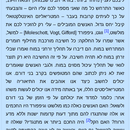
ליבכם לעניין מיוחד ביותר. בוודאי תבינו שבמהלך המאה ה-19,
כאשר התרחש כל מה שאני מספר לכם עליו היום – והצבעתי
על כך לעיתים קרובות בעבר – המטריאליזם האינטלקטואלי
קיבל יחס גדול. האנשים המובילים – עלי רק להזכיר לכם את
[1]
מולשוט,
ווגט, גיפפורד [Moleschott, Vogt, Gifford] – למשל,
אשר שמרו על החלוקה: כל חשיבה מורכבת מחילוף חומרים
המתרחש במוח. הם דיברו על תהליך זרחני במוח ואמרו שבלי
זרחן במוח לא תהיה חשיבה. על פי זה החשיבה היא רק תוצר
לוואי של תהליך עיכול מסוים במוח. ולגבי האנשים שאומרים
זאת לא ניתן לכתוב שהם המטופשים בקרב בני דורם. אנו
יכולים לחשוב כיצד אנו אוהבים את התיאוריה של
המטריאליסטים הללו, אך באותה מידה אנו יכולים לעשות משהו
אחר: כלומר למדוד את יכולתם על פי הזמן של בני דורם
ולשאול: האם האנשים כאלה כמו מולשוט וגיפפורד היו החכמים
או אלה שהתנגדו להם מתוך דעות קדומות ישנות וללא מדע
[2]
הרוח? האם הקל
היה החכם ביותר או מתנגדיו? שאלה זו