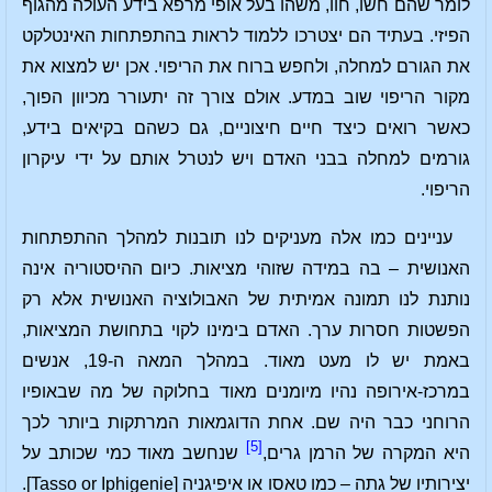
לומר שהם חשו, חוו, משהו בעל אופי מרפא בידע העולה מהגוף
הפיזי. בעתיד הם יצטרכו ללמוד לראות בהתפתחות האינטלקט
את הגורם למחלה, ולחפש ברוח את הריפוי. אכן יש למצוא את
מקור הריפוי שוב במדע. אולם צורך זה יתעורר מכיוון הפוך,
כאשר רואים כיצד חיים חיצוניים, גם כשהם בקיאים בידע,
גורמים למחלה בבני האדם ויש לנטרל אותם על ידי עיקרון
הריפוי.
עניינים כמו אלה מעניקים לנו תובנות למהלך ההתפתחות
האנושית – בה במידה שזוהי מציאות. כיום ההיסטוריה אינה
נותנת לנו תמונה אמיתית של האבולוציה האנושית אלא רק
הפשטות חסרות ערך. האדם בימינו לקוי בתחושת המציאות,
באמת יש לו מעט מאוד. במהלך המאה ה-19, אנשים
במרכז-אירופה נהיו מיומנים מאוד בחלוקה של מה שבאופיו
הרוחני כבר היה שם. אחת הדוגמאות המרתקות ביותר לכך
[5]
היא המקרה של הרמן גרים,
שנחשב מאוד כמי שכותב על
יצירותיו של גתה – כמו טאסו או איפיגניה [Tasso or Iphigenie].