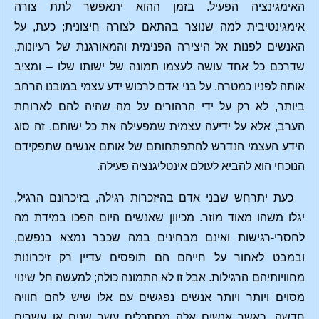
האימגינציה הפעיל. בזמן ההוא יתאפשר לתת צורה
אימגינטיבית למה שנוצר בהתאם לצורה חיצונית; כעת, על
האנשים לפנות אל היצירה הפנימית והמאורגנת של רעיונות,
שדרכם כל אחד עושה לעצמו תמונה של ישותו שלו – ומציב
אותה לפניו כמטרה. על בני אדם לרכוש ידע עצמי במובנו הרחב
ביותר, לא רק על ידי הרהורים על מה שהיה להם לארוחת
הערב, אלא על ידיעה עצמית שמפעילה את כל ישותם. זה סוג
הידע העצמי הנדרש להתפתחותם של אותם אנשים שתפקידם
הנוכחי הוא להביא לעולם אינטליגנציה פעילה.
כעת יתרחש שבני אדם בהיזכרות רגילה, בזיכרונם הרגיל,
יגלו משהו מאוד מוזר. מכיוון שאנשים היום הפכו במידת מה
לחסרי-רגישות ואינם מבחינים במה שכבר נמצא בנפשם,
ובמבט לאחור על חייהם הם תופסים עדיין רק זיכרונות
מחוויותיהם הרגילות. אבל זו לא התמונה כולה; למעשה חל שינוי
מסוים ויותר ויותר אנשים נפגשים עם אלו שיש להם חוויה
חדשה. כאשר אנשים אלה מסתכלים עשר שנים או עשרים