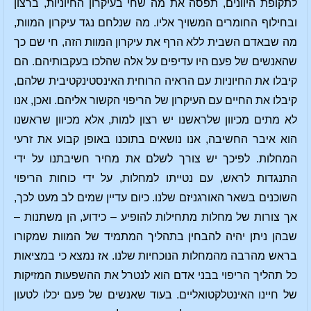
לתקופת היוונים, תפסה את מה שחי בעיקרון החיוניות, ברצון
ובחילוף החומרים המשויך אליו. מה שנלחם נגד עיקרון המוות,
מה שבאדם השבית ללא הרף את עיקרון המוות הזה, חי שם כך
שהאנשים של פעם היו עדיפים על אלה שהלכו בעקבותיהם. הם
קיבלו את החיוניות עם הראיה הרוחית האינסטינקטיבית שלהם,
קיבלו את החיים עם העיקרון של הריפוי הקשור אליהם. ואכן, אנו
לא מתים מכיוון שלראשנו יש רצון למות, אלא מכיוון שראשנו
הוא איבר החשיבה, אנו נושאים בתוכנו באופן קבוע את זרעי
המחלות. לפיכך יש צורך לשלם את מחיר חשיבתנו על ידי
התנגדות לראש, עם נטייתו למחלות, על ידי כוחות הריפוי
השוכנים בשאר האורגניזם שלנו. כיום עדיין שמים לב מעט לכך,
אך צורות של מחלות מתחילות להופיע – כידוע, הן משתנות –
שבהן ניתן יהיה להבחין בתהליך המתמיד של המוות שמקורו
בראש מהרבה מהמחלות הנוכחיות שלנו. אז נמצא כי במציאות
כל תהליך הריפוי בבני אדם הוא לנטרל את ההשפעות המזיקות
של חיינו האינטלקטואליים. בעוד שאנשים של פעם יכלו לטעון