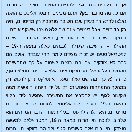
אך הם פִקחים – מסוגלים לתפיסה מהירה מסוימת של הרוח.
אם כן, מה מדובר כאן? אתם מבינים, המטריאליסטים האלה
נאלצו להתעורר בעידן שבו חשיבה מורכבת רק מדימויים, וחיה
רק בדימויים. אבל דימויים אינם שם ללא משהו שישקף אותם –
ובמקרה שלנו זה הוא המוח. אכן, כאשר מדובר בחשיבה
הרגילה – החשיבה שגדלה לגבהים כאלה במאה ה-19 –
למטריאליסטים יש זכות מצידם לומר: זוהי עובדה. אולם הם
כבר לא צודקים אם הם רוצים לשמור על כך שהחשיבה
המתעלה על זו של האינטלקט אינה אלא גם דימוי התלוי בגוף,
כי זה לא כך. מה שמתעלה מעל האינטלקט ניתן לרכוש רק
במהלך התפתחות האנושות: רק על ידי היותה חופשית ממה
שקשור לגוף. יש להסביר את החשיבה שהגיעה לידי ביטוי
במאה ה-19 באופן מטריאליסטי. למרות שהיא מורכבת
מדימויים, היא תלויה לחלוטין בכלי המוח, והדבר המדהים הוא
שלרוב, לנוכח חיי הרוח במאה ה-19, המטריאליזם למעשה
מוצדק. חיי רוח אלה קשורים לגוף ולחומר. דווקא חיי הרוח