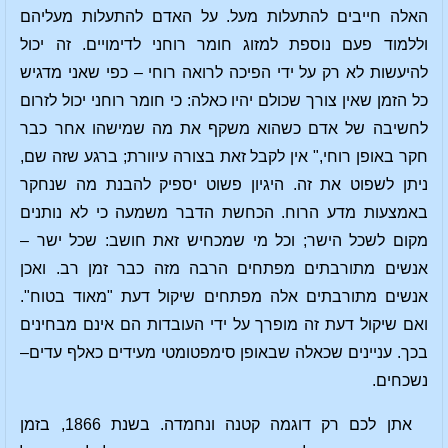
האלה חייבים להתעלות מעל. על האדם להתעלות מעליהם
וללמוד פעם נוספת למזוג חומר רוחני לדימויים. זה יכול
להיעשות לא רק על ידי הפיכה לרואה רוחי – כפי שאני מדגיש
כל הזמן שאין צורך שכולם יהיו כאלה: כי חומר רוחני יכול לזרום
לחשיבה של אדם כשהוא משקף את מה שמישהו אחר כבר
חקר באופן רוחי," אין לקבל זאת בצורה עיוורת; ברגע שזה שם,
ניתן לשפוט את זה. היגיון פשוט יספיק להבנת מה שנחקר
באמצעות מדע הרוח. הכחשת הדבר משמעה כי לא נותנים
מקום לשכל הישר; וכל מי שמכחיש זאת חושב: שכל ישר –
אנשים מתורבתים מפתחים הרבה מזה כבר זמן רב. ואכן
אנשים מתורבתים אלה מפתחים שיקול דעת "מאוד בטוח".
ואם שיקול דעת זה מופרך על ידי העובדות הם אינם מבחינים
בכך. עניינים שכאלה שבאופן סימפטומטי מעידים כאלף עדים–
נשכחים.
אתן לכם רק דוגמה קטנה ונחמדה. בשנת 1866, בזמן