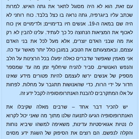
עם זאת, הוא לא היה מסוגל לתאר את גתה האיש. למרות
שכתב עליו ביוגרפיה, גתה נראה בו כצל בלבד. כוח רוחני לא
היה שם במאה ה-19. אנשים חיו בדימויים; ולדימויים אין כוח
לאכוף את המציאות הנחוצה כל כך לעתיד. עלינו להבין לא רק
את מה שבני האדם יוצרים, אלא מעל לכל את בני האדם
עצמם, ובאמצעותם את הטבע, במובן כולל יותר מאשר עד כה.
אני מאמין שאפשר שדברים כאלה יפעלו בכל הרצינות על הלב
והנפש האנושיים. סביר להניח שיחלוף זמן מה עד שמספר
מספיק של אנשים ירשו לעצמם להיות פטורים מידע שאינו
חדור על ידי הרוח, כדי שהאנושות תתגבר על מחלות. לפחות
על אלו המתקרבים להבנת האנתרופוסופיה לקבל ידע זה.
יש להכיר דבר אחד – שרבים מאלה שקיבלו את
האנתרופוסופיה הגיעו לתנועה שלנו מתוך מה שאני יכול לקרוא
לו נטיות אגואיסטיות עדינות, משאיפה למשהו שיביא נוחות
והקלה לנפשם. הם רוצים את הסיפוק של השגת ידע מסוים