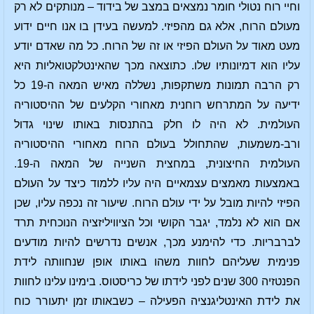
וחיי רוח נטולי חומר נמצאים במצב של בידוד – מנותקים לא רק
מעולם הרוח, אלא גם מהפיזי. למעשה בעידן בו אנו חיים ידוע
מעט מאוד על העולם הפיזי או זה של הרוח. כל מה שאדם יודע
עליו הוא דמיונותיו שלו. כתוצאה מכך שהאינטלקטואליות היא
רק הרבה תמונות משתקפות, נשללה מאיש המאה ה-19 כל
ידיעה על המתרחש רוחנית מאחורי הקלעים של ההיסטוריה
העולמית. לא היה לו חלק בהתנסות באותו שינוי גדול
ורב-משמעות, שהתחולל בעולם הרוח מאחורי ההיסטוריה
העולמית החיצונית, במחצית השנייה של המאה ה-19.
באמצעות מאמצים עצמאיים היה עליו ללמוד כיצד על העולם
הפיזי להיות מובל על ידי עולם הרוח. שיעור זה נכפה עליו, שכן
אם הוא לא נלמד, יגבר הקושי וכל הציוויליזציה הנוכחית תרד
לברבריות. כדי להימנע מכך, אנשים נדרשים להיות מודעים
פנימית שעליהם לחוות משהו באותו אופן שנחוותה לידת
הפנטזיה 300 שנים לפני לידתו של כריסטוס. בימינו עלינו לחוות
את לידת האינטליגנציה הפעילה – כשבאותו זמן יתעורר כוח