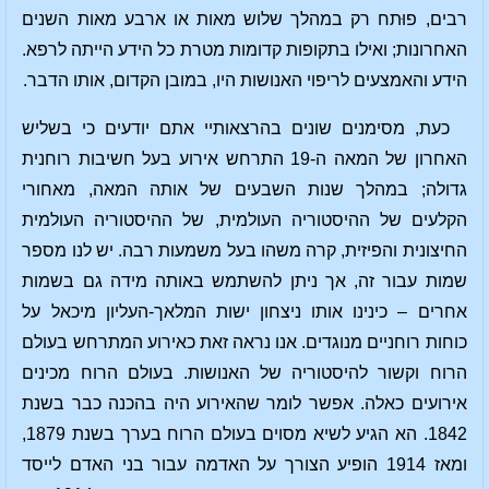
רבים, פוּתח רק במהלך שלוש מאות או ארבע מאות השנים
האחרונות; ואילו בתקופות קדומות מטרת כל הידע הייתה לרפא.
הידע והאמצעים לריפוי האנושות היו, במובן הקדום, אותו הדבר.
כעת, מסימנים שונים בהרצאותיי אתם יודעים כי בשליש
האחרון של המאה ה-19 התרחש אירוע בעל חשיבות רוחנית
גדולה; במהלך שנות השבעים של אותה המאה, מאחורי
הקלעים של ההיסטוריה העולמית, של ההיסטוריה העולמית
החיצונית והפיזית, קרה משהו בעל משמעות רבה. יש לנו מספר
שמות עבור זה, אך ניתן להשתמש באותה מידה גם בשמות
אחרים – כינינו אותו ניצחון ישות המלאך-העליון מיכאל על
כוחות רוחניים מנוגדים. אנו נראה זאת כאירוע המתרחש בעולם
הרוח וקשור להיסטוריה של האנושות. בעולם הרוח מכינים
אירועים כאלה. אפשר לומר שהאירוע היה בהכנה כבר בשנת
1842. הא הגיע לשיא מסוים בעולם הרוח בערך בשנת 1879,
ומאז 1914 הופיע הצורך על האדמה עבור בני האדם לייסד