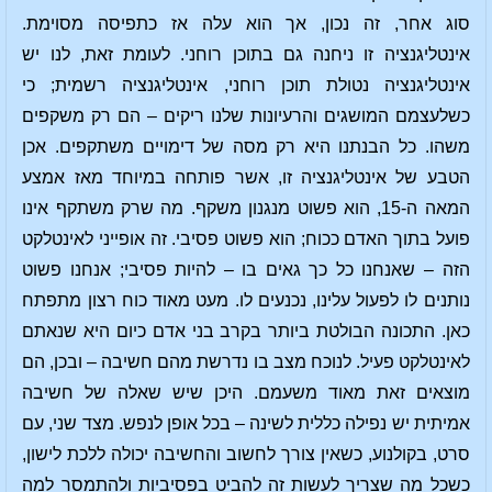
סוג אחר, זה נכון, אך הוא עלה אז כתפיסה מסוימת.
אינטליגנציה זו ניחנה גם בתוכן רוחני. לעומת זאת, לנו יש
אינטליגנציה נטולת תוכן רוחני, אינטליגנציה רשמית; כי
כשלעצמם המושגים והרעיונות שלנו ריקים – הם רק משקפים
משהו. כל הבנתנו היא רק מסה של דימויים משתקפים. אכן
הטבע של אינטליגנציה זו, אשר פותחה במיוחד מאז אמצע
המאה ה-15, הוא פשוט מנגנון משקף. מה שרק משתקף אינו
פועל בתוך האדם ככוח; הוא פשוט פסיבי. זה אופייני לאינטלקט
הזה – שאנחנו כל כך גאים בו – להיות פסיבי; אנחנו פשוט
נותנים לו לפעול עלינו, נכנעים לו. מעט מאוד כוח רצון מתפתח
כאן. התכונה הבולטת ביותר בקרב בני אדם כיום היא שנאתם
לאינטלקט פעיל. לנוכח מצב בו נדרשת מהם חשיבה – ובכן, הם
מוצאים זאת מאוד משעמם. היכן שיש שאלה של חשיבה
אמיתית יש נפילה כללית לשינה – בכל אופן לנפש. מצד שני, עם
סרט, בקולנוע, כשאין צורך לחשוב והחשיבה יכולה ללכת לישון,
כשכל מה שצריך לעשות זה להביט בפסיביות ולהתמסר למה