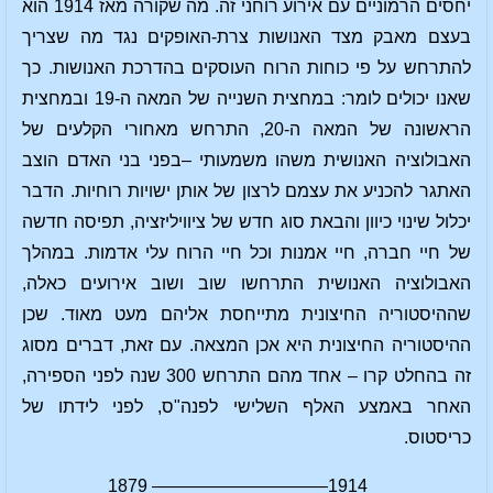
יחסים הרמוניים עם אירוע רוחני זה. מה שקורה מאז 1914 הוא
בעצם מאבק מצד האנושות צרת-האופקים נגד מה שצריך
להתרחש על פי כוחות הרוח העוסקים בהדרכת האנושות. כך
שאנו יכולים לומר: במחצית השנייה של המאה ה-19 ובמחצית
הראשונה של המאה ה-20, התרחש מאחורי הקלעים של
האבולוציה האנושית משהו משמעותי –בפני בני האדם הוצב
האתגר להכניע את עצמם לרצון של אותן ישויות רוחיות. הדבר
יכלול שינוי כיוון והבאת סוג חדש של ציוויליזציה, תפיסה חדשה
של חיי חברה, חיי אמנות וכל חיי הרוח עלי אדמות. במהלך
האבולוציה האנושית התרחשו שוב ושוב אירועים כאלה,
שההיסטוריה החיצונית מתייחסת אליהם מעט מאוד. שכן
ההיסטוריה החיצונית היא אכן המצאה. עם זאת, דברים מסוג
זה בהחלט קרו – אחד מהם התרחש 300 שנה לפני הספירה,
האחר באמצע האלף השלישי לפנה"ס, לפני לידתו של
כריסטוס.
1914—————————— 1879