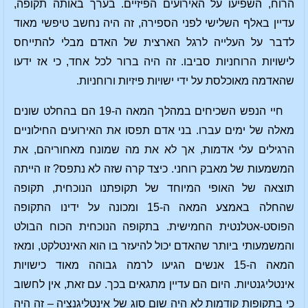
הרוח, השפיעו על האירועים הפיזיים. בערך באותה תקופה,
עדיין באלף השלישי לפני הספירה, זה היה נחשב טיפשי מאוד
לדבר על העלייה לרגל הארצית של האדם מבלי להתייחס
לישויות הרוחניות סביבו. זה היה ברור לכל אחד, כי אז ידעו
שהאדמה מאוכלסת על ידי ישויות פיזיות ורוחניות.
חיי הנפש השכיחים במהלך המאה ה-19 הם בהחלט שונים
מאלה של ימים עברו. בני אדם תפסו את האירועים החילוניים
הרגילים עלי אדמות, אך לא את מה שמונח מאחוריהם, את
המשמעות של מאבק רוחני. כיצד קרה שזה לא נתפס? זו הייתה
תוצאה של האופי המיוחד של תקופתנו הנוכחית, תקופה
שהחלה באמצע המאה ה-15 ומכונה על ידינו התקופה
הפוסט-אטלנטית החמישית. בתקופה הנוכחית הכוח הבולט
והמשמעותי ביותר שהאדם יכול להיעזר בו הוא האינטלקט, ומאז
המאה ה-15 אנשים הגיעו לרמה גבוהה מאוד כישויות
אינטליגנטיות. היום הם עדיין מתגאים בכך. עם זאת, אין לחשוב
כי בתקופות קודמות לא היה שום סוג של אינטליגנציה – זה היה