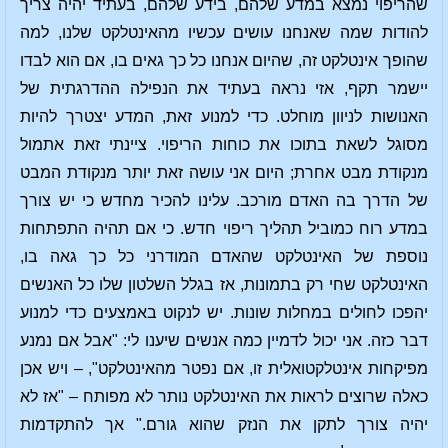
שהריפוי נמצא במדע שלהם, בידע שלהם, בעתיד יהיה צריך
להודות שמה שאנחנו עושים עכשיו מהאינטלקט שלנו, למה
שהופך אינטלקט זה, שהיום אנחנו כל כך גאים בו, אם הוא לבדו
יישמר תקף, אזי נראה בעתיד את הנפילה ההדרגתית של
האנושות לניוון מוחלט. כדי למנוע זאת, המדע יצטרך להיות
מסוגל לשאת בתוכו את כוחות הריפוי. ציינתי זאת אתמול
מנקודת מבט אחרת; היום אני עושה זאת יותר מנקודת המבט
של הדרך בה האדם מורכב. עלינו להכיר מחדש כי יש צורך
במדע רוח כמוביל תהליך ריפוי חדש. כי אם תהיה התפתחות
נוספת של האינטלקט שהאדם המודרני כל כך גאה בו,
האינטלקט שחי רק בתמונות, אז בגלל השלטון שלו כל האנשים
יהפכו לחולים במחלות שונות. יש לנקוט באמצעים כדי למנוע
דבר כזה. אני יכול לדמיין כמה אנשים שיענו לי: "אבל אם נמנע
מפיקחות אינטלקטואלית זו, אם נפטר מהאינטלקט", – ויש אכן
כאלה שרוצים לראות את האינטלקט נותר לא מפותח – "אז לא
יהיה צורך לתקן את הנזק שהוא גורם." אך להתקדמות