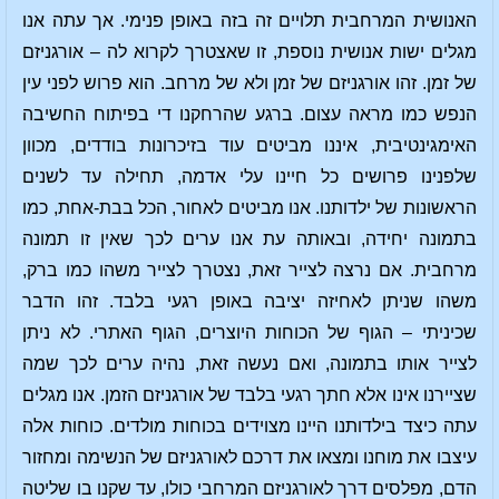
האנושית המרחבית תלויים זה בזה באופן פנימי. אך עתה אנו
מגלים ישות אנושית נוספת, זו שאצטרך לקרוא לה – אורגניזם
של זמן. זהו אורגניזם של זמן ולא של מרחב. הוא פרוש לפני עין
הנפש כמו מראה עצום. ברגע שהרחקנו די בפיתוח החשיבה
האימגינטיבית, איננו מביטים עוד בזיכרונות בודדים, מכוון
שלפנינו פרושים כל חיינו עלי אדמה, תחילה עד לשנים
הראשונות של ילדותנו. אנו מביטים לאחור, הכל בבת-אחת, כמו
בתמונה יחידה, ובאותה עת אנו ערים לכך שאין זו תמונה
מרחבית. אם נרצה לצייר זאת, נצטרך לצייר משהו כמו ברק,
משהו שניתן לאחיזה יציבה באופן רגעי בלבד. זהו הדבר
שכיניתי – הגוף של הכוחות היוצרים, הגוף האתרי. לא ניתן
לצייר אותו בתמונה, ואם נעשה זאת, נהיה ערים לכך שמה
שציירנו אינו אלא חתך רגעי בלבד של אורגניזם הזמן. אנו מגלים
עתה כיצד בילדותנו היינו מצוידים בכוחות מולדים. כוחות אלה
עיצבו את מוחנו ומצאו את דרכם לאורגניזם של הנשימה ומחזור
הדם, מפלסים דרך לאורגניזם המרחבי כולו, עד שקנו בו שליטה