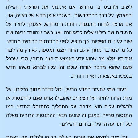
לשוב ולהביט בו מחדש. אם אימנתי את תודעתי הרגילה
במאמץ, על דרך ההתקדשות, והשגתי אופן חדש של ראייה, אזי,
אם ארצה לחוות התנסות רוחית זו מחדש, אצטרך לחזור על
הצעדים שהובילוני אליה לראשונה. ואז, כשם שהוורד נראה שם
שוב לעיניים הפיזיות, כך תופיע לפני ההתנסות הרוחית מחדש.
כל מי שמדבר מתוך עולם הרוח עצמו ומספר, לא רק מה למד
אודותיו, אלא מה שהוא יודע באמצעות חזונו הרוחי, מבין שבכל
פעם שהוא מדבר אודות עולם זה, עליו לברוא משהו חדש
בנפשו באמצעות ראייה רוחית.
בעוד שמי שנעזר במדע הרגיל, יכול לדבר מתוך הזיכרון, על
מדע הרוח לחזור על הצעדים שהובילו אותו פעם להתנסות או
לתגלית עליה הוא מדבר. על התהליך להתנהל מחדש, כמו
התנסות טרייה. במובן זה שונים תנאי ההתנסות הרוחית מאלה
של התודעה הרגילה בחיים הרגילים.
על מנת למצוא את פירות העולם הרוחי ולגלות מה באמת