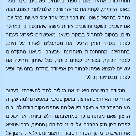
ההתרכזות, אתאר פעם נוספת, במונחים פשוטים, כיצד נוכל,
באופן הדרגתי, לקחת את כוח-החשיבה שלנו לתוך רצוננו. הבה
נתחיל בתרגיל פשוט. זהו דבר שכל אחד יכול לעשות בכל יום.
אנו יושבים בשקט וחושבים אודות משהו שהתנסנו בו במהלך
היום. במקום להתחיל בבוקר, כשאנו מאפשרים לאירוע לעבור
לפנינו בסדר הזמן הרגיל, אנו מסתכלים לאחור על היום,
בהתחילנו מההתנסות האחרונה שבערב, כשאנו מתקדמים
לעבר הבוקר, בצעדים קטנים ביותר, ככל שניתן. תחילה אנו
עשויים למצוא שניתן לבחור רק אפיזודה בודדת. בהמשך יופיע
לפנינו מבט זיכרון כולל.
הנקודה החשובה היא זו: אנו רגילים לתת לחשיבתנו לעקוב
אחרי סך האירועים החיצוני באופן פסיבי, באפשרנו למה שקרה
מאוחר יותר לבוא בעקבותיו של מה שתפס מקום קודם לכן. כוח
הרצון שאנו מפתחים כך במחשבתנו חלש ביותר. אנו יכולים
לפתח רצון חזק בהרבה, על ידי נטילת הכוון ההפוך, בכך שנוציא
את חשיבתנו מתוך הסדר הטבעי החיצוני ונתרגל את הרצון על