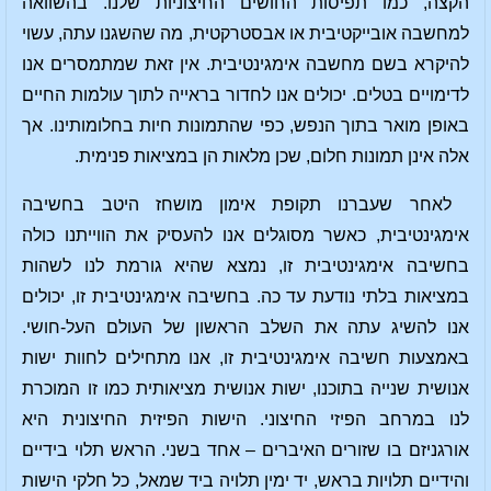
הקצה, כמו תפיסות החושים החיצוניות שלנו. בהשוואה
למחשבה אובייקטיבית או אבסטרקטית, מה שהשגנו עתה, עשוי
להיקרא בשם מחשבה אימגינטיבית. אין זאת שמתמסרים אנו
לדימויים בטלים. יכולים אנו לחדור בראייה לתוך עולמות החיים
באופן מואר בתוך הנפש, כפי שהתמונות חיות בחלומותינו. אך
אלה אינן תמונות חלום, שכן מלאות הן במציאות פנימית.
לאחר שעברנו תקופת אימון מושחז היטב בחשיבה
אימגינטיבית, כאשר מסוגלים אנו להעסיק את הווייתנו כולה
בחשיבה אימגינטיבית זו, נמצא שהיא גורמת לנו לשהות
במציאות בלתי נודעת עד כה. בחשיבה אימגינטיבית זו, יכולים
אנו להשיג עתה את השלב הראשון של העולם העל-חושי.
באמצעות חשיבה אימגינטיבית זו, אנו מתחילים לחוות ישות
אנושית שנייה בתוכנו, ישות אנושית מציאותית כמו זו המוכרת
לנו במרחב הפיזי החיצוני. הישות הפיזית החיצונית היא
אורגניזם בו שזורים האיברים – אחד בשני. הראש תלוי בידיים
והידיים תלויות בראש, יד ימין תלויה ביד שמאל, כל חלקי הישות