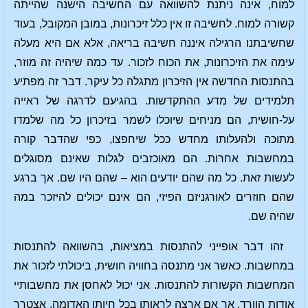
למוח, אינה ניתנת להשוואה עם החשיבה הישנה שהייתה
קשורה למוח. לחשיבה זו אין כלל זיכרונות, במובן המקובל, בעוד
שחשיבתנו הרגילה איננה חשיבה בריאה, אלא אם היא מעלה
עימה את הזיכרונות, את הכוח לזכור. עד כמה שיהיה זה מוזר,
בהתנסות החדשה אין הזיכרון מתגלה כל עיקר. דבר זה מפתיע
תלמידים של מדע ההתקדשות. בהגיעם לדרגה של ראייה
על-חושית, הם מניחים שיוכלו לשמר בזיכרון כל מה שלמדו
מתוכה ולהעלותו מחדש ככל שיחפצו, כפי שהדבר קורה
במחשבות אחרות. הם מאוכזבים לגלות שאינם מסוגלים
לעשות זאת. כל מה שהם יודעים הוא – שהם היו שם. אך ברגע
שהם חוזרים לאורגניזם הפיזי, הם אינם יכולים להיזכר במה
שהיה שם.
זהו דבר אופייני להתנסות במציאות, בהשוואה להתנסות
במחשבות. כאשר אני מתנסה בחוויה חושית, ביכולתי לזכור את
המחשבות הקשורות להתנסות. אני יכול לאחסן את מחשבותיי
אודות הוורד, אך אם ארצה לראותו בכל חיותו האדומה, אצטרך