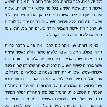
לכל יד, ריאה, כבד וכדומה. בכל אחד מהם חיות איכות השמש
ואיכות הירח. איכות השמש בכל מה שמנץ, גדל ופורח, ואיכות
הירח בניוון ובקמילה, אשר נחוצים לנו אף הם. החיים היו בלתי
אפשריים עבורנו ללא איכויות השמש והירח גם יחד. כך לומדים
אנו להכיר את איכות השמש והירח בעולם החיצוני. הראשונה
בחיי הגדילה והשנייה בניוון ובקמילה.
באופן דומה, אנו מתחילים להבין מה פרוש הדבר להיות
חולה בעולם החיצוני. איבר כלשהו נעשה חולה כאשר קיימת
בתוכו איכות-שמש או איכות-ירח עודפת. אלה הם כוחות היקום
אשר גורמים לישות האנושית לחלות. לאחר שלמדנו לזהות כיצד
איכויות-שמש ואיכויות-ירח חיות בצמחים, בעלי-חיים ומינרלים,
אנו מגלים כיצד נוכל למצוא כוחות נגד וכן כוחות טבע
אינדיבידואליים שמצביעים על התרופות המיועדות למחלות
הפנימיות הספציפיות. האנתרופוסופיה מתחילה למלא תפקיד
בתחומים של חיים חיצוניים מעשיים, כמו מדע חדש של
הרפואה. דבר זה ניתן לפיתוח על ידי ראייה לתוכה של