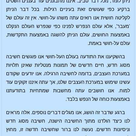
ניתן לומר, מכל דבר סביב. איננו מתבוננים עוד בעננים השטים
ברקיע כפי שעושים זאת בעיניים רגילות. בכל דבר הניתן
לקליטה חושית אנו רואים עתה משהו על-חושי. אין זה עולם של
'מעבר', אלא עולם הנפרש לפנינו כפי שנפרש העולם הנקלט
באמצעות החושים, עולם הניתן להשגה באמצעות התקדשות,
עולם על-חושי באמת.
בהשקיענו את התודעה בעולם העל-חושי אנו פוגשים חשיבה
מסוג חדש, חיים חדשים של תמונות מנטליות שאינן תלויות
במערכת העצבים, בדומה לחשיבה הרגילה. אנו יודעים שקודם
עשינו שימוש במערכת העצבים שלנו, אך עתה איננו זקוקים עוד
למוח. אנו חושבים עתה מחשבות שמתחיות בתודעתנו
באמצעות כוחה של הנפש בלבד.
ברגע שדבר זה הושג, אנו מגלים דברים נוספים. אלה מראים
לנו כיצד הולדנו מתוך החשיבה הישנה, חשיבה מסוג חדש
וניסיונות חדשים. נעשה לנו ברור שחשיבה חדשה זו, מחוץ