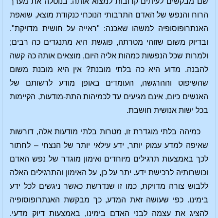
שם מבקשים לעיתים קרובות למצוא אותה. בנוטלה את מערך
הרוח והנפש של האדם התרבותי הנוכחי כנקודת מוצא, שואפת
האנתרופוסופיה למשהו שאכנה: "ראייה על חושית מדויקת".
ובדיוק משום שזוהי מטרתה, פוגשת היא מתנגדים כה רבים;
ולמרות שכל הנפשות כמהות אליה היום, מוצאים אותה כה קשה
להבנה. מדוע היא כה בלתי מובנת? אין היא מובנת משום
שהשיפוט וההרגשה, העומדים באופן מודע לרשותם של
האנשים כיום, אינם מגיעים עד לכמיהות התת-מודעות, הקיימות
בכל ישות אנושית חושבת.
כמיהה בלתי מוגדרת זו, מטרות בלתי מודעות אלה, דורשות
שאיפה למדע עמוק יותר, ידע עילאי יותר של הנצחי – לחתור
לכך באמצעות תרגילים מיוחדים ואימון מוגדר של נפש האדם
וכושרותיה לרכישת ידע. יתר על כן, על האימון והתרגילים האלה
ללבוש צורה מדויקת, כמו זו שנדרשת כאשר ניגשים לכל ידע
בימינו. כפי שעושה זאת המדע, כך מבקשת האנתרופוסופיה
להציג את עצמה לבני האדם בימינו, באמצעות דיוק מדעי.