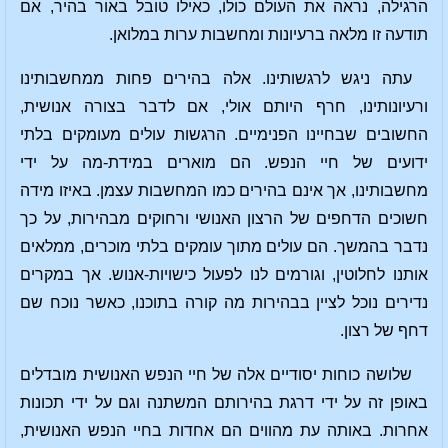
הרגילה, נראה את העולם כולו, כאילו טובל באור בהיר, אם
תודעה זו מלאה ברעיונות ומחשבות ערות במלואן.
עתה ניגש לרגשותינו. אלה בהירים פחות ממחשבותינו
ורעיונותינו, חרף היותם אולי, אם לדבר בצורה אנושית,
החשובים שבחיינו הפנימיים. הרגשות עולים מעומקים בלתי
ידועים של חיי הנפש. הם מוארים במידת-מה על ידי
מחשבותינו, אך אינם בהירים כמו המחשבות עצמן. באיזו מידה
חשוכים הדחפים של הרצון האנושי ורחוקים מבהירות, על כך
נדבר בהמשך. הם עולים מתוך עומקים בלתי מוכרים, ממלאים
אותנו לחלוטין, וגורמים לנו לפעול כישויות-אנוש. אך במקרים
נדירים נוכל לציין בבהירות מה קורה בתוכנו, כאשר נוכח שם
דחף של רצון.
שלושה כוחות יסודיים אלה של חיי הנפש האנושית מובדלים
באופן זה על ידי דרגת בהירותם המשתנה וגם על ידי תכונות
אחרות. באותה עת מהווים הם אחדות בחיי הנפש האנושית,