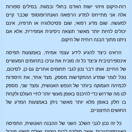
רוח-היקום וזיהוי ישות האדם בחולי ובמוות. במילים ספורות
אלה אני מתייחס למדע הרפואה האנתרופוסופי שכבר קיים
למעשה. שום מדע רפואי, שום פסיכולוגיה או תרפיה, אינם
יכולים להיות יותר מאשר תוצאה ניסיונית אמפירית, אלא אם
ניתנו מתוך הבנה רוחית של היקום.
הראינו כיצד להגיע לידע עצמי אמיתי, באמצעות תפיסה
אינספירטיבית וכיצד כל זה מוכיח את ערכו בתחומים המעשיים
של החיים. אותו דבר נכון לגבי תחומים אחרים גם כן. לסיכום,
נוכל לומר שמדע ההתקדשות מספק, מצד אחד, את היסודות
לכמיהה העמוקה ביותר של הנפש האנושית, ומצד שני, מספק
לנו מה שדרוש כדי להיכנס באופן מעשי יותר לחיי העולם ולקחת
בו חלק באופן מלא יותר מאשר ניתן באמצעות המדע של
החושים החיצוניים.
כל זה נכון לגבי השלב השני של ההבנה האנושית, התפיסה
האינספירטיבית, אשר מוליכה לרוח היקום. ואולם משהו מוביל