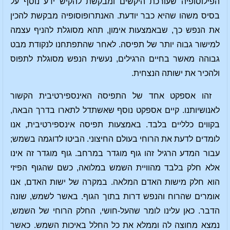
הפילוסופיה שעורכת היקשים ומבקשת להקיש ידע נוסף על
בסיס משהו שהיא כבר יודעת. האנתרופוסופיה מבקשת להכין
את הנפש כך, שבאמצעות אימון, תהא מסוגלת להניף עצמה
למישור גבוה יותר של תפיסה. לאחר שהתפתחנו לנקודת מבט
גבוהה מאשר בחיים הרגילים, נעשית הנפש מסוגלת לתפוס
ולהכיר את ישותה הנצחית.
זהו אספקט אחד של התפיסה האינספירטיבית הקשור
לאנושיותנו. קיים אספקט נוסף שאשתדל לתארו בדרך הבאה,
בקווים כלליים בלבד. באמצעות תפיסה אינספירטיבית, אנו
לומדים לדעת את הרוחי בעולם החיצוני. הביטו לדוגמה בשמש;
עבור המדע הרגיל זהו גוף מוגדר במרחב. גוף מוגדר זה אינו
אלא חלק בלבד מהוויית השמש במלואה, כשם שהגוף הפיזי
הוא חלק מישות האדם המלאה. במקרה של ישות האדם, אנו
אומרים שהרוח והנפש דרות בתוך הגוף. באשר לשמש, שונה
הדבר. כאן עלינו לומר שהעל-חושי, החלק הרוחי של השמש,
נמצא מחוצה לה וממלא את כל החלל באיכות השמש. כאשר