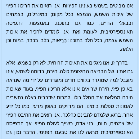
אנו מביטים בשמש בעינינו הפיזיות, אנו רואים את הריכוז הפיזי
של איכות השמש, הנמצא בכל מקום; במינרלים, בצמחים
ובבעלי החיים, כמו גם בתוכנו. באמצעות התפיסה
האינספירטיבית, לעומת זאת, אנו לומדים להכיר את איכות
השמש עצמה, בכל חלק בתוכנו: בָּרֵיאות, בלב, בכבד, במוח וכן
הלאה.
בדרך זו, אנו מגלים את האיכות הרוחית, לא רק בשמש, אלא
גם את זו של הבריאה החיצונית כולה. הירח, בדומה לשמש, אינו
מוגבל למה שמוגדר בקווים חדים ומוגדרים על ידי מה שנראה
באופן פיזי. הירח שרואים אינו אלא הריכוז הפיזי, בעוד שאיכות
הירח ממלאת את החלל כולו. למרות שדברים כאלה נחשבים
לאמונות טפלות בימינו, הם מדויקים באופן מדעי, כמו כל ידע
אחר, ברגע שלמדנו להבינם כהלכה. אנו רואים את ההיבט הפיזי
של צמחים, חיות, ובני אדם, כשייך לעולם הפיזי. אך התפיסה
האינספירטיבית מראה לנו את טבעם הפנימי. הדבר נכון גם