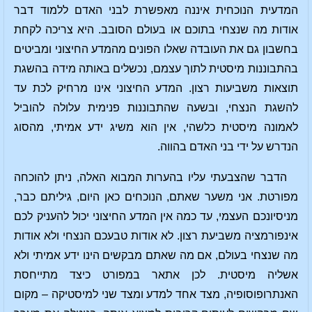
המדעית הנוכחית איננה מאפשרת לבני האדם ללמוד דבר
אודות מה שנצחי בתוכם או בעולם הסובב. היא צריכה לקחת
בחשבון גם את העובדה שאלו הפונים מהמדע החיצוני ומביטים
בהתבוננות מיסטית לתוך עצמם, נכשלים באותה מידה בהשגת
תוצאות משביעות רצון. המדע החיצוני אינו מרחיק לכת עד
להשגת הנצחי, ובשעה שהתבוננות פנימית עלולה להוביל
לאמונה מיסטית כלשהי, אין הוא משיג ידע אמיתי, מהסוג
הנדרש על ידי בני האדם בהווה.
הדבר שהצבעתי עליו בהערות המבוא האלה, ניתן להוכחה
מפורטת. אני משער שאתם, הנוכחים כאן היום, גיליתם כבר,
מניסיונכם העצמי, עד כמה אין המדע החיצוני יכול להעניק לכם
אינפורמציה משביעת רצון. לא אודות טבעכם הנצחי ולא אודות
מה שנצחי בעולם, אם מה שאתם מבקשים הינו ידע אמיתי ולא
אשליה מיסטית. לכן אתאר במפורט כיצד מתייחסת
האנתרופוסופיה, מצד אחד למדע ומצד שני למיסטיקה – מקום