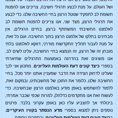
ושל העולם. על מנת לבצע תרגילי חשיבה, צריכים אנו להפנות
תשומת לב לתפקיד שנוטל הרצון בחיי החשיבה שלנו. כדי לבצע
את תרגילי הרצון, מצד שני, אנו צריכים להפנות תשומת לב
לאלמנט החשיבתי המשתתף ברצון. בחיים הרגילים, אין
מבחינים בחלקו של אלמנט הרצון בתוך החשיבה. ועם כל זאת,
על מנת לעבור תהליך התקדשות מודרני, דווקא לאלמנט בלתי
מובחן זה של הרצון, זה הנמצא בחיי החשיבה, עלינו לשים לב.
אנו משיגים זאת בהדרגה באמצעות התרגילים שתיארתי
בספרי
כיצד קונים דעת העולמות העליונים
. מתכוון אני לכך
שעלינו לדחוק הצידה את הדבר שמעניין אותנו יותר מכל, בחיי
החשיבה שלנו, כלומר את התוכן של מחשבותינו, ובמקום זאת,
ללמוד להשתמש באופן מודע באלמנט הרצון שבחשיבה. כדי
לעשות זאת אנו מתקדמים כדלהלן, למרות שכפי שכבר אמרתי,
ביכולתי אך להצביע עליו כאן באופן עקרוני בלבד. פרטים
נוספים ניתן למצוא בספרי
מדע הנסתר בקוויו העיקריים
,
ב
כיצד קונים דעת העולמות העליונים
, ובספרים נוספים.