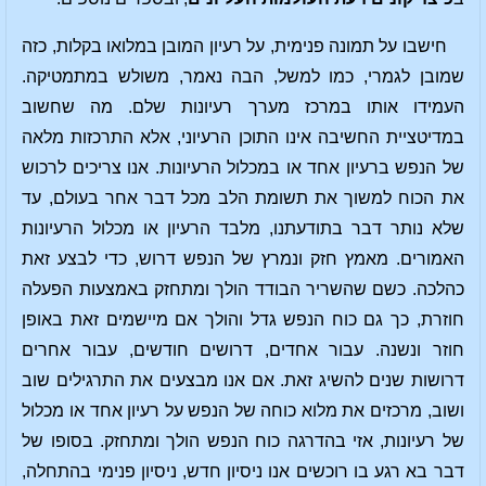
חישבו על תמונה פנימית, על רעיון המובן במלואו בקלות, כזה
שמובן לגמרי, כמו למשל, הבה נאמר, משולש במתמטיקה.
העמידו אותו במרכז מערך רעיונות שלם. מה שחשוב
במדיטציית החשיבה אינו התוכן הרעיוני, אלא התרכזות מלאה
של הנפש ברעיון אחד או במכלול הרעיונות. אנו צריכים לרכוש
את הכוח למשוך את תשומת הלב מכל דבר אחר בעולם, עד
שלא נותר דבר בתודעתנו, מלבד הרעיון או מכלול הרעיונות
האמורים. מאמץ חזק ונמרץ של הנפש דרוש, כדי לבצע זאת
כהלכה. כשם שהשריר הבודד הולך ומתחזק באמצעות הפעלה
חוזרת, כך גם כוח הנפש גדל והולך אם מיישמים זאת באופן
חוזר ונשנה. עבור אחדים, דרושים חודשים, עבור אחרים
דרושות שנים להשיג זאת. אם אנו מבצעים את התרגילים שוב
ושוב, מרכזים את מלוא כוחה של הנפש על רעיון אחד או מכלול
של רעיונות, אזי בהדרגה כוח הנפש הולך ומתחזק. בסופו של
דבר בא רגע בו רוכשים אנו ניסיון חדש, ניסיון פנימי בהתחלה,