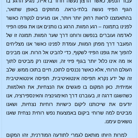
עבור הנפש, כאשר הרצון נעשה חדור בראייה, מגיע הרגע בו
הגוף הפיזי נעשה בלתי-נראה. מחוזקים באופן שתואר,
בהתאמצנו לראות רחוק יותר ויותר, אנו מגיעים לנקודה כאשר
לפנינו בתמונה – רגע המוות. הרגע בו נותנים אנו את גופנו הפיזי
לאדמה ועוברים בנפשנו ורוחנו דרך שער המוות. תמונה זו של
המעבר דרך מפתן המוות, עומדת לפנינו כאשר אנו מצליחים
להפוך את גופנו הפיזי לשקוף, כדי להביט אל הרוח. אנו מבינים
אז מה אינו כלול יותר בגוף פיזי זה, ושאיננו רק מביטים לתוך
העולם הרוחי, אלא כאשר נכנסים לתוכו, חיים בתוכו ממש. שלב
זה של ידע נקרא תפיסה אינטואיטיבית, תפיסה אינטואיטיבית
אמיתית. כאן המקום בו פוגשים את הנצחיות, את האלמוות.
כשהשגנו דרגה זו, בעוברנו דרך האימגינציה והאינספירציה, אנו
יודעים את שייכותנו ליקום כישויות רוחיות נצחיות, ושאנו
מביטים למה שרוחי ביקום באמצעות נפש רוחית נצחית שאנו
נושאים עימנו.
למרות היותו מותאם לגמרי לתודעה המודרנית, זהו המקום