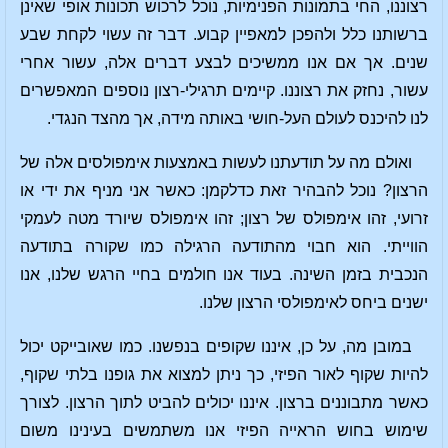
רצוננו, החי בתמונות הפנימיות, נוכל לרכוש תכונות אופי שאינן
ברשותנו כלל ולהפכן למאפיין קבוע. דבר זה עשוי לקחת שבע
שנים. אך אם אנו ממשיכים לבצע דברים אלה, עשור אחרי
עשור, נחזק את רצוננו. קיימים תרגילי-רצון נוספים המאפשרים
לנו להיכנס לעולם העל-חושי באותה מידה, אך מהצד הנגדי.
ואולם מה על תודעתנו לעשות באמצעות אימפולסים אלה של
הרצון? נוכל להבהיר זאת כדלקמן: כאשר אני מניף את ידי או
זרועי, זהו אימפולס של רצון; זהו אימפולס שיורד מטה לעמקי
הווייתי. הוא חבוי מהתודעה הרגילה כמו שקורה בתודעה
הנכבית בזמן השינה. בעוד אנו חולמים בחיי הרגש שלנו, אנו
ישנים ביחס לאימפולסי הרצון שלנו.
במובן מה, על כן, איננו שקופים בנפשנו. כמו שאובייקט יכול
להיות שקוף לאור הפיזי, כך ניתן למצוא את גופנו בלתי שקוף,
כאשר מתבוננים ברצון. איננו יכולים להביט לתוך הרצון. לצורך
שימוש בחוש הראייה הפיזי אנו משתמשים בעינינו משום