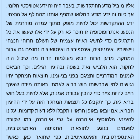
אליו מוביל מדע ההתקדשות. בעבר היה זה ידע אטוויסטי חלומי,
אך כיום זה ידע מודע במלואו שמניף אותנו מהחולף אל הנצחי.
ידע ההתקדשות יכול להיות מופק מתוך עמדה מודרנית של
הנפש. אנתרופוסופיה זו תוכר לא רק על ידי אלו שעשו את כל
התרגילים כדי להשיג ראייה עצמית של העולם הרוחי הנצחי
ויישויותיו. אימגינציה, אינספירציה ואינטואיציה נחוצים גם עבור
המחקר. מדען הרוח הביא מעולמות הרוח מה שיכול היה
לחקור. הוא הלביש זאת בשפה ובהיגיון רגילים, וכך הביאם
לזמנים המודרניים והציגם בפני בני-זמנו. תוצאות המחקר יהיו
נגישים למי שברשותו חוש בריא לאמת. באותה מידה שאינך
חייב להיות צייר כדי להבין עבודת אמנות, אלא להיות בעל חוש
בריא לזה, כך יתקבלו כל תוצאות המחקר הזה על ידי ההיגיון
הבריא, אם יובאו באופן הראוי ויתקבלו ללא דעות קדומות. עלינו
להימנע מלהוסיף אי-הבנה על גבי אי-הבנה, כמו שקורה
לפעמים בנוגע לתוצאות התפיסה האימגינטיבית,
האינספירטיבית והאינטואיטיבית, כפי שתוארו כאן, כאשר