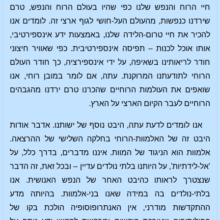
חיי הרוח והנפש שלנו כפי שהיו בעולם הרוח והנפש, טרם
שירדנו כנפשות, מהעולם העל-חושי לגוף ארצי זה. לומדים אנו
להכיר את חיי טרום-הלידה שלנו, באמצעות ידע אינספירטיבי,
אותו אוכל לכנות – תפיסה אינספירטיבית. כפי שאוויר חיצוני
חודר לריאותינו בשאיפה, על ידי אינספירציה, כך חודר העולם
הרוחי לתודעתנו המרוקנת. עתה, אם לומר במובן רוחי, אנו
שואפים את העולמות הרוחיים שהכרנו טרם ירדנו מהגבהים
הרוחיים לעבר הקיום הארצי על הארץ.
אנו לומדים לדעת עתה, היבט נוסף של ישותנו. אדבר אודות
היבט זה של האלמוות-הרוחי בחלקה השלישי של ההרצאה.
אלמוות הוא הניגוד של המוות. איננו מדברים, בדרך כלל, על
'אל-לידתיות', על היותנו בלתי נולדים עדיין – ובכל זאת, זה הדבר
שנצטרך לראותו כהיבט האחר של הנפש האנושית. אנו
בלתי-נולדים בה במידה שאנו בני-אלמוות. בהיותה מדע
ההתקדשות מודרני, אין האנתרופוסופיה הולכת בקו של