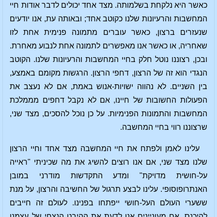
כאשר היא נלקחת בשלמותה. מצד אחד יכולים לדבר אודות חיי
המחשבות והרעיונות שלנו כקוטב אחד; ובאותה עת, אנו יודעים
שנעזרים ברצון, כאשר עוברים מתמונה פנימית אחת לזו
שאחריה, או כאשר אנו מאפשרים לתמונה אחת לנבוע מאחרת.
ובכן, רצוננו נוטל חלק בחיי המחשבות והרעיונות שלנו. הקוטב
הנגדי הוא זה של הרצון, דחפי הרצון. הרגשות מקומם באמצע,
בין השניים. לא נהווה ישויות-אנוש באמת, אם לא נעצב את
הפעולות החשובות של חיינו, אם לא נקבל דחפים מממלכת
המחשבות והתמונות הפנימיות. על כן נוכל להסכים, מצד שני,
שרצוננו רווי בחיי המחשבה.
עלינו לאמן ולפתח את חיי המחשבה מצד אחד וחיי הרצון
שלנו מצד שני, אם אנו רוצים להשיג את מה שכיניתי "ראייה
על-חושית מדויקת" ומדע התקדשות מודרני במובן
האנתרופוסופי. עלינו לבצע תרגול של החשיבה והרצון, על מנת
ששערי העולם העל-חושי ייפתחו בפנינו. לעולם זה חייבים
להיכנס, אם מעוניינים אנו לדעת את ההיבט הנצחי של עצמנו