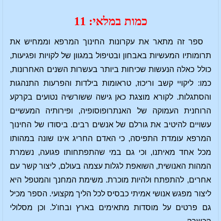
כמות במלאי: 11
ספר זה מתאר את עקרונות החינוך המרפא וממחיש את
תרומותיו המעשיות באבחון ובטיפול במגוון של לקויות ופגיעות,
כולל כאלה הנעשות שכיחות ביותר בעשרות השנים האחרונות,
כמו: ליקויי קשב וריכוז, טראומות בילדות והפרעות התנהגות
והסתגלות. לקורא מוצגת כאן גישה ששורשיה נטועים בקרקע
הרוחנית העמוקה של האנתרופוסופיה, ופירותיה המעשיים
עשויים להיטיב את גורלם של אנשים רבים. ביסודו של החינוך
המרפא עומדת התפיסה, כי האדם החריג אינו שונה במהותו
מכל אחד מאיתנו, וכי גם במי שהתפתחותו פגועה, נשמרת
המהות האנושית, השואפת לגלות עצמה בעולם, ליצור קשר עם
אחרים, להתפתח ולהיות מוכרת. משימת המחנך והמטפל היא
ליצור מפגש אנושי אמיתי כבסיס לכל הליך מקצועי. הספר מכיל
גם פרטים על מוסדות מתאימים בארץ ובחו'ל. וכן מסלולי