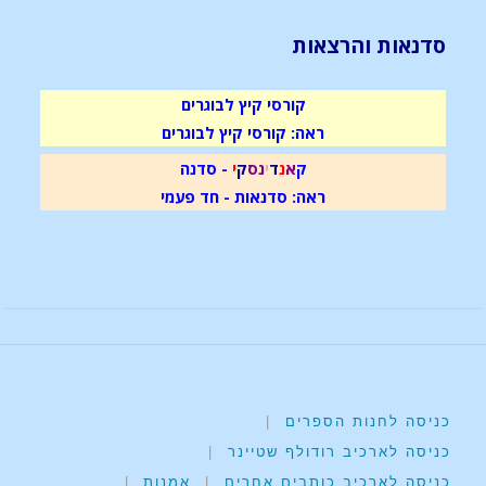
סדנאות והרצאות
קורסי קיץ לבוגרים
ראה: קורסי קיץ לבוגרים
ק
א
נ
ד
י
נ
ס
ק
י
- סדנה
ראה: סדנאות - חד פעמי
כניסה לחנות הספרים
|
כניסה לארכיב רודולף שטיינר
|
כניסה לארכיב כותבים אחרים
|
אמנות
|