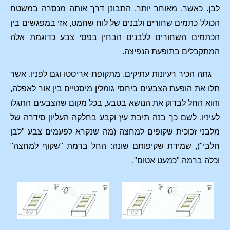
לבן. כאשר, מאוחר יותר, התבונן דרך אותה מנסרה במשטח
הכולל כתמים שחורים ולבנים של לוח שחמט, אזי במפגשים בין
הכתמים השחורים ללבנים הבחין בפסי צבע כדוגמת אלה
המתקבלים בתופעת הנפיצה.
גתה הכיר רעיונות עתיקים, מתקופת אריסטו וגם לפניו, אשר
תלו את הופעת הצבעים ביחסי גומלין מיסטיים בין אור לאפלה,
והוא החל לבדוק את הנושא בטבע, בכל מקום שהצבעים התגלו
לעיניו. לשם כך בנה תיבת עץ וקבע בחלקה העליון סידרה של
מלבני זכוכית שקופים למחצה (מה שנקרא לפעמים צבע "לבן
חלבי"), שמידת שקיפותם שונה: החל ברמת "שקוף למחצה"
וכלה ברמה "כמעט אטום".