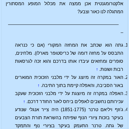
אלקטרומגנטית אכן ממצה את מכלול המופע המסתורין
המתגלה לנו כאור וצבע?
————————————————————————
–
גתה הוא שכתב את המחזה המקורי (אם כי כנראה
התבסס על מחזה דומה של כריסטופר מארלו). מלחינים,
סופרים ומחזאים עיבדו אותו בדרכם והוא זכה לגרסאות
רבות ושונות.
↑
האור במקרה זה מיוצג על ידי מלבני הזכוכית המוארים
באור הסביבה, והאפלה קיימת בתוך התיבה.
↑
האפלה במקרה זה מיוצגת על ידי מלבני הזכוכית שעקב
עכירותם נחשבים לאפלים ביחס לאור החודר דרכם.
↑
ג'וזף ויליאם טרנר (1851-1775) היה צייר אנגלי שנודע
בעיקר בזכות ציורי הנוף שפיתח בהשראת תורת הצבעים
של גתה. טרנר התעמק בעיקר בציורי נוף והתמקד