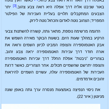
באפלה דרך האור היא רואה צבע כחול.
כאשר העין צופה
[3]
באור שניבט אליה דרך אפלה היא רואה צבע צהוב.
יתר
הצבעים המתקבלים תלויים בעליית העכירות של הפילטר
המפריד; הצהוב נוטה לאדום והכחול נוטה לירוק.
הדגמה מרשימה נוספת, מתאר גתה, קשורה להשתנות צבעי
הרקיע במהלך שעות היום. בשעות הבוקר מאירה השמש את
אבק האטמוספירה והצופה המביט לכיוון השמים ורואה את
אורה חודר דרך עכירות האטמוספירה יראה צבע זהוב.
בצהריים "ניבטת" אפלת החלל דרך עכירות האטמוספירה
והצופה יתרשם שהשמיים תכולים. אחר הצהריים, כאשר דרגת
העכירות של האטמוספירה עולה, עשויים השמיים להיראות
זהובים אדמדמים.
את ניסוי הנפיצה באמצעות מנסרה ערך גתה באופן שונה
מניוטון ( איור 22).