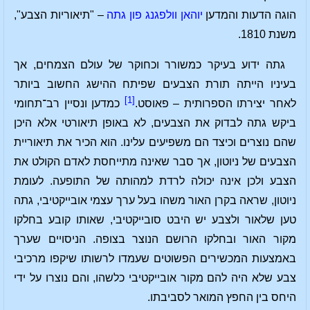
הוגה הדעות והמדען
יוהאן וולפגנג פון גתה
– "תיאוריות הצבע",
משנת 1810.
גתה ידוע בעיקר כמשורר וכחוקר של עולם הצמחים, אך
בעיניו הייתה תורת הצבעים שפיתח ההישג החשוב ביותר
[1]
לאחר יצירתו הספרותית – פאוסט.
כמדען ונסיין רב־תחומי
ביקש גתה לבדוק את הצבעים, לא באופן תיאורטי אלא היכן
שהם נוצרים וכיצד הם משפיעים עלינו. הוא הכיר את תיאוריית
הצבעים של ניוטון, אך סבר שאינה מתייחסת לאדם הקולט את
הצבע ולכן אינה יכולה לרדת למהותה של התופעה. לעומת
ניוטון, שראה בקרן האור משהו בעל ערך עצמי אובייקטיבי, גתה
טען שלאור ולצבע יש היבט סובייקטיבי, שאותו קובע בחלקו
מקור האור ובחלקו הרושם הנוצר בצופה. הניסויים שערך
באמצעות המכשירים הפשוטים שעמדו לרשותו שיקפו מרכיבי
צבע שלא היה להם מקור אובייקטיבי כלשהו, והם נוצרו על ידי
היחס בין החפץ המואר לסביבתו.