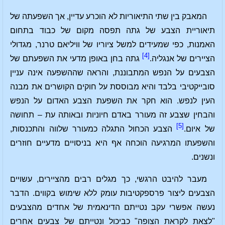
המאבק בין שתי התיאוריות לא הוכרע עדיין, אך השפעתה של
תיאוריית הצבע של גתה תפסה מקום של כבוד בתחום
האמנות, כפי שמעידים למשל ציוריו של וויליאם טרנר, מגדולי
[4]
הציירים של אנגליה.
גתה בחן באופן מדעי את השפעתם של
הצבעים על הנפש המתבוננת, והראה שההשפעה אינה עניין
סובייקטיבי בלבד והיא מבוססת על חוקים הקושרים את מבנה
העין לנפש. הוא חקר את השפעת הצבע האדום על הנפש
והבחין שצבע זה מעורר באדם חיוניות ובאותה עת – תחושה
[5]
של איום.
הצבע הכחול התגלה כמעורר שלווה והתכנסות,
והשפעתו המרגיעה הוכחה אף היא בניסויים מדעיים חוזרים
ונשנים.
מעבר להיבט הרגשי, כך מגלים רבים מהציירים, עשויים
הצבעים ליצור פרספקטיבות עומק ללא שימוש בקווים. הדבר
נעשה אפשרי עקב נטייתם הדינאמית של אחדים מהצבעים
"לצאת לקראת הצופה" כביכול ונטייתם של צבעים אחרים