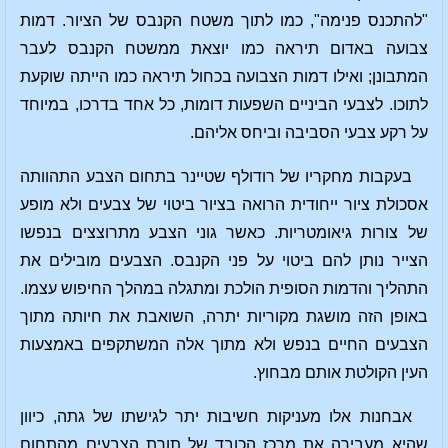
"להתכנס פנימה", כמו לתוך משטח הקנבס של הציור. דמות
צבועה באדום תיראה כמו יוצאת ממשטח הקנבס לעבר
המתבונן; ואילו דמות הצבועה בכחול תיראה כמו הייתה שוקעת
לתוכו. לצבעי הביניים השפעות דומות, כל אחד בדרכו, במיוחד
על רקע צבעי הסביבה וביחס אליהם.
בעקבות מחקריו של רודולף שטיינר בתחום הצבע התהוותה
אסכולת ציור ייחודית הרואה בציור ביטוי של צבעים ולא מופע
של צורות גיאומטריות. כאשר גוני הצבע מתרוצצים בנפשו
הצייר נותן להם ביטוי על פני הקנבס. הצבעים מובילים את
התהליך והדמות הסופית הולכת ומתגלה במהלך החיפוש עצמו.
באופן הזה מושגת מקוריות יתרה, השואבת את חיותה מתוך
הצבעים החיים בנפש ולא מתוך אלה המשתקפים באמצעות
העין הקולטת אותם מבחוץ.
אבחנות אלו מעניקות חשיבות יתר לגישתו של גתה, כיוון
שהיא מעבירה את מרכז הכובד של תורת הצבעים מהתחום