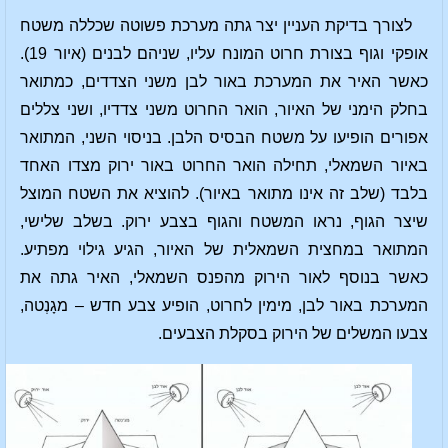
לצורך בדיקת העניין יצר גתה מערכת פשוטה שכללה משטח
אופקי וגוף בצורת חרוט המונח עליו, שניהם לבנים (איור 19).
כאשר האיר את המערכת באור לבן משני הצדדים, כמתואר
בחלק הימני של האיור, הואר החרוט משני צדדיו, ושני צללים
אפורים הופיעו על משטח הבסיס הלבן. בניסוי השני, המתואר
באיור השמאלי, תחילה הואר החרוט באור ירוק מצדו האחד
בלבד (שלב זה אינו מתואר באיור). להוציא את השטח המוצל
שיצר הגוף, נראו המשטח והגוף בצבע ירוק. בשלב שלישי,
המתואר במחצית השמאלית של האיור, הגיע גילוי מפתיע.
כאשר בנוסף לאור הירוק מהפנס השמאלי, האיר גתה את
המערכת באור לבן, מימין לחרוט, הופיע צבע חדש – מגָנְטה,
צבעו המשלים של הירוק בסקלת הצבעים.