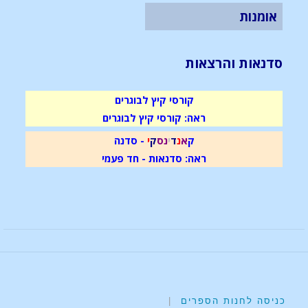
אומנות
סדנאות והרצאות
קורסי קיץ לבוגרים
ראה: קורסי קיץ לבוגרים
ק
א
נ
ד
י
נ
ס
ק
י
- סדנה
ראה: סדנאות - חד פעמי
כניסה לחנות הספרים
|