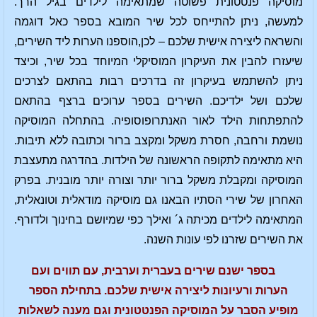
מוסיקה פנטטונית פשוטה שמתאימה לילדים בגיל הרך.
למעשה, ניתן להתייחס לכל שיר המובא בספר כאל דוגמה
והשראה ליצירה אישית שלכם – לכן,הוספנו הערות ליד השירים,
שיעזרו להבין את העיקרון המוסיקלי המיוחד בכל שיר, וכיצד
ניתן להשתמש בעיקרון זה בדרכים רבות בהתאם לצרכים
שלכם ושל ילדיכם. השירים בספר ערוכים ברצף בהתאם
להתפתחות הילד לאור האנתרופוסופיה. בהתחלה המוסיקה
נושמת ורחבה, חסרת משקל ומקצב ברור וכתובה ללא תיבות.
היא מתאימה לתקופה הראשונה של הילדות. בהדרגה מתעצבת
המוסיקה ומקבלת משקל ברור יותר וצורה יותר מובנית. בפרק
האחרון של שירי הסתיו הבאנו גם מוסיקה מודאלית וטונאלית,
המתאימה לילדים מכיתה ג´ ואילך כפי שמיושם בחינוך ולדורף.
את השירים שזרנו לפי עונות השנה.
בספר ישנם שירים בעברית וערבית, עם תווים ועם
הערות ורעיונות ליצירה אישית שלכם. בתחילת הספר
מופיע הסבר על המוסיקה הפנטטונית וגם מענה לשאלות