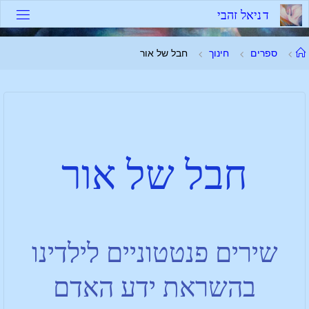
ד
נ
י
א
ל
ז
ה
ב
י
ספרים
חינוך
חבל של אור
חבל של אור
שירים פנטטוניים לילדינו
בהשראת ידע האדם