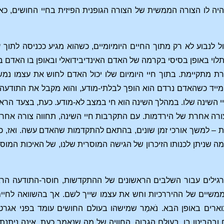
היה לו הצורה הממשית של הצורה הגופנית הפיזית בחיי החושים, כא
 לנבוע לא רק מתוך החיים היומיומיים, כשהוא מגיע ככניסה לתוך
 תלוי באופן בסיסי בקרמה של האדם האינדיבידואלי ובאופן בו האדם 
ת מתקיימת. בתוך חיי היומיום שלו יכול האדם לחוש את עצמו נמש
 מייד כשהאדם נרדם הוא הופך לבלתי-מודע, והוא מקבל את התודעה ש
 חיי השינה שלו. במהלך השינה הוא חי במצב לא-מודע. כעת, בצעד הר
ורה אחרת של הירדמות. עם התקרבות חיי השינה, תחווה צורה אחרת
ת – למשך אורכי זמן שונים, בהתאם להתקדמות שהאדם עשה. ואז, כ
ה שניתן לכנותו הזיכרון של הגישה המוסרית שלנו, של האיכות המו
ילים עבור השלבים הראשונים של ההתקדשות, חוסר-התודעה הרגיל ש
משיים של ההיררכיות וחש את עצמו שייך לשם. אך בהשוואה לחיים 
תוארים באופן הבא. נֹאמַר שמישהו בעולם החושים עומד בפני אגר
ובהביטו בו. בעולם הגבוה, החוויה של מה שנאמר כעת, אינה ניתנת ל