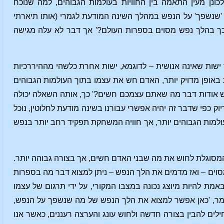
נן מעין התאמה בין החוויות בעולמות הגבוהים, למה שנוכח
'שנשפך' על הנפש במהלך השינה המודעת לגמרי (אותו תיארתי
לכך בהלך נפש מסוים בספרות העולם?' אך דבר לא עלה מגישה
שות שאינה אנושית – לדוגמא, ישות אחרת כלשהי מההיררכיות
באופן מדויק יותר, האדם חש את עצמו בתוך העולמות הגבוהים
חש אודות דבר מה שאתם עצמכם חשים?' כך, אותה השאלה יכולה
וק כפי שדבר זה יהיה אפשרי עבורנו בשינה מודעת לחלוטין, נוכל
עולמות הגבוהים יותר, אך חוויה המשחקת תפקיד רחב יותר בנפש
המסוגלת לחוש את מה שבני האדם חשים, אך בצורה גבוהה יותר.
סוים – ואז מדמים את הלך הנפש – ניתן למצוא דבר מה בספרות
אמת להיות מיוצג נכונה במצבו המקורי, על ידי תרגום של עצמו
לומר, 'כאן אפשר למצוא את הלך הנפש של מה שנשפך על הנפש,
לים להבין בצורה חדשה ולחוש עונג והערצה רעננים, כאשר אנו