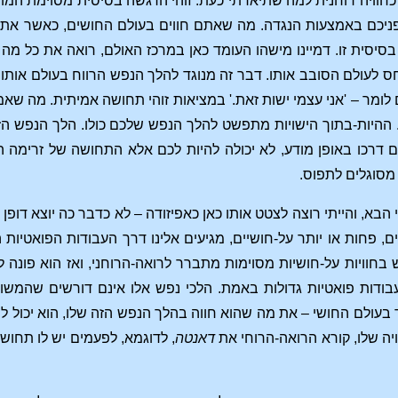
חוויה רוחנית למה שתיארתי כעת. זוהי הרגשה בסיסית מסוימת המו
פניכם באמצעות הנגדה. מה שאתם חווים בעולם החושים, כאשר את
בסיסית זו. דמיינו מישהו העומד כאן במרכז האולם, רואה את כל מ
יחס לעולם הסובב אותו. דבר זה מנוגד להלך הנפש הרווח בעולם אותו
 לומר – 'אני עצמי ישות זאת.' במציאות זוהי תחושה אמיתית. מה שא
ההיות-בתוך הישויות מתפשט להלך הנפש שלכם כולו. הלך הנפש הזה
ם דרכו באופן מודע, לא יכולה להיות לכם אלא התחושה של זרימ
מסוגלים לתפוס.
 הבא, והייתי רוצה לצטט אותו כאן כאפיזודה – לא כדבר כה יוצא דופ
 פחות או יותר על-חושיים, מגיעים אלינו דרך העבודות הפואטיות 
חוויות על-חושיות מסוימות מתברר לרואה-הרוחני, ואז הוא פונה 
ודות פואטיות גדולות באמת. הלכי נפש אלו אינם דורשים שהמשורר 
ד בעולם החושי – את מה שהוא חווה בהלך הנפש הזה שלו, הוא יכול 
יה שלו, קורא הרואה-הרוחי את
דאנטה
, לדוגמא, לפעמים יש לו תחו