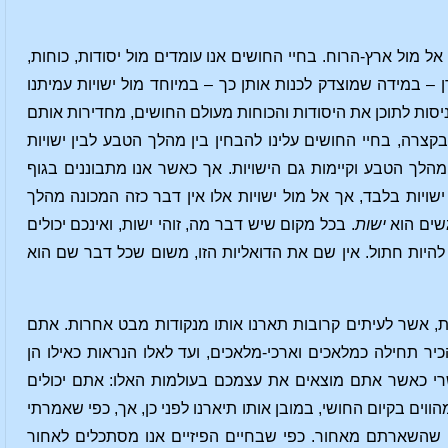
אל מול ארץ-הרוח. בחיי החושים אנו עומדים מול יסודות, כוחות,
ן – במידה שמוצדק לכנות אותן כך – במיוחד מול ישויות עמיתנו
כניסות לתוכן את היסודות והכוחות מעולם החושים, מחדירות אותם
צרה, בחיי החושים עלינו להבחין בין מהלך הטבע לבין ישויות
מהלך הטבע וקיימות גם הישויות. אך כאשר אנו מתבוננים בגוף
שויות בלבד, אך אל מול ישויות אלו אין דבר כזה המכונה מהלך
שים הוא
ישות
. בכל מקום שיש דבר מה, זוהי ישות, ואינכם יכולים
להיות חתול. אין שם את הדואליות הזו, משום שכל דבר שם הוא
ות, אשר לעיתים קרובות תארנו אותו מנקודות מבט אחרות. אתם
יר תחילה כמלאכים וארכי-מלאכים, ועד לאלו הנראות כאילו הן
שרי כאשר אתם מוצאים את עצמכם בעולמות האלו: אתם יכולים
ם בקיום החושי, במובן אותו תיארנו לפני כן, אך, כפי שאמרתי
מה שהשארתם מאחור. כפי שבחיים הפיזיים אנו מסתכלים לאחור