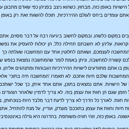
שויות באופן כזה, מבחוץ, כשהוא ניצב בפניהן כפי שאדם מתבונן על
תם עומדים ביחס לעולם ההיררכיות, תוכלו להשוות זאת רק באופן הב
ים במקום כלשהו, ובמקום לחשוב ביגיעה רבה על דבר מסוים, אתם 
ואות, עליהן לא חשבתם תחילה כלל. הן יכולות להעסיק את נפש
ין המחשבה לעצמכם, ושאתם לחלוטין אחד עם המחשבה שעלתה כך 
כם קשורה למחשבה, וניתן באמת לומר שהמחשבה נמצאת בנפש של
ן בו אתם מתוודעים לישויות ההיררכיות הגבוהות ומתנהגים אליהן. ה
שהמחשבות שלכם חיות אתכם. לא תאמרו 'המחשבה חיה בתוכי' אלא –
 של הישויות. אתם נמצאים בתוכן, אתם אחד איתן, כך שכל ישותכם
 הזמן שגם הן חוות את עצמן בזה. לא צריך לדמיין שלאחר הצעדים
ות חוות. לאורך כל הדרך לא צריך לדעת דבר מלבד היות-בנוכחותן, ב
יות חיות וחוות את עצמן בתוככם' מוצדק, ועדיין, על מנת להתחיל, 
ה. באופן כזה, זוהי חוויה-משותפת. בהדרגה היא גדלה באינטנסיביות