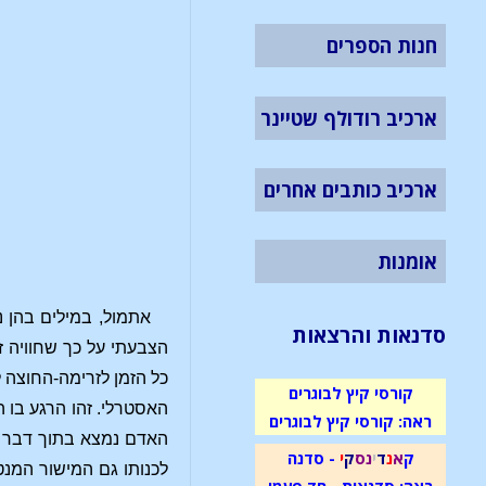
חנות הספרים
ארכיב רודולף שטיינר
ארכיב כותבים אחרים
אומנות
אתמול, במילים בהן נ
סדנאות והרצאות
הצבעתי על כך שחוויה 
כל הזמן לזרימה-החוצה ל
קורסי קיץ לבוגרים
האסטרלי. זהו הרגע בו ה
ראה: קורסי קיץ לבוגרים
האדם נמצא בתוך דבר אח
ק
א
נ
ד
י
נ
ס
ק
י
- סדנה
לכנותו גם המישור המנט
ראה: סדנאות - חד פעמי