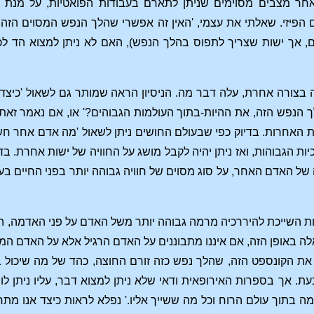
 מצבים מסוימים שניתן לתארם בעבודות הפואטיות, על מנת לכו
הפיזי. שאלתי את עצמי, 'האין זה אפשרי שהלך הנפש המסוים הזה 
ם, אך ישות שצריך לתפוס בהלך הנפש), האם לא ניתן למצוא הד 
צורה אחרת, עלה דבר מה. הניסיון הראה שמותר גם לשאול 'כיצד י
הנפש הזה, את ההיות-בתוך העולמות הגבוהים?' או, אם נאמר זאת 
ות האחרות. בדיוק כפי שבעולם החושים ניתן לשאול 'מה אדם אחר 
ת הגבוהות, ואז ניתן יהיה לקבל מושג על החוויה של ישות אחרת. בדי
 של האדם האחר, על סוג מסוים של חוויה גבוהה יותר בפני החיים ב
שות השייכת להיררכיה מרמה גבוהה יותר משל האדם על פני האדמה, 
ה באופן הזה, אם איננו מתבוננים על האדם הרגיל אלא על האדם המ
ר את הקונספט הזה, שהלך נפש כזה זורם החוצה, כהד של מה שיכול ב
ת. אך בספרות האירופאית ודאי שלא ניתן למצוא דבר, עליו ניתן 
בתוך עולם הרוח וכל מה ששייך אליו.' נפלא לראות כיצד אנו מתחי