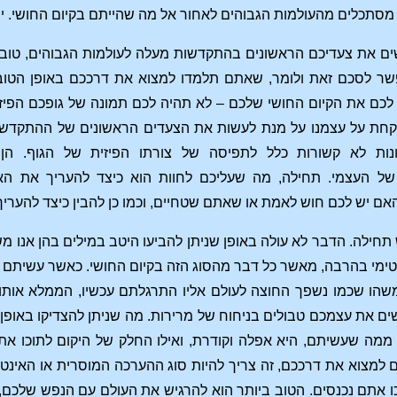
 מסתכלים מהעולמות הגבוהים לאחור אל מה שהייתם בקיום החושי. יש ל
ם את צעדיכם הראשונים בהתקדשות מעלה לעולמות הגבוהים, טוב לל
 לסכם זאת ולומר, שאתם תלמדו למצוא את דרככם באופן הטוב בי
כם את הקיום החושי שלכם – לא תהיה לכם תמונה של גופכם הפיזי ושל
לקחת על עצמנו על מנת לעשות את הצעדים הראשונים של ההתקדשו
ונות לא קשורות כלל לתפיסה של צורתו הפיזית של הגוף. ה
של העצמי. תחילה, מה שעליכם לחוות הוא כיצד להעריך את האיכ
האם יש לכם חוש לאמת או שאתם שטחיים, וכמו כן להבין כיצד להער
תחילה. הדבר לא עולה באופן שניתן להביעו היטב במילים בהן אנו מ
טימי בהרבה, מאשר כל דבר מהסוג הזה בקיום החושי. כאשר עשית
ים את עצמכם טבולים בניחוח של מרירות. מה שניתן להצדיקו באופן 
מה שעשיתם, היא אפלה וקודרת, ואילו החלק של היקום לתוכו את
ם למצוא את דרככם, זה צריך להיות סוג ההערכה המוסרית או האינ
ו אתם נכנסים. הטוב ביותר הוא להרגיש את העולם עם הנפש שלכם,