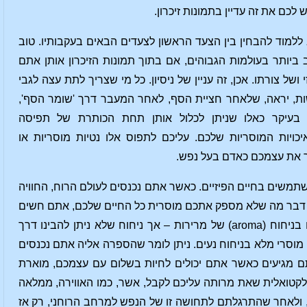
כם את זה עדיין בתמונות זיכרון.
מוד להבחין בין הצעד הראשון לצעדים הבאים בעקבותיו. טוב
ותר בעולמות הגבוהים, אם בתוך תמונות הזיכרון אותן אתם
 צורתו. אכן, זה עניין של ניסיון. כל מי שצריך לתת עצה לגבי
ת, יראה, שלאחר חציית הסף, לאחר המעבר דרך 'שומר הסף',
ן בעיקר כאלו שניתן לכלול אותן תחת הכותרת של תפיסה
ויות המוסריות שלכם. עליכם לתפוס אלו נטיות מוסריות או
יך את עצמכם כאדם בעל נפש.
שתמשים בחיים הפיזיים. כאשר אתם נכנסים לעולם הרוח, החוויה
ם דבר מה שלא מספק אתכם מוסרית כל החיים שלכם, אתם חשים
שיש משהו מר, שישנו משהו שכמו נשפך החוצה לעולם אליו התרגלתם עכשיו, הממלא אותו בניחוח (aroma) של מרירות – אך ניחוח שלא ניתן להבינו דרך
מוסרי מלא בניחוח נעים. ניתן לומר שהספרה אליה אתם נכנסים
ם מגיעים כאשר אתם יכולים לחיות בשלום עם עצמכם, מוארת
טלקטואלית שאת מרותה עליכם לקבל, אשר, כמו האווירה, ממלאה
 ולאחר שהתרגלתם לתחושה זו של הנפש למרחב הרוחני, רק אז