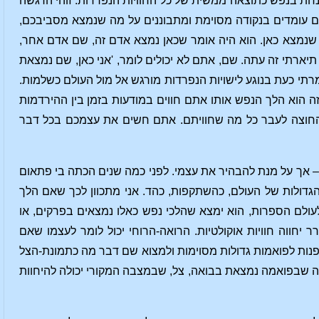
נחת בנפש כתוצאה ממשית של כל החוויות הנפרדות. זוהי הרגשה
ם עומדים בנקודה מסוימת ומתבוננים על מה שנמצא מסביבכם,
ה שנמצא כאן. הוא היה אומר שכאן נמצא אדם זה, שם אדם אחר,
 תיארתי זה עתה. שם, אתם לא יכולים לומר, 'אני כאן, שם נמצאת
מרתי כעת בנוגע לישויות הנפרדות מורגש אל מול העולם כשלמות.
 הוא הלך הנפש אותו אתם חווים במודעות בזמן בין ההירדמות
ה החוצה לעבר כל מה שחוויתם. אתם חשים את עצמכם בכל דבר
ן – אך על מנת להבהיר את עצמי. לפני כמה שנים הכתה בי פתאום
הגדולות של העולם, כהשתקפות, כהד. אני מתכוון לכך שאם הלך
לעולם הספרות, הוא ימצא שהלכי נפש כאלו נמצאים בפרקים, או
יחווה חוויות אוקולטיות. הרואה-הרוחי יכול לומר לעצמו שאם
לפנות לפואמות גדולות מסוימות ולמצוא שם דבר מה כתמונת-הצל
שה שבפואמה נמצאת בבואה, צל, שבמצבה המקורי יכולה להיחוות