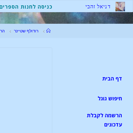
ד
נ
י
א
ל
ז
ה
ב
י
כניסה לחנות הספרים
רודולף שטיינר
הר
דף הבית
חיפוש גוגל
הרשמה לקבלת
עדכונים