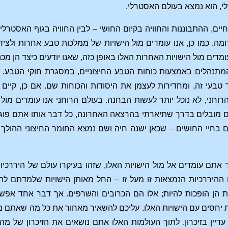
י, הוא נמצא בעולם האסטרלי.
חיים, ההתבוננות והחוויה בקיום החושי – לבין החוויה בגוף האסטרלי 
ומה. כמו כן, אנו עומדים מול הישויות של ממלכות טבע אחרות ולציד
עומדים מול הישויות האחרות האלו באופן כזה, שאנו יודעים כיצד הן מ
המתנהלים באמצעות כוחות הטבע החיצוניים, במסגרת חוקי הטבע. בק
טבעי זה, ומחדירות לעצמן את היסודות והכוחות שם. אם כן, קיים 
וחני, לא נוכל יותר לעשות הבחנה. בעולם הרוחני אנו עומדים מול י
ם מובלים בדרך שתיארתי בהרצאה האחרונה, כל דבר אותו אתם פוג
ם בחיי החושים – שכאן ישנה חיה ושם נמצא החומר החיצוני ההולך 
אתם עומדים אל מול הישויות האלו, שזהו בעיקרו עולם של היררכי
ההיררכיות הנמצאות זו מעל זו – החל מאותן הישויות שלמדתם להכ
נות הן הופכות להיות; אלו הם הכרובים והשרפים. אך דבר אחד אפ
יחסים עם הישויות האלו. עליכם להשאיר מאחור את כל מה שאתם מהווי
עדיין בזיכרון. לתוך העולמות האלו אתם נושאים את הזיכרון של 