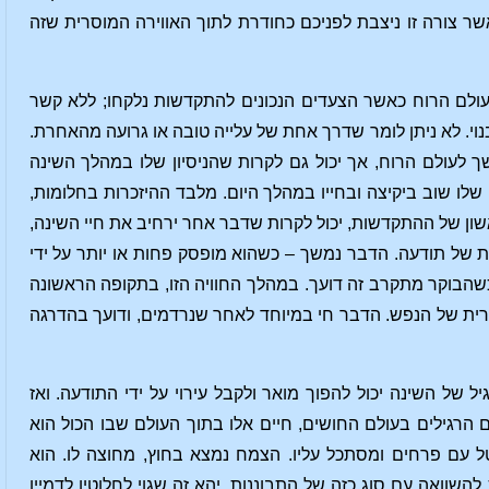
שר צורה זו ניצבת לפניכם כחודרת לתוך האווירה המוסרית שזה
 עולם הרוח כאשר הצעדים הנכונים להתקדשות נלקחו; ללא קשר
בנוי. לא ניתן לומר שדרך אחת של עלייה טובה או גרועה מהאחרת.
ך לעולם הרוח, אך יכול גם לקרות שהניסיון שלו במהלך השינה
לו שוב ביקיצה ובחייו במהלך היום. מלבד ההיזכרות בחלומות,
אשון של ההתקדשות, יכול לקרות שדבר אחר ירחיב את חיי השינה,
 של תודעה. הדבר נמשך – כשהוא מופסק פחות או יותר על ידי
שהבוקר מתקרב זה דועך. במהלך החוויה הזו, בתקופה הראשונה
סרית של הנפש. הדבר חי במיוחד לאחר שנרדמים, ודועך בהדרגה
ל השינה יכול להפוך מואר ולקבל עירוי על ידי התודעה. ואז
הרגילים בעולם החושים, חיים אלו בתוך העולם שבו הכול הוא
טל עם פרחים ומסתכל עליו. הצמח נמצא בחוץ, מחוצה לו. הוא
השוואה עם סוג כזה של התבוננות. יהא זה שגוי לחלוטין לדמיין