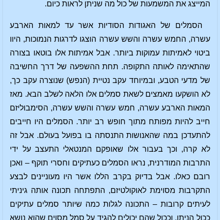
המייצג את המשמעות של כול מה שניתן לראות כיום.
הסמלים של האגודות הסודיות אשר עד למאות הארבע
עשרה, החמש עשרה והשש עשרה הוצגו לדרגות הנמוכות, היוו
ביטוי לאמיתות עמוקות ביותר. אבל אמיתות אלו בוטאו בצורה
שהתאימה לאותה התקופה. תחת ההשפעה של דרך החשיבה
של מדעי הטבע, ובמיוחד עקב נטיית (הנפש) שנוצרה עקב כך,
לא הושקעו מאמצים לשאת סמלים אלו הלאה לשלב הבא. מאז
המאות הארבע עשרה, חמש עשרה והשש עשרה, הסימבוליזם
חייב להיות מפותח מתוך חופש רב יותר. הסמלים היו חייבים
להתעדכן במה שהאנושות התנסתה בו בפועל בעולם. אבל זה
לא קרה, וכך בעבור אלו שאופקם המנטאלי התעצב על ידי
התרבות המודרנית, נראו הסמלים כעתיקים וחסרי תוקף – ואכן
רובם כאלו. אבל בדיוק בקרב הללו אשר היו מעוניינים לבצע
התקרבות מסוימת לאוקולטיזם, התפתחה תכונה אותה גיניתי
לעיתים קרובות – התכונה לגלות כמה שיותר סמלים עתיקים
ככול הניתן. וככול שהם יכולים להגיד על סמל מסוים שהוא נושא