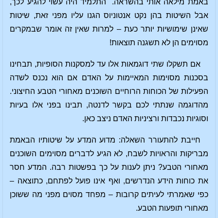
באמת מילאה אותי בהשראה." התלמיד היה עשוי להגיע לכך,
אבל השיטות בהן נקט אנטוניוס הגנו עליו מפני זאת, שיטות
שאינן שימושיות יותר כעת – למרות שאין זה אומר שבמקרים
מסוימים הן לא תשגנה תוצאות!
אם תשקלו שתי דוגמאות אלו עד למסקנות הסופיות, תבחינו
בסכנות מסוימות המאיימות על האדם אם הוא נכנס לשדה
הפעילות של הכוחות הרוחיים השוכנים מאחורי הטבע החיצוני.
מהדוגמה שנתתי לכם בקשר לדנטה, תבינו בפני אלו בעיות
וסוגיות נכבדות ורציניות האדם ניצב כאן.
חייבת להתעורר השאלה: מדוע המדע על שיטותיו הבאמת
מבריקות והראויות לשבח, לא הגיע לדברים מסוימים השוכנים
מאחורי הטבע? ניתן לענות על כך בפשטות רבה. המדע חסר
את כוחות הידע הנדרשים, ואף אינו פועל לפתחם, כתוצאה –
כפי שאמרתי לעיתים קרובות – מפחד מסוים מפני מה ששוכן
מאחורי תופעות הטבע.