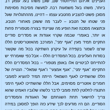
העניינים אליהם התייחסתי שם, שוכן משהו בעל עומק רב
ביותר, משהו בעל משמעות רבה. למעשה מסיבות מסוימות
מסוכן פשוט להצביע מהטבע עצמו – דהיינו, מההתגלויות שעל
פני שטחו של הטבע – לעבר מה ששוכן מאחורי הטבע.
וכתוצאה מסכנה זאת הופיע מה שציינתי בצורה מטפורית פחות
או יותר, באומרי שבמה שקרוי אגודות או מסדרים סודיים
התקיים תמיד מעין "אגף ימני", המורכב מהאזוטריסטים הללו
שרצו לשמור בקפידה על עיקרון השתיקה בכול מה שקשור
בסודות העליונים. בכול המסדרים הללו – אבל כפי שאמרתי יש
להתייחס לביטויים אלו באופן מטפורי – בכול המסדרים הללו
התקיימו "אגף ימני", "אגף אמצעי" ו"אגף שמאלי". הנטייה של
הללו שהשתייכו לאגף השמאלי הייתה תמיד להוציא לפומבי
חומרים אזוטריים מסוימים, אבל הללו שהשתייכו לאגף הימני
התנגדו לחלוטין לתת פומבי לדבר כלשהו שלגביו האמינו שהוא
צריך להישאר תחת השגחתם של האגודות והמסדרים
הסודיים. הם היו מודעים לכך שידע כזה הופך למסוכן במידה