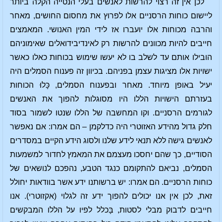
לכן אין זה רצוי להרשות לאנשים בעלי הנטייה הקלה ביותר
ליישום כוחות הרסניים אלו לפרוץ את מחסום החושים, מאחר
והרבה מכוחות אלו יועברו אז לידי המין האנושי. המאמצים
חייבים להיות מכוונים להרשות רק לאינדיבידואלים שאימוניהם
הובילו אותם עד לשלב בו לא יעשו שימוש בכוחות כאלו כאשר
ישויות אלו מציגות עצמן בפניהם. בכיוון זה פענוח הסמלים היה
יעיל באופן מיוחד. מאחר ובפענוח הסמלים, כָּלוּ הכוחות
בעזרתם הישויות הללו היו מסוגלות להפוך את האנשים
לגורמים הרסניים. וקו המחשבה של הללו שנטו לשמור בסוד
חלק גדול מהידע האזוטרי היה כדלקמן – הם אמרו: אם נאפשר
לאנשים גישה ללא תנאי לידע שלנו ולסוג הידע הקיים במסדרים
הסודיים, כך שהם יחסכו מעצמם את המאמץ לחדור למשמעות
הסמלים, נביאם להתקומם כנגד הטבע, נהפכם לנושאים של
כוחות הרסניים. הם אמרו: יש ברשותנו ידע אשר בוודאות יחולל
זאת, לכן אין אנו יכולים להפוך ידע זה לגלוי (אקזוטרי). אנו
חייבים לדבוק מבלי לסטות, בָּכלל לפיו על הללו המבקשים