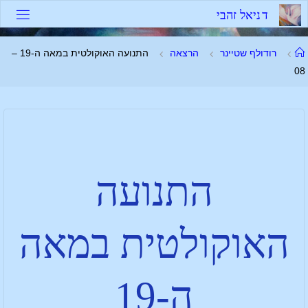
ד
נ
י
א
ל
ז
ה
ב
י
רודולף שטיינר
הרצאה
התנועה האוקולטית במאה ה-19 –
08
התנועה
האוקולטית במאה
ה-19