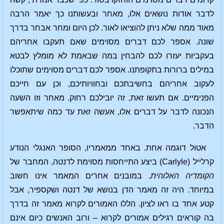
לדבר אודות נושאים אלו, מאחר ובעשותנו כך יאמר הרבה
מאוד ממה שלא ניתן להוציאו לאור. לכן היום ומחר אבחר בדרך
שונה. אספר לכם דברים מסוימים שאם תעקבו אחריהם
בעקביות יעזרו לכם להבחין במה שבאמת לא מומלץ לבטא
במילים ברורות בתקופתנו. אספר לכם דברים מסוימים שתוכלו
לעקוב אחריהם בחשיבתכם ובחוויותיכם, וכן עם חייכם
הפנימיים. אם תעשו זאת, זה יובילכם רחוק. מאחר וזו השעה
הנכונה לדבר על דברים אלו, אעשה זאת עד כמה שיתאפשר
הדבר.
אטול דוגמה אחת. באחד ממאמריו, הסופר האנגלי הנודע
קרלייל (Carlyle) ביצע התייחסות מסוימת לדנטה, המחבר של
הקומדיה האלוהית
. במובנים אחרים המאמר אינו חשוב
במיוחד. היה זה מאמר הדן בנושא של דנטה ושקספיר, אבל
קטע אחד בו ראו לציון. הללו האמורים לקרוא מאמר זה בדרך
בה קוראים רגילים אמורים לקרוא – ורוב האנשים כיום אינם