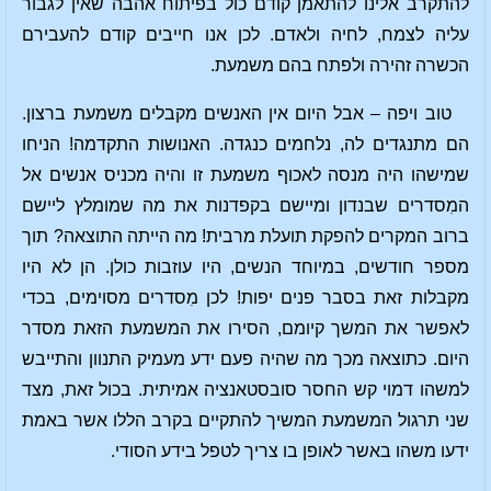
להתקרב אלינו להתאמן קודם כול בפיתוח אהבה שאין לגבור
עליה לצמח, לחיה ולאדם. לכן אנו חייבים קודם להעבירם
הכשרה זהירה ולפתח בהם משמעת.
טוב ויפה – אבל היום אין האנשים מקבלים משמעת ברצון.
הם מתנגדים לה, נלחמים כנגדה. האנושות התקדמה! הניחו
שמישהו היה מנסה לאכוף משמעת זו והיה מכניס אנשים אל
המִסדרים שבנדון ומיישם בקפדנות את מה שמומלץ ליישם
ברוב המקרים להפקת תועלת מרבית! מה הייתה התוצאה? תוך
מספר חודשים, במיוחד הנשים, היו עוזבות כולן. הן לא היו
מקבלות זאת בסבר פנים יפות! לכן מִסדרים מסוימים, בכדי
לאפשר את המשך קיומם, הסירו את המשמעת הזאת מסדר
היום. כתוצאה מכך מה שהיה פעם ידע מעמיק התנוון והתייבש
למשהו דמוי קש החסר סובסטאנציה אמיתית. בכול זאת, מצד
שני תרגול המשמעת המשיך להתקיים בקרב הללו אשר באמת
ידעו משהו באשר לאופן בו צריך לטפל בידע הסודי.