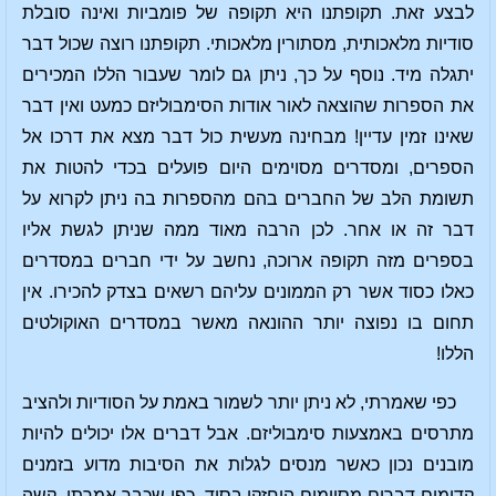
לבצע זאת. תקופתנו היא תקופה של פומביות ואינה סובלת
סודיות מלאכותית, מסתורין מלאכותי. תקופתנו רוצה שכול דבר
יתגלה מיד. נוסף על כך, ניתן גם לומר שעבור הללו המכירים
את הספרות שהוצאה לאור אודות הסימבוליזם כמעט ואין דבר
שאינו זמין עדיין! מבחינה מעשית כול דבר מצא את דרכו אל
הספרים, ומסדרים מסוימים היום פועלים בכדי להטות את
תשומת הלב של החברים בהם מהספרות בה ניתן לקרוא על
דבר זה או אחר. לכן הרבה מאוד ממה שניתן לגשת אליו
בספרים מזה תקופה ארוכה, נחשב על ידי חברים במסדרים
כאלו כסוד אשר רק הממונים עליהם רשאים בצדק להכירו. אין
תחום בו נפוצה יותר ההונאה מאשר במסדרים האוקולטים
הללו!
כפי שאמרתי, לא ניתן יותר לשמור באמת על הסודיות ולהציב
מתרסים באמצעות סימבוליזם. אבל דברים אלו יכולים להיות
מובנים נכון כאשר מנסים לגלות את הסיבות מדוע בזמנים
קדומים דברים מסוימים הוחזקו בסוד. כפי שכבר אמרתי, קשה