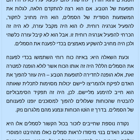
תופעות של הטבע. אם הוא רצה להתקדם הלאה, לגלות את
המשמעות הסודית של הסמלים, הוא היה מחויב לחקור,
להפעיל אנרגיה רוחית. לוּ הוא היה מקבל עזרה, לא היה זה
הכרחי להפעיל אנרגיה רוחית זו. אבל הוא לא קיבל עזרה כלשהי
ולכן היה מחויב להשקיע מאמצים בכדי לפענח את הסמלים.
וכעת השאלה היא: באיזה כוח רוחי השתמשו בכדי לפענח
את הסמלים הללו? היה זה אותו הכוח אשר לולא הופנה למטרה
זאת, אלא הופנה לחדירה לתופעות הטבע – היה עוזר להפוך את
האדם לפיקח ולהמריצו ליישם יכולות מסוימות לתכלית שאותה
הוא חייב להימנע מליישם. לכן, היה זה תפקיד הסימבוליזם
להבטיח שהכוחות שעלולים להפוך למסוכנים יופנו לפענוחם
של הסמלים. בדרך זו הוֹטוּ הכוחות ונמנע מהם מלגרום נזק.
נקודה נוספת שחייבים לזכור בכול הקשור לסמלים אלו היא
שטבע האדם בנוי מיסודו לראות סמלים כאלו מההיבט
המוסרי