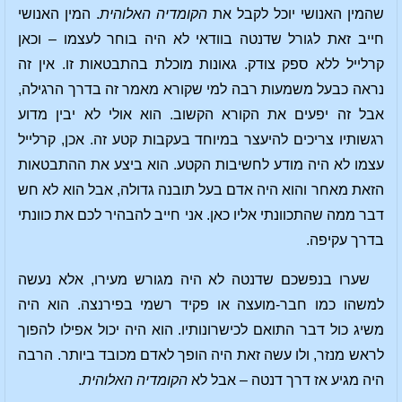
שהמין האנושי יוכל לקבל את
הקומדיה האלוהית
. המין האנושי
חייב זאת לגורל שדנטה בוודאי לא היה בוחר לעצמו – וכאן
קרלייל ללא ספק צודק. גאונות מוכלת בהתבטאות זו. אין זה
נראה כבעל משמעות רבה למי שקורא מאמר זה בדרך הרגילה,
אבל זה יפעים את הקורא הקשוב. הוא אולי לא יבין מדוע
רגשותיו צריכים להיעצר במיוחד בעקבות קטע זה. אכן, קרלייל
עצמו לא היה מודע לחשיבות הקטע. הוא ביצע את ההתבטאות
הזאת מאחר והוא היה אדם בעל תובנה גדולה, אבל הוא לא חש
דבר ממה שהתכוונתי אליו כאן. אני חייב להבהיר לכם את כוונתי
בדרך עקיפה.
שערו בנפשכם שדנטה לא היה מגורש מעירו, אלא נעשה
למשהו כמו חבר-מועצה או פקיד רשמי בפירנצה. הוא היה
משיג כול דבר התואם לכישרונותיו. הוא היה יכול אפילו להפוך
לראש מנזר, ולו עשה זאת היה הופך לאדם מכובד ביותר. הרבה
היה מגיע אז דרך דנטה – אבל לא
הקומדיה האלוהית
.