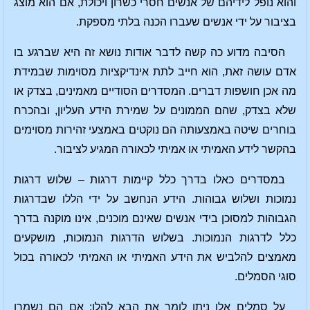
והוא נופל לידיהם של אנשים חסרי כשרון ויכולת, אם הוא מוצג
בציבור על ידי אנשים שעברו הכנה בלתי מספקת.
הסיבה מדוע כה קשה לדבר אודות נושא זה היא שברגע בו
אדם עושה זאת, הוא חייב לתת אינדיקציות מסוימות שבמידת
מה אכן חושפות דברים. המסדרים הסודיים מאמינים, בצדק או
שלא בצדק, שהם הממונים על שמירת הידע העליון, ובהכרח
בוחרים שיטה באמצעותה הם נוקטים באמצעי זהירות מסוימים
בהקשר לידע האמיתי או אמיתי לכאורה המגיע לציבור.
במסדרים כאלו בדרך כלל קיימות דרגות – שלוש דרגות
נמוכות ושלוש גבוהות. הידע הנחשב על ידי הללו שבדרגות
הגבוהות למסוכן בידי אנשים שאינם מוכנים, אינו מוקנה בדרך
כלל לדרגות הנמוכות. בשלוש הדרגות הנמוכות, מושקעים
מאמצים להלביש את הידע האמיתי או האמיתי לכאורה בכול
סוגי הסמלים.
על סמלים אלו ניתן לומר את הבא להלן: אם הם נשמרו