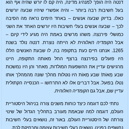
דנטה היה הופך למנהיג מדינה, היה קם לו יורש שהיה אף הוא
בעל חשיבות רבה ביותר – והיה אפשרי שיהיו שבעה יורשים
כאלו. בדיוק שבעה אנשים – באחד הימים נראה מה הסיבה
לכך – שבעה אנשים בעלי חשיבות היו יורשים האחד את השני
כמושלי פירנצה. משהו מרשים באמת היה מגיע לידי קיום –
אבל
הקומדיה האלוהית
לא הייתה נוצרת. דנטה נולד בשנת
1265. אנחנו חיים כעת בתקופה בה, לו שבעת האנשים הללו
היו פועלים בפירנצה ברצף החל מאותה התקופה, היינו
מרגישים עדיין את ההשפעות המולדות, מאחר והן היו נמשכות
שבע מֵאוֹת! שבע מֵאוֹת היו נוטלות מהלך שונה מהמהלך אותו
נטלו בפועל. אבל דברים אלו לא התרחשו – הכנסייה הקתולית
עדיין שם, אבל גם
הקומדיה האלוהית
.
נתתי לכם דוגמה כיצד כוחות משנים צורה בניהול היסטוריית
העולם, דוגמה למה שבאמת מעורב בתהליך הגדול של שינוי
צורתה של היסטוריית העולם. באור זה, נושאים בעלי חשיבות
נחשפים בפנינו, נושאים בעלי חשיבות עצומה ומרחיקת לכת.