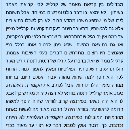
מבדילים בין קריאת מאמר של קרלייל לבין קריאת מאמר
בעיתון – לא ימצאו בו דבר בולט ומרשים במיוחד. אבל תשומת
ליבו של מי שספג משהו ממדע הרוח, לא רק לשכלו כתיאוריה
אלא גם לרגשותיו, תתעורר היטב בעקבות קטע זה. קרלייל מציין
עד כמה אין זה רגיל שבהתרחשויות שנראות כלפי חוץ כמקריות,
ואו גם כתוצאה ממשהו שלא ניתן לפטור אותו בכלל כפי
שאנשים היו רוצים, מתרחשים דברים בעלי חשיבות עצומה.
קרלייל ממחיש זאת בדברו על גורלו של דנטה. דנטה גורש מעיר
הולדתו עקב השקפותיו הפוליטיות ונאלץ להפוך לנווד. הודות
לכך הוא הפך למה שהוא מהווה עבור העולם היום. בהיותו
מנודה מעיר הולדתו הוא הובל לכתוב את
הקומדיה האלוהית
.
כעת, אומר קרלייל, דנטה בוודאי לא רצה להיות מגורש כך! אבל
לו הוא היה נשאר בפירנצה קרוב לוודאי שהיה הופך למשהו
הדומה לראש עיר. בוודאי היה לו הרבה מאוד מה לעשות כאחת
מהדמויות המובילות בפירנצה
, והקומדיה האלוהית
לא הייתה
נכתבת. כך, דנטה אולץ לסבול דבר לא רצוי עד מאוד בכדי