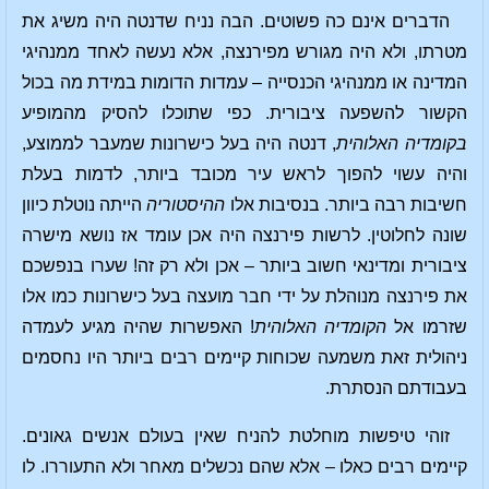
הדברים אינם כה פשוטים. הבה נניח שדנטה היה משיג את
מטרתו, ולא היה מגורש מפירנצה, אלא נעשה לאחד ממנהיגי
המדינה או ממנהיגי הכנסייה – עמדות הדומות במידת מה בכול
הקשור להשפעה ציבורית. כפי שתוכלו להסיק מהמופיע
בקומדיה האלוהית
, דנטה היה בעל כישרונות שמעבר לממוצע,
והיה עשוי להפוך לראש עיר מכובד ביותר, לדמות בעלת
חשיבות רבה ביותר. בנסיבות אלו
ההיסטוריה
הייתה נוטלת כיוון
שונה לחלוטין. לרשות פירנצה היה אכן עומד אז נושא מישרה
ציבורית ומדינאי חשוב ביותר – אכן ולא רק זה! שערו בנפשכם
את פירנצה מנוהלת על ידי חבר מועצה בעל כישרונות כמו אלו
שזרמו אל
הקומדיה האלוהית
! האפשרות שהיה מגיע לעמדה
ניהולית זאת משמעה שכוחות קיימים רבים ביותר היו נחסמים
בעבודתם הנסתרת.
זוהי טיפשות מוחלטת להניח שאין בעולם אנשים גאונים.
קיימים רבים כאלו – אלא שהם נכשלים מאחר ולא התעוררו. לו