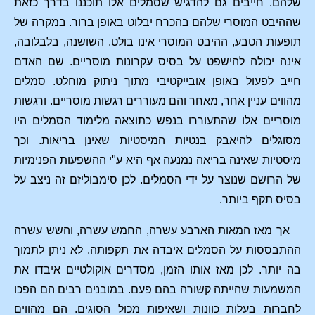
שלהם. חייבים גם להדגיש שסמלים אלו תוכננו בדרך כזאת
שההיבט המוסרי שלהם בהכרח יבלוט באופן ברור. במקרה של
תופעות הטבע, ההיבט המוסרי אינו בולט. השושנה, בלבלובה,
אינה יכולה להישפט על בסיס עקרונות מוסריים. שם האדם
חייב לפעול באופן אובייקטיבי מתוך ניתוק מוחלט. סמלים
מהווים עניין אחר, מאחר והם מעוררים רגשות מוסריים. ורגשות
מוסריים אלו שהתעוררו בנפש כתוצאה מלימוד הסמלים היו
מסוגלים להיאבק בנטיות המיסטיות שאינן בריאות. וכך
מיסטיות שאינה בריאה נמנעה אף היא ע"י ההשפעות הפנימיות
של הרושם שנוצר על ידי הסמלים. לכן סימבוליזם זה ניצב על
בסיס תקף ביותר.
אך מאז המאות הארבע עשרה, החמש עשרה, והשש עשרה
ההתבססות על הסמלים איבדה את תקפותה. לא ניתן לתמוך
בה יותר. לכן מאז אותו הזמן, מסדרים אוקולטיים איבדו את
המשמעות שהייתה קשורה בהם פעם. במובנים רבים הם הפכו
לחברות בעלות כוונות ושאיפות מכול הסוגים. הם מהווים