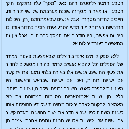
הטבע המטריאליסטים היום כאל "מסך" עליו נחקקים חוקי
הטבע – אז מאחורי מסך זה שוכנת מערבולת של ישויות רוחיות.
חייבים לחדור מסך זה. אבל אנשים שבאמתחתם (רק) היכולות
הנדרשות בעבור לימוד מדעי הטבע אינם יכולים לחדור אותו. לו
היה זה אפשרי, היו חודרים את המסך כבר היום. אבל אין זה
מתאפשר בעזרת יכולות אלו.
ללא ספק קיימים אינדיבידואלים שבאמצעות פענוח אמיתי
של הסמלים יכלו להביא אנשים לרמה בה היו מסוגלים לחדור
את צעיף החושים. אנשים אלו באורח בלתי נמנע יצרו אז קשר
עם ישויות רוחיות, ואכן עם ישויות שבראש וראשונה היו
מעוניינות להפכם לאנשי חשיבה נבונים, פקחים, ושנונים ביותר.
הללו הן ישויות אלמנטאריות מסוימות המכוונות את כול
מאמציהן להקנות לאדם יכולות מסוימות של ידע ההופכות אותו
לשונה משהיה לפני שהוא חדר את צעיף החושים. האדם קשור
עם ישויות אלו. לישויות אלו יש תכונה נוספת אחרת, אמנם הן
הופכות את האדם לפיקח ומעניקות לו יכולות מסוימות של ידע –