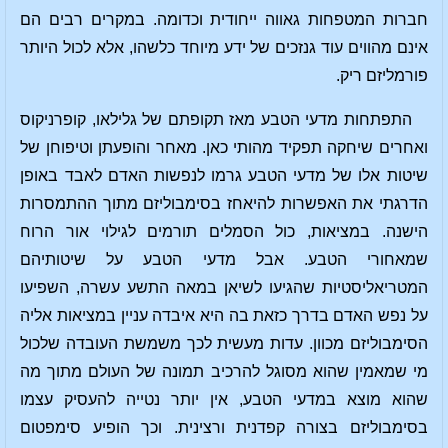
חברות המטפחות גאווה ייחודית וכדומה. במקרים רבים הם
אינם מהווים עוד גנזכים של ידע מיוחד כלשהו, אלא לכול היותר
פורמליזם ריק.
התפתחות מדעי הטבע מאז תקופתם של גלילאו, קופרניקוס
ואחרים שיחקה תפקיד מהותי כאן. מאחר והופעתן וטיפוחן של
שיטות אלו של מדעי הטבע גרמו לנפשות האדם לאבד באופן
הדרגתי את האפשרות להיאחז בסימבוליזם מתוך ההתמסרות
הישנה. במציאות, כול הסמלים תורמים לגילוי אור הרוח
שמאחורי הטבע. אבל מדעי הטבע על שיטותיהם
המטריאליסטיות שהגיעו לשיאן במאה התשע עשרה, השפיעו
על נפש האדם בדרך כזאת בה היא איבדה עניין במציאות אליה
הסימבוליזם מכוון. עדות מעשית לכך משמשת העובדה שלכול
מי שמאמין שהוא מסוגל להרכיב תמונה של העולם מתוך מה
שהוא מוצא במדעי הטבע, אין יותר נטייה להעסיק עצמו
בסימבוליזם בצורה קפדנית ורצינית. וכך הופיע סימפטום