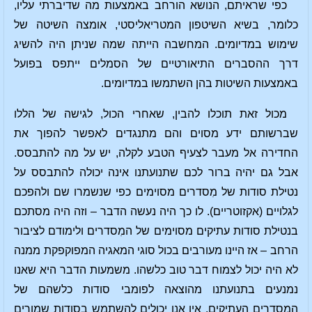
כפי שראיתם, הנושא הורחב באמצעות מה שדיברתי עליו,
כלומר, בשיא השיטפון המטריאליסטי, אומצה השיטה של
שימוש במדיומים. המחשבה הייתה שמה שניתן היה להשיג
דרך ההסברים התיאורטיים של הסמלים ייתפס בפועל
באמצעות השיטות בהן השתמשו במדיומים.
מכול זאת תוכלו להבין, שאחרי הכול, לגישה של הללו
שברשותם ידע מסוים והם מתנגדים לאפשר להפוך את
החדירה אל מעבר לצעיף הטבע לקלה, יש על מה להתבסס.
אבל גם יהיה ברור לכם שתנועתנו אינה יכולה להתבסס על
נטילת סודות של מִסדרים מסוימים כפי שנשמרו שם ולהפכם
לגלויים (אקזוטריים). לו כך היה נעשה הדבר – וזה היה מסתכם
בנטילת סודות עתיקים מסוימים של המִסדרים ולימודם לציבור
הרחב – אז היינו מעורבים בכול סוגי המאגיה המפוקפקת ממנה
לא היה יכול לצמוח דבר טוב כלשהו. משמעות הדבר היא שאנו
נמנעים בתנועתנו מהוצאה לפומבי סודות כלשהם של
המִסדרים העתיקים. אין אנו יכולים להשתמש בסודות שמורים