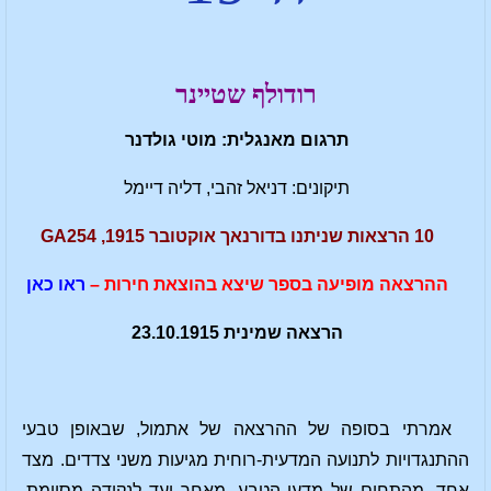
רודולף שטיינר
תרגום מאנגלית: מוטי גולדנר
תיקונים: דניאל זהבי, דליה דיימל
10 הרצאות שניתנו בדורנאך אוקטובר 1915, GA254
ההרצאה מופיעה בספר שיצא בהוצאת חירות –
ראו כאן
הרצאה שמינית 23.10.1915
אמרתי בסופה של ההרצאה של אתמול, שבאופן טבעי
ההתנגדויות לתנועה המדעית-רוחית מגיעות משני צדדים. מצד
אחד, מהתחום של מדעי הטבע, מאחר ועד לנקודה מסוימת,