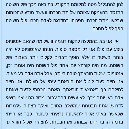
להן להתגלגל מטה למקומם המקורי. כתוצאה מכך פול השוטה
התנסה בהעמקה עצומה של תת-הכרתו ונעשה מודע שהכוחות
שבקעו מתת-הכרתו הפכוהו בהדרגה לאדם חכם. פול השוטה
הפך לפול החכם.
אין אני בא בהמלצה לחקות דוגמה זו של מה שהאב אנטוניוס
ביצע עם פול! אני רק מספר סיפור. הניחו שאנטוניוס לא היה
בוחר בשיטה זו אלא הופך דברים לקלים יותר בעבור פול
השוטה. מה היה קורה? יום אחד פול השוטה היה אומר: "כן,
אנטוניוס, שיטת הוראתך טובה ביותר, אבל אתה אדם רע מאוד.
אני חייב כעת ליטול את הוראתך עימי אל העולם. אני חייב
להילחם בך באמצעות הוראתך, מאחר ונוכחתי לדעת שאתה
אדם רע. יותר מכך, לא עשית דבר עבורי מכול מה שאני רשאי
לדרוש. אתה הבטחת שמשלב מסוים ואילך תצהיר שלמרות
שכאשר באתי אליך לראשונה נראיתי כשוטה, כבר אז הייתי
ברמה הרבה יותר גבוהה. ואז הבטחת להצהיר שכול הוראתך