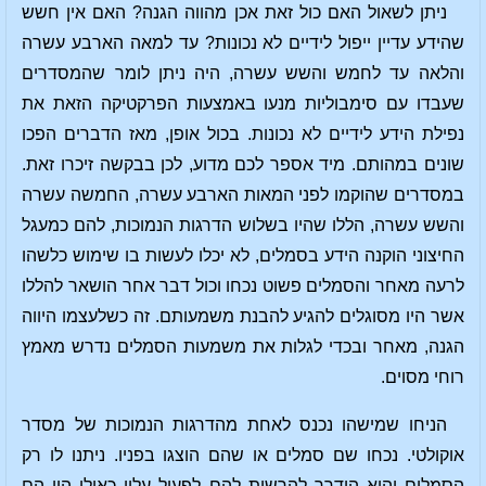
ניתן לשאול האם כול זאת אכן מהווה הגנה? האם אין חשש
שהידע עדיין ייפול לידיים לא נכונות? עד למאה הארבע עשרה
והלאה עד לחמש והשש עשרה, היה ניתן לומר שהמסדרים
שעבדו עם סימבוליות מנעו באמצעות הפרקטיקה הזאת את
נפילת הידע לידיים לא נכונות. בכול אופן, מאז הדברים הפכו
שונים במהותם. מיד אספר לכם מדוע, לכן בבקשה זיכרו זאת.
במסדרים שהוקמו לפני המאות הארבע עשרה, החמשה עשרה
והשש עשרה, הללו שהיו בשלוש הדרגות הנמוכות, להם כמעגל
החיצוני הוקנה הידע בסמלים, לא יכלו לעשות בו שימוש כלשהו
לרעה מאחר והסמלים פשוט נכחו וכול דבר אחר הושאר להללו
אשר היו מסוגלים להגיע להבנת משמעותם. זה כשלעצמו היווה
הגנה, מאחר ובכדי לגלות את משמעות הסמלים נדרש מאמץ
רוחי מסוים.
הניחו שמישהו נכנס לאחת מהדרגות הנמוכות של מסדר
אוקולטי. נכחו שם סמלים או שהם הוצגו בפניו. ניתנו לו רק
הסמלים והוא הודרך להרשות להם לפעול עליו כאילו היו הם