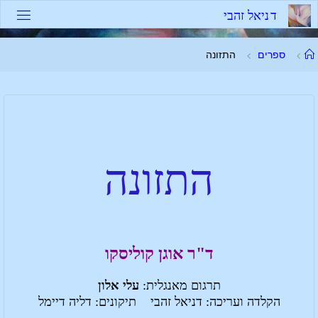
ד
נ
י
א
ל
ז
ה
ב
י
ספרים
התזונה
התזונה
ד"ר אוגן קוליסקו
תרגום מאנגלית:
עלי אלון
הקלדה ועריכה: דניאל זהבי תיקונים: דליה דיימל