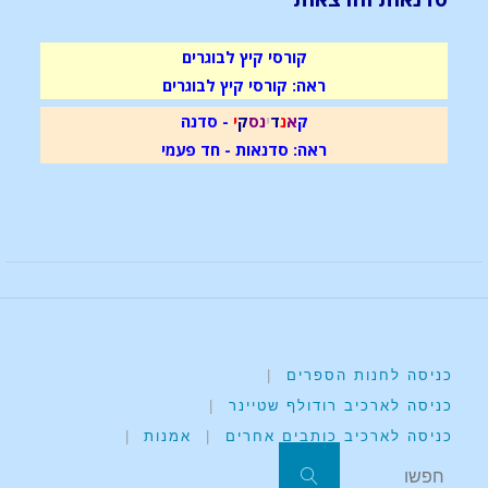
קורסי קיץ לבוגרים
ראה: קורסי קיץ לבוגרים
ק
א
נ
ד
י
נ
ס
ק
י
- סדנה
ראה: סדנאות - חד פעמי
כניסה לחנות הספרים
|
כניסה לארכיב רודולף שטיינר
|
כניסה לארכיב כותבים אחרים
|
אמנות
|