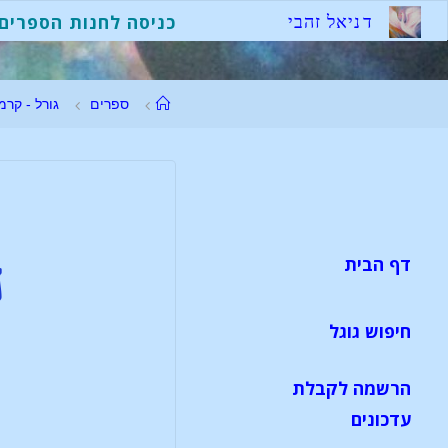
ד
נ
י
א
ל
ז
ה
ב
י
כניסה לחנות הספרים
ספרים
גורל - קרמ
ה
דף הבית
חיפוש גוגל
הרשמה לקבלת
עדכונים