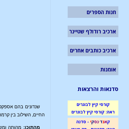
חנות הספרים
ארכיב רודולף שטיינר
ארכיב כותבים אחרים
אומנות
סדנאות והרצאות
קורסי קיץ לבוגרים
שנדונים בהם אספקטי
ראה: קורסי קיץ לבוגרים
החיים, השילוב בין קרמה
ק
א
נ
ד
י
נ
ס
ק
י
- סדנה
מהתוכן:
מהותה ומשמע
ראה: סדנאות - חד פעמי