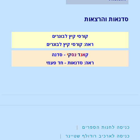
סדנאות והרצאות
קורסי קיץ לבוגרים
ראה: קורסי קיץ לבוגרים
ק
א
נ
ד
י
נ
ס
ק
י
- סדנה
ראה: סדנאות - חד פעמי
כניסה לחנות הספרים
|
כניסה לארכיב רודולף שטיינר
|