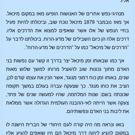
אליו.
מנהיגי-נפש אחרים של האנושות הופיעו מאז במקום מיכאל.
אך מאז נובמבר 1879 מיכאל נוכח שוב, וביכולתו להיות פעיל
בחיי הנפש של אלו אשר שואפים למצוא את הדרכים אליו.
דרכים אלה הן כיום השבילים של מדע-הרוח. ביכולתנו לדבר על
"הדרכים של מיכאל" כמו על "הדרכים של מדע-הרוח".
אך כמו שבאותו זמן מיכאל יצר בדרך זו קשר עם נפשות בני
האדם מתוך נכונות שוב להאציל מרוחו למשך שלוש מאות
שנים, באותו זמן כוח דמוני מנוגד, אשר הכין את עצמו קודם לכן,
הציב את כוחו מנגד. כך שצעקה עברה בעולם במשך תקופה
שכונתה בשם: שנות המלחמה, שהיו למעשה שנים של פחד,
צעקה אשר הייתה לאי-ההבנה העולמית הגדולה אשר ממלאת
את ליבות בני האדם ונפשותיהם.
בואו ונראה מה היה קורה לעם היהודי של הברית הישנה לוּ
במקום להגיע ליהוה דרך מיכאל הם היו שואפים להגיע אליו