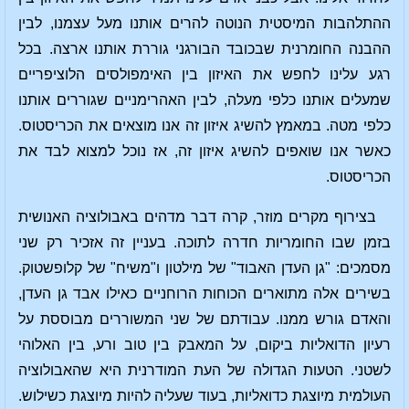
ההתלהבות המיסטית הנוטה להרים אותנו מעל עצמנו, לבין
ההבנה החומרנית שבכובד הבורגני גוררת אותנו ארצה. בכל
רגע עלינו לחפש את האיזון בין האימפולסים הלוציפריים
שמעלים אותנו כלפי מעלה, לבין האהרימניים שגוררים אותנו
כלפי מטה. במאמץ להשיג איזון זה אנו מוצאים את הכריסטוס.
כאשר אנו שואפים להשיג איזון זה, אז נוכל למצוא לבד את
הכריסטוס.
בצירוף מקרים מוזר, קרה דבר מדהים באבולוציה האנושית
בזמן שבו החומריות חדרה לתוכה. בעניין זה אזכיר רק שני
מסמכים: "גן העדן האבוד" של מילטון ו"משיח" של קלופשטוק.
בשירים אלה מתוארים הכוחות הרוחניים כאילו אבד גן העדן,
והאדם גורש ממנו. עבודתם של שני המשוררים מבוססת על
רעיון הדואליות ביקום, על המאבק בין טוב ורע, בין האלוהי
לשטני. הטעות הגדולה של העת המודרנית היא שהאבולוציה
העולמית מיוצגת כדואליות, בעוד שעליה להיות מיוצגת כשילוש.