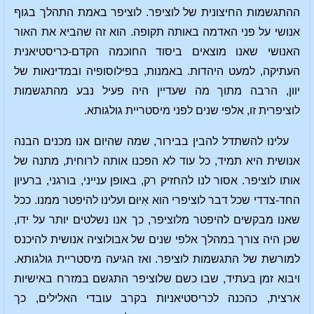
ההתגשמות החיצונית של לוציפר. לוציפר באמת התהלך בגוף
אנושי על פני האדמה באותה תקופה. הוא זה שהביא את האור
האנושי שאנו מוצאים ביסוד החוכמה הקדם-כריסטיאנית
העתיקה, למעט היהדות. באמנות, בפילוסופיה ובמדינאות של
יוון, הרבה מתוך מה שעדיין היה פעיל נבע מהתגשמות
לוציפרית זו, אלפי שנים לפני מיסטריית גולגותא.
עלינו להשתדל להבין בבירור, שמה שהיום אנו מכנים הבנה
אנושית היא תמיד, כל עוד לא הפכנו אותה לרוחית, מתנה של
אותו לוציפר. אסור לנו להחזיק רק, באופן ענייני, בורגני, ברעיון
החד-צדדי שכל דבר לוציפרי הוא אִיוּם ועלינו להיפטר ממנו. ככל
שאנו מבקשים להיפטר מלוציפר, כך אנו נשלטים יותר על ידו,
שכן היה צורך במהלך אלפי שנים של אבולוציה אנושית להיכנס
למורשת של התגשמות לוציפר. ואז הגיעה מיסטריית גולגותא.
ויבוא זמן בעתיד, שבו כשם שלוציפר התגשם במזרח באישיות
ארצית, כהכנה לכריסטיאניות בקרב עובדי האלילים, כך