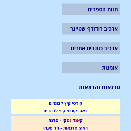
חנות הספרים
ארכיב רודולף שטיינר
ארכיב כותבים אחרים
אומנות
סדנאות והרצאות
קורסי קיץ לבוגרים
ראה: קורסי קיץ לבוגרים
ק
א
נ
ד
י
נ
ס
ק
י
- סדנה
ראה: סדנאות - חד פעמי