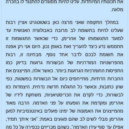
את תכונותיו המיוחדות. עלינו להיות מסוגלים להתנגד לו בהכרה
מלאה.
במהלך התקופה שאני מרצה כאן בשטוטגרט אציין רבות
שעלינו להיות בתשומת לב מרובה באבולוציה האנושית עד
למועד התגשמותו של אהרימן, כדי שכאשר התגשמות זו
תתממש נדע כיצד להעריך זאת באופן נכון. היום אני רק אפנה
את תשומת לבכם לדבר אחד נוסף. מבחינה זו, רבות
מהפרשנויות המודרניות של הבשורות גרועות בדיוק כמו
התפיסות החומרניות הגרועות ביותר. כאשר אלה, המייצגים את
החברות הדתיות, מתייחסים כיום אל הבשורות בפשטות, כפי
שהן כתובות, וכאשר כל התגלות חדשה נדחית, היצמדות כזו
לבשורות, כדי לקדם את הכריסטיאניות, משחקת לידיו של
אהרימן ומקדמת את הופעתו על פני האדמה. הרבה מאוד
מהמייצגים את האמונות של ימינו פועלים באינטנסיביות למען
אהרימן מבלי לשים לב שהם פוגעים באמת: "אני איתך תמיד,
אפילו עד סוף עידן האדמה", כשהם מכריזים ככפירה על כל מה