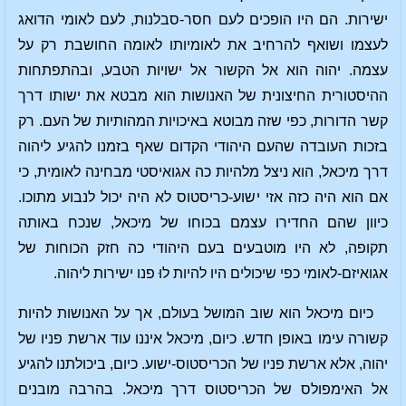
ישירות. הם היו הופכים לעם חסר-סבלנות, לעם לאומי הדואג
לעצמו ושואף להרחיב את לאומיותו לאומה החושבת רק על
עצמה. יהוה הוא אל הקשור אל ישויות הטבע, ובהתפתחות
ההיסטורית החיצונית של האנושות הוא מבטא את ישותו דרך
קשר הדורות, כפי שזה מבוטא באיכויות המהותיות של העם. רק
בזכות העובדה שהעם היהודי הקדום שאף בזמנו להגיע ליהוה
דרך מיכאל, הוא ניצל מלהיות כה אגואיסטי מבחינה לאומית, כי
אם הוא היה כזה אזי ישוע-כריסטוס לא היה יכול לנבוע מתוכו.
כיוון שהם החדירו עצמם בכוחו של מיכאל, שנכח באותה
תקופה, לא היו מוטבעים בעם היהודי כה חזק הכוחות של
אגואיזם-לאומי כפי שיכולים היו להיות לוּ פנו ישירות ליהוה.
כיום מיכאל הוא שוב המושל בעולם, אך על האנושות להיות
קשורה עימו באופן חדש. כיום, מיכאל איננו עוד ארשת פניו של
יהוה, אלא ארשת פניו של הכריסטוס-ישוע. כיום, ביכולתנו להגיע
אל האימפולס של הכריסטוס דרך מיכאל. בהרבה מובנים