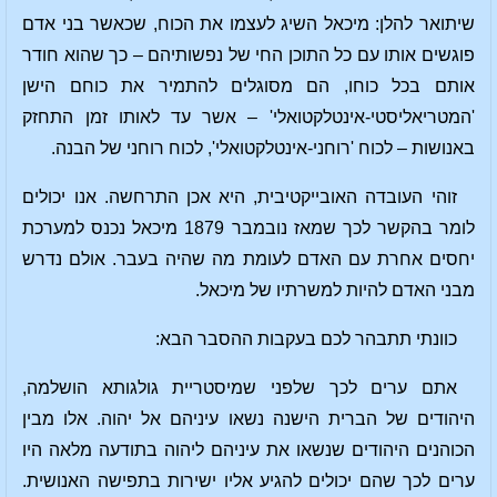
שיתואר להלן: מיכאל השיג לעצמו את הכוח, שכאשר בני אדם
פוגשים אותו עם כל התוכן החי של נפשותיהם – כך שהוא חודר
אותם בכל כוחו, הם מסוגלים להתמיר את כוחם הישן
'המטריאליסטי-אינטלקטואלי' – אשר עד לאותו זמן התחזק
באנושות – לכוח 'רוחני-אינטלקטואלי', לכוח רוחני של הבנה.
זוהי העובדה האובייקטיבית, היא אכן התרחשה. אנו יכולים
לומר בהקשר לכך שמאז נובמבר 1879 מיכאל נכנס למערכת
יחסים אחרת עם האדם לעומת מה שהיה בעבר. אולם נדרש
מבני האדם להיות למשרתיו של מיכאל.
כוונתי תתבהר לכם בעקבות ההסבר הבא:
אתם ערים לכך שלפני שמיסטריית גולגותא הושלמה,
היהודים של הברית הישנה נשאו עיניהם אל יהוה. אלו מבין
הכוהנים היהודים שנשאו את עיניהם ליהוה בתודעה מלאה היו
ערים לכך שהם יכולים להגיע אליו ישירות בתפישה האנושית.