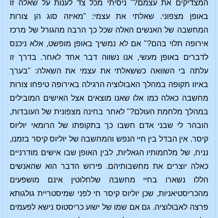
המצדיקים את עצמם?" ניסיתי מכל צד לענות על שאלה זו
באופן מצפוני. שאלתי את עצמי: "מאיזה סוג הן צורות
המחשבה של האנשים האלה שכל כך הרבה מהגורל של מרכז
אירופה תלוי בהם?" אם לא נמשיך באופן מופשט, אלא ניכנס
לדברים באופן מעשי, אנו נשווה דבר אחד לאחר. בדרך זו
עלתה בי השוואה כששאלתי את עצמי את השאלה: "בערך
באיזו תקופה במהלך האבולוציה הרגילה באירופה טיפחו צורות
מחשבה כאלה כמו אלו שאנו מוצאים אצל האישים המובילים
במהלך מלחמת העולם?" לאחר בחינה מצפונית של העובדות,
הובהר לי שבני אדם חשבו כך בתקופתו של הרומאי יוליוס
קיסר. אין הבדל בין חיי הנפש והמחשבה של יוליוס קיסר בזמנו,
נניח, של מלחמותיו הגאליות, לבין האופן שבו אישים מודרניים
כאלה יוצרים את מחשבותיהם. פירוש הדבר הוא שהאנשים
הללו נשארו בחיי מחשבה שלחלוטין אינם מושפעים
מהכריסטיאניות, שכן יוליוס קיסר חי לפני שמיסטריית גולגותא
פרצה לאבולוציה. גם אם שמו של ישוע כריסטוס נישא לפעמים