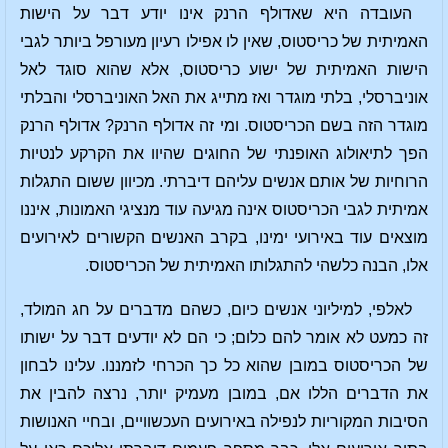
העובדה היא שאדולף הרנק אינו יודע דבר על הישות
האמיתית של כריסטוס, שאין לו אפילו רעיון מעורפל ביותר לגבי
הישות האמיתית של ישוע כריסטוס, אלא שהוא סוגד לאל
אוניברסלי, בלתי מוגדר ואז מתייג את האל האוניברסלי והבלתי
מוגדר הזה בשם הכריסטוס. ומי זה אדולף הרנק? אדולף הרנק
הפך לתיאולוג האופנתי של החוגים שהיוו את הקרקע לנטיות
הרוחיות של אותם אנשים עליהם דיברתי. מכיוון ששום התגלות
אמיתית לגבי הכריסטוס אינה מגיעה עוד מנציגי האמונות, איננו
מוצאים עוד באירועי ימינו, בקרב האנשים הקשורים לאירועים
אלו, הבנה כלשהי להתגלותו האמיתית של הכריסטוס.
לאלפי, למיליוני אנשים כיום, כשהם מדברים על חג המולד,
זה כמעט לא אומר להם כלום; כי הם לא יודעים דבר על ישותו
של הכריסטוס במובן שהוא כל כך הכרחי לזמננו. עלינו לבחון
את הדברים הללו אם, במובן מעמיק יותר, נרצה להבין את
הסיבות המקוריות לנפילה באירועים העכשוויים, ובחיי האנושות