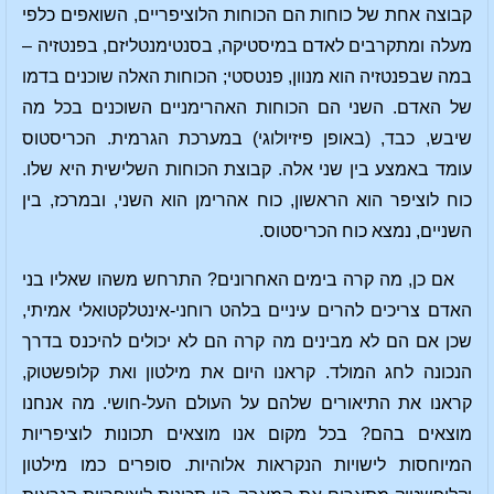
קבוצה אחת של כוחות הם הכוחות הלוציפריים, השואפים כלפי
מעלה ומתקרבים לאדם במיסטיקה, בסנטימנטליזם, בפנטזיה –
במה שבפנטזיה הוא מנוון, פנטסטי; הכוחות האלה שוכנים בדמו
של האדם. השני הם הכוחות האהרימניים השוכנים בכל מה
שיבש, כבד, (באופן פיזיולוגי) במערכת הגרמית. הכריסטוס
עומד באמצע בין שני אלה. קבוצת הכוחות השלישית היא שלו.
כוח לוציפר הוא הראשון, כוח אהרימן הוא השני, ובמרכז, בין
השניים, נמצא כוח הכריסטוס.
אם כן, מה קרה בימים האחרונים? התרחש משהו שאליו בני
האדם צריכים להרים עיניים בלהט רוחני-אינטלקטואלי אמיתי,
שכן אם הם לא מבינים מה קרה הם לא יכולים להיכנס בדרך
הנכונה לחג המולד. קראנו היום את מילטון ואת קלופשטוק,
קראנו את התיאורים שלהם על העולם העל-חושי. מה אנחנו
מוצאים בהם? בכל מקום אנו מוצאים תכונות לוציפריות
המיוחסות לישויות הנקראות אלוהיות. סופרים כמו מילטון