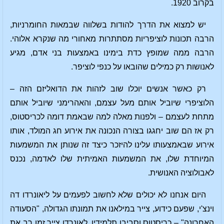
בקרוב 1920.
יש למצוא את הדרך להודות בשלווה שבמאות החומרניות,
הרבה תכונות לוציפריות מסתתרות מאחורי מה שנקרא אלוהי.
הרבה ממה שמופץ כדת בימינו באמצעות בני אדם, מגיע
לאנושות רק כמילים שהובאו על כנפי לוציפר.
רק כאשר אנשים יוכלו שוב לזהות את הדואליזם הזה –
הלוציפרי שיוביל אותם מעל עצמם, והאהרימני שיוביל אותם
מתחת לעצמם – ולפנות מאלה למה שבאמת דומה לכריסטוס,
רק אז הם שוב יחגגו בצורה הנכונה את אירוע חג המולד, אותו
אירוע שבאמצעותו עלינו להיזכר כיצד זה שנותן את המשמעות
המיוחדת שלו, את המשמעות האמיתית שלו לאדמה, נכנס
לאבולוציה האנושית.
היום אנחנו לא יכולים שלא לחשוב לפעמים על ליאונרדו דה
וינצ'י, שפעם כידוע, צייר במילאנו את תמונתו הגדולה, "הסעודה
האחרונה" – כריסטוס וסביבו תלמידיו. לאונרדו צייר זמן רב את