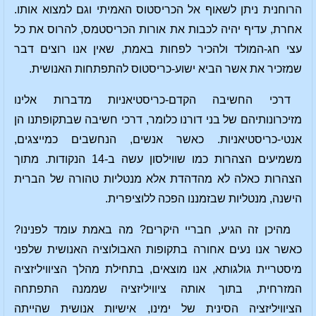
הרוחנית ניתן לשאוף אל הכריסטוס האמיתי וגם למצוא אותו.
אחרת, עדיף יהיה לכבות את אורות הכריסטמס, להרוס את כל
עצי חג-המולד ולהכיר לפחות באמת, שאין אנו רוצים דבר
שמזכיר את אשר הביא ישוע-כריסטוס להתפתחות האנושית.
דרכי החשיבה הקדם-כריסטיאניות מדברות אלינו
מזיכרונותיהם של בני דורנו כלומר, דרכי חשיבה שבתקופתנו הן
אנטי-כריסטיאניות. כאשר אנשים, הנחשבים כמייצגים,
משמיעים הצהרות כמו שווילסון עשה ב-14 הנקודות. מתוך
הצהרות כאלה לא מהדהדת אלא מנטליות טהורה של הברית
הישנה, ​​מנטליות שבזמננו הפכה ללוציפרית.
מהיכן זה הגיע, חבריי היקרים? מה באמת עומד לפנינו?
כאשר אנו נעים אחורה בתקופות האבולוציה האנושית שלפני
מיסטריית גולגותא, אנו מוצאים, בתחילת מהלך הציוויליזציה
המזרחית, בתוך אותה ציוויליזציה שממנה התפתחה
הציוויליזציה הסינית של ימינו, אישיות אנושית שהייתה