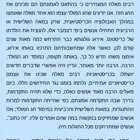
רבים מאלה המצהירים כי בהתאם לאמונתם הם מכינים את
החג הזה. אנו יודעים שחג המולד עצמו הוא אחד מאלה שאומצו
במהלך האבולוציה הכריסטיאנית, שרק במאה השלישית או
הרביעית התחילו אנשים בימי דצמבר אלו, להנציח את הולדתו
של כריסטוס. אירוע גולגותא כבר התרחש כמה מאות שנים
קודם לכן, כאשר אלה שמחשבותיהם התרכזו באותו אירוע,
אימצו משהו חדש כל כך, באותה תקופה, כמוסד חג המולד.
הרבה, הרבה יותר מאוחר, עדיין היה אפשרי שדברים חדשים
יושתלו בכריסטיאניות. רבים מאלה שכינו את עצמם
כריסטיאניים אמיתיים, נלחמו בזמנו נגד החידושים הללו. כיום
פועלים הרבה מאוד אנשים כאלה, כדי שלא תהיה התקדמות,
בדרך שבה התקדמה אמונתם, כפי שהייתה התקדמות למרות
ההתנגדות, במאות השלישית והרביעית במיסוד חג המולד; אלו
אנשים שמחזיקים בנוקשות במה שהם אומרים עליו: "זה כתוב",
אנשים שמתרחקים מכל התגלות חיה.