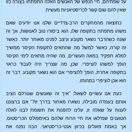
על שפתיהם, חיי הנפש של האנשים האלה התפתחו בצורה כזו
שאין להם שום קשר לכריסטיאניות מעשית.
כתוצאה מהמחקרים הרב-צדדיים שלנו אנו יודעים שאם
משהו מתפתח בתקופה שלו, הוא ביסודו טוב לאנושות, אך זה
שונה כשהדבר נשאר מקובע וניצב לפנינו מאוחר יותר. כאשר
זה קורה, כאשר למשל מה שהתאים לתקופת הקיסר ממשיך
למלא תפקיד במאה העשרים, מה שהיה מתאים לימי הקיסר
הופך למשהו לוציפרי. שכן, מה שצריך היה לעבוד כראוי
בתקופה אחרת, הופך ללוציפרי אם הוא נשאר מקובע. דבר זה
הוא אכן לוציפרי במהותו.
כעת אנו עשויים לשאול: "איך זה שאנשים שגורלם הציב
אותם בעמדה מובילה, נשארו מאחור בדרך זו?" אם ברצוננו
לענות על שאלה זו, עלינו להפנות את תשומת לבנו לאלה
הטוענים שמילאו את חיי הרוח שלהם באימפולס הכריסטוס,
אך באמת פועלים בכיוון אנטי-כריסטיאני. הבה נפנה את