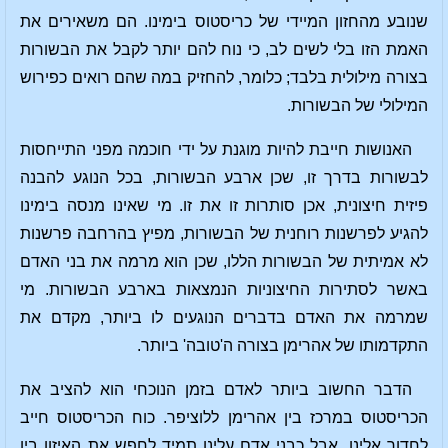
שנובע מהחזון המיידי של כריסטוס בימינו. הם משאירים את
האמת הזו בלי לשים לב, כי נוח להם יותר לקבל את הבשורות
בצורה מילולית בלבד; כלומר, להחזיק במה שהם רואים כפירוש
המילולי של הבשורות.
האנושות חייבת להיות מוגנת על ידי חוכמה מפני התייחסות
לבשורות בדרך זו, שכן ארבע הבשורות, בכל הנוגע להבנה
פיזית חיצונית, אכן סותרות זו את זו. מי שאינו מנסה בימינו
להגיע לפרשנות רוחנית של הבשורות, מפיץ בהרחבה פרשנות
לא אמיתית של הבשורות הללו, שכן הוא מרמה את בני האדם
באשר לסתירות החיצוניות הנמצאות בארבע הבשורות. מי
שמרמה את האדם בדברים הנוגעים לו ביותר, מקדם את
התקדמותו של אהרימן בצורה ה'טובה' ביותר.
הדבר החשוב ביותר לאדם בזמן הנוכחי הוא להציב את
הכריסטוס במרכז בין אהרימן ללוציפר. כוח הכריסטוס חייב
לחדור אלינו. אבל כבני אדם עלינו תמיד לחפש את האיזון בין