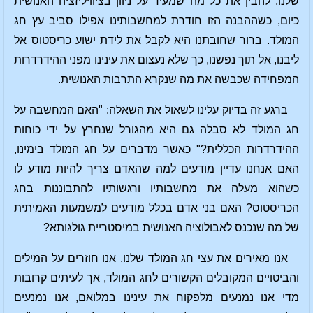
שלנו, להבין את כל מה שמעיד על ניוון בציוויליזציה האנושית
כיום, כשההבנה הזו חודרת למחשבותינו אפילו סביב עץ חג
המולד. ברור שחובתנו היא לקבל את לידת ישוע כריסטוס אל
ליבנו, אל תוך נפשנו, כך שלא נעצום את עינינו מפני ההידרדרות
המפחידה שכבשה את מה שנקרא התרבות האנושית.
ברגע זה בדיוק עלינו לשאול את השאלה: "האם המחשבה על
חג המולד לא סבלה גם היא מהגורל שנחרץ על ידי כוחות
ההידרדרות הכללית?" כאשר מדברים על חג המולד בימינו,
האם אנחנו עדיין מודעים למה שהאדם צריך להיות מודע לו
כשהוא מעלה את מחשבותיו ורגשותיו להתבוננות בחג
הכריסטוס? האם בני אדם בכלל מודעים למשמעות האמיתית
של מה שנכנס לאבולוציה האנושית במיסטריית גולגותא?
אנו מאירים את עצי חג המולד שלנו, אנו חוזרים על המילים
והביטויים המקובלים הקשורים לחג המולד, אך לעיתים קרובות
מדי אנו נמנעים מלפקוח את עינינו במלואם, אנו נמנעים