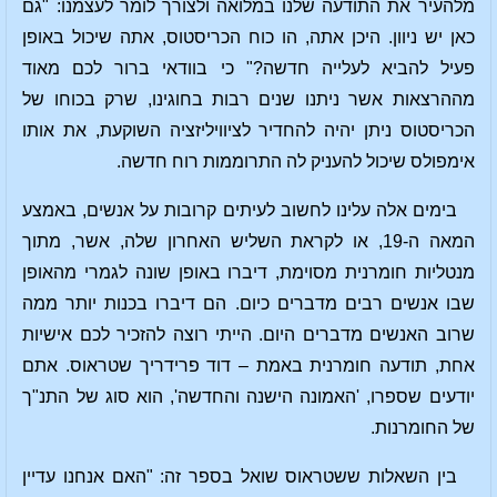
מלהעיר את התודעה שלנו במלואה ולצורך לומר לעצמנו: "גם
כאן יש ניוון. היכן אתה, הו כוח הכריסטוס, אתה שיכול באופן
פעיל להביא לעלייה חדשה?" כי בוודאי ברור לכם מאוד
מההרצאות אשר ניתנו שנים רבות בחוגינו, שרק בכוחו של
הכריסטוס ניתן יהיה להחדיר לציוויליזציה השוקעת, את אותו
אימפולס שיכול להעניק לה התרוממות רוח חדשה.
בימים אלה עלינו לחשוב לעיתים קרובות על אנשים, באמצע
המאה ה-19, או לקראת השליש האחרון שלה, אשר, מתוך
מנטליות חומרנית מסוימת, דיברו באופן שונה לגמרי מהאופן
שבו אנשים רבים מדברים כיום. הם דיברו בכנות יותר ממה
שרוב האנשים מדברים היום. הייתי רוצה להזכיר לכם אישיות
אחת, תודעה חומרנית באמת – דוד פרידריך שטראוס. אתם
יודעים שספרו, 'האמונה הישנה והחדשה', הוא סוג של התנ"ך
של החומרנות.
בין השאלות ששטראוס שואל בספר זה: "האם אנחנו עדיין