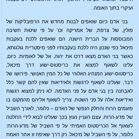
ועיקרי בתוך האומה.
בני אדם כיום שואפים לבנות מחדש את הרפובליקות של
פולין, של צרפת, של אמריקה וכו' על פי שיטות חשיבה
המבוססות על הברית הישנה. הם שואפים ללכת בעקבות
מיכאל כפי שנכון היה ללכת בעקבותיו לפני מיסטריית גולגותא,
כאשר בני האדם מצאו דרכו את יהוה, אל של לאומיות. כיום,
עלינו לשאוף למצוא את כריסטוס-ישוע דרך מיכאל,
כריסטוס-ישוע המנהיג האלוהי של כל המין האנושי. פירושו של
דבר, שעלינו לשאוף לרגשות ולאידיאות שאין להם קשר כלל
לאבחנה בין בני אדם על פני האדמה. לא ניתן למצוא רגשות
ואידיאות אלה על פני השטח. צריך לשאוף אליהם מהמקום בו
פועמים הרוח והחלק הנפשי של האדם – כלומר, לאורך השביל
של מדע-הרוח. עצם העניין נעוץ בכך שעלינו לבוא לידי החלטה
לשאוף אל הכריסטוס האמיתי על פי השביל של מדע-הרוח:
כלומר, על פי השביל של מיכאל. רק דרך שאיפה זו אחר האמת