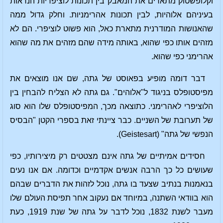
וקלופשטוק מתארים את המאבק בין תכונות לוציפריות הנראות
בעיניהם אלוהיות, לבין תכונות אהרימניות. וחלק גדול ממה
שהאנושות המודרנית מתארת ​​כאל, הוא פשוט לוציפרי. הם לא
מזהים אותו כפי שהוא, באותה מידה שהם מזהים את מה שהוא
אהרימני כפי שהוא.
דבר דומה מופיע בפאוסט של גתה, שם אנו מוצאים את
מפיסטופלס בניגוד ל"אלוהים". גם גתה לא הצליח להבחין בין
הלוציפרי לאהרימני. כתוצאה מכך, המפיסטופלס שלו הוא סוג
של תערובת של השניים. כבר ציינתי זאת בספרי הקטן "הבסיס
הנפשי של גתה" (Geistesart).
חסידים אמיתיים של גתה אינם מצטטים רק מיצירותיו, כפי
שעושים כל כך הרבה אנשים אקדמיים וכדומה. אם אנו נעים
בנאמנות בנתיב שצעד בו גתה, נוכל לזהות את הדברים שבהם
הוא בוודאי השתנה, במיוחד אם נעקוב אחר תפיסת העולם שלו
מעבר לשנת 1832, נוכל לדבר על גתה של שנת 1919, כעת