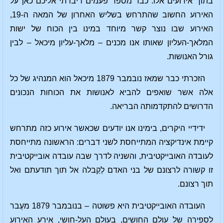
בתוך אירועים אלו. כבר מספר פעמים דיברתי אליכם כאן על
האירוע החשוב שהתרחש בשליש האחרון של המאה ה-19,
האירוע שבו נוצר קשר מיוחד במינו בין הכוח של ישות
המלאך-העליון שאותו אנו מכנים – מלאך-עליון מיכאל – לבין
גורל האנושות.
הזכרתי כבר שמאז נובמבר 1879 מיכאל הוא המנהיג של כל
אלה אשר שואפים להביא לאנושות את הכוחות הנכונים
הדרושים להתקדמותה הבריאה.
ידידיי היקרים, בימינו אנו יודעים שכאשר אירוע כזה מתרחש
קיימת אינדיקציה המתייחסת לשני דברים: הראשונה מתייחסת
לעובדה האובייקטיבית, והשניה לדרך שבה עובדה אובייקטיבית
זו קשורה לרצונם של בני האדם לְקַבלה אל תוך תודעתם ואל
תוך רצונם.
העובדה האובייקטיבית היא פשוטה – בנובמבר 1879 מעֶבר
לספירה של עולם החושים, בעולם העל-חושי, אירע האירוע