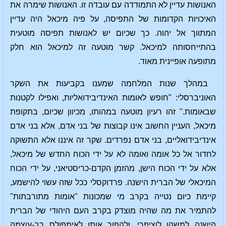
האנושות עדיין לא התמודדה עם עובדה זו. האנושות שימרה את
האיכויות הקדומות של התפיסה, על פיה מיכאל היה עדיין
המתווך אל יהוה. כך שכיום יש לאנושות תפיסה מוטעית
בהתייחסותה למיכאל. קשר מוטעה זה למיכאל הוא חלק
מתופעה אופיינית מאוד.
במהלך שנות המלחמה שמענו בקביעות את השקר
האוניברסלי: "חופש לאומות האינדיבידואליות, ואפילו לקטנות
שבאומות." זהו רעיון מוטעה במהותו, מכיוון שכיום, בתקופת
מיכאל, העניין החשוב אינו קבוצות של בני אדם, אלא בני אדם
אינדיבידואליים, בני אדם נפרדים. שקר זה איננו אלא התשוקה
לחדור אל כל אומה ואומה לא על ידי הכוח החדש של מיכאל,
אלא על ידי הכוח הישן, מהזמן הקדם-כריסטיאני, על ידי הכוח
המיכאלי של הברית הישנה. פרדוקסלי ככל שזה עשוי להישמע,
קיימת כיום נטייה בקרב מי שמכונות "אומות מתורבתות"
להתמיר את מה שהיה מוצדק בקרב העם היהודי של הברית
הישנה למשהו לוציפרי, ולהפוך אותו לאימפולס רב-עוצמה