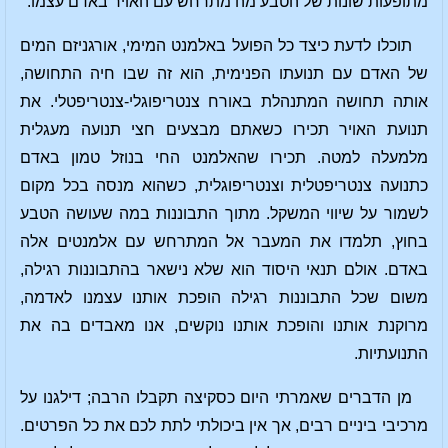
מתופעות שונות של הטבע מה מתרחש עם האויר באדם עצמו.
תוכלו לדעת כיצד כל הפועל באלמנט המימי, אורגניזם המים
של האדם עם תנועתו הפנימית, הוא זה שבו חיה התחושה,
אותה תחושה המתנהלת באורח צנטריפוגלי-צנטריפטלי. את
תנועת האויר תכירו כשאתם מבצעים חצי תנועה מעגלית
מלמעלה למטה. תכירו שהאלמנט החי בנוזל טמון באדם
כתנועה צנטריפטלית וצנטריפוגלית, כשהוא מנסה בכל מקום
לשמור על שיווי המשקל. מתוך התבוננות במה שעושה הטבע
בחוץ, תלמדו את המעבר אל המתרחש עם אלמנטים אלה
באדם. אולם תנאי היסוד הוא שלא נישאר בהתבוננות רגילה,
משום שכל התבוננות רגילה הופכת אותנו עצמנו לאדמה,
מרוקנת אותנו והופכת אותנו נוקשים, אנו מאבדים בה את
התנועתיות.
מן הדברים שאמרתי היום כסקיצה תקבלו הרבה; דילגנו על
מרכיבי ביניים רבים, אך אין ביכולתי לתת לכם את כל הפרטים.