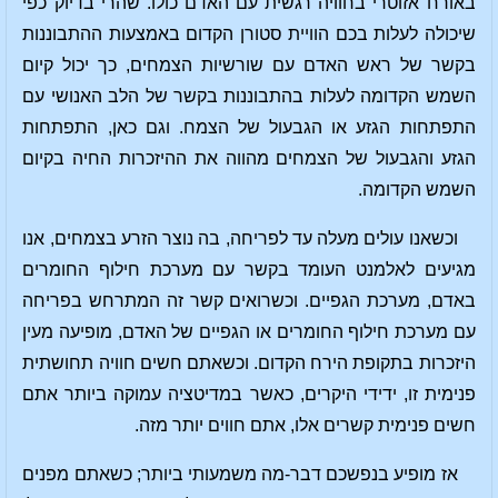
באורח אזוטרי בחוויה רגשית עם האדם כולו. שהרי בדיוק כפי
שיכולה לעלות בכם הוויית סטורן הקדום באמצעות ההתבוננות
בקשר של ראש האדם עם שורשיות הצמחים, כך יכול קיום
השמש הקדומה לעלות בהתבוננות בקשר של הלב האנושי עם
התפתחות הגזע או הגבעול של הצמח. וגם כאן, התפתחות
הגזע והגבעול של הצמחים מהווה את ההיזכרות החיה בקיום
השמש הקדומה.
וכשאנו עולים מעלה עד לפריחה, בה נוצר הזרע בצמחים, אנו
מגיעים לאלמנט העומד בקשר עם מערכת חילוף החומרים
באדם, מערכת הגפיים. וכשרואים קשר זה המתרחש בפריחה
עם מערכת חילוף החומרים או הגפיים של האדם, מופיעה מעין
היזכרות בתקופת הירח הקדום. וכשאתם חשים חוויה תחושתית
פנימית זו, ידידי היקרים, כאשר במדיטציה עמוקה ביותר אתם
חשים פנימית קשרים אלו, אתם חווים יותר מזה.
אז מופיע בנפשכם דבר-מה משמעותי ביותר; כשאתם מפנים