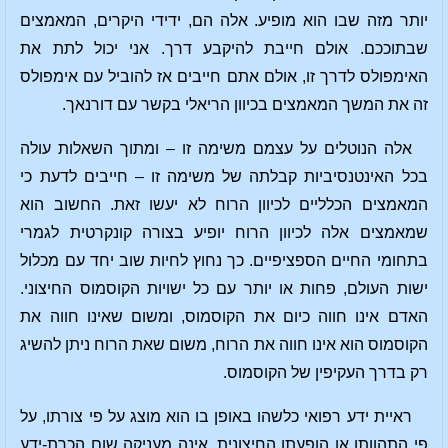
יותר מזה שבו הוא מופיע. אלה הם, ידידי היקרים, המאמצים
שבתוככם. אולם חייבת להיקבע דרך. אני יכול לתת את
האימפולס לדרך זו, אולם אתם חייבים אז להוביל עם אימפולס
זה את המשך המאמצים בכיוון הריאלי בקשר עם דורנאך.
אלה הנוטלים על עצמם משימה זו – ומתוך השאלות עולה
בכל האינטנסיביות קבלתה של משימה זו – חייבים לדעת כי
המאמצים הכלליים לכיוון הרוח לא יעשו זאת. החשוב הוא
שמאמצים אלה לכיוון הרוח יופיע בצורה קונקרטית לגמרי
בתחומי החיים הספציפיים. כך נחוץ לחיות שוב יחד עם מכלול
ישות העולם, פחות או יותר עם כל ישויות הקוסמוס החיצוני.
האדם אינו חווה כיום את הקוסמוס, ומשום שאינו חווה את
הקוסמוס הוא אינו חווה את הרוח, משום שאת הרוח ניתן להשיג
רק בדרך העקיפין של הקוסמוס.
ראיית ידע רפואי כלשהו באופן בו הוא מוצג על פי צורתו, על
פי התהוותו או הופעתו החיצונית, אינה מעניקה שום הכרת-ידע