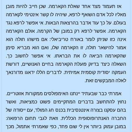
אז תעמוד מצד אחד שאלת הקארמה. שכן חייב להיות מובן
מאליו לכל אדם השואף לרפא, שיהיה לו קשר אינטימי לקארמה
בעולם. על כך עוד אדבר בהרצאות הבאות. אי אפשר לרפא נגד
הקארמה. אפשר לרפא רק במובן של הקרמה. אולם הקארמה
אינה כזו שניתן לומר באורח טריביאלי: אם מישהו חולה הוא
אמור להישאר חולה, זו הקארמה שלו, ואם הוא מבריא סימן
שהקארמה הביאה לו את הבראתו. אי אפשר לחשוב כך.
השאלה כיצד בדיוק פועלת הקארמה בחיים האנושיים, דורשת
העמקה יסודית קוסמית אמיתית. לדברים הללו ידאגו מדורנאך
לאלה המבקשים זאת.
אמרתי כבר שבעתיד יינתנו האימפולסים ממקורות אזוטריים.
נחוץ להתחשב בדברים המתקיימים פשוט כמציאות, ואשר
בהם עסקנו בצורה אינטנסיבית בכנס חג המולד, עם ייסודה של
החברה האנתרופוסופית הכללית. וזאת לגבי תחום הרפואה:
במובן עמוק ביותר אין לי שום פחד, כפי שאמרתי אתמול, מכך