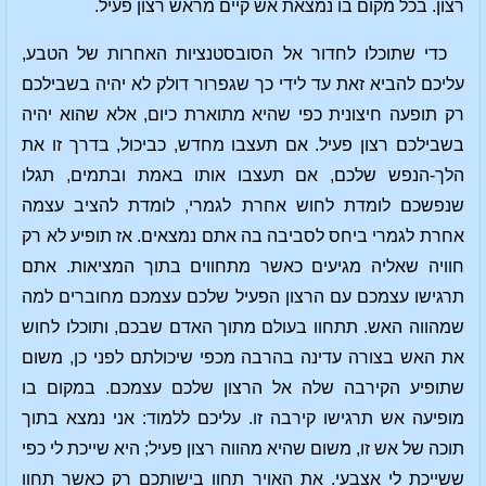
רצון. בכל מקום בו נמצאת אש קיים מראש רצון פעיל.
כדי שתוכלו לחדור אל הסובסטנציות האחרות של הטבע,
עליכם להביא זאת עד לידי כך שגפרור דולק לא יהיה בשבילכם
רק תופעה חיצונית כפי שהיא מתוארת כיום, אלא שהוא יהיה
בשבילכם רצון פעיל. אם תעצבו מחדש, כביכול, בדרך זו את
הלך-הנפש שלכם, אם תעצבו אותו באמת ובתמים, תגלו
שנפשכם לומדת לחוש אחרת לגמרי, לומדת להציב עצמה
אחרת לגמרי ביחס לסביבה בה אתם נמצאים. אז תופיע לא רק
חוויה שאליה מגיעים כאשר מתחווים בתוך המציאות. אתם
תרגישו עצמכם עם הרצון הפעיל שלכם עצמכם מחוברים למה
שמהווה האש. תתחוו בעולם מתוך האדם שבכם, ותוכלו לחוש
את האש בצורה עדינה בהרבה מכפי שיכולתם לפני כן, משום
שתופיע הקירבה שלה אל הרצון שלכם עצמכם. במקום בו
מופיעה אש תרגישו קירבה זו. עליכם ללמוד: אני נמצא בתוך
תוכה של אש זו, משום שהיא מהווה רצון פעיל; היא שייכת לי כפי
ששייכת לי אצבעי. את האויר תחוו בישותכם רק כאשר תחוו