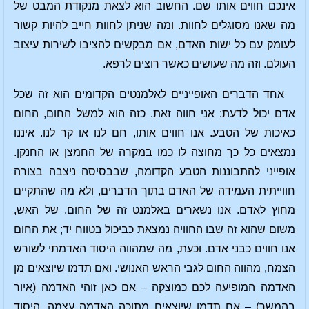
אינכם חווים אותו שם. החשוב הוא לצאת מנקודת המבט של
מה שאנו מסוגלים לחוות. ומה שניתן לחוות חייב להיות קשור
לעומק עם כל ישות האדם, אם מבקשים להציבו לשירות עיצוב
העולם. וזה מה שעושים כאשר רוצים לרפא.
אחד הדברים האופייניים לאלמנטים הקדומים הוא זה שכל
אדם יכול לדעת: אני חווה זאת. כזה הוא למשל החום, החום
כאיכות של הטבע. אנו חווים אותו, חם לנו או קר לנו. איננו
נמצאים כל כך מחוצה לו כמו במקרה של החמצן או החנקן.
אופייני להתבוננות הטבע הקדומה, שבבסיסה ניצבה בצורה
חווייתית העמידה של האדם בתוך הדברים, ולא מה שהתקיים
מחוץ לאדם. אנו נשארים באלמנט זה של החום, של האש,
משום שהוא זה שבו החוויה נמצאת כביכול בטווח יד; את החום
אנו חווים כבני אדם. וכעת, מה שמהווה היסוד האדמתי לשורש
הצמח, מהווה החום לגבי הראש האנושי. ואם תדמו שיוצאים מן
האדמה המופיעה לכם כמוצקה – אם כאן זוהי האדמה (איור
בהמשך) – אם תדמו שיוצאים מתוכה האדמה עצמה, היסוד