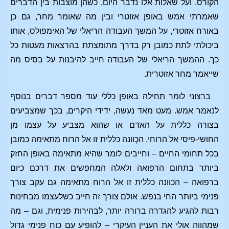
הקורס. ועל שאלות אלו נדבר היום, כשהן מוצבות בין הדברים
שאמרתי אמש באופן אזוטרי ובין מה שאומר מחר, גם כן
באורח אזוטרי, על המשך העבודה הריאלי של האימפולס, אותו
ביכולתי לתת כמובן רק בדרך מתומצתת בהרצאות מעטות כל
כך. ההמשך הריאלי של העבודה חייב להיבנות על בסיס מה
שייאמר מחר אזוטרית.
ברצוני לומר תחילה באופן כללי עוד מספר דברים בנוסף
לנאמר אמש. מעט מאד נעשה, ידידי היקרים, בכך שמצביעים
בצורה כללית על האדם או שהוא מצביע על עצמו מן
החושי-פיסי אל הרוחי. הכְוונה כללית זו אל הרוח מתאימה כמובן
בכל תחומי החיים – וחייבים לומר שהיא מתאימה באופן החזק
ביותר בתחום הרפואה ולאלה המחפשים את דרכם כיום
ברפואה – הכוונה כללית זו אל הרוח מתאימה גם עקב צורך
פנימי ביותר החי בנפש. אולם צורך זה חייב כשלעצמו מבחינות
רבות להגיע להגדרה ברורה יותר, לבהירות פנימית, וגם – מה
שמהווה אולי את העניין העיקרי – להופיע עם כוח פנימי גדול