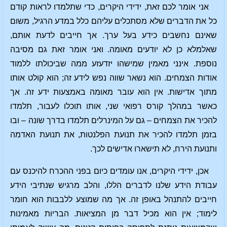
אני אומר לכם זאת, ידידי היקרים, כדי שתלמדו לראות קודם
כל את הדברים שלא מסתכלים עליהם כלל במדע הרגיל, משום
שאינם נחשבים כידע בעל ערך. אך חייבים לדעת אותם,
שאלמלא כן לא יודעים מאומה. ואני אומר זאת גם מסיבה
נוספת. אינני מאמין שמישהו יזדעזע ממה שביכולתו ללמוד
אודות הצמחים. הוא נשאר שווה נפש לידע זה; הוא קולט אותו
מתוך אדישות. אין הוא עובר מאומה באמצעות ידע זה. אך
כאשר במהלך קורס רפואי שני, אותו תוכלו לעבור, תלמדו
להכיר את הצמחים – גם על המינרלים תלמדו בדרך שונה – ובו
בזמן תלמדו להכיר את תנועת הפלנטות, את תנועת האדמה
ותנועת הירח, לא תישארו אדישים לכך.
אכן, ידידי היקרים, אנו עומדים כיום בפני ההכרח להיכנס עם
עבודת הידע שלנו לדברים הללו, והלב מרגיש שנתיבי הידע
חייבים להתנהל באופן זה. אך מה שמוצע ללבבות הוא חומר
לימוד; אין הוא מכיל דבר מן המציאות. הבריות מאמינות