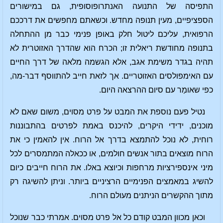
התפיסה של התנועה האנתרופוסופית, גם במישורים
הספציפיים, מעין תנופה מחדש. וכשאתם מחפשים את דרככם
הרפואית, עליכם ליטול חלק באופן פנימי כבר מן ההתחלה
בתנופה מחודשת ריאלית זו; הכרח הוא שהדרך האזוטרית לא
תהיה בגדר משימת אגב, אלא הגשמה מלאה של דרך החיים
עם האימפולסים האזוטריים. אך לזאת חייב להתווסף דבר-מה,
כפי שאומַר עם סיום ההרצאה היום.
נטיל פעם נוספת את המבט על פרט מסוים, משום שאם לא
מוכנים, ידידי היקרים, להיכנס באמת לפרטים בהתבוננות
רוחית, לא נוכל להתמצא בדרך אל הרוח. אין להאמין כי את
הרוח מוצאים בתור אנשים חולמים, או ככאלה המתמסרים לכל
מיני אינספירציות מרחפות וכיוצא באלו. את הרוח חייבים כיום
להשיג במאמצים הפנימיים הרציניים ביותר. וניתן להשיגה רק
מתוך ההקשרים הניתנים מעולם הרוח.
וכאן מכוון המבט קודם כל אל פרט מסוים. אמרתי כבר שנוכל