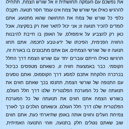
את נפשכם עם העמקה תחושתית זו אל שורש הצמח, תתחילו
להרגיש כאילו אף שורש של צמח אינו עומד חסר תנועה. תקבלו
כלפי כל שורש של צמח את התחושה שהוא מתנועע. אתם
לומדים להכיר תנועה זו; אני יכול לתאר זאת רק בסקיצה, אוכל
כאן רק להצביע על אימפולס, על האופן בו חייבת להיבנות
החוויה הפנימית, הפיכתו של ידע-טבע לחכמה. אתם תחוו
תנועה זו של שורשי הצמחים. אם אתם מתבוננים בו באורח זה,
תרגישו כאילו הייתם עוברים יחד עם שורש הצמח דרך החלל
הקוסמי. כבר באמצעות חוויה זו, כשאתם מטפסים כביכול
בכרכרה הלוקחת אתכם למסע דרך הקוסמוס, ואתם נוסעים
עם התנופה של שורשי הצמח, תתנסו בכך שאתם חווים את
תנועתה של כל המערכת הפלנטרית שלנו דרך חלל העולם.
בשורש הצמח אתם חווים את תנועתה של כל המערכת
הפלנטרית שלנו דרך חלל העולם. וכשאתם הולכים כך לאורך
צמיחת העלים וחווים אותה באופן שתיארתי כעת, אתם חווים
שוב שאתם נוטלים חלק בתנועה, וזוהי התנועה האמיתית,