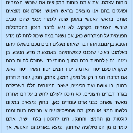
כוחות עצמם. את אותם כוחות המקיפים את שורשי הצמחים
ופועלים בהם אנו מוצאים בראש האנושי, אולם אנו מוצאים
אותם בראש האנושי באופן שונה לגמרי מכפי שהם סביב
שורשי הצמחים בקרקע. לא נגיע לדבר הנכון בהסתכלות
הפנימית על המתרחש כאן, אם נשאר במה שיכול לתת לנו מדע
הטבע בן זמננו. וזהו דבר שאותו מעלים רבים מכם בשאלותיהם
כאלמנט כאוטי שנכנס לנפשותיהם באמצעות מדע הטבע בן
זמננו. נחוץ להחיות בכם מתווך מהותי כדי שתוכלו לחיות במה
שנקראו פעם יסוד האדמה, יסוד המים, יסוד האויר ויסוד האש.
אם תדברו תמיד רק על מימן, חמצן, פחמן, חנקן, גופרית וזרחן
במובן בו עושה זאת הכימיה, ישארו המונחים הללו בשבילכם
בגדר דברים חיצוניים. לא תוכלו לעולם לחשוב עליהם אחרת
מאשר שאתם כבני אדם עומדים כאן, ובחוץ נמצאים במקום
כלשהו חמצן או חנקן. מה שהפיסיולוגיה או הכימיה בנות-זמננו
קולטות מן החמצן והחנקן, הינו לחלוטין בלתי ישיר. אתם
לומדים מן הפיסיולוגיה שהחנקן נמצא באורגניזם האנושי. אך