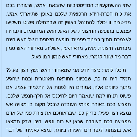
שתי ההשתקעויות המדיטטיביות שהבאתי אמש, שיעוררו בכם
את כוח הכרת-הידע הרפואית שלכם באופן שתיארתי אמש.
מדיטציה זו יכולה להתנהל באופן זה שבתחילה פשוט תשקיעו
עצמכם בתופעה החיצונית של האש, האש המחממת, ותבהירו
לעצמכם מתוך רצינות פנימית: תופעה חיצונית זו של האש הינה
מבחינה חיצונית מאיה, מראית-עין, אשליה. מאחורי האש טמון
דבר-מה שונה לגמרי. מאחורי האש טמון רצון פעיל.
תוכלו לומר: כיצד יודע אני שמאחורי האש נעוץ רצון פעיל?
תמיד היה זה כך, שבכיווני ההוראה האזוטרית ובמה שהגיע
מתוך כיוונים אלה, אמורים היו לפנות אל התלמיד עצמו. אם
פשוט תניחו למה שנאמר היום להיכנס אל הלך-הנפש שלכם,
תפציע בכם באורח פנימי העובדה שבכל מקום בו מצויה אש
נמצא רצון פעיל, בדיוק כפי שבראותכם את צורת פניו של אדם
מפציעה בכם העובדה שכאן יש רוח ונפש. היכן שרק תמצאו
אש, בהצתת הגפרורים הזעירה ביותר, נמצא לאמיתו של דבר