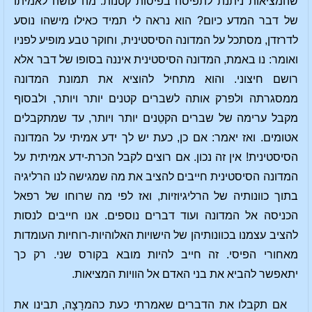
שהמציאות ניתנת לתפיסה בפיסות קטנות. מה עושה לאמיתו
של דבר המדע כיום? הוא נראה לי תמיד כאילו מישהו נוסע
לדרזדן, מסתכל על המדונה הסיסטינית, וחוקר טבע מופיע לפניו
ואומר: נו באמת, המדונה הסיסטינית איננה בסופו של דבר אלא
רושם חיצוני. והוא מתחיל להוציא את תמונת המדונה
ממסגרתה ולפרק אותה לשברים קטנים יותר ויותר, ולבסוף
מקבל ערימה של שברים הקטֵנים יותר ויותר, עד שמתקבלים
אטומים. ואז יאמר: אם כן, כעת יש לך ידע אמיתי על המדונה
הסיסטינית! אין זה נכון. אם רוצים לקבל הכרת-ידע אמיתית על
המדונה הסיסטינית חייבים להציב את מה שמגישה לנו הרליגיה
בתוך כוונותיה של הרליגיוזיות, ואז לפי מה שרוחו של רפאל
הכניסה אל המדונה ועוד דברים נוספים. אנו חייבים לנסות
להציב עצמנו בכוונותיהן של הישויות האלוהיות-רוחיות העומדות
מאחורי הפיסי. זה חייב להיות מובא בקורס שני. רק כך
יתאפשר להביא את בני האדם אל הוויות המציאות.
אם תקבלו את הדברים שאמרתי כעת כהמרָצָה, תבינו את