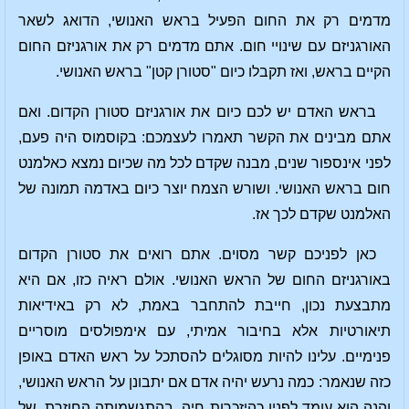
מדמים רק את החום הפעיל בראש האנושי, הדואג לשאר
האורגניזם עם שינויי חום. אתם מדמים רק את אורגניזם החום
הקיים בראש, ואז תקבלו כיום "סטורן קטן" בראש האנושי.
בראש האדם יש לכם כיום את אורגניזם סטורן הקדום. ואם
אתם מבינים את הקשר תאמרו לעצמכם: בקוסמוס היה פעם,
לפני אינספור שנים, מבנה שקדם לכל מה שכיום נמצא כאלמנט
חום בראש האנושי. ושורש הצמח יוצר כיום באדמה תמונה של
האלמנט שקדם לכך אז.
כאן לפניכם קשר מסוים. אתם רואים את סטורן הקדום
באורגניזם החום של הראש האנושי. אולם ראיה כזו, אם היא
מתבצעת נכון, חייבת להתחבר באמת, לא רק באידיאות
תיאורטיות אלא בחיבור אמיתי, עם אימפולסים מוסריים
פנימיים. עלינו להיות מסוגלים להסתכל על ראש האדם באופן
כזה שנאמר: כמה נרעש יהיה אדם אם יתבונן על הראש האנושי,
והנה הוא עומד לפניו כהיזכרות חיה, בהתגשמותה החוזרת, של