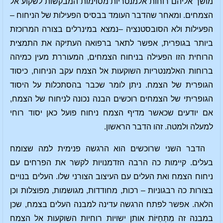
מושך אליהם רוחות אלמנטריות מסוימות המבקשות לשקוע אל
הצמחים. ומאחר שהדבר העומד בבסיס הפעילות של הניחוח –
הפעילות ולא הסובסטנציה –נמצא במינרלים בצורה המרוכזת
ביותר בגופרית, אפשר לתאר ברפואה העתיקה את התמצית
הרוחית הזו הפעילה בניחוח הצמחים, המעוררת מעין כמיהה
ברוחות האלמנטריות השוקעות אל הצמח עקב הניחוח, כיסוד
הגופרית של הצמח. ניתן לומר שכבר בהסתכלות על היסוד
הגופריתי של הצמחים רוכשים הבנה נכונה לניחוח של הצמח,
אם יודעים שכאשר מדיף הצמח ניחוח פועל כאן יסוד רוחי
למעלה ולמטה. זהו הדבר הראשון.
הדבר השני שרוכשים הוא הרגשה פנימית למה שצומח
בעלים. קיימות כה הרבה הזדמנויות לקשר את הפרחים עם
ניחוח הצמח ואת העלים עם העיצוב הצורני שלו. העלים בנויים
בצורות כה רבגוניות – רכות, מחודדות, מגושמות, מפוצלות וכן
הלאה. אפשר לפתח הרגשה עדינה למבנה העלים בצמח, שכן
במבנה זה מִתְחַיּוֹת אותן ישויות רוחיות השוקעות אל הצמח