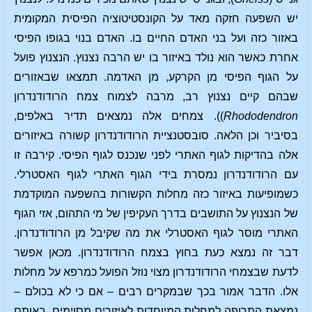
יש השפעה חזקה מאד על הקונסטיטוציה הפיסית המקומית
באזור כזה ועל בני האדם החיים בו. האדם בנוי בגופו הפיסי
אחרת כאשר הוא נולד באיזור בו יש הרבה נצנוץ. הנצנוץ פועל
על הגוף הפיסי מן הקרקע, מן האדמה. תמצאו שבאזורים
שבהם קיים נצנוץ רב, מרבה לצמוח צמח הרודודנדרון
Rhododendron
)). צמחים אלה נמצאים תדיר באלפים,
בסיביר וכן הלאה. סובסטנציית הרודודנדרון קשורה באיזורים
אלה בהדיקות לגוף האתרי לפני שנכנס לגוף הפיסי. קירבה זו
עם הרודודנדרון נמסרת בידי הגוף האתרי לגוף האסטרלי.
כשמופיעות באיזור כזה מחלות הקשורות בהשפעה המוקדמת
של הנצנוץ על התושבים בדרך העקיפין של מי התהום, אזי הגוף
האתרי מוסר לגוף האסטרלי את מה שקיבל מן הרודודנדרון.
דבר זה נמצא כעת בחוץ בצמח הרודודנדרון. מכאן אפשר
לדעת שבצמחי הרודודנדרון מצוי נוזל הפועל כמרפא על מחלות
אלו. הדבר אמור בכך שבמקרים רבים – אם כי לא בכולם –
נמצאת התרופה למחלות המיוחדות לאיזורים מסוימים, באותם