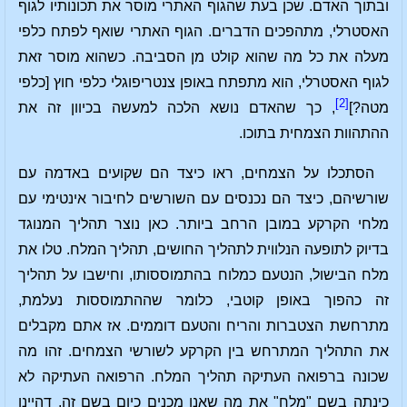
ובתוך האדם. שכן בעת שהגוף האתרי מוסר את תכונותיו לגוף
האסטרלי, מתהפכים הדברים. הגוף האתרי שואף לפתח כלפי
מעלה את כל מה שהוא קולט מן הסביבה. כשהוא מוסר זאת
לגוף האסטרלי, הוא מתפתח באופן צנטריפוגלי כלפי חוץ [כלפי
[2]
מטה?]
, כך שהאדם נושא הלכה למעשה בכיוון זה את
ההתהוות הצמחית בתוכו.
הסתכלו על הצמחים, ראו כיצד הם שקועים באדמה עם
שורשיהם, כיצד הם נכנסים עם השורשים לחיבור אינטימי עם
מלחי הקרקע במובן הרחב ביותר. כאן נוצר תהליך המנוגד
בדיוק לתופעה הנלווית לתהליך החושים, תהליך המלח. טלו את
מלח הבישול, הנטעם כמלוח בהתמוססותו, וחישבו על תהליך
זה כהפוך באופן קוטבי, כלומר שההתמוססות נעלמת,
מתרחשת הצטברות והריח והטעם דוממים. אז אתם מקבלים
את התהליך המתרחש בין הקרקע לשורשי הצמחים. זהו מה
שכונה ברפואה העתיקה תהליך המלח. הרפואה העתיקה לא
כינתה בשם "מלח" את מה שאנו מכנים כיום בשם זה, דהיינו