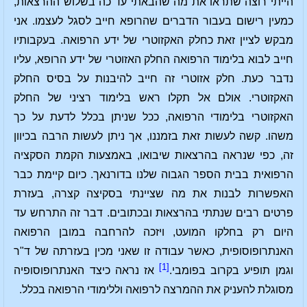
הייתי רוצה שתראו את מה שהבאתי עד כה בשלוש ההרצאות,
כמעין רישום בעבור הדברים שהרופא חייב לסגל לעצמו. אני
מבקש לציין זאת כחלק האקזוטרי של ידע הרפואה. בעקבותיו
חייב לבוא בלימוד הרפואה החלק האזוטרי של ידע הרופא, עליו
נדבר כעת. חלק אזוטרי זה חייב להיבנות על בסיס החלק
האקזוטרי. אולם אל תקלו ראש בלימוד רציני של החלק
האקזוטרי בלימודי הרפואה, ככל שניתן בכלל לדעת על כך
משהו. קשה לעשות זאת בזמננו, אך ניתן לעשות הרבה בכיוון
זה, כפי שנראה בהרצאות שיבואו, באמצעות הקמת הסקציה
הרפואית בבית הספר הגבוה שלנו בדורנאך. כיום קיימת כבר
האפשרות לבנות את מה שציינתי בסקיצה קצרה, בעזרת
פרטים רבים שנתתי בהרצאות ובכתובים. דבר זה התרחש עד
היום רק בחלקו המועט, ויזכה להרחבה במובן הרפואה
האנתרופוסופית, כאשר עבודה זו שאני מכין בעזרתה של ד"ר
[1]
וגמן תופיע בקרוב בפומבי.
אז נראה כיצד האנתרופוסופיה
מסוגלת להעניק את ההמרצה לרפואה וללימודי הרפואה בכלל.