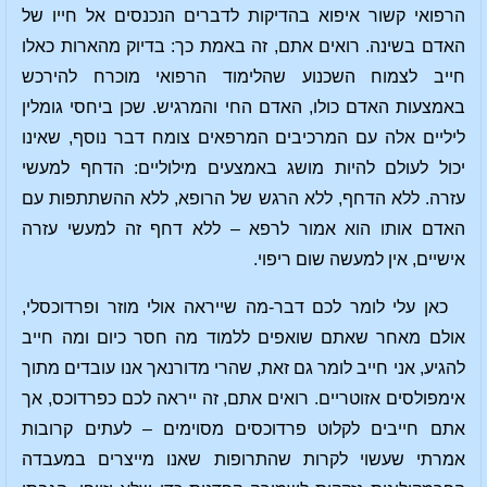
הרפואי קשור איפוא בהדיקות לדברים הנכנסים אל חייו של
האדם בשינה. רואים אתם, זה באמת כך: בדיוק מהארות כאלו
חייב לצמוח השכנוע שהלימוד הרפואי מוכרח להירכש
באמצעות האדם כולו, האדם החי והמרגיש. שכן ביחסי גומלין
ליליים אלה עם המרכיבים המרפאים צומח דבר נוסף, שאינו
יכול לעולם להיות מושג באמצעים מילוליים: הדחף למעשי
עזרה. ללא הדחף, ללא הרגש של הרופא, ללא ההשתתפות עם
האדם אותו הוא אמור לרפא – ללא דחף זה למעשי עזרה
אישיים, אין למעשה שום ריפוי.
כאן עלי לומר לכם דבר-מה שייראה אולי מוזר ופרדוכסלי,
אולם מאחר שאתם שואפים ללמוד מה חסר כיום ומה חייב
להגיע, אני חייב לומר גם זאת, שהרי מדורנאך אנו עובדים מתוך
אימפולסים אזוטריים. רואים אתם, זה ייראה לכם כפרדוכס, אך
אתם חייבים לקלוט פרדוכסים מסוימים – לעתים קרובות
אמרתי שעשוי לקרות שהתרופות שאנו מייצרים במעבדה