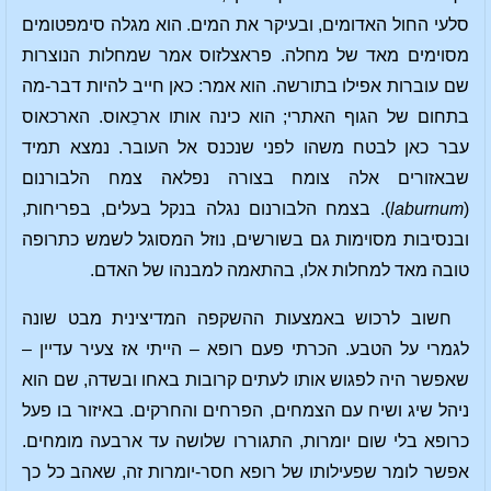
סלעי החול האדומים, ובעיקר את המים. הוא מגלה סימפטומים
מסוימים מאד של מחלה. פראצלזוס אמר שמחלות הנוצרות
שם עוברות אפילו בתורשה. הוא אמר: כאן חייב להיות דבר-מה
בתחום של הגוף האתרי; הוא כינה אותו ארכֵאוס. הארכאוס
עבר כאן לבטח משהו לפני שנכנס אל העובר. נמצא תמיד
שבאזורים אלה צומח בצורה נפלאה צמח הלבורנום
(
laburnum
). בצמח הלבורנום נגלה בנקל בעלים, בפריחות,
ובנסיבות מסוימות גם בשורשים, נוזל המסוגל לשמש כתרופה
טובה מאד למחלות אלו, בהתאמה למבנהו של האדם.
חשוב לרכוש באמצעות ההשקפה המדיצינית מבט שונה
לגמרי על הטבע. הכרתי פעם רופא – הייתי אז צעיר עדיין –
שאפשר היה לפגוש אותו לעתים קרובות באחו ובשדה, שם הוא
ניהל שיג ושיח עם הצמחים, הפרחים והחרקים. באיזור בו פעל
כרופא בלי שום יומרות, התגוררו שלושה עד ארבעה מומחים.
אפשר לומר שפעילותו של רופא חסר-יומרות זה, שאהב כל כך