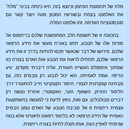
מלח של תחמוצת הפחמן וכיוצא בזה; היא כינתה בכינוי "מלח"
את האלמנט בצמח ובשורשיו המכוון מטה ויוצר קשר עם
סובסטנציות האדמה. זהו אלמנט המלח.
בהכוונה זו של תשומת הלב המתמשכת שלכם בריתמוס אל
סודות אלו של הטבע, תחוו באורח מעשי את הידע הרפואי
שלכם. פירושו של דבר שכאשר תנסו להחיות בדרך זו את הידע
הרפואי שלכם, תתחילו לראות את הטבע ואת האדם בצורה כזו
שמתוך אימפולס העשייה העוזרת, עליה דיברתי מקודם, יגיע
הריפוי. אמת לאמיתה, הוא יכול לנבוע רק מבסיס כזה, גם
מבחינה קונקרטית לגמרי. היסוד הקונקרטי חייב להתעורר דרך
הלימוד החרוץ, השואף, הער, האקזוטרי, אחרת נעשה רק
דברים מבולבלים. עם זאת, נחוץ לדעת כי למעשה בהשתקעות
עצמית ריתמית זו אל סביבת הטבע של האדם טמון הבסיס
האמיתי של הידע הרפואי; לא בלימוד רפואה תיאורטי אלא במה
שניסיתי לאפיין כעת, אותו תוכלו לחיות בצורה ריתמית.