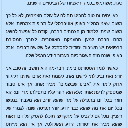
כעת, אשתמש בכמה וריאציות של הביטויים הישנים.
כאן יהיה זה טוב להביט תחילה על עולם הצמחים, לא כל כך
משום שאני ממליץ באופן אוניברסלי על תרופות צמחיות, אלא
משום שניתן ללמוד מן הצמחים הרבה, וקודם כל אפשר להשיג
מהם הרבה למען ההעמקה האזוטרית. לצורך המסורת
הרפואית יש חשיבות יסודית להסתכל על שלושה דברים, אבל
באופן שונה מזה השגור כיום בעבור הידע הרגיל שלנו.
כאשר לומד הסטודנט בימינו דבר-מה הוא חושב: זה טוב, אני
יודע זאת וביכולתי ליישם זאת. לעומת זאת אדם שהינו רליגיוזי
אדוק לומד את "אבינו שבשמים" ומכיר אותו, אך אינו סבור
שמספיק לדעת אותו, אלא הוא חוזר עליו בתפילתו מדי יום; הוא
חוזר בכל יום בתפילה על מה שהוא יודע. הוא מעביר בנפשו
בכל יום את מה שהוא כבר יודע. זוהי תפיסה שונה לגמרי של
העניין. נוכל גם להביט על מתקדש; תוכלו להסיק עליו בוודאות
שהוא מכיר את יסודות הידע האוקולטי. אך אין הוא מייחס