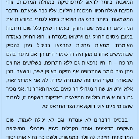
המועטה ביותר לדאוג לתרפויטיקה במחלה המרכזית. זוהי
הסיבה שעלה הכיוון המכונה ניהיליזם, עליו כבר שמעתם. הדבר
המשמעותי ביותר ברפואה הוינאית ביטא לגמרי במודעות את
הניהיליזם הרפואי; שם החזיקו בעמדה שאין כלל שום תרופה!
במובן מסוים החזיק גם וירשואו בעמדה זו. הוא החזיק בעמדה
האומרת: ממאות מחלות שנרפאו כביכול ניתן להסיק
שבחמישים אחוזים מהן היה זה לגמרי היינו הך אם ניתנה בהם
תרופה – הן היו נרפאות גם ללא התרופה. בשלושים אחוזים
ניתן היה לומר שהתרופה אף הזיקה באופן ישיר, ובשאר יתכן
שבאורח מקרי התרופה שנבחרה עזרה. לא אני אמרתי זאת,
אלא וירשואו, שהיה מגדולי הרופאים במאה האחרונה. אני מכיר
גם כיום אישים בולטים המייצגים באדיקות השקפה זו, למרות
שהם מייצגים אולי דווקא את הצד התראפויטי.
בבסיס הדברים לא עומדת, וגם לא יכולה לעמוד, שום
השקפה מדיצינית אותה מקבלים כעניין פורמלי. ההשקפה
המדיצינית חייבת להיוולד בממשות, ולשם כך נחוץ אותו יסוד