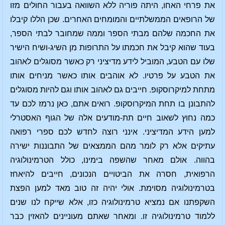
את פרחי האחו, היתה פוריה ללא השוואה בעבור החולים מזו
של הרופאים הממשלתיים והמומחים האחרים. שכן הללו קיבלו
את החכמה שלהם מבתי הספר וממה שמחובר לבתי הספר,
בעוד שהוא קיבל את חכמתו על התרופות מן השיג-ושיח הישיר
שלו עם הטבע, המוביל לידע מדיציני רק כאשר מסוגלים לאהוב
את הטבע על פרטיו. לא אוהבים אותו כאשר מניחים אותו
מתחת למיקרוסקופ. חייבים גם לאהוב אותו וגם להיות מסוגלים
להתבונן בו תחת המיקרוסקופ. רואים אתם, כאן נרמז לכם עד
כמה נחוץ לשאוב חיים תת-מודעים אלה של הגוף האסטרלי
למען הידע המדיציני. אינני רוצה לחדש לכם ספרי רפואה
עתיקים אלא רק לומר מהם הממצאים של התבוננות ישירה
בהווה. אולם מאחר שהשפה בימינו, כולל הטרמינולוגיה
הרפואית, חסרה את הביטויים הנכונים, חייבים להיאחז
בטרמינולוגיה מסוימת. אולי יהיה זה טוב מאד למען הפצת
השקפתנו אם נמציא טרמינולוגיה כזו, אלא שייקח לנו שנים
ללמוד טרמינולוגיה זו. ומאחר שאתם מעוניינים להאזין כבר