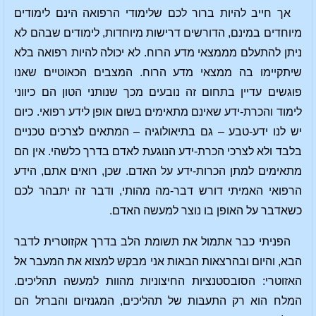
אך חייב להיות ברור לכם שלימודי הרפואה הינם לימודים
מיוחדים במינם, הדורשים דרישות מיוחדות, לימודים שבהם לא
ניתן להתעלם מממצאי מדע הרוח. לא יכולה להיות רפואה בלא
שיתקיימו בה ממצאי מדע הרוח. המצבים הכאוטיים שאנו
פוגשים עדיין בתחום זה נובעים מכך שנותני הטון הם כיווני
לימוד והכרת-ידע שאינם מתאימים בשום אופן לידע רפואי. כיום
יש לנו ידע-טבע – גם בתיאולוגיה – המתאים לצרכים טכניים
בלבד ולא לצרכי הכרת-ידע הנוגעת לאדם בדרך כלשהי. אין הם
מתאימים למתן הכרות-ידע על האדם. שכן, רואים אתם, הידע
הרפואי האמיתי דורש דבר-מה מהותי, ודבר זה יתבהר לכם
כשאדבר על האופן בו נוצר למעשה האדם.
הפניתי כבר אתמול את תשומת הלב בדרך אקזוטרית לדבר
הבא, והיום ובהרצאות הבאות אני מבקש למצוא את המעבר אל
האזוטרי: הסובסטנציות החיצוניות מהוות למעשה תהליכים.
המלח הוא רק התעבּות של תהליכים, המגנזיום והברזל הם