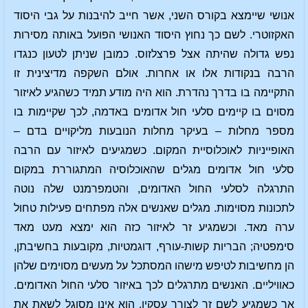
אנושי שיימצא בקורס השני, אשר חייב להיבנות על גבי היסוד
האקזוטרי. לשם כך נחוץ היסוד האנושי הפועל באותה מסירות
נפש גדולה שהיתה אצל פרצלזוס. כמובן שניתן לטעון כנגדו
הרבה בנקודות אלו או אחרות. אולם השקפה מדיצינית זו
התקיימה בו בדרך נהדרת. הוא היה מודע תמיד כשהגיע לאיזור
מסוים בו קיימים סלעי חול אדומים באדמה, לכך שקיימות בו
מספר מחלות – בעיקר מחלות הנובעות מליקויים בדם –
האופייניות לאוכלוסיית המקום. כשמגיעים לאיזור עם הרבה
סלעי חול אדומים מגלים שהאוכלוסיה המתגוררת במקום
התרגלה לסלעי החול האדומים, והטמפרמנט שלה נוטה
לתכונות מסוימות. מגלים שאנשים אלה מפתחים פעילות טחול
ערה מאד. וכשמגיע זר לאיזור כזה הוא ימצא מעט מאד
סימפטיה; הבריות קשות-עורף, דוגמטיות, מקובעות בחשיבתן,
הן מחשיבות לטיפש מישהו המסתכל על מעשים מסוימים שלהן
כאוויליים. האנשים מתרגלים לכך באיזור סלעי החול האדומים.
אך כשמגיע לשם זר לצורך עסקיו, הוא אינו מסוגל לשאת את