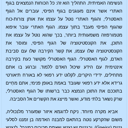
הנשימה האמיתית. התהליך הוא זה: כל הכוחות הנמצאים בגוף
האתרי אשר אינם מעוגנים בגוף הפיסי, עוברים אל הגוף
האסטרלי, והגוף האתרי נוטל על עצמו את אותן צורות-כוח
שהגוף הפיסי מעבד בתוך עצמו. הגוף האתרי עובר איפוא
מטמורפוזה משמעותית ביותר, בכך שהוא נוטל על עצמו את
התוכן, את הקונסטיטוציה של הגוף הפיסי, ומוסר את
הקונסטיטוציה שלו עצמו, את קשר הקירבה שלו עם סביבת
האדם, לגוף האסטרלי. הגוף האסטרלי מקושר כעת בקירבה
אינטימית עם הידע שיכול האדם ללמוד. וברגע בו אתם
מתחילים, ידידי היקרים, לקלוט ידע רפואי לא באורח תיאורטי
גרידא אלא ידע רפואי שעובּד באמת באופן פנימי, אתם מחַיִים
בתוככם את התוכן הנמצא כבר ברשותו של הגוף האסטרלי,
שרק נשאר בלתי מודע, ואשר מייצג את הקשרים אל הסביבה.
אביא מקרה מיוחד. ניקח לדוגמא איזור שמעורר מלנכוליה,
משום שהקרקע נוטה בהתאם למבנה האדמה בן זמננו לסלעי
גנייס (
Gneiss
), ובגנייס יש נצנוץ שאתם מכירים כמינרל. לנצנוץ