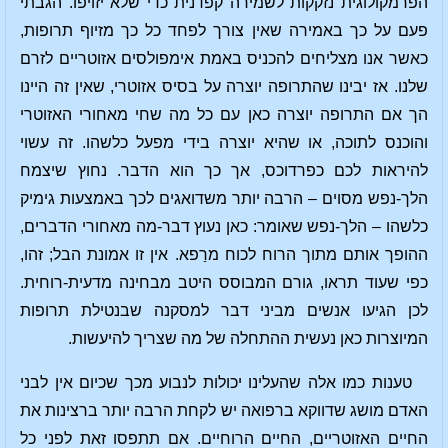
הפרמקולוגית נזקקות לשמירה קפדנית כדי שלא יזויפו. הגבתי
פעם על כך באמירה שאין צורך לפחד כל כך מזיוף תרופות,
כאשר אנו מצליחים להכניס באמת אימפולסים אזוטריים לזרם
שלנו. אז יבינו שהתרופה יוצרה על בסיס אזוטרי, שאין זה היינו
הך אם התרופה יוצרה כאן עם כל מה שחי מאחורי האזוטרי
והוכנס לתוכה, או שהיא יוצרה בידי מפעל כלשהו. זה עשוי
להיראות לכם כפרדוכס, אך כך הוא הדבר. נחוץ שיצמח
הלך-נפש מסוים – הרבה יותר משדואגים לכך באמצעות גימיק
כלשהו – הלך-נפש שאומר: כאן נעוץ דבר-מה מאחורי הדברים,
ההופך אותם מתוך הרוח לכוח מרַפא. אין זו אמונת הבל; זהו,
כפי שעוד תראו, גורם המבוסס היטב מבחינה מדעית-רוחית.
לכן הגיעו אנשים מביני דבר למסקנה שבנטילת תרופות
המיוצרות כאן נעשית ההתחלה של מה שצריך להיעשות.
טענות כמו אלה שהעלינו יכולות לנבוע מכך שכיום אין לבני
האדם מושג שדווקא ברפואה יש לקחת הרבה יותר ברצינות את
החיים האזוטריים, החיים הרוחיים. אם תתפסו זאת לפני כל